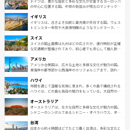
聖堂、美しいビーチ、そして豊かな自然が、訪れる者を心
ドイツは、豊かな歴史と多彩な文化が交差するヨーロッパ
ンテンツ一覧
を参照してほしい。
から魅了する。また、フランスは美食の国としても知ら
の中心に位置する国。中世の街並みが残るロマンチック街
れ、フランス料理はユネスコ無形文化遺産にも登録されて
道から、未来を先取りするようなモダンな都市まで多様な
イギリス
いる。シャンパンの発祥地であるランス、プロヴァンスの
顔を持つこの国は、どこを歩いても飽きることがない。ベ
香り高いラベンダー畑など、多彩な楽しみ方が可能だ。さ
ルリンの文化的活気、バイエルン州のアルプスの絶景、そ
イギリスは、古きよき伝統と最先端が共存する国。ウェス
らに、パリ以外の地域にも魅力が溢れており、どの街角に
してライン川沿いのワイン畑といった風景は必見。ビール
トミンスター寺院や大英博物館のようなランドマーク、歴
も豊かな歴史と文化が息づいている。パリ以外の個性あふ
とソーセージを味わいながら地元の人と過ごす楽しい時間
史ある大学都市、美しい丘陵地帯や牧歌的な風景など、エ
れる地方に足を運ぶとそれぞれで全く異なる文化を体験で
スイス
は、お酒好きな人にはぜひ体験してほしい。 なお、新着の
リアごとに異なる魅力がある。また、優雅なアフタヌーン
きるだろう。 なお、新着のフランス情報は
コンテンツ一覧
ドイツ情報は
コンテンツ一覧
を参照してほしい。
ティー、ビール好きにはたまらない英国パブ、サッカー観
スイスの国土面積は九州ほどの広さだが、運行時刻が正確
を参照してほしい。
戦など、本場だからこそできる体験も豊富。イギリスを旅
な交通網が整備されており、初心者でも安心して個人旅行
して楽しみつくそう。 なお、新着のイギリス情報は
コンテ
を楽しめる。日本同様に時刻表どおりの旅が可能だ。中世
アメリカ
ンツ一覧
を参照してほしい。
の建物がそのまま残る町や、スイスならではのユニークな
博物館もあり、アルプス観光だけでなく町歩きも満喫する
アメリカ合衆国は、広大な土地と多様な文化が魅力の国。
ことができる。国民の所得が高いため物価も高いが、旅行
東海岸の都市部から西海岸のカリフォルニアまで、訪れる
者向けの交通パス提供のサービスもあり、うまく活用すれ
場所ごとに異なる風景と体験が待っている。ニューヨーク
ハワイ
ば市内交通費無料で観光を楽しむこともできる。 なお、新
のような巨大都市は、観光、ショッピング、エンターテイ
着のスイス情報は
コンテンツ一覧
を参照してほしい。
ンメントが詰まった刺激的なスポットだ。一方、アメリカ
年間を通じて温暖な気候に恵まれ、多くの島で構成される
西部には大自然が広がり、グランドキャニオンやイエロー
ハワイは、どの島も独自の魅力をもっている。大自然の神
ストーン国立公園といった絶景が堪能できる。さらに、南
秘を感じたいなら、火山が生み出した壮大な景観を誇るハ
オーストラリア
部のニューオーリンズでは、音楽と美食が融合した独特の
ワイ島は見逃せない。また、定番の観光地といえばオアフ
文化が魅力。旅行者はアメリカの各地域で異なる魅力を楽
島だが、静かな自然を求めるならマウイ島やカウアイ島が
オーストラリアは、壮大な自然と多様な文化が魅力の国。
しみながら、その多様性と豊かな歴史を感じることができ
おすすめ。エメラルドグリーンに輝く海をはじめ、豊かな
シドニーのシンボルであるシドニー・オペラハウス、オー
るだろう。車でのロードトリップや列車の旅も、アメリカ
文化や歴史が息づいている。「アロハスピリット」と呼ば
ストラリア東海岸北部に広がる大サンゴ礁地帯グレートバ
ならではの贅沢な旅のスタイルだ。 なお、新着のアメリカ
台湾
れるおもてなしの心で訪れる人々を迎えてくれるハワイの
リアリーフや大陸中央部にそびえるウルル（エアーズロッ
情報は
コンテンツ一覧
を参照してほしい。
人々、おいしいローカルフードやハワイアンミュージッ
ク）、タスマニアの美しい原生林やケアンズの熱帯雨林な
日本から約４時間ほどでたどり着く台湾は、多彩な文化と