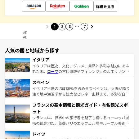
詳細を見る
…
1
2
3
7
AD
AD
人気の国と地域から探す
イタリア
イタリアは歴史、文化、グルメ、自然と多彩な魅力にあふ
れた国。
ローマ
の古代遺跡やフィレンツェのルネッサンス
美術、ヴェネツィアの運河など、歴史あるスポットはもち
スペイン
ろん、トスカーナの美しい田園風景やアマルフィ海岸の絶
景など、自然景観も見逃せない。観光の合間には、本場の
イベリア半島のほぼ80％を占めるスペインは、太陽が降り
ピザやパスタなど、絶品のイタリア料理を堪能することも
注ぐ地中海沿岸から雄大なピレネー山脈まで、多彩な自然
できる。朝目覚めてから夜眠るまで、すべての瞬間を楽し
と文化が詰まったヨーロッパ屈指の旅行先だ。多様な地域
フランスの基本情報と観光ガイド・有名観光スポ
ませてくれるイタリアで、忘れられない旅をしてみよう！
文化が根付くこの国では、情熱的なフラメンコ、熱気あふ
なお、新着のイタリア情報は
コンテンツ一覧
を参照してほ
れる闘牛、そして美味しいタパスが生活の一部となってい
ット
しい。
る。首都マドリードの洗練された雰囲気や、バルセロナの
フランスは、世界中の旅行者を魅了し続けるヨーロッパ屈
アートに溢れた街角から、地方では古代ローマ遺跡や中世
指の観光地だ。首都パリのエッフェル塔やルーブル美術館
の城塞都市、穏やかなビーチリゾートまで多彩な表情を見
といった象徴的なスポットから、田舎町の古風な美しさま
せる。地方によって風土や気候が異なるスペインはその個
ドイツ
で、幅広い魅力が詰まっている。華麗な宮殿、歴史的な大
性で訪れる人を魅了する。 なお、新着のスペイン情報は
コ