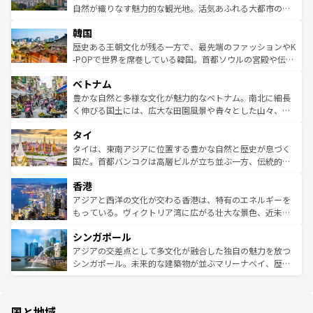
ク、伝統的なフラダンスなど、すべてがハワイの魅力を彩
ど、見どころがたくさん。また、カフェやワイン、オージ
自然が織りなす魅力的な観光地。活気あふれる大都市の台
っている。訪れるたびに新しい発見と感動が待っているハ
ービーフなどの食文化も豊かで、美味しいものであふれて
北やノスタルジックな町並みが人気な九份（ジォウフェ
ワイを、存分に味わってほしい。 なお、新着のハワイ情報
韓国
いる。アクティビティも充実しており、サーフィンやダイ
ン）、静ひつな山岳地帯である台湾東部など、都市の喧騒
は
コンテンツ一覧
を参照してほしい。
ビング、ハイキングなど、アウトドア好きにはたまらな
と山間の静けさが共存しており、訪れる人に新しい発見と
歴史ある王朝文化が残る一方で、最先端のファッションやK
い。オーストラリアの多彩な魅力を存分に味わいつくそ
驚きをもたらしてくれる。また、奥深い台湾の食文化も魅
-POPで世界を席巻している韓国。首都ソウルの宮殿や伝統
う。 なお、新着のオーストラリア情報は
コンテンツ一覧
を
力で、夜市などの屋台グルメから高級料理、ヘルシーで美
家屋が並ぶエリアでは韓国の歴史と文化に浸ることがで
参照してほしい。
ベトナム
容にもいいと評判のスイーツなど、バラエティ豊かな料理
き、地方に足を延ばせば四季折々の自然美を楽しむことが
が味わえる。 なお、新着の台湾情報は
コンテンツ一覧
を参
できる。そして、キムチや焼肉、絶品のストリートフード
豊かな自然と多様な文化が魅力的なベトナム。南北に細長
照してほしい。
まで、さまざまな韓国料理が待っている。夜には、韓国な
く伸びる国土には、広大な田園風景や青々とした山々、世
らではのナイトライフも堪能できる。あたたかいホスピタ
界遺産に登録された壮大な自然景観が点在し、都市部では
タイ
リティに包まれながら、韓国の多彩な魅力を心ゆくまで味
急速な発展と共に伝統が息づく。ハノイの古い町並みやホ
わってみてほしい。 なお、新着の韓国情報は
コンテンツ一
ーチミン市のフランス統治時代の建物も、独特の雰囲気を
タイは、東南アジアに位置する豊かな自然と歴史が息づく
覧
を参照してほしい。
醸し出している。また、バラエティの豊かさとおいしさで
国だ。首都バンコクは高層ビルが立ち並ぶ一方、伝統的な
世界中の食通を魅了してやまないベトナム料理も魅力のひ
寺院や市場がいたるところに点在し、古きよき文化と現代
香港
とつ。フォーやバインミー、ベトナムコーヒーなどは、ぜ
の活気が交差している。北部ではチェンマイなどの山岳地
ひ現地で味わいたい。どの地域を訪れてもあたたかい人々
帯で自然と触れ合い、南部ではプーケットやクラビの美し
アジアと西洋の文化が交わる香港は、特有のエネルギーを
が旅行者を迎えてくれるので、きっと忘れられない旅にな
いビーチでリゾート気分を楽しむことができる。タイ料理
もっている。ヴィクトリア湾に広がる壮大な景色、近未来
るはずだ。 なお、新着のベトナム情報は
コンテンツ一覧
を
は世界的に有名で、屋台から高級レストランまで味覚を刺
的なアートスポット、そして歴史と現代が融合した町並
参照してほしい。
シンガポール
激する。気候は一年中温暖で、どの季節にも異なる楽しみ
み、どこを訪れても感動するはず。観光スポットが密集し
が待っている。親しみやすいタイの人々、仏教を中心とし
ており、効率よく見どころを回れるのも魅力。息をのむよ
アジアの交差点として多文化が融合した独自の魅力を放つ
た文化、そして多様な観光資源が、訪れる旅人を魅了し続
うな絶景から文化的な体験まで、香港を存分に楽しみ尽く
シンガポール。未来的な建築物が並ぶマリーナベイ、歴史
ける。 なお、新着のタイ情報は
コンテンツ一覧
を参照して
そう。 なお、新着の香港情報は
コンテンツ一覧
を参照して
と伝統を感じられるエスニックタウン、多数の緑豊かな公
ほしい。
ほしい。
園や自然保護区など、自然が調和した近代的な景観と文化
の多様性あふれるカラフルな町は、どこを歩いても新しい
国と地域