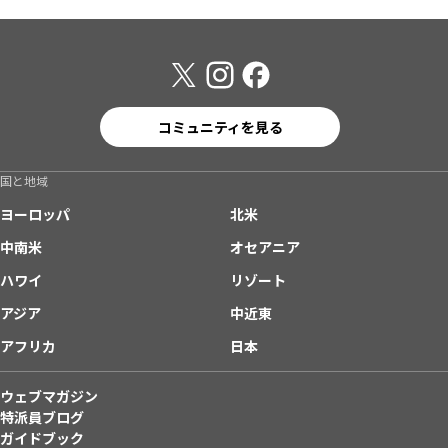
コミュニティを見る
国と地域
ヨーロッパ
北米
中南米
オセアニア
ハワイ
リゾート
アジア
中近東
アフリカ
日本
ウェブマガジン
特派員ブログ
ガイドブック