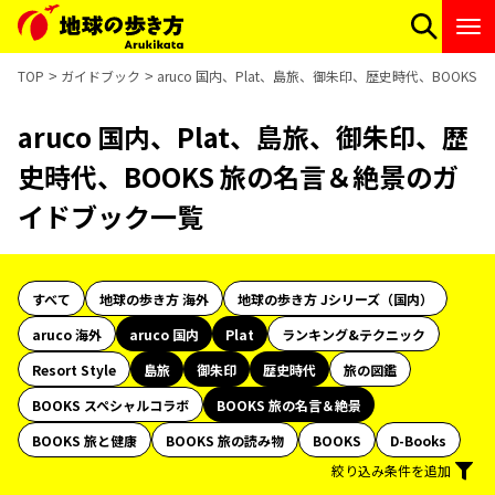
TOP
ガイドブック
aruco 国内、Plat、島旅、御朱印、歴史時代、BOOK
aruco 国内、Plat、島旅、御朱印、歴
史時代、BOOKS 旅の名言＆絶景のガ
イドブック一覧
すべて
地球の歩き方 海外
地球の歩き方 Jシリーズ（国内）
aruco 海外
aruco 国内
Plat
ランキング&テクニック
Resort Style
島旅
御朱印
歴史時代
旅の図鑑
BOOKS スペシャルコラボ
BOOKS 旅の名言＆絶景
BOOKS 旅と健康
BOOKS 旅の読み物
BOOKS
D-Books
絞り込み条件を追加