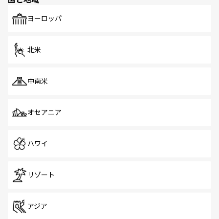
発見がある。さらに、治安のよさや充実した公共交通機関
も、旅行者にとっては魅力的なポイント。グルメも豊富
で、ホーカーズは地元の風情を楽しめる外せないスポット
ヨーロッパ
だ。訪れる人を飽きさせないシンガポールで、多様な魅力
を体感しよう。 なお、新着のシンガポール情報は
コンテン
ツ一覧
を参照してほしい。
北米
中南米
オセアニア
ハワイ
リゾート
アジア