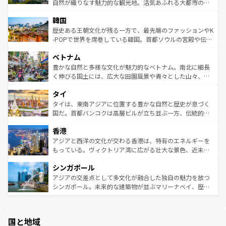
ク、伝統的なフラダンスなど、すべてがハワイの魅力を彩
ど、見どころがたくさん。また、カフェやワイン、オージ
自然が織りなす魅力的な観光地。活気あふれる大都市の台
っている。訪れるたびに新しい発見と感動が待っているハ
ービーフなどの食文化も豊かで、美味しいものであふれて
北やノスタルジックな町並みが人気な九份（ジォウフェ
ワイを、存分に味わってほしい。 なお、新着のハワイ情報
韓国
いる。アクティビティも充実しており、サーフィンやダイ
ン）、静ひつな山岳地帯である台湾東部など、都市の喧騒
は
コンテンツ一覧
を参照してほしい。
ビング、ハイキングなど、アウトドア好きにはたまらな
と山間の静けさが共存しており、訪れる人に新しい発見と
歴史ある王朝文化が残る一方で、最先端のファッションやK
い。オーストラリアの多彩な魅力を存分に味わいつくそ
驚きをもたらしてくれる。また、奥深い台湾の食文化も魅
-POPで世界を席巻している韓国。首都ソウルの宮殿や伝統
う。 なお、新着のオーストラリア情報は
コンテンツ一覧
を
力で、夜市などの屋台グルメから高級料理、ヘルシーで美
家屋が並ぶエリアでは韓国の歴史と文化に浸ることがで
参照してほしい。
ベトナム
容にもいいと評判のスイーツなど、バラエティ豊かな料理
き、地方に足を延ばせば四季折々の自然美を楽しむことが
が味わえる。 なお、新着の台湾情報は
コンテンツ一覧
を参
できる。そして、キムチや焼肉、絶品のストリートフード
豊かな自然と多様な文化が魅力的なベトナム。南北に細長
照してほしい。
まで、さまざまな韓国料理が待っている。夜には、韓国な
く伸びる国土には、広大な田園風景や青々とした山々、世
らではのナイトライフも堪能できる。あたたかいホスピタ
界遺産に登録された壮大な自然景観が点在し、都市部では
タイ
リティに包まれながら、韓国の多彩な魅力を心ゆくまで味
急速な発展と共に伝統が息づく。ハノイの古い町並みやホ
わってみてほしい。 なお、新着の韓国情報は
コンテンツ一
ーチミン市のフランス統治時代の建物も、独特の雰囲気を
タイは、東南アジアに位置する豊かな自然と歴史が息づく
覧
を参照してほしい。
醸し出している。また、バラエティの豊かさとおいしさで
国だ。首都バンコクは高層ビルが立ち並ぶ一方、伝統的な
世界中の食通を魅了してやまないベトナム料理も魅力のひ
寺院や市場がいたるところに点在し、古きよき文化と現代
香港
とつ。フォーやバインミー、ベトナムコーヒーなどは、ぜ
の活気が交差している。北部ではチェンマイなどの山岳地
ひ現地で味わいたい。どの地域を訪れてもあたたかい人々
帯で自然と触れ合い、南部ではプーケットやクラビの美し
アジアと西洋の文化が交わる香港は、特有のエネルギーを
が旅行者を迎えてくれるので、きっと忘れられない旅にな
いビーチでリゾート気分を楽しむことができる。タイ料理
もっている。ヴィクトリア湾に広がる壮大な景色、近未来
るはずだ。 なお、新着のベトナム情報は
コンテンツ一覧
を
は世界的に有名で、屋台から高級レストランまで味覚を刺
的なアートスポット、そして歴史と現代が融合した町並
参照してほしい。
シンガポール
激する。気候は一年中温暖で、どの季節にも異なる楽しみ
み、どこを訪れても感動するはず。観光スポットが密集し
が待っている。親しみやすいタイの人々、仏教を中心とし
ており、効率よく見どころを回れるのも魅力。息をのむよ
アジアの交差点として多文化が融合した独自の魅力を放つ
た文化、そして多様な観光資源が、訪れる旅人を魅了し続
うな絶景から文化的な体験まで、香港を存分に楽しみ尽く
シンガポール。未来的な建築物が並ぶマリーナベイ、歴史
ける。 なお、新着のタイ情報は
コンテンツ一覧
を参照して
そう。 なお、新着の香港情報は
コンテンツ一覧
を参照して
と伝統を感じられるエスニックタウン、多数の緑豊かな公
ほしい。
ほしい。
園や自然保護区など、自然が調和した近代的な景観と文化
の多様性あふれるカラフルな町は、どこを歩いても新しい
国と地域
発見がある。さらに、治安のよさや充実した公共交通機関