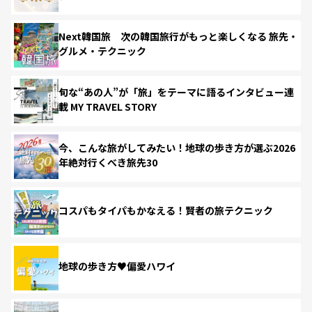
Next韓国旅 次の韓国旅行がもっと楽しくなる 旅先・
グルメ・テクニック
旬な“あの人”が「旅」をテーマに語るインタビュー連
載 MY TRAVEL STORY
今、こんな旅がしてみたい！地球の歩き方が選ぶ2026
年絶対行くべき旅先30
コスパもタイパもかなえる！賢者の旅テクニック
地球の歩き方♥偏愛ハワイ