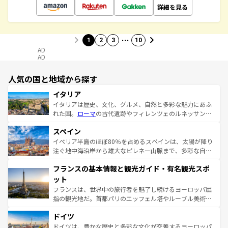
詳細を見る
…
1
2
3
10
AD
AD
人気の国と地域から探す
イタリア
イタリアは歴史、文化、グルメ、自然と多彩な魅力にあふ
れた国。
ローマ
の古代遺跡やフィレンツェのルネッサンス
美術、ヴェネツィアの運河など、歴史あるスポットはもち
スペイン
ろん、トスカーナの美しい田園風景やアマルフィ海岸の絶
景など、自然景観も見逃せない。観光の合間には、本場の
イベリア半島のほぼ80％を占めるスペインは、太陽が降り
ピザやパスタなど、絶品のイタリア料理を堪能することも
注ぐ地中海沿岸から雄大なピレネー山脈まで、多彩な自然
できる。朝目覚めてから夜眠るまで、すべての瞬間を楽し
と文化が詰まったヨーロッパ屈指の旅行先だ。多様な地域
フランスの基本情報と観光ガイド・有名観光スポ
ませてくれるイタリアで、忘れられない旅をしてみよう！
文化が根付くこの国では、情熱的なフラメンコ、熱気あふ
なお、新着のイタリア情報は
コンテンツ一覧
を参照してほ
れる闘牛、そして美味しいタパスが生活の一部となってい
ット
しい。
る。首都マドリードの洗練された雰囲気や、バルセロナの
フランスは、世界中の旅行者を魅了し続けるヨーロッパ屈
アートに溢れた街角から、地方では古代ローマ遺跡や中世
指の観光地だ。首都パリのエッフェル塔やルーブル美術館
の城塞都市、穏やかなビーチリゾートまで多彩な表情を見
といった象徴的なスポットから、田舎町の古風な美しさま
せる。地方によって風土や気候が異なるスペインはその個
ドイツ
で、幅広い魅力が詰まっている。華麗な宮殿、歴史的な大
性で訪れる人を魅了する。 なお、新着のスペイン情報は
コ
聖堂、美しいビーチ、そして豊かな自然が、訪れる者を心
ドイツは、豊かな歴史と多彩な文化が交差するヨーロッパ