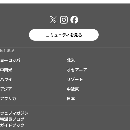
コミュニティを見る
国と地域
ヨーロッパ
北米
中南米
オセアニア
ハワイ
リゾート
アジア
中近東
アフリカ
日本
ウェブマガジン
特派員ブログ
ガイドブック