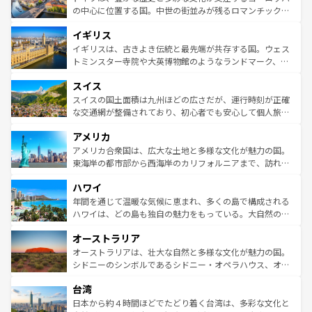
ンテンツ一覧
を参照してほしい。
から魅了する。また、フランスは美食の国としても知ら
の中心に位置する国。中世の街並みが残るロマンチック街
れ、フランス料理はユネスコ無形文化遺産にも登録されて
道から、未来を先取りするようなモダンな都市まで多様な
イギリス
いる。シャンパンの発祥地であるランス、プロヴァンスの
顔を持つこの国は、どこを歩いても飽きることがない。ベ
香り高いラベンダー畑など、多彩な楽しみ方が可能だ。さ
ルリンの文化的活気、バイエルン州のアルプスの絶景、そ
イギリスは、古きよき伝統と最先端が共存する国。ウェス
らに、パリ以外の地域にも魅力が溢れており、どの街角に
してライン川沿いのワイン畑といった風景は必見。ビール
トミンスター寺院や大英博物館のようなランドマーク、歴
も豊かな歴史と文化が息づいている。パリ以外の個性あふ
とソーセージを味わいながら地元の人と過ごす楽しい時間
史ある大学都市、美しい丘陵地帯や牧歌的な風景など、エ
れる地方に足を運ぶとそれぞれで全く異なる文化を体験で
スイス
は、お酒好きな人にはぜひ体験してほしい。 なお、新着の
リアごとに異なる魅力がある。また、優雅なアフタヌーン
きるだろう。 なお、新着のフランス情報は
コンテンツ一覧
ドイツ情報は
コンテンツ一覧
を参照してほしい。
ティー、ビール好きにはたまらない英国パブ、サッカー観
スイスの国土面積は九州ほどの広さだが、運行時刻が正確
を参照してほしい。
戦など、本場だからこそできる体験も豊富。イギリスを旅
な交通網が整備されており、初心者でも安心して個人旅行
して楽しみつくそう。 なお、新着のイギリス情報は
コンテ
を楽しめる。日本同様に時刻表どおりの旅が可能だ。中世
アメリカ
ンツ一覧
を参照してほしい。
の建物がそのまま残る町や、スイスならではのユニークな
博物館もあり、アルプス観光だけでなく町歩きも満喫する
アメリカ合衆国は、広大な土地と多様な文化が魅力の国。
ことができる。国民の所得が高いため物価も高いが、旅行
東海岸の都市部から西海岸のカリフォルニアまで、訪れる
者向けの交通パス提供のサービスもあり、うまく活用すれ
場所ごとに異なる風景と体験が待っている。ニューヨーク
ハワイ
ば市内交通費無料で観光を楽しむこともできる。 なお、新
のような巨大都市は、観光、ショッピング、エンターテイ
着のスイス情報は
コンテンツ一覧
を参照してほしい。
ンメントが詰まった刺激的なスポットだ。一方、アメリカ
年間を通じて温暖な気候に恵まれ、多くの島で構成される
西部には大自然が広がり、グランドキャニオンやイエロー
ハワイは、どの島も独自の魅力をもっている。大自然の神
ストーン国立公園といった絶景が堪能できる。さらに、南
秘を感じたいなら、火山が生み出した壮大な景観を誇るハ
オーストラリア
部のニューオーリンズでは、音楽と美食が融合した独特の
ワイ島は見逃せない。また、定番の観光地といえばオアフ
文化が魅力。旅行者はアメリカの各地域で異なる魅力を楽
島だが、静かな自然を求めるならマウイ島やカウアイ島が
オーストラリアは、壮大な自然と多様な文化が魅力の国。
しみながら、その多様性と豊かな歴史を感じることができ
おすすめ。エメラルドグリーンに輝く海をはじめ、豊かな
シドニーのシンボルであるシドニー・オペラハウス、オー
るだろう。車でのロードトリップや列車の旅も、アメリカ
文化や歴史が息づいている。「アロハスピリット」と呼ば
ストラリア東海岸北部に広がる大サンゴ礁地帯グレートバ
ならではの贅沢な旅のスタイルだ。 なお、新着のアメリカ
台湾
れるおもてなしの心で訪れる人々を迎えてくれるハワイの
リアリーフや大陸中央部にそびえるウルル（エアーズロッ
情報は
コンテンツ一覧
を参照してほしい。
人々、おいしいローカルフードやハワイアンミュージッ
ク）、タスマニアの美しい原生林やケアンズの熱帯雨林な
日本から約４時間ほどでたどり着く台湾は、多彩な文化と