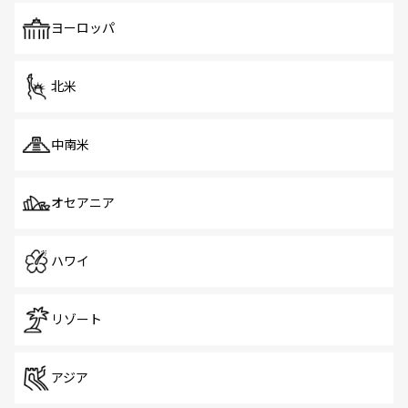
も、旅行者にとっては魅力的なポイント。グルメも豊富
で、ホーカーズは地元の風情を楽しめる外せないスポット
ヨーロッパ
だ。訪れる人を飽きさせないシンガポールで、多様な魅力
を体感しよう。 なお、新着のシンガポール情報は
コンテン
ツ一覧
を参照してほしい。
北米
中南米
オセアニア
ハワイ
リゾート
アジア