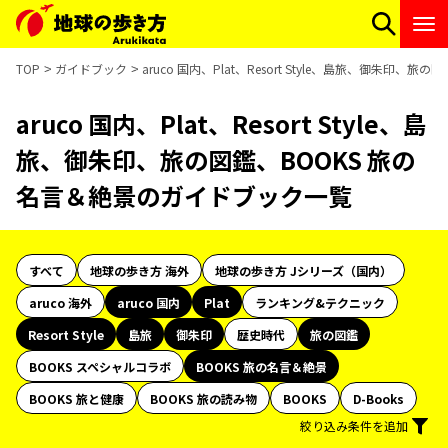
TOP
ガイドブック
aruco 国内、Plat、Resort Style、島旅、御朱印
aruco 国内、Plat、Resort Style、島
旅、御朱印、旅の図鑑、BOOKS 旅の
名言＆絶景のガイドブック一覧
すべて
地球の歩き方 海外
地球の歩き方 Jシリーズ（国内）
aruco 海外
aruco 国内
Plat
ランキング&テクニック
Resort Style
島旅
御朱印
歴史時代
旅の図鑑
BOOKS スペシャルコラボ
BOOKS 旅の名言＆絶景
BOOKS 旅と健康
BOOKS 旅の読み物
BOOKS
D-Books
絞り込み条件を追加