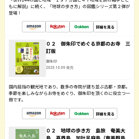
もに解説』に続く、「地球の歩き方」の図鑑シリーズ第２弾が
登場！
詳細を見る
０２ 御朱印でめぐる京都のお寺 三
訂版
御朱印
2025.10.09 発売
国内屈指の観光地であり、数多の寺院が建ち並ぶ古都・京都。
季節を楽しみながらお寺をめぐり、御朱印を頂くのに役立つ一
冊です。
詳細を見る
０２ 地球の歩き方 島旅 奄美大
島 喜界島 加計呂麻島（奄美群島