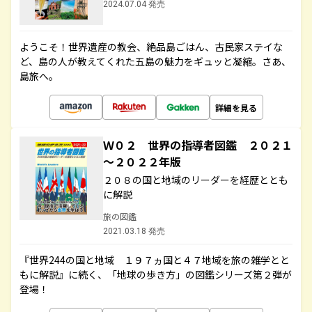
2024.07.04 発売
ようこそ！世界遺産の教会、絶品島ごはん、古民家ステイな
ど、島の人が教えてくれた五島の魅力をギュッと凝縮。さあ、
島旅へ。
詳細を見る
Ｗ０２ 世界の指導者図鑑 ２０２１
～２０２２年版
２０８の国と地域のリーダーを経歴ととも
に解説
旅の図鑑
2021.03.18 発売
『世界244の国と地域 １９７ヵ国と４７地域を旅の雑学とと
もに解説』に続く、「地球の歩き方」の図鑑シリーズ第２弾が
登場！