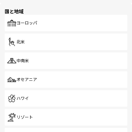
ほしい。
ほしい。
園や自然保護区など、自然が調和した近代的な景観と文化
の多様性あふれるカラフルな町は、どこを歩いても新しい
国と地域
発見がある。さらに、治安のよさや充実した公共交通機関
も、旅行者にとっては魅力的なポイント。グルメも豊富
で、ホーカーズは地元の風情を楽しめる外せないスポット
ヨーロッパ
だ。訪れる人を飽きさせないシンガポールで、多様な魅力
を体感しよう。 なお、新着のシンガポール情報は
コンテン
ツ一覧
を参照してほしい。
北米
中南米
オセアニア
ハワイ
リゾート