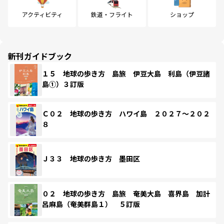
アクティビティ
鉄道・フライト
ショップ
新刊ガイドブック
１５ 地球の歩き方 島旅 伊豆大島 利島（伊豆諸
島①）３訂版
Ｃ０２ 地球の歩き方 ハワイ島 ２０２７～２０２
８
Ｊ３３ 地球の歩き方 墨田区
０２ 地球の歩き方 島旅 奄美大島 喜界島 加計
呂麻島（奄美群島１） ５訂版