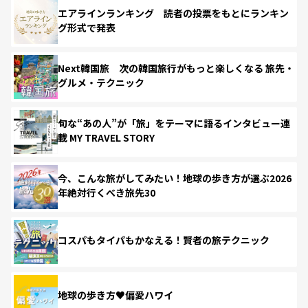
エアラインランキング 読者の投票をもとにランキン
グ形式で発表
Next韓国旅 次の韓国旅行がもっと楽しくなる 旅先・
グルメ・テクニック
旬な“あの人”が「旅」をテーマに語るインタビュー連
載 MY TRAVEL STORY
今、こんな旅がしてみたい！地球の歩き方が選ぶ2026
年絶対行くべき旅先30
コスパもタイパもかなえる！賢者の旅テクニック
地球の歩き方♥偏愛ハワイ