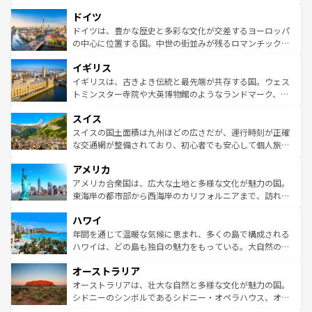
の城塞都市、穏やかなビーチリゾートまで多彩な表情を見
といった象徴的なスポットから、田舎町の古風な美しさま
せる。地方によって風土や気候が異なるスペインはその個
ドイツ
で、幅広い魅力が詰まっている。華麗な宮殿、歴史的な大
性で訪れる人を魅了する。 なお、新着のスペイン情報は
コ
聖堂、美しいビーチ、そして豊かな自然が、訪れる者を心
ドイツは、豊かな歴史と多彩な文化が交差するヨーロッパ
ンテンツ一覧
を参照してほしい。
から魅了する。また、フランスは美食の国としても知ら
の中心に位置する国。中世の街並みが残るロマンチック街
れ、フランス料理はユネスコ無形文化遺産にも登録されて
道から、未来を先取りするようなモダンな都市まで多様な
イギリス
いる。シャンパンの発祥地であるランス、プロヴァンスの
顔を持つこの国は、どこを歩いても飽きることがない。ベ
香り高いラベンダー畑など、多彩な楽しみ方が可能だ。さ
ルリンの文化的活気、バイエルン州のアルプスの絶景、そ
イギリスは、古きよき伝統と最先端が共存する国。ウェス
らに、パリ以外の地域にも魅力が溢れており、どの街角に
してライン川沿いのワイン畑といった風景は必見。ビール
トミンスター寺院や大英博物館のようなランドマーク、歴
も豊かな歴史と文化が息づいている。パリ以外の個性あふ
とソーセージを味わいながら地元の人と過ごす楽しい時間
史ある大学都市、美しい丘陵地帯や牧歌的な風景など、エ
れる地方に足を運ぶとそれぞれで全く異なる文化を体験で
スイス
は、お酒好きな人にはぜひ体験してほしい。 なお、新着の
リアごとに異なる魅力がある。また、優雅なアフタヌーン
きるだろう。 なお、新着のフランス情報は
コンテンツ一覧
ドイツ情報は
コンテンツ一覧
を参照してほしい。
ティー、ビール好きにはたまらない英国パブ、サッカー観
スイスの国土面積は九州ほどの広さだが、運行時刻が正確
を参照してほしい。
戦など、本場だからこそできる体験も豊富。イギリスを旅
な交通網が整備されており、初心者でも安心して個人旅行
して楽しみつくそう。 なお、新着のイギリス情報は
コンテ
を楽しめる。日本同様に時刻表どおりの旅が可能だ。中世
アメリカ
ンツ一覧
を参照してほしい。
の建物がそのまま残る町や、スイスならではのユニークな
博物館もあり、アルプス観光だけでなく町歩きも満喫する
アメリカ合衆国は、広大な土地と多様な文化が魅力の国。
ことができる。国民の所得が高いため物価も高いが、旅行
東海岸の都市部から西海岸のカリフォルニアまで、訪れる
者向けの交通パス提供のサービスもあり、うまく活用すれ
場所ごとに異なる風景と体験が待っている。ニューヨーク
ハワイ
ば市内交通費無料で観光を楽しむこともできる。 なお、新
のような巨大都市は、観光、ショッピング、エンターテイ
着のスイス情報は
コンテンツ一覧
を参照してほしい。
ンメントが詰まった刺激的なスポットだ。一方、アメリカ
年間を通じて温暖な気候に恵まれ、多くの島で構成される
西部には大自然が広がり、グランドキャニオンやイエロー
ハワイは、どの島も独自の魅力をもっている。大自然の神
ストーン国立公園といった絶景が堪能できる。さらに、南
秘を感じたいなら、火山が生み出した壮大な景観を誇るハ
オーストラリア
部のニューオーリンズでは、音楽と美食が融合した独特の
ワイ島は見逃せない。また、定番の観光地といえばオアフ
文化が魅力。旅行者はアメリカの各地域で異なる魅力を楽
島だが、静かな自然を求めるならマウイ島やカウアイ島が
オーストラリアは、壮大な自然と多様な文化が魅力の国。
しみながら、その多様性と豊かな歴史を感じることができ
おすすめ。エメラルドグリーンに輝く海をはじめ、豊かな
シドニーのシンボルであるシドニー・オペラハウス、オー
るだろう。車でのロードトリップや列車の旅も、アメリカ
文化や歴史が息づいている。「アロハスピリット」と呼ば
ストラリア東海岸北部に広がる大サンゴ礁地帯グレートバ