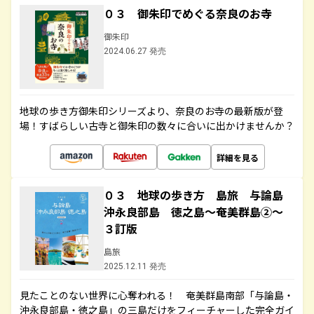
０３ 御朱印でめぐる奈良のお寺
御朱印
2024.06.27 発売
地球の歩き方御朱印シリーズより、奈良のお寺の最新版が登
場！すばらしい古寺と御朱印の数々に合いに出かけませんか？
詳細を見る
０３ 地球の歩き方 島旅 与論島
沖永良部島 徳之島～奄美群島②～
３訂版
島旅
2025.12.11 発売
見たことのない世界に心奪われる！ 奄美群島南部「与論島・
沖永良部島・徳之島」の三島だけをフィーチャーした完全ガイ