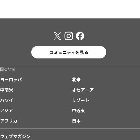
コミュニティを見る
国と地域
ヨーロッパ
北米
中南米
オセアニア
ハワイ
リゾート
アジア
中近東
アフリカ
日本
ウェブマガジン