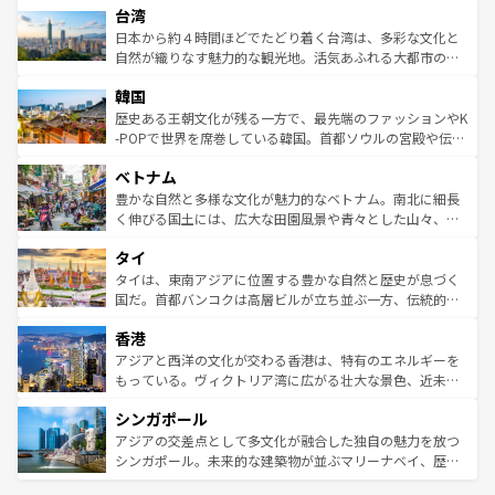
ならではの贅沢な旅のスタイルだ。 なお、新着のアメリカ
台湾
れるおもてなしの心で訪れる人々を迎えてくれるハワイの
リアリーフや大陸中央部にそびえるウルル（エアーズロッ
情報は
コンテンツ一覧
を参照してほしい。
人々、おいしいローカルフードやハワイアンミュージッ
ク）、タスマニアの美しい原生林やケアンズの熱帯雨林な
日本から約４時間ほどでたどり着く台湾は、多彩な文化と
ク、伝統的なフラダンスなど、すべてがハワイの魅力を彩
ど、見どころがたくさん。また、カフェやワイン、オージ
自然が織りなす魅力的な観光地。活気あふれる大都市の台
っている。訪れるたびに新しい発見と感動が待っているハ
ービーフなどの食文化も豊かで、美味しいものであふれて
北やノスタルジックな町並みが人気な九份（ジォウフェ
ワイを、存分に味わってほしい。 なお、新着のハワイ情報
韓国
いる。アクティビティも充実しており、サーフィンやダイ
ン）、静ひつな山岳地帯である台湾東部など、都市の喧騒
は
コンテンツ一覧
を参照してほしい。
ビング、ハイキングなど、アウトドア好きにはたまらな
と山間の静けさが共存しており、訪れる人に新しい発見と
歴史ある王朝文化が残る一方で、最先端のファッションやK
い。オーストラリアの多彩な魅力を存分に味わいつくそ
驚きをもたらしてくれる。また、奥深い台湾の食文化も魅
-POPで世界を席巻している韓国。首都ソウルの宮殿や伝統
う。 なお、新着のオーストラリア情報は
コンテンツ一覧
を
力で、夜市などの屋台グルメから高級料理、ヘルシーで美
家屋が並ぶエリアでは韓国の歴史と文化に浸ることがで
参照してほしい。
ベトナム
容にもいいと評判のスイーツなど、バラエティ豊かな料理
き、地方に足を延ばせば四季折々の自然美を楽しむことが
が味わえる。 なお、新着の台湾情報は
コンテンツ一覧
を参
できる。そして、キムチや焼肉、絶品のストリートフード
豊かな自然と多様な文化が魅力的なベトナム。南北に細長
照してほしい。
まで、さまざまな韓国料理が待っている。夜には、韓国な
く伸びる国土には、広大な田園風景や青々とした山々、世
らではのナイトライフも堪能できる。あたたかいホスピタ
界遺産に登録された壮大な自然景観が点在し、都市部では
タイ
リティに包まれながら、韓国の多彩な魅力を心ゆくまで味
急速な発展と共に伝統が息づく。ハノイの古い町並みやホ
わってみてほしい。 なお、新着の韓国情報は
コンテンツ一
ーチミン市のフランス統治時代の建物も、独特の雰囲気を
タイは、東南アジアに位置する豊かな自然と歴史が息づく
覧
を参照してほしい。
醸し出している。また、バラエティの豊かさとおいしさで
国だ。首都バンコクは高層ビルが立ち並ぶ一方、伝統的な
世界中の食通を魅了してやまないベトナム料理も魅力のひ
寺院や市場がいたるところに点在し、古きよき文化と現代
香港
とつ。フォーやバインミー、ベトナムコーヒーなどは、ぜ
の活気が交差している。北部ではチェンマイなどの山岳地
ひ現地で味わいたい。どの地域を訪れてもあたたかい人々
帯で自然と触れ合い、南部ではプーケットやクラビの美し
アジアと西洋の文化が交わる香港は、特有のエネルギーを
が旅行者を迎えてくれるので、きっと忘れられない旅にな
いビーチでリゾート気分を楽しむことができる。タイ料理
もっている。ヴィクトリア湾に広がる壮大な景色、近未来
るはずだ。 なお、新着のベトナム情報は
コンテンツ一覧
を
は世界的に有名で、屋台から高級レストランまで味覚を刺
的なアートスポット、そして歴史と現代が融合した町並
参照してほしい。
シンガポール
激する。気候は一年中温暖で、どの季節にも異なる楽しみ
み、どこを訪れても感動するはず。観光スポットが密集し
が待っている。親しみやすいタイの人々、仏教を中心とし
ており、効率よく見どころを回れるのも魅力。息をのむよ
アジアの交差点として多文化が融合した独自の魅力を放つ
た文化、そして多様な観光資源が、訪れる旅人を魅了し続
うな絶景から文化的な体験まで、香港を存分に楽しみ尽く
シンガポール。未来的な建築物が並ぶマリーナベイ、歴史
ける。 なお、新着のタイ情報は
コンテンツ一覧
を参照して
そう。 なお、新着の香港情報は
コンテンツ一覧
を参照して
と伝統を感じられるエスニックタウン、多数の緑豊かな公