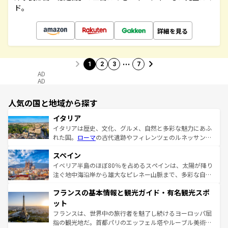
ド。
詳細を見る
…
1
2
3
7
AD
AD
人気の国と地域から探す
イタリア
イタリアは歴史、文化、グルメ、自然と多彩な魅力にあふ
れた国。
ローマ
の古代遺跡やフィレンツェのルネッサンス
美術、ヴェネツィアの運河など、歴史あるスポットはもち
スペイン
ろん、トスカーナの美しい田園風景やアマルフィ海岸の絶
景など、自然景観も見逃せない。観光の合間には、本場の
イベリア半島のほぼ80％を占めるスペインは、太陽が降り
ピザやパスタなど、絶品のイタリア料理を堪能することも
注ぐ地中海沿岸から雄大なピレネー山脈まで、多彩な自然
できる。朝目覚めてから夜眠るまで、すべての瞬間を楽し
と文化が詰まったヨーロッパ屈指の旅行先だ。多様な地域
フランスの基本情報と観光ガイド・有名観光スポ
ませてくれるイタリアで、忘れられない旅をしてみよう！
文化が根付くこの国では、情熱的なフラメンコ、熱気あふ
なお、新着のイタリア情報は
コンテンツ一覧
を参照してほ
れる闘牛、そして美味しいタパスが生活の一部となってい
ット
しい。
る。首都マドリードの洗練された雰囲気や、バルセロナの
フランスは、世界中の旅行者を魅了し続けるヨーロッパ屈
アートに溢れた街角から、地方では古代ローマ遺跡や中世
指の観光地だ。首都パリのエッフェル塔やルーブル美術館