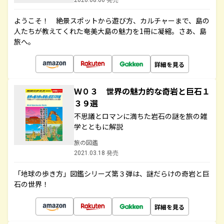
2026.08.06 発売
ようこそ！ 絶景スポットから遊び方、カルチャーまで、島の
人たちが教えてくれた奄美大島の魅力を1冊に凝縮。さあ、島
旅へ。
詳細を見る
Ｗ０３ 世界の魅力的な奇岩と巨石１
３９選
不思議とロマンに満ちた岩石の謎を旅の雑
学とともに解説
旅の図鑑
2021.03.18 発売
「地球の歩き方」図鑑シリーズ第３弾は、謎だらけの奇岩と巨
石の世界！
詳細を見る