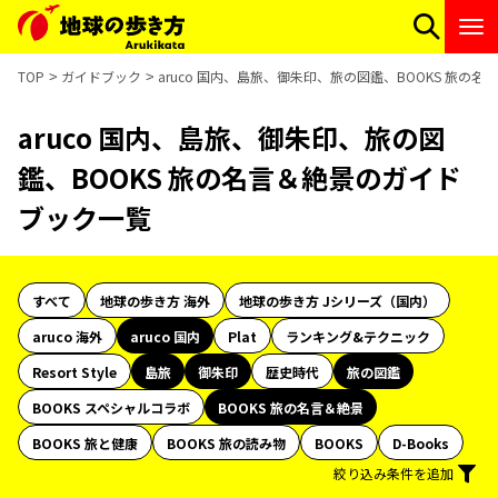
TOP
ガイドブック
aruco 国内、島旅、御朱印、旅の図鑑、BOOKS 旅の
aruco 国内、島旅、御朱印、旅の図
鑑、BOOKS 旅の名言＆絶景のガイド
ブック一覧
すべて
地球の歩き方 海外
地球の歩き方 Jシリーズ（国内）
aruco 海外
aruco 国内
Plat
ランキング&テクニック
Resort Style
島旅
御朱印
歴史時代
旅の図鑑
BOOKS スペシャルコラボ
BOOKS 旅の名言＆絶景
BOOKS 旅と健康
BOOKS 旅の読み物
BOOKS
D-Books
絞り込み条件を追加