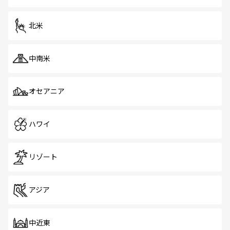
だ。訪れる人を飽きさせないシンガポールで、多様な魅力
を体感しよう。 なお、新着のシンガポール情報は
コンテン
ツ一覧
を参照してほしい。
北米
中南米
オセアニア
ハワイ
リゾート
アジア
中近東