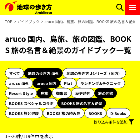
TOP
ガイドブック
aruco 国内、島旅、旅の図鑑、BOOKS 旅の名言＆絶
aruco 国内、島旅、旅の図鑑、BOOK
S 旅の名言＆絶景のガイドブック一覧
すべて
地球の歩き方 海外
地球の歩き方 Jシリーズ（国内）
aruco 海外
aruco 国内
Plat
ランキング&テクニック
Resort Style
島旅
御朱印
歴史時代
旅の図鑑
BOOKS スペシャルコラボ
BOOKS 旅の名言＆絶景
BOOKS 旅と健康
BOOKS 旅の読み物
BOOKS
D-Books
絞り込み条件を追加
1〜20件/119件中 を表示