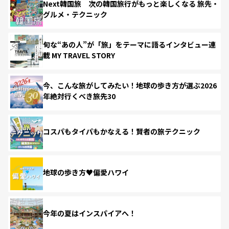
Next韓国旅 次の韓国旅行がもっと楽しくなる 旅先・
グルメ・テクニック
旬な“あの人”が「旅」をテーマに語るインタビュー連
載 MY TRAVEL STORY
今、こんな旅がしてみたい！地球の歩き方が選ぶ2026
年絶対行くべき旅先30
コスパもタイパもかなえる！賢者の旅テクニック
地球の歩き方♥偏愛ハワイ
今年の夏はインスパイアへ！