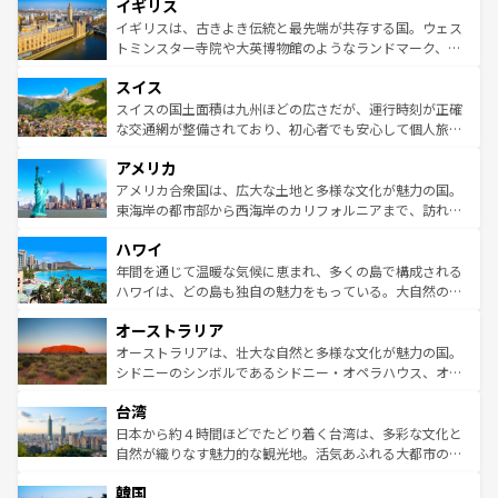
イギリス
いる。シャンパンの発祥地であるランス、プロヴァンスの
顔を持つこの国は、どこを歩いても飽きることがない。ベ
香り高いラベンダー畑など、多彩な楽しみ方が可能だ。さ
ルリンの文化的活気、バイエルン州のアルプスの絶景、そ
イギリスは、古きよき伝統と最先端が共存する国。ウェス
らに、パリ以外の地域にも魅力が溢れており、どの街角に
してライン川沿いのワイン畑といった風景は必見。ビール
トミンスター寺院や大英博物館のようなランドマーク、歴
も豊かな歴史と文化が息づいている。パリ以外の個性あふ
とソーセージを味わいながら地元の人と過ごす楽しい時間
史ある大学都市、美しい丘陵地帯や牧歌的な風景など、エ
れる地方に足を運ぶとそれぞれで全く異なる文化を体験で
スイス
は、お酒好きな人にはぜひ体験してほしい。 なお、新着の
リアごとに異なる魅力がある。また、優雅なアフタヌーン
きるだろう。 なお、新着のフランス情報は
コンテンツ一覧
ドイツ情報は
コンテンツ一覧
を参照してほしい。
ティー、ビール好きにはたまらない英国パブ、サッカー観
スイスの国土面積は九州ほどの広さだが、運行時刻が正確
を参照してほしい。
戦など、本場だからこそできる体験も豊富。イギリスを旅
な交通網が整備されており、初心者でも安心して個人旅行
して楽しみつくそう。 なお、新着のイギリス情報は
コンテ
を楽しめる。日本同様に時刻表どおりの旅が可能だ。中世
アメリカ
ンツ一覧
を参照してほしい。
の建物がそのまま残る町や、スイスならではのユニークな
博物館もあり、アルプス観光だけでなく町歩きも満喫する
アメリカ合衆国は、広大な土地と多様な文化が魅力の国。
ことができる。国民の所得が高いため物価も高いが、旅行
東海岸の都市部から西海岸のカリフォルニアまで、訪れる
者向けの交通パス提供のサービスもあり、うまく活用すれ
場所ごとに異なる風景と体験が待っている。ニューヨーク
ハワイ
ば市内交通費無料で観光を楽しむこともできる。 なお、新
のような巨大都市は、観光、ショッピング、エンターテイ
着のスイス情報は
コンテンツ一覧
を参照してほしい。
ンメントが詰まった刺激的なスポットだ。一方、アメリカ
年間を通じて温暖な気候に恵まれ、多くの島で構成される
西部には大自然が広がり、グランドキャニオンやイエロー
ハワイは、どの島も独自の魅力をもっている。大自然の神
ストーン国立公園といった絶景が堪能できる。さらに、南
秘を感じたいなら、火山が生み出した壮大な景観を誇るハ
オーストラリア
部のニューオーリンズでは、音楽と美食が融合した独特の
ワイ島は見逃せない。また、定番の観光地といえばオアフ
文化が魅力。旅行者はアメリカの各地域で異なる魅力を楽
島だが、静かな自然を求めるならマウイ島やカウアイ島が
オーストラリアは、壮大な自然と多様な文化が魅力の国。
しみながら、その多様性と豊かな歴史を感じることができ
おすすめ。エメラルドグリーンに輝く海をはじめ、豊かな
シドニーのシンボルであるシドニー・オペラハウス、オー
るだろう。車でのロードトリップや列車の旅も、アメリカ
文化や歴史が息づいている。「アロハスピリット」と呼ば
ストラリア東海岸北部に広がる大サンゴ礁地帯グレートバ
ならではの贅沢な旅のスタイルだ。 なお、新着のアメリカ
台湾
れるおもてなしの心で訪れる人々を迎えてくれるハワイの
リアリーフや大陸中央部にそびえるウルル（エアーズロッ
情報は
コンテンツ一覧
を参照してほしい。
人々、おいしいローカルフードやハワイアンミュージッ
ク）、タスマニアの美しい原生林やケアンズの熱帯雨林な
日本から約４時間ほどでたどり着く台湾は、多彩な文化と
ク、伝統的なフラダンスなど、すべてがハワイの魅力を彩
ど、見どころがたくさん。また、カフェやワイン、オージ
自然が織りなす魅力的な観光地。活気あふれる大都市の台
っている。訪れるたびに新しい発見と感動が待っているハ
ービーフなどの食文化も豊かで、美味しいものであふれて
北やノスタルジックな町並みが人気な九份（ジォウフェ
ワイを、存分に味わってほしい。 なお、新着のハワイ情報
韓国
いる。アクティビティも充実しており、サーフィンやダイ
ン）、静ひつな山岳地帯である台湾東部など、都市の喧騒