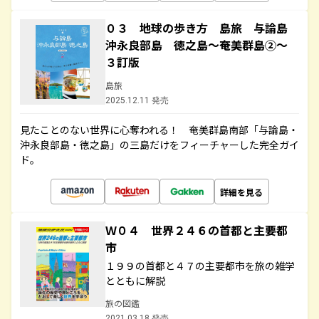
０３ 地球の歩き方 島旅 与論島
沖永良部島 徳之島～奄美群島②～
３訂版
島旅
2025.12.11 発売
見たことのない世界に心奪われる！ 奄美群島南部「与論島・
沖永良部島・徳之島」の三島だけをフィーチャーした完全ガイ
ド。
詳細を見る
Ｗ０４ 世界２４６の首都と主要都
市
１９９の首都と４７の主要都市を旅の雑学
とともに解説
旅の図鑑
2021.03.18 発売