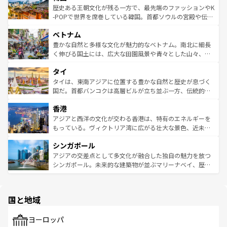
は
コンテンツ一覧
を参照してほしい。
ビング、ハイキングなど、アウトドア好きにはたまらな
と山間の静けさが共存しており、訪れる人に新しい発見と
歴史ある王朝文化が残る一方で、最先端のファッションやK
い。オーストラリアの多彩な魅力を存分に味わいつくそ
驚きをもたらしてくれる。また、奥深い台湾の食文化も魅
-POPで世界を席巻している韓国。首都ソウルの宮殿や伝統
う。 なお、新着のオーストラリア情報は
コンテンツ一覧
を
力で、夜市などの屋台グルメから高級料理、ヘルシーで美
家屋が並ぶエリアでは韓国の歴史と文化に浸ることがで
参照してほしい。
ベトナム
容にもいいと評判のスイーツなど、バラエティ豊かな料理
き、地方に足を延ばせば四季折々の自然美を楽しむことが
が味わえる。 なお、新着の台湾情報は
コンテンツ一覧
を参
できる。そして、キムチや焼肉、絶品のストリートフード
豊かな自然と多様な文化が魅力的なベトナム。南北に細長
照してほしい。
まで、さまざまな韓国料理が待っている。夜には、韓国な
く伸びる国土には、広大な田園風景や青々とした山々、世
らではのナイトライフも堪能できる。あたたかいホスピタ
界遺産に登録された壮大な自然景観が点在し、都市部では
タイ
リティに包まれながら、韓国の多彩な魅力を心ゆくまで味
急速な発展と共に伝統が息づく。ハノイの古い町並みやホ
わってみてほしい。 なお、新着の韓国情報は
コンテンツ一
ーチミン市のフランス統治時代の建物も、独特の雰囲気を
タイは、東南アジアに位置する豊かな自然と歴史が息づく
覧
を参照してほしい。
醸し出している。また、バラエティの豊かさとおいしさで
国だ。首都バンコクは高層ビルが立ち並ぶ一方、伝統的な
世界中の食通を魅了してやまないベトナム料理も魅力のひ
寺院や市場がいたるところに点在し、古きよき文化と現代
香港
とつ。フォーやバインミー、ベトナムコーヒーなどは、ぜ
の活気が交差している。北部ではチェンマイなどの山岳地
ひ現地で味わいたい。どの地域を訪れてもあたたかい人々
帯で自然と触れ合い、南部ではプーケットやクラビの美し
アジアと西洋の文化が交わる香港は、特有のエネルギーを
が旅行者を迎えてくれるので、きっと忘れられない旅にな
いビーチでリゾート気分を楽しむことができる。タイ料理
もっている。ヴィクトリア湾に広がる壮大な景色、近未来
るはずだ。 なお、新着のベトナム情報は
コンテンツ一覧
を
は世界的に有名で、屋台から高級レストランまで味覚を刺
的なアートスポット、そして歴史と現代が融合した町並
参照してほしい。
シンガポール
激する。気候は一年中温暖で、どの季節にも異なる楽しみ
み、どこを訪れても感動するはず。観光スポットが密集し
が待っている。親しみやすいタイの人々、仏教を中心とし
ており、効率よく見どころを回れるのも魅力。息をのむよ
アジアの交差点として多文化が融合した独自の魅力を放つ
た文化、そして多様な観光資源が、訪れる旅人を魅了し続
うな絶景から文化的な体験まで、香港を存分に楽しみ尽く
シンガポール。未来的な建築物が並ぶマリーナベイ、歴史
ける。 なお、新着のタイ情報は
コンテンツ一覧
を参照して
そう。 なお、新着の香港情報は
コンテンツ一覧
を参照して
と伝統を感じられるエスニックタウン、多数の緑豊かな公
ほしい。
ほしい。
園や自然保護区など、自然が調和した近代的な景観と文化
の多様性あふれるカラフルな町は、どこを歩いても新しい
国と地域
発見がある。さらに、治安のよさや充実した公共交通機関
も、旅行者にとっては魅力的なポイント。グルメも豊富
で、ホーカーズは地元の風情を楽しめる外せないスポット
ヨーロッパ