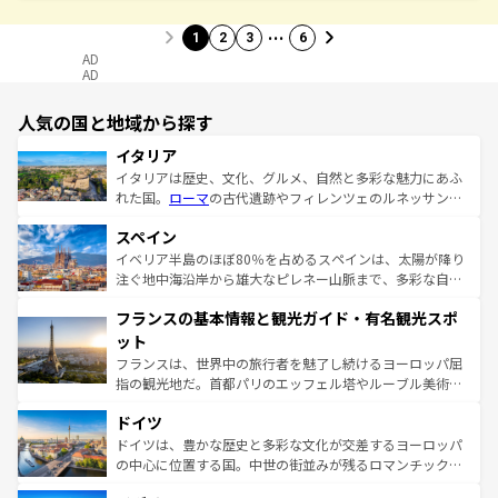
…
1
2
3
6
AD
AD
人気の国と地域から探す
イタリア
イタリアは歴史、文化、グルメ、自然と多彩な魅力にあふ
れた国。
ローマ
の古代遺跡やフィレンツェのルネッサンス
美術、ヴェネツィアの運河など、歴史あるスポットはもち
スペイン
ろん、トスカーナの美しい田園風景やアマルフィ海岸の絶
景など、自然景観も見逃せない。観光の合間には、本場の
イベリア半島のほぼ80％を占めるスペインは、太陽が降り
ピザやパスタなど、絶品のイタリア料理を堪能することも
注ぐ地中海沿岸から雄大なピレネー山脈まで、多彩な自然
できる。朝目覚めてから夜眠るまで、すべての瞬間を楽し
と文化が詰まったヨーロッパ屈指の旅行先だ。多様な地域
フランスの基本情報と観光ガイド・有名観光スポ
ませてくれるイタリアで、忘れられない旅をしてみよう！
文化が根付くこの国では、情熱的なフラメンコ、熱気あふ
なお、新着のイタリア情報は
コンテンツ一覧
を参照してほ
れる闘牛、そして美味しいタパスが生活の一部となってい
ット
しい。
る。首都マドリードの洗練された雰囲気や、バルセロナの
フランスは、世界中の旅行者を魅了し続けるヨーロッパ屈
アートに溢れた街角から、地方では古代ローマ遺跡や中世
指の観光地だ。首都パリのエッフェル塔やルーブル美術館
の城塞都市、穏やかなビーチリゾートまで多彩な表情を見
といった象徴的なスポットから、田舎町の古風な美しさま
せる。地方によって風土や気候が異なるスペインはその個
ドイツ
で、幅広い魅力が詰まっている。華麗な宮殿、歴史的な大
性で訪れる人を魅了する。 なお、新着のスペイン情報は
コ
聖堂、美しいビーチ、そして豊かな自然が、訪れる者を心
ドイツは、豊かな歴史と多彩な文化が交差するヨーロッパ
ンテンツ一覧
を参照してほしい。
から魅了する。また、フランスは美食の国としても知ら
の中心に位置する国。中世の街並みが残るロマンチック街
れ、フランス料理はユネスコ無形文化遺産にも登録されて
道から、未来を先取りするようなモダンな都市まで多様な