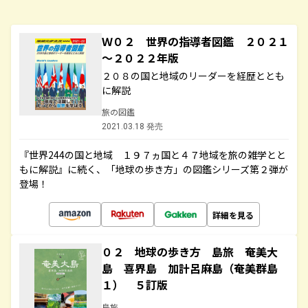
Ｗ０２ 世界の指導者図鑑 ２０２１
～２０２２年版
２０８の国と地域のリーダーを経歴ととも
に解説
旅の図鑑
2021.03.18 発売
『世界244の国と地域 １９７ヵ国と４７地域を旅の雑学とと
もに解説』に続く、「地球の歩き方」の図鑑シリーズ第２弾が
登場！
詳細を見る
０２ 地球の歩き方 島旅 奄美大
島 喜界島 加計呂麻島（奄美群島
１） ５訂版
島旅