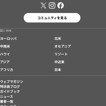
コミュニティを見る
国と地域
ヨーロッパ
北米
中南米
オセアニア
ハワイ
リゾート
アジア
中近東
アフリカ
日本
ウェブマガジン
特派員ブログ
ガイドブック
ニュース
著者一覧