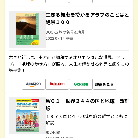
生きる知恵を授かるアラブのことばと
絶景１００
BOOKS 旅の名言＆絶景
2022.07.14 発売
古きと新しき、東と西が調和するオリエンタルな世界、アラ
ブ。「地球の歩き方」が贈る、人生を輝かせる名言と癒やしの
絶景集！
詳細を見る
Ｗ０１ 世界２４４の国と地域 改訂
版
１９７ヵ国と４７地域を旅の雑学とともに
解説
旅の図鑑