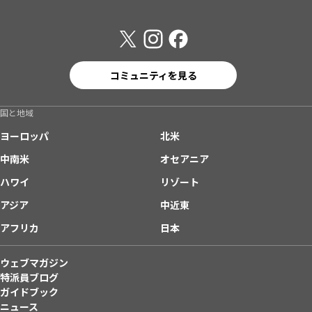
コミュニティを見る
国と地域
ヨーロッパ
北米
中南米
オセアニア
ハワイ
リゾート
アジア
中近東
アフリカ
日本
ウェブマガジン
特派員ブログ
ガイドブック
ニュース