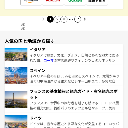
詳細を見る
…
1
2
3
7
AD
AD
人気の国と地域から探す
イタリア
イタリアは歴史、文化、グルメ、自然と多彩な魅力にあふ
れた国。
ローマ
の古代遺跡やフィレンツェのルネッサンス
美術、ヴェネツィアの運河など、歴史あるスポットはもち
スペイン
ろん、トスカーナの美しい田園風景やアマルフィ海岸の絶
景など、自然景観も見逃せない。観光の合間には、本場の
イベリア半島のほぼ80％を占めるスペインは、太陽が降り
ピザやパスタなど、絶品のイタリア料理を堪能することも
注ぐ地中海沿岸から雄大なピレネー山脈まで、多彩な自然
できる。朝目覚めてから夜眠るまで、すべての瞬間を楽し
と文化が詰まったヨーロッパ屈指の旅行先だ。多様な地域
フランスの基本情報と観光ガイド・有名観光スポ
ませてくれるイタリアで、忘れられない旅をしてみよう！
文化が根付くこの国では、情熱的なフラメンコ、熱気あふ
なお、新着のイタリア情報は
コンテンツ一覧
を参照してほ
れる闘牛、そして美味しいタパスが生活の一部となってい
ット
しい。
る。首都マドリードの洗練された雰囲気や、バルセロナの
フランスは、世界中の旅行者を魅了し続けるヨーロッパ屈
アートに溢れた街角から、地方では古代ローマ遺跡や中世
指の観光地だ。首都パリのエッフェル塔やルーブル美術館
の城塞都市、穏やかなビーチリゾートまで多彩な表情を見
といった象徴的なスポットから、田舎町の古風な美しさま
せる。地方によって風土や気候が異なるスペインはその個
ドイツ
で、幅広い魅力が詰まっている。華麗な宮殿、歴史的な大
性で訪れる人を魅了する。 なお、新着のスペイン情報は
コ
聖堂、美しいビーチ、そして豊かな自然が、訪れる者を心
ドイツは、豊かな歴史と多彩な文化が交差するヨーロッパ
ンテンツ一覧
を参照してほしい。