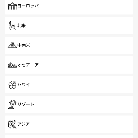
で、ホーカーズは地元の風情を楽しめる外せないスポット
ヨーロッパ
だ。訪れる人を飽きさせないシンガポールで、多様な魅力
を体感しよう。 なお、新着のシンガポール情報は
コンテン
ツ一覧
を参照してほしい。
北米
中南米
オセアニア
ハワイ
リゾート
アジア