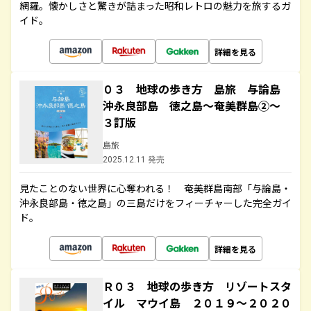
網羅。懐かしさと驚きが詰まった昭和レトロの魅力を旅するガ
イド。
詳細を見る
０３ 地球の歩き方 島旅 与論島
沖永良部島 徳之島～奄美群島②～
３訂版
島旅
2025.12.11 発売
見たことのない世界に心奪われる！ 奄美群島南部「与論島・
沖永良部島・徳之島」の三島だけをフィーチャーした完全ガイ
ド。
詳細を見る
Ｒ０３ 地球の歩き方 リゾートスタ
イル マウイ島 ２０１９～２０２０