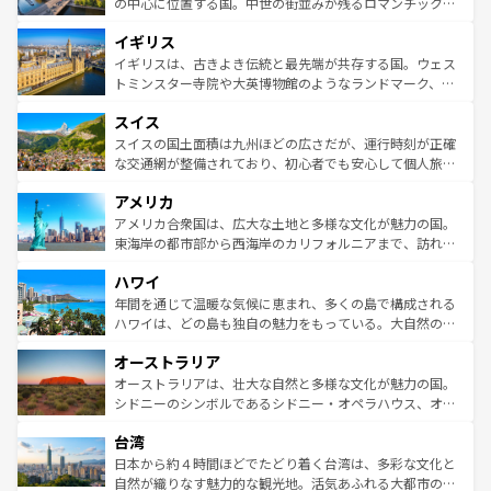
から魅了する。また、フランスは美食の国としても知ら
の中心に位置する国。中世の街並みが残るロマンチック街
れ、フランス料理はユネスコ無形文化遺産にも登録されて
道から、未来を先取りするようなモダンな都市まで多様な
イギリス
いる。シャンパンの発祥地であるランス、プロヴァンスの
顔を持つこの国は、どこを歩いても飽きることがない。ベ
香り高いラベンダー畑など、多彩な楽しみ方が可能だ。さ
ルリンの文化的活気、バイエルン州のアルプスの絶景、そ
イギリスは、古きよき伝統と最先端が共存する国。ウェス
らに、パリ以外の地域にも魅力が溢れており、どの街角に
してライン川沿いのワイン畑といった風景は必見。ビール
トミンスター寺院や大英博物館のようなランドマーク、歴
も豊かな歴史と文化が息づいている。パリ以外の個性あふ
とソーセージを味わいながら地元の人と過ごす楽しい時間
史ある大学都市、美しい丘陵地帯や牧歌的な風景など、エ
れる地方に足を運ぶとそれぞれで全く異なる文化を体験で
スイス
は、お酒好きな人にはぜひ体験してほしい。 なお、新着の
リアごとに異なる魅力がある。また、優雅なアフタヌーン
きるだろう。 なお、新着のフランス情報は
コンテンツ一覧
ドイツ情報は
コンテンツ一覧
を参照してほしい。
ティー、ビール好きにはたまらない英国パブ、サッカー観
スイスの国土面積は九州ほどの広さだが、運行時刻が正確
を参照してほしい。
戦など、本場だからこそできる体験も豊富。イギリスを旅
な交通網が整備されており、初心者でも安心して個人旅行
して楽しみつくそう。 なお、新着のイギリス情報は
コンテ
を楽しめる。日本同様に時刻表どおりの旅が可能だ。中世
アメリカ
ンツ一覧
を参照してほしい。
の建物がそのまま残る町や、スイスならではのユニークな
博物館もあり、アルプス観光だけでなく町歩きも満喫する
アメリカ合衆国は、広大な土地と多様な文化が魅力の国。
ことができる。国民の所得が高いため物価も高いが、旅行
東海岸の都市部から西海岸のカリフォルニアまで、訪れる
者向けの交通パス提供のサービスもあり、うまく活用すれ
場所ごとに異なる風景と体験が待っている。ニューヨーク
ハワイ
ば市内交通費無料で観光を楽しむこともできる。 なお、新
のような巨大都市は、観光、ショッピング、エンターテイ
着のスイス情報は
コンテンツ一覧
を参照してほしい。
ンメントが詰まった刺激的なスポットだ。一方、アメリカ
年間を通じて温暖な気候に恵まれ、多くの島で構成される
西部には大自然が広がり、グランドキャニオンやイエロー
ハワイは、どの島も独自の魅力をもっている。大自然の神
ストーン国立公園といった絶景が堪能できる。さらに、南
秘を感じたいなら、火山が生み出した壮大な景観を誇るハ
オーストラリア
部のニューオーリンズでは、音楽と美食が融合した独特の
ワイ島は見逃せない。また、定番の観光地といえばオアフ
文化が魅力。旅行者はアメリカの各地域で異なる魅力を楽
島だが、静かな自然を求めるならマウイ島やカウアイ島が
オーストラリアは、壮大な自然と多様な文化が魅力の国。
しみながら、その多様性と豊かな歴史を感じることができ
おすすめ。エメラルドグリーンに輝く海をはじめ、豊かな
シドニーのシンボルであるシドニー・オペラハウス、オー
るだろう。車でのロードトリップや列車の旅も、アメリカ
文化や歴史が息づいている。「アロハスピリット」と呼ば
ストラリア東海岸北部に広がる大サンゴ礁地帯グレートバ
ならではの贅沢な旅のスタイルだ。 なお、新着のアメリカ
台湾
れるおもてなしの心で訪れる人々を迎えてくれるハワイの
リアリーフや大陸中央部にそびえるウルル（エアーズロッ
情報は
コンテンツ一覧
を参照してほしい。
人々、おいしいローカルフードやハワイアンミュージッ
ク）、タスマニアの美しい原生林やケアンズの熱帯雨林な
日本から約４時間ほどでたどり着く台湾は、多彩な文化と
ク、伝統的なフラダンスなど、すべてがハワイの魅力を彩
ど、見どころがたくさん。また、カフェやワイン、オージ
自然が織りなす魅力的な観光地。活気あふれる大都市の台