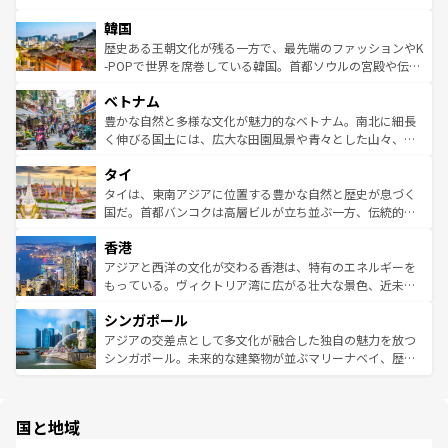
っている。訪れるたびに新しい発見と感動が待っているハ
ービーフなどの食文化も豊かで、美味しいものであふれて
北やノスタルジックな町並みが人気な九份（ジォウフェ
ワイを、存分に味わってほしい。 なお、新着のハワイ情報
韓国
いる。アクティビティも充実しており、サーフィンやダイ
ン）、静ひつな山岳地帯である台湾東部など、都市の喧騒
は
コンテンツ一覧
を参照してほしい。
ビング、ハイキングなど、アウトドア好きにはたまらな
と山間の静けさが共存しており、訪れる人に新しい発見と
歴史ある王朝文化が残る一方で、最先端のファッションやK
い。オーストラリアの多彩な魅力を存分に味わいつくそ
驚きをもたらしてくれる。また、奥深い台湾の食文化も魅
-POPで世界を席巻している韓国。首都ソウルの宮殿や伝統
う。 なお、新着のオーストラリア情報は
コンテンツ一覧
を
力で、夜市などの屋台グルメから高級料理、ヘルシーで美
家屋が並ぶエリアでは韓国の歴史と文化に浸ることがで
参照してほしい。
ベトナム
容にもいいと評判のスイーツなど、バラエティ豊かな料理
き、地方に足を延ばせば四季折々の自然美を楽しむことが
が味わえる。 なお、新着の台湾情報は
コンテンツ一覧
を参
できる。そして、キムチや焼肉、絶品のストリートフード
豊かな自然と多様な文化が魅力的なベトナム。南北に細長
照してほしい。
まで、さまざまな韓国料理が待っている。夜には、韓国な
く伸びる国土には、広大な田園風景や青々とした山々、世
らではのナイトライフも堪能できる。あたたかいホスピタ
界遺産に登録された壮大な自然景観が点在し、都市部では
タイ
リティに包まれながら、韓国の多彩な魅力を心ゆくまで味
急速な発展と共に伝統が息づく。ハノイの古い町並みやホ
わってみてほしい。 なお、新着の韓国情報は
コンテンツ一
ーチミン市のフランス統治時代の建物も、独特の雰囲気を
タイは、東南アジアに位置する豊かな自然と歴史が息づく
覧
を参照してほしい。
醸し出している。また、バラエティの豊かさとおいしさで
国だ。首都バンコクは高層ビルが立ち並ぶ一方、伝統的な
世界中の食通を魅了してやまないベトナム料理も魅力のひ
寺院や市場がいたるところに点在し、古きよき文化と現代
香港
とつ。フォーやバインミー、ベトナムコーヒーなどは、ぜ
の活気が交差している。北部ではチェンマイなどの山岳地
ひ現地で味わいたい。どの地域を訪れてもあたたかい人々
帯で自然と触れ合い、南部ではプーケットやクラビの美し
アジアと西洋の文化が交わる香港は、特有のエネルギーを
が旅行者を迎えてくれるので、きっと忘れられない旅にな
いビーチでリゾート気分を楽しむことができる。タイ料理
もっている。ヴィクトリア湾に広がる壮大な景色、近未来
るはずだ。 なお、新着のベトナム情報は
コンテンツ一覧
を
は世界的に有名で、屋台から高級レストランまで味覚を刺
的なアートスポット、そして歴史と現代が融合した町並
参照してほしい。
シンガポール
激する。気候は一年中温暖で、どの季節にも異なる楽しみ
み、どこを訪れても感動するはず。観光スポットが密集し
が待っている。親しみやすいタイの人々、仏教を中心とし
ており、効率よく見どころを回れるのも魅力。息をのむよ
アジアの交差点として多文化が融合した独自の魅力を放つ
た文化、そして多様な観光資源が、訪れる旅人を魅了し続
うな絶景から文化的な体験まで、香港を存分に楽しみ尽く
シンガポール。未来的な建築物が並ぶマリーナベイ、歴史
ける。 なお、新着のタイ情報は
コンテンツ一覧
を参照して
そう。 なお、新着の香港情報は
コンテンツ一覧
を参照して
と伝統を感じられるエスニックタウン、多数の緑豊かな公
ほしい。
ほしい。
園や自然保護区など、自然が調和した近代的な景観と文化
の多様性あふれるカラフルな町は、どこを歩いても新しい
国と地域
発見がある。さらに、治安のよさや充実した公共交通機関
も、旅行者にとっては魅力的なポイント。グルメも豊富