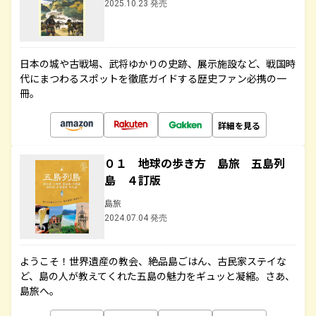
2025.10.23 発売
日本の城や古戦場、武将ゆかりの史跡、展示施設など、戦国時
代にまつわるスポットを徹底ガイドする歴史ファン必携の一
冊。
詳細を見る
０１ 地球の歩き方 島旅 五島列
島 ４訂版
島旅
2024.07.04 発売
ようこそ！世界遺産の教会、絶品島ごはん、古民家ステイな
ど、島の人が教えてくれた五島の魅力をギュッと凝縮。さあ、
島旅へ。