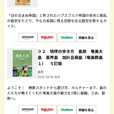
「日の沈まぬ帝国」と称されたハプスブルク帝国の栄光と動乱
の歴史をたどり、今なお各国に残る史跡を巡る歴史を旅するガ
イド。
詳細を見る
０２ 地球の歩き方 島旅 奄美大
島 喜界島 加計呂麻島（奄美群島
１） ５訂版
島旅
2026.08.06 発売
ようこそ！ 絶景スポットから遊び方、カルチャーまで、島の
人たちが教えてくれた奄美大島の魅力を1冊に凝縮。さあ、島
旅へ。
詳細を見る