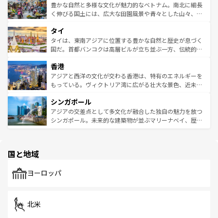
が味わえる。 なお、新着の台湾情報は
コンテンツ一覧
を参
できる。そして、キムチや焼肉、絶品のストリートフード
豊かな自然と多様な文化が魅力的なベトナム。南北に細長
照してほしい。
まで、さまざまな韓国料理が待っている。夜には、韓国な
く伸びる国土には、広大な田園風景や青々とした山々、世
らではのナイトライフも堪能できる。あたたかいホスピタ
界遺産に登録された壮大な自然景観が点在し、都市部では
タイ
リティに包まれながら、韓国の多彩な魅力を心ゆくまで味
急速な発展と共に伝統が息づく。ハノイの古い町並みやホ
わってみてほしい。 なお、新着の韓国情報は
コンテンツ一
ーチミン市のフランス統治時代の建物も、独特の雰囲気を
タイは、東南アジアに位置する豊かな自然と歴史が息づく
覧
を参照してほしい。
醸し出している。また、バラエティの豊かさとおいしさで
国だ。首都バンコクは高層ビルが立ち並ぶ一方、伝統的な
世界中の食通を魅了してやまないベトナム料理も魅力のひ
寺院や市場がいたるところに点在し、古きよき文化と現代
香港
とつ。フォーやバインミー、ベトナムコーヒーなどは、ぜ
の活気が交差している。北部ではチェンマイなどの山岳地
ひ現地で味わいたい。どの地域を訪れてもあたたかい人々
帯で自然と触れ合い、南部ではプーケットやクラビの美し
アジアと西洋の文化が交わる香港は、特有のエネルギーを
が旅行者を迎えてくれるので、きっと忘れられない旅にな
いビーチでリゾート気分を楽しむことができる。タイ料理
もっている。ヴィクトリア湾に広がる壮大な景色、近未来
るはずだ。 なお、新着のベトナム情報は
コンテンツ一覧
を
は世界的に有名で、屋台から高級レストランまで味覚を刺
的なアートスポット、そして歴史と現代が融合した町並
参照してほしい。
シンガポール
激する。気候は一年中温暖で、どの季節にも異なる楽しみ
み、どこを訪れても感動するはず。観光スポットが密集し
が待っている。親しみやすいタイの人々、仏教を中心とし
ており、効率よく見どころを回れるのも魅力。息をのむよ
アジアの交差点として多文化が融合した独自の魅力を放つ
た文化、そして多様な観光資源が、訪れる旅人を魅了し続
うな絶景から文化的な体験まで、香港を存分に楽しみ尽く
シンガポール。未来的な建築物が並ぶマリーナベイ、歴史
ける。 なお、新着のタイ情報は
コンテンツ一覧
を参照して
そう。 なお、新着の香港情報は
コンテンツ一覧
を参照して
と伝統を感じられるエスニックタウン、多数の緑豊かな公
ほしい。
ほしい。
園や自然保護区など、自然が調和した近代的な景観と文化
の多様性あふれるカラフルな町は、どこを歩いても新しい
国と地域
発見がある。さらに、治安のよさや充実した公共交通機関
も、旅行者にとっては魅力的なポイント。グルメも豊富
で、ホーカーズは地元の風情を楽しめる外せないスポット
ヨーロッパ
だ。訪れる人を飽きさせないシンガポールで、多様な魅力
を体感しよう。 なお、新着のシンガポール情報は
コンテン
ツ一覧
を参照してほしい。
北米