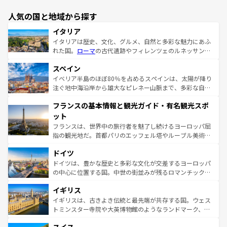
人気の国と地域から探す
イタリア
イタリアは歴史、文化、グルメ、自然と多彩な魅力にあふ
れた国。
ローマ
の古代遺跡やフィレンツェのルネッサンス
美術、ヴェネツィアの運河など、歴史あるスポットはもち
スペイン
ろん、トスカーナの美しい田園風景やアマルフィ海岸の絶
景など、自然景観も見逃せない。観光の合間には、本場の
イベリア半島のほぼ80％を占めるスペインは、太陽が降り
ピザやパスタなど、絶品のイタリア料理を堪能することも
注ぐ地中海沿岸から雄大なピレネー山脈まで、多彩な自然
できる。朝目覚めてから夜眠るまで、すべての瞬間を楽し
と文化が詰まったヨーロッパ屈指の旅行先だ。多様な地域
フランスの基本情報と観光ガイド・有名観光スポ
ませてくれるイタリアで、忘れられない旅をしてみよう！
文化が根付くこの国では、情熱的なフラメンコ、熱気あふ
なお、新着のイタリア情報は
コンテンツ一覧
を参照してほ
れる闘牛、そして美味しいタパスが生活の一部となってい
ット
しい。
る。首都マドリードの洗練された雰囲気や、バルセロナの
フランスは、世界中の旅行者を魅了し続けるヨーロッパ屈
アートに溢れた街角から、地方では古代ローマ遺跡や中世
指の観光地だ。首都パリのエッフェル塔やルーブル美術館
の城塞都市、穏やかなビーチリゾートまで多彩な表情を見
といった象徴的なスポットから、田舎町の古風な美しさま
せる。地方によって風土や気候が異なるスペインはその個
ドイツ
で、幅広い魅力が詰まっている。華麗な宮殿、歴史的な大
性で訪れる人を魅了する。 なお、新着のスペイン情報は
コ
聖堂、美しいビーチ、そして豊かな自然が、訪れる者を心
ドイツは、豊かな歴史と多彩な文化が交差するヨーロッパ
ンテンツ一覧
を参照してほしい。
から魅了する。また、フランスは美食の国としても知ら
の中心に位置する国。中世の街並みが残るロマンチック街
れ、フランス料理はユネスコ無形文化遺産にも登録されて
道から、未来を先取りするようなモダンな都市まで多様な
イギリス
いる。シャンパンの発祥地であるランス、プロヴァンスの
顔を持つこの国は、どこを歩いても飽きることがない。ベ
香り高いラベンダー畑など、多彩な楽しみ方が可能だ。さ
ルリンの文化的活気、バイエルン州のアルプスの絶景、そ
イギリスは、古きよき伝統と最先端が共存する国。ウェス
らに、パリ以外の地域にも魅力が溢れており、どの街角に
してライン川沿いのワイン畑といった風景は必見。ビール
トミンスター寺院や大英博物館のようなランドマーク、歴
も豊かな歴史と文化が息づいている。パリ以外の個性あふ
とソーセージを味わいながら地元の人と過ごす楽しい時間
史ある大学都市、美しい丘陵地帯や牧歌的な風景など、エ
れる地方に足を運ぶとそれぞれで全く異なる文化を体験で
は、お酒好きな人にはぜひ体験してほしい。 なお、新着の