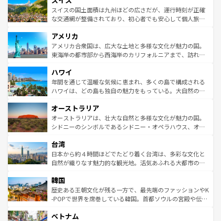
スイス
リアごとに異なる魅力がある。また、優雅なアフタヌーン
きるだろう。 なお、新着のフランス情報は
コンテンツ一覧
ドイツ情報は
コンテンツ一覧
を参照してほしい。
ティー、ビール好きにはたまらない英国パブ、サッカー観
スイスの国土面積は九州ほどの広さだが、運行時刻が正確
を参照してほしい。
戦など、本場だからこそできる体験も豊富。イギリスを旅
な交通網が整備されており、初心者でも安心して個人旅行
して楽しみつくそう。 なお、新着のイギリス情報は
コンテ
を楽しめる。日本同様に時刻表どおりの旅が可能だ。中世
アメリカ
ンツ一覧
を参照してほしい。
の建物がそのまま残る町や、スイスならではのユニークな
博物館もあり、アルプス観光だけでなく町歩きも満喫する
アメリカ合衆国は、広大な土地と多様な文化が魅力の国。
ことができる。国民の所得が高いため物価も高いが、旅行
東海岸の都市部から西海岸のカリフォルニアまで、訪れる
者向けの交通パス提供のサービスもあり、うまく活用すれ
場所ごとに異なる風景と体験が待っている。ニューヨーク
ハワイ
ば市内交通費無料で観光を楽しむこともできる。 なお、新
のような巨大都市は、観光、ショッピング、エンターテイ
着のスイス情報は
コンテンツ一覧
を参照してほしい。
ンメントが詰まった刺激的なスポットだ。一方、アメリカ
年間を通じて温暖な気候に恵まれ、多くの島で構成される
西部には大自然が広がり、グランドキャニオンやイエロー
ハワイは、どの島も独自の魅力をもっている。大自然の神
ストーン国立公園といった絶景が堪能できる。さらに、南
秘を感じたいなら、火山が生み出した壮大な景観を誇るハ
オーストラリア
部のニューオーリンズでは、音楽と美食が融合した独特の
ワイ島は見逃せない。また、定番の観光地といえばオアフ
文化が魅力。旅行者はアメリカの各地域で異なる魅力を楽
島だが、静かな自然を求めるならマウイ島やカウアイ島が
オーストラリアは、壮大な自然と多様な文化が魅力の国。
しみながら、その多様性と豊かな歴史を感じることができ
おすすめ。エメラルドグリーンに輝く海をはじめ、豊かな
シドニーのシンボルであるシドニー・オペラハウス、オー
るだろう。車でのロードトリップや列車の旅も、アメリカ
文化や歴史が息づいている。「アロハスピリット」と呼ば
ストラリア東海岸北部に広がる大サンゴ礁地帯グレートバ
ならではの贅沢な旅のスタイルだ。 なお、新着のアメリカ
台湾
れるおもてなしの心で訪れる人々を迎えてくれるハワイの
リアリーフや大陸中央部にそびえるウルル（エアーズロッ
情報は
コンテンツ一覧
を参照してほしい。
人々、おいしいローカルフードやハワイアンミュージッ
ク）、タスマニアの美しい原生林やケアンズの熱帯雨林な
日本から約４時間ほどでたどり着く台湾は、多彩な文化と
ク、伝統的なフラダンスなど、すべてがハワイの魅力を彩
ど、見どころがたくさん。また、カフェやワイン、オージ
自然が織りなす魅力的な観光地。活気あふれる大都市の台
っている。訪れるたびに新しい発見と感動が待っているハ
ービーフなどの食文化も豊かで、美味しいものであふれて
北やノスタルジックな町並みが人気な九份（ジォウフェ
ワイを、存分に味わってほしい。 なお、新着のハワイ情報
韓国
いる。アクティビティも充実しており、サーフィンやダイ
ン）、静ひつな山岳地帯である台湾東部など、都市の喧騒
は
コンテンツ一覧
を参照してほしい。
ビング、ハイキングなど、アウトドア好きにはたまらな
と山間の静けさが共存しており、訪れる人に新しい発見と
歴史ある王朝文化が残る一方で、最先端のファッションやK
い。オーストラリアの多彩な魅力を存分に味わいつくそ
驚きをもたらしてくれる。また、奥深い台湾の食文化も魅
-POPで世界を席巻している韓国。首都ソウルの宮殿や伝統
う。 なお、新着のオーストラリア情報は
コンテンツ一覧
を
力で、夜市などの屋台グルメから高級料理、ヘルシーで美
家屋が並ぶエリアでは韓国の歴史と文化に浸ることがで
参照してほしい。
ベトナム
容にもいいと評判のスイーツなど、バラエティ豊かな料理
き、地方に足を延ばせば四季折々の自然美を楽しむことが