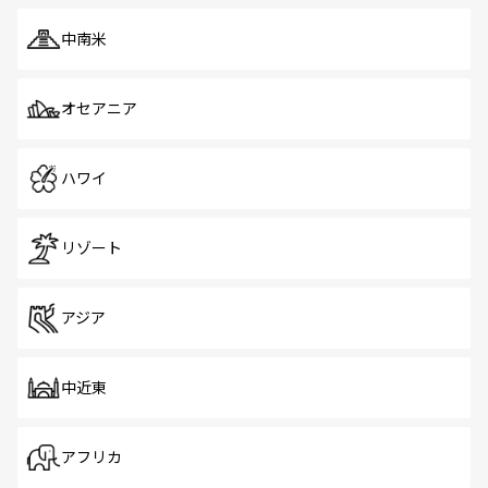
中南米
オセアニア
ハワイ
リゾート
アジア
中近東
アフリカ