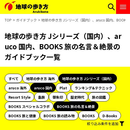
TOP
ガイドブック
地球の歩き方 Jシリーズ（国内）、aruco 国内、BOO
地球の歩き方 Jシリーズ（国内）、ar
uco 国内、BOOKS 旅の名言＆絶景の
ガイドブック一覧
すべて
地球の歩き方 海外
地球の歩き方 Jシリーズ（国内）
aruco 海外
aruco 国内
Plat
ランキング&テクニック
Resort Style
島旅
御朱印
歴史時代
旅の図鑑
BOOKS スペシャルコラボ
BOOKS 旅の名言＆絶景
BOOKS 旅と健康
BOOKS 旅の読み物
BOOKS
D-Books
絞り込み条件を追加