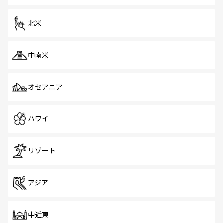
を体感しよう。 なお、新着のシンガポール情報は
コンテン
ツ一覧
を参照してほしい。
北米
中南米
オセアニア
ハワイ
リゾート
アジア
中近東