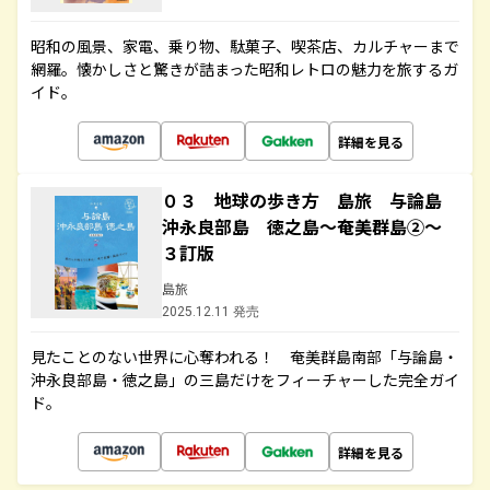
昭和の風景、家電、乗り物、駄菓子、喫茶店、カルチャーまで
網羅。懐かしさと驚きが詰まった昭和レトロの魅力を旅するガ
イド。
詳細を見る
０３ 地球の歩き方 島旅 与論島
沖永良部島 徳之島～奄美群島②～
３訂版
島旅
2025.12.11 発売
見たことのない世界に心奪われる！ 奄美群島南部「与論島・
沖永良部島・徳之島」の三島だけをフィーチャーした完全ガイ
ド。
詳細を見る