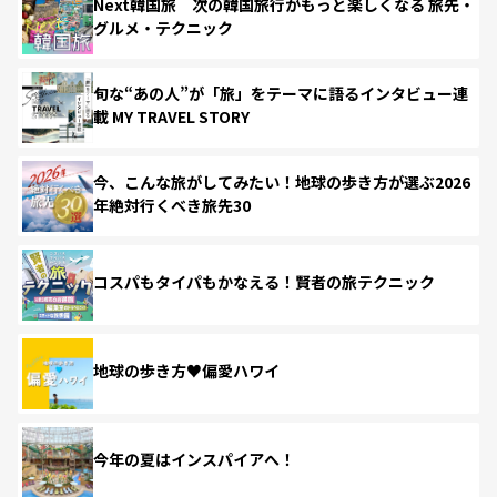
Next韓国旅 次の韓国旅行がもっと楽しくなる 旅先・
グルメ・テクニック
旬な“あの人”が「旅」をテーマに語るインタビュー連
載 MY TRAVEL STORY
今、こんな旅がしてみたい！地球の歩き方が選ぶ2026
年絶対行くべき旅先30
コスパもタイパもかなえる！賢者の旅テクニック
地球の歩き方♥偏愛ハワイ
今年の夏はインスパイアへ！