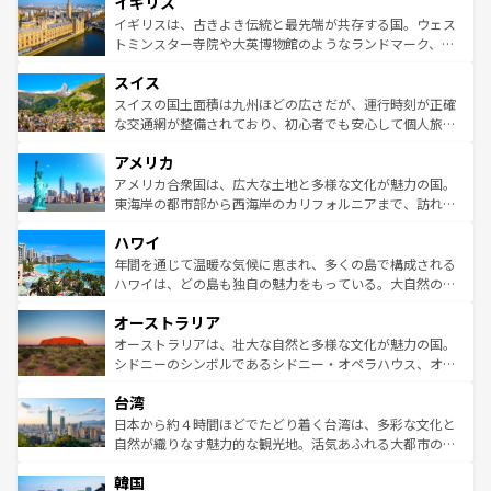
イギリス
いる。シャンパンの発祥地であるランス、プロヴァンスの
顔を持つこの国は、どこを歩いても飽きることがない。ベ
香り高いラベンダー畑など、多彩な楽しみ方が可能だ。さ
ルリンの文化的活気、バイエルン州のアルプスの絶景、そ
イギリスは、古きよき伝統と最先端が共存する国。ウェス
らに、パリ以外の地域にも魅力が溢れており、どの街角に
してライン川沿いのワイン畑といった風景は必見。ビール
トミンスター寺院や大英博物館のようなランドマーク、歴
も豊かな歴史と文化が息づいている。パリ以外の個性あふ
とソーセージを味わいながら地元の人と過ごす楽しい時間
史ある大学都市、美しい丘陵地帯や牧歌的な風景など、エ
れる地方に足を運ぶとそれぞれで全く異なる文化を体験で
スイス
は、お酒好きな人にはぜひ体験してほしい。 なお、新着の
リアごとに異なる魅力がある。また、優雅なアフタヌーン
きるだろう。 なお、新着のフランス情報は
コンテンツ一覧
ドイツ情報は
コンテンツ一覧
を参照してほしい。
ティー、ビール好きにはたまらない英国パブ、サッカー観
スイスの国土面積は九州ほどの広さだが、運行時刻が正確
を参照してほしい。
戦など、本場だからこそできる体験も豊富。イギリスを旅
な交通網が整備されており、初心者でも安心して個人旅行
して楽しみつくそう。 なお、新着のイギリス情報は
コンテ
を楽しめる。日本同様に時刻表どおりの旅が可能だ。中世
アメリカ
ンツ一覧
を参照してほしい。
の建物がそのまま残る町や、スイスならではのユニークな
博物館もあり、アルプス観光だけでなく町歩きも満喫する
アメリカ合衆国は、広大な土地と多様な文化が魅力の国。
ことができる。国民の所得が高いため物価も高いが、旅行
東海岸の都市部から西海岸のカリフォルニアまで、訪れる
者向けの交通パス提供のサービスもあり、うまく活用すれ
場所ごとに異なる風景と体験が待っている。ニューヨーク
ハワイ
ば市内交通費無料で観光を楽しむこともできる。 なお、新
のような巨大都市は、観光、ショッピング、エンターテイ
着のスイス情報は
コンテンツ一覧
を参照してほしい。
ンメントが詰まった刺激的なスポットだ。一方、アメリカ
年間を通じて温暖な気候に恵まれ、多くの島で構成される
西部には大自然が広がり、グランドキャニオンやイエロー
ハワイは、どの島も独自の魅力をもっている。大自然の神
ストーン国立公園といった絶景が堪能できる。さらに、南
秘を感じたいなら、火山が生み出した壮大な景観を誇るハ
オーストラリア
部のニューオーリンズでは、音楽と美食が融合した独特の
ワイ島は見逃せない。また、定番の観光地といえばオアフ
文化が魅力。旅行者はアメリカの各地域で異なる魅力を楽
島だが、静かな自然を求めるならマウイ島やカウアイ島が
オーストラリアは、壮大な自然と多様な文化が魅力の国。
しみながら、その多様性と豊かな歴史を感じることができ
おすすめ。エメラルドグリーンに輝く海をはじめ、豊かな
シドニーのシンボルであるシドニー・オペラハウス、オー
るだろう。車でのロードトリップや列車の旅も、アメリカ
文化や歴史が息づいている。「アロハスピリット」と呼ば
ストラリア東海岸北部に広がる大サンゴ礁地帯グレートバ
ならではの贅沢な旅のスタイルだ。 なお、新着のアメリカ
台湾
れるおもてなしの心で訪れる人々を迎えてくれるハワイの
リアリーフや大陸中央部にそびえるウルル（エアーズロッ
情報は
コンテンツ一覧
を参照してほしい。
人々、おいしいローカルフードやハワイアンミュージッ
ク）、タスマニアの美しい原生林やケアンズの熱帯雨林な
日本から約４時間ほどでたどり着く台湾は、多彩な文化と
ク、伝統的なフラダンスなど、すべてがハワイの魅力を彩
ど、見どころがたくさん。また、カフェやワイン、オージ
自然が織りなす魅力的な観光地。活気あふれる大都市の台
っている。訪れるたびに新しい発見と感動が待っているハ
ービーフなどの食文化も豊かで、美味しいものであふれて
北やノスタルジックな町並みが人気な九份（ジォウフェ
ワイを、存分に味わってほしい。 なお、新着のハワイ情報
韓国
いる。アクティビティも充実しており、サーフィンやダイ
ン）、静ひつな山岳地帯である台湾東部など、都市の喧騒