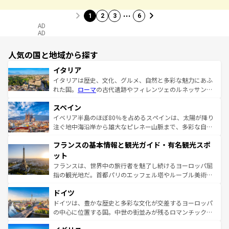
…
1
2
3
6
AD
AD
人気の国と地域から探す
イタリア
イタリアは歴史、文化、グルメ、自然と多彩な魅力にあふ
れた国。
ローマ
の古代遺跡やフィレンツェのルネッサンス
美術、ヴェネツィアの運河など、歴史あるスポットはもち
スペイン
ろん、トスカーナの美しい田園風景やアマルフィ海岸の絶
景など、自然景観も見逃せない。観光の合間には、本場の
イベリア半島のほぼ80％を占めるスペインは、太陽が降り
ピザやパスタなど、絶品のイタリア料理を堪能することも
注ぐ地中海沿岸から雄大なピレネー山脈まで、多彩な自然
できる。朝目覚めてから夜眠るまで、すべての瞬間を楽し
と文化が詰まったヨーロッパ屈指の旅行先だ。多様な地域
フランスの基本情報と観光ガイド・有名観光スポ
ませてくれるイタリアで、忘れられない旅をしてみよう！
文化が根付くこの国では、情熱的なフラメンコ、熱気あふ
なお、新着のイタリア情報は
コンテンツ一覧
を参照してほ
れる闘牛、そして美味しいタパスが生活の一部となってい
ット
しい。
る。首都マドリードの洗練された雰囲気や、バルセロナの
フランスは、世界中の旅行者を魅了し続けるヨーロッパ屈
アートに溢れた街角から、地方では古代ローマ遺跡や中世
指の観光地だ。首都パリのエッフェル塔やルーブル美術館
の城塞都市、穏やかなビーチリゾートまで多彩な表情を見
といった象徴的なスポットから、田舎町の古風な美しさま
せる。地方によって風土や気候が異なるスペインはその個
ドイツ
で、幅広い魅力が詰まっている。華麗な宮殿、歴史的な大
性で訪れる人を魅了する。 なお、新着のスペイン情報は
コ
聖堂、美しいビーチ、そして豊かな自然が、訪れる者を心
ドイツは、豊かな歴史と多彩な文化が交差するヨーロッパ
ンテンツ一覧
を参照してほしい。
から魅了する。また、フランスは美食の国としても知ら
の中心に位置する国。中世の街並みが残るロマンチック街
れ、フランス料理はユネスコ無形文化遺産にも登録されて
道から、未来を先取りするようなモダンな都市まで多様な