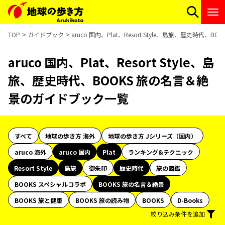
TOP
ガイドブック
aruco 国内、Plat、Resort Style、島旅、歴史時代
aruco 国内、Plat、Resort Style、島
旅、歴史時代、BOOKS 旅の名言＆絶
景のガイドブック一覧
すべて
地球の歩き方 海外
地球の歩き方 Jシリーズ（国内）
aruco 海外
aruco 国内
Plat
ランキング&テクニック
Resort Style
島旅
御朱印
歴史時代
旅の図鑑
BOOKS スペシャルコラボ
BOOKS 旅の名言＆絶景
BOOKS 旅と健康
BOOKS 旅の読み物
BOOKS
D-Books
絞り込み条件を追加