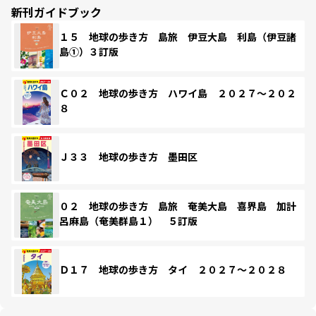
新刊ガイドブック
１５ 地球の歩き方 島旅 伊豆大島 利島（伊豆諸
島①）３訂版
Ｃ０２ 地球の歩き方 ハワイ島 ２０２７～２０２
８
Ｊ３３ 地球の歩き方 墨田区
０２ 地球の歩き方 島旅 奄美大島 喜界島 加計
呂麻島（奄美群島１） ５訂版
Ｄ１７ 地球の歩き方 タイ ２０２７～２０２８