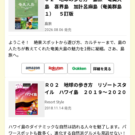
島 喜界島 加計呂麻島（奄美群島
１） ５訂版
島旅
2026.08.06 発売
ようこそ！ 絶景スポットから遊び方、カルチャーまで、島の
人たちが教えてくれた奄美大島の魅力を1冊に凝縮。さあ、島
旅へ。
詳細を見る
Ｒ０２ 地球の歩き方 リゾートスタ
イル ハワイ島 ２０１９～２０２０
Resort Style
2018.11.14 発売
ハワイ島のダイナミックな自然は訪れる人々を魅了します。パ
ワースポットも数多く、進化する自然派グルメも見逃せない！