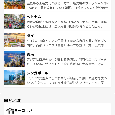
は
コンテンツ一覧
を参照してほしい。
ビング、ハイキングなど、アウトドア好きにはたまらな
と山間の静けさが共存しており、訪れる人に新しい発見と
歴史ある王朝文化が残る一方で、最先端のファッションやK
い。オーストラリアの多彩な魅力を存分に味わいつくそ
驚きをもたらしてくれる。また、奥深い台湾の食文化も魅
-POPで世界を席巻している韓国。首都ソウルの宮殿や伝統
う。 なお、新着のオーストラリア情報は
コンテンツ一覧
を
力で、夜市などの屋台グルメから高級料理、ヘルシーで美
家屋が並ぶエリアでは韓国の歴史と文化に浸ることがで
参照してほしい。
ベトナム
容にもいいと評判のスイーツなど、バラエティ豊かな料理
き、地方に足を延ばせば四季折々の自然美を楽しむことが
が味わえる。 なお、新着の台湾情報は
コンテンツ一覧
を参
できる。そして、キムチや焼肉、絶品のストリートフード
豊かな自然と多様な文化が魅力的なベトナム。南北に細長
照してほしい。
まで、さまざまな韓国料理が待っている。夜には、韓国な
く伸びる国土には、広大な田園風景や青々とした山々、世
らではのナイトライフも堪能できる。あたたかいホスピタ
界遺産に登録された壮大な自然景観が点在し、都市部では
タイ
リティに包まれながら、韓国の多彩な魅力を心ゆくまで味
急速な発展と共に伝統が息づく。ハノイの古い町並みやホ
わってみてほしい。 なお、新着の韓国情報は
コンテンツ一
ーチミン市のフランス統治時代の建物も、独特の雰囲気を
タイは、東南アジアに位置する豊かな自然と歴史が息づく
覧
を参照してほしい。
醸し出している。また、バラエティの豊かさとおいしさで
国だ。首都バンコクは高層ビルが立ち並ぶ一方、伝統的な
世界中の食通を魅了してやまないベトナム料理も魅力のひ
寺院や市場がいたるところに点在し、古きよき文化と現代
香港
とつ。フォーやバインミー、ベトナムコーヒーなどは、ぜ
の活気が交差している。北部ではチェンマイなどの山岳地
ひ現地で味わいたい。どの地域を訪れてもあたたかい人々
帯で自然と触れ合い、南部ではプーケットやクラビの美し
アジアと西洋の文化が交わる香港は、特有のエネルギーを
が旅行者を迎えてくれるので、きっと忘れられない旅にな
いビーチでリゾート気分を楽しむことができる。タイ料理
もっている。ヴィクトリア湾に広がる壮大な景色、近未来
るはずだ。 なお、新着のベトナム情報は
コンテンツ一覧
を
は世界的に有名で、屋台から高級レストランまで味覚を刺
的なアートスポット、そして歴史と現代が融合した町並
参照してほしい。
シンガポール
激する。気候は一年中温暖で、どの季節にも異なる楽しみ
み、どこを訪れても感動するはず。観光スポットが密集し
が待っている。親しみやすいタイの人々、仏教を中心とし
ており、効率よく見どころを回れるのも魅力。息をのむよ
アジアの交差点として多文化が融合した独自の魅力を放つ
た文化、そして多様な観光資源が、訪れる旅人を魅了し続
うな絶景から文化的な体験まで、香港を存分に楽しみ尽く
シンガポール。未来的な建築物が並ぶマリーナベイ、歴史
ける。 なお、新着のタイ情報は
コンテンツ一覧
を参照して
そう。 なお、新着の香港情報は
コンテンツ一覧
を参照して
と伝統を感じられるエスニックタウン、多数の緑豊かな公
ほしい。
ほしい。
園や自然保護区など、自然が調和した近代的な景観と文化
の多様性あふれるカラフルな町は、どこを歩いても新しい
国と地域
発見がある。さらに、治安のよさや充実した公共交通機関
も、旅行者にとっては魅力的なポイント。グルメも豊富
で、ホーカーズは地元の風情を楽しめる外せないスポット
ヨーロッパ
だ。訪れる人を飽きさせないシンガポールで、多様な魅力