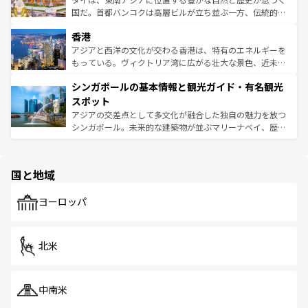
覧
を参照してほしい。
醸し出している。また、バラエティの豊かさとおいしさで
国だ。首都バンコクは高層ビルが立ち並ぶ一方、伝統的な
世界中の食通を魅了してやまないベトナム料理も魅力のひ
寺院や市場がいたるところに点在し、古きよき文化と現代
香港
とつ。フォーやバインミー、ベトナムコーヒーなどは、ぜ
の活気が交差している。北部ではチェンマイなどの山岳地
ひ現地で味わいたい。どの地域を訪れてもあたたかい人々
帯で自然と触れ合い、南部ではプーケットやクラビの美し
アジアと西洋の文化が交わる香港は、特有のエネルギーを
が旅行者を迎えてくれるので、きっと忘れられない旅にな
いビーチでリゾート気分を楽しむことができる。タイ料理
もっている。ヴィクトリア湾に広がる壮大な景色、近未来
るはずだ。 なお、新着のベトナム情報は
コンテンツ一覧
を
は世界的に有名で、屋台から高級レストランまで味覚を刺
的なアートスポット、そして歴史と現代が融合した町並
参照してほしい。
シンガポールの基本情報と観光ガイド・有名観光
激する。気候は一年中温暖で、どの季節にも異なる楽しみ
み、どこを訪れても感動するはず。観光スポットが密集し
が待っている。親しみやすいタイの人々、仏教を中心とし
ており、効率よく見どころを回れるのも魅力。息をのむよ
スポット
た文化、そして多様な観光資源が、訪れる旅人を魅了し続
うな絶景から文化的な体験まで、香港を存分に楽しみ尽く
アジアの交差点として多文化が融合した独自の魅力を放つ
ける。 なお、新着のタイ情報は
コンテンツ一覧
を参照して
そう。 なお、新着の香港情報は
コンテンツ一覧
を参照して
シンガポール。未来的な建築物が並ぶマリーナベイ、歴史
ほしい。
ほしい。
と伝統を感じられるエスニックタウン、多数の緑豊かな公
園や自然保護区など、自然が調和した近代的な景観と文化
の多様性あふれるカラフルな町は、どこを歩いても新しい
国と地域
発見がある。さらに、治安のよさや充実した公共交通機関
も、旅行者にとっては魅力的なポイント。グルメも豊富
で、ホーカーズは地元の風情を楽しめる外せないスポット
ヨーロッパ
だ。訪れる人を飽きさせないシンガポールで、多様な魅力
を体感しよう。 なお、新着のシンガポール情報は
コンテン
ツ一覧
を参照してほしい。
北米
中南米