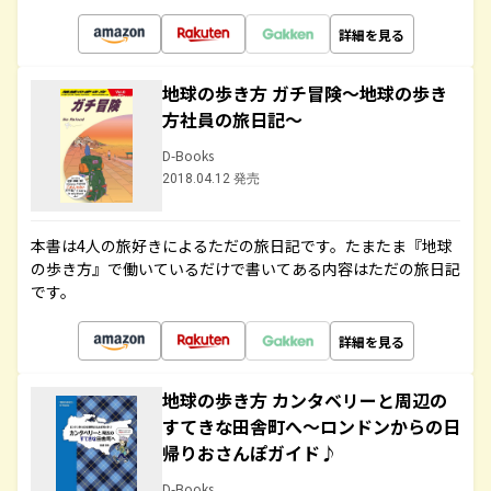
詳細を見る
地球の歩き方 ガチ冒険～地球の歩き
方社員の旅日記～
D-Books
2018.04.12 発売
本書は4人の旅好きによるただの旅日記です。たまたま『地球
の歩き方』で働いているだけで書いてある内容はただの旅日記
です。
詳細を見る
地球の歩き方 カンタベリーと周辺の
すてきな田舎町へ～ロンドンからの日
帰りおさんぽガイド♪
D-Books