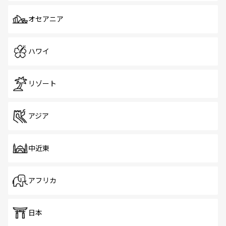
オセアニア
ハワイ
リゾート
アジア
中近東
アフリカ
日本