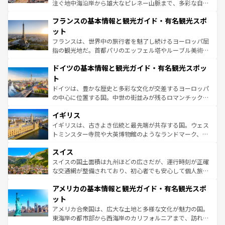
できる。朝目覚めてから夜眠るまで、すべての瞬間を楽し
注ぐ地中海沿岸から雄大なピレネー山脈まで、多彩な自然
ませてくれるイタリアで、忘れられない旅をしてみよう！
と文化が詰まったヨーロッパ屈指の旅行先だ。多様な地域
なお、新着のイタリア情報は
コンテンツ一覧
を参照してほ
フランスの基本情報と観光ガイド・有名観光スポ
文化が根付くこの国では、情熱的なフラメンコ、熱気あふ
しい。
れる闘牛、そして美味しいタパスが生活の一部となってい
ット
る。首都マドリードの洗練された雰囲気や、バルセロナの
フランスは、世界中の旅行者を魅了し続けるヨーロッパ屈
アートに溢れた街角から、地方では古代ローマ遺跡や中世
指の観光地だ。首都パリのエッフェル塔やルーブル美術館
の城塞都市、穏やかなビーチリゾートまで多彩な表情を見
といった象徴的なスポットから、田舎町の古風な美しさま
せる。地方によって風土や気候が異なるスペインはその個
ドイツの基本情報と観光ガイド・有名観光スポッ
で、幅広い魅力が詰まっている。華麗な宮殿、歴史的な大
性で訪れる人を魅了する。 なお、新着のスペイン情報は
コ
聖堂、美しいビーチ、そして豊かな自然が、訪れる者を心
ト
ンテンツ一覧
を参照してほしい。
から魅了する。また、フランスは美食の国としても知ら
ドイツは、豊かな歴史と多彩な文化が交差するヨーロッパ
れ、フランス料理はユネスコ無形文化遺産にも登録されて
の中心に位置する国。中世の街並みが残るロマンチック街
いる。シャンパンの発祥地であるランス、プロヴァンスの
道から、未来を先取りするようなモダンな都市まで多様な
香り高いラベンダー畑など、多彩な楽しみ方が可能だ。さ
イギリス
顔を持つこの国は、どこを歩いても飽きることがない。ベ
らに、パリ以外の地域にも魅力が溢れており、どの街角に
ルリンの文化的活気、バイエルン州のアルプスの絶景、そ
イギリスは、古きよき伝統と最先端が共存する国。ウェス
も豊かな歴史と文化が息づいている。パリ以外の個性あふ
してライン川沿いのワイン畑といった風景は必見。ビール
トミンスター寺院や大英博物館のようなランドマーク、歴
れる地方に足を運ぶとそれぞれで全く異なる文化を体験で
とソーセージを味わいながら地元の人と過ごす楽しい時間
史ある大学都市、美しい丘陵地帯や牧歌的な風景など、エ
きるだろう。 なお、新着のフランス情報は
コンテンツ一覧
スイス
は、お酒好きな人にはぜひ体験してほしい。 なお、新着の
リアごとに異なる魅力がある。また、優雅なアフタヌーン
を参照してほしい。
ドイツ情報は
コンテンツ一覧
を参照してほしい。
ティー、ビール好きにはたまらない英国パブ、サッカー観
スイスの国土面積は九州ほどの広さだが、運行時刻が正確
戦など、本場だからこそできる体験も豊富。イギリスを旅
な交通網が整備されており、初心者でも安心して個人旅行
して楽しみつくそう。 なお、新着のイギリス情報は
コンテ
を楽しめる。日本同様に時刻表どおりの旅が可能だ。中世
アメリカの基本情報と観光ガイド・有名観光スポ
ンツ一覧
を参照してほしい。
の建物がそのまま残る町や、スイスならではのユニークな
博物館もあり、アルプス観光だけでなく町歩きも満喫する
ット
ことができる。国民の所得が高いため物価も高いが、旅行
アメリカ合衆国は、広大な土地と多様な文化が魅力の国。
者向けの交通パス提供のサービスもあり、うまく活用すれ
東海岸の都市部から西海岸のカリフォルニアまで、訪れる
ば市内交通費無料で観光を楽しむこともできる。 なお、新