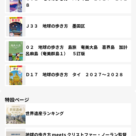
８
Ｊ３３ 地球の歩き方 墨田区
０２ 地球の歩き方 島旅 奄美大島 喜界島 加計
呂麻島（奄美群島１） ５訂版
Ｄ１７ 地球の歩き方 タイ ２０２７～２０２８
特設ページ
世界遺産ランキング
地球の歩き方 meets クリストファー・ノーラン監督