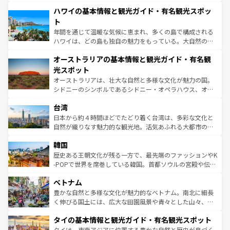
場所ごとに異なる風景と体験が待っている。ニューヨーク
着のスイス情報は
コンテンツ一覧
を参照してほしい。
ハワイの基本情報と観光ガイド・有名観光スポッ
のような巨大都市は、観光、ショッピング、エンターテイ
ンメントが詰まった刺激的なスポットだ。一方、アメリカ
ト
西部には大自然が広がり、グランドキャニオンやイエロー
年間を通じて温暖な気候に恵まれ、多くの島で構成される
ストーン国立公園といった絶景が堪能できる。さらに、南
ハワイは、どの島も独自の魅力をもっている。大自然の神
部のニューオーリンズでは、音楽と美食が融合した独特の
秘を感じたいなら、火山が生み出した壮大な景観を誇るハ
文化が魅力。旅行者はアメリカの各地域で異なる魅力を楽
オーストラリアの基本情報と観光ガイド・有名観
ワイ島は見逃せない。また、定番の観光地といえばオアフ
しみながら、その多様性と豊かな歴史を感じることができ
島だが、静かな自然を求めるならマウイ島やカウアイ島が
光スポット
るだろう。車でのロードトリップや列車の旅も、アメリカ
おすすめ。エメラルドグリーンに輝く海をはじめ、豊かな
オーストラリアは、壮大な自然と多様な文化が魅力の国。
ならではの贅沢な旅のスタイルだ。 なお、新着のアメリカ
文化や歴史が息づいている。「アロハスピリット」と呼ば
シドニーのシンボルであるシドニー・オペラハウス、オー
情報は
コンテンツ一覧
を参照してほしい。
れるおもてなしの心で訪れる人々を迎えてくれるハワイの
ストラリア東海岸北部に広がる大サンゴ礁地帯グレートバ
人々、おいしいローカルフードやハワイアンミュージッ
台湾
リアリーフや大陸中央部にそびえるウルル（エアーズロッ
ク、伝統的なフラダンスなど、すべてがハワイの魅力を彩
ク）、タスマニアの美しい原生林やケアンズの熱帯雨林な
日本から約４時間ほどでたどり着く台湾は、多彩な文化と
っている。訪れるたびに新しい発見と感動が待っているハ
ど、見どころがたくさん。また、カフェやワイン、オージ
自然が織りなす魅力的な観光地。活気あふれる大都市の台
ワイを、存分に味わってほしい。 なお、新着のハワイ情報
ービーフなどの食文化も豊かで、美味しいものであふれて
北やノスタルジックな町並みが人気な九份（ジォウフェ
は
コンテンツ一覧
を参照してほしい。
韓国
いる。アクティビティも充実しており、サーフィンやダイ
ン）、静ひつな山岳地帯である台湾東部など、都市の喧騒
ビング、ハイキングなど、アウトドア好きにはたまらな
と山間の静けさが共存しており、訪れる人に新しい発見と
歴史ある王朝文化が残る一方で、最先端のファッションやK
い。オーストラリアの多彩な魅力を存分に味わいつくそ
驚きをもたらしてくれる。また、奥深い台湾の食文化も魅
-POPで世界を席巻している韓国。首都ソウルの宮殿や伝統
う。 なお、新着のオーストラリア情報は
コンテンツ一覧
を
力で、夜市などの屋台グルメから高級料理、ヘルシーで美
家屋が並ぶエリアでは韓国の歴史と文化に浸ることがで
参照してほしい。
ベトナム
容にもいいと評判のスイーツなど、バラエティ豊かな料理
き、地方に足を延ばせば四季折々の自然美を楽しむことが
が味わえる。 なお、新着の台湾情報は
コンテンツ一覧
を参
できる。そして、キムチや焼肉、絶品のストリートフード
豊かな自然と多様な文化が魅力的なベトナム。南北に細長
照してほしい。
まで、さまざまな韓国料理が待っている。夜には、韓国な
く伸びる国土には、広大な田園風景や青々とした山々、世
らではのナイトライフも堪能できる。あたたかいホスピタ
界遺産に登録された壮大な自然景観が点在し、都市部では
タイの基本情報と観光ガイド・有名観光スポット
リティに包まれながら、韓国の多彩な魅力を心ゆくまで味
急速な発展と共に伝統が息づく。ハノイの古い町並みやホ
わってみてほしい。 なお、新着の韓国情報は
コンテンツ一
ーチミン市のフランス統治時代の建物も、独特の雰囲気を
タイは、東南アジアに位置する豊かな自然と歴史が息づく