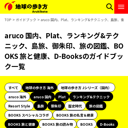
TOP
ガイドブック
aruco 国内、Plat、ランキング&テクニック、島旅、御
aruco 国内、Plat、ランキング&テク
ニック、島旅、御朱印、旅の図鑑、BO
OKS 旅と健康、D-Booksのガイドブッ
ク一覧
すべて
地球の歩き方 海外
地球の歩き方 Jシリーズ（国内）
aruco 海外
aruco 国内
Plat
ランキング&テクニック
Resort Style
島旅
御朱印
歴史時代
旅の図鑑
BOOKS スペシャルコラボ
BOOKS 旅の名言＆絶景
BOOKS 旅と健康
BOOKS 旅の読み物
BOOKS
D-Books