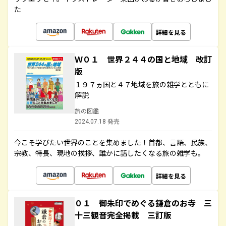
た
詳細を見る
Ｗ０１ 世界２４４の国と地域 改訂
版
１９７ヵ国と４７地域を旅の雑学とともに
解説
旅の図鑑
2024.07.18 発売
今こそ学びたい世界のことを集めました！首都、言語、民族、
宗教、特長、現地の挨拶、誰かに話したくなる旅の雑学も。
詳細を見る
０１ 御朱印でめぐる鎌倉のお寺 三
十三観音完全掲載 三訂版