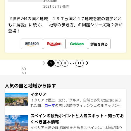
旅の図鑑
2021.03.18 発売
『世界244の国と地域 １９７ヵ国と４７地域を旅の雑学とと
もに解説』に続く、「地球の歩き方」の図鑑シリーズ第２弾が
登場！
詳細を見る
…
1
2
3
11
AD
AD
人気の国と地域から探す
イタリア
イタリアは歴史、文化、グルメ、自然と多彩な魅力にあふ
れた国。
ローマ
の古代遺跡やフィレンツェのルネッサンス
美術、ヴェネツィアの運河など、歴史あるスポットはもち
スペインの観光ポイントと人気スポット・知ってお
ろん、トスカーナの美しい田園風景やアマルフィ海岸の絶
景など、自然景観も見逃せない。観光の合間には、本場の
くべき基本情報
ピザやパスタなど、絶品のイタリア料理を堪能することも
イベリア半島のほぼ80％を占めるスペインは、太陽が降り