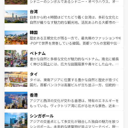
しみながら、その多様性と豊かな歴史を感じることができ
おすすめ。エメラルドグリーンに輝く海をはじめ、豊かな
シドニーのシンボルであるシドニー・オペラハウス、オー
るだろう。車でのロードトリップや列車の旅も、アメリカ
文化や歴史が息づいている。「アロハスピリット」と呼ば
ストラリア東海岸北部に広がる大サンゴ礁地帯グレートバ
ならではの贅沢な旅のスタイルだ。 なお、新着のアメリカ
台湾
れるおもてなしの心で訪れる人々を迎えてくれるハワイの
リアリーフや大陸中央部にそびえるウルル（エアーズロッ
情報は
コンテンツ一覧
を参照してほしい。
人々、おいしいローカルフードやハワイアンミュージッ
ク）、タスマニアの美しい原生林やケアンズの熱帯雨林な
日本から約４時間ほどでたどり着く台湾は、多彩な文化と
ク、伝統的なフラダンスなど、すべてがハワイの魅力を彩
ど、見どころがたくさん。また、カフェやワイン、オージ
自然が織りなす魅力的な観光地。活気あふれる大都市の台
っている。訪れるたびに新しい発見と感動が待っているハ
ービーフなどの食文化も豊かで、美味しいものであふれて
北やノスタルジックな町並みが人気な九份（ジォウフェ
ワイを、存分に味わってほしい。 なお、新着のハワイ情報
韓国
いる。アクティビティも充実しており、サーフィンやダイ
ン）、静ひつな山岳地帯である台湾東部など、都市の喧騒
は
コンテンツ一覧
を参照してほしい。
ビング、ハイキングなど、アウトドア好きにはたまらな
と山間の静けさが共存しており、訪れる人に新しい発見と
歴史ある王朝文化が残る一方で、最先端のファッションやK
い。オーストラリアの多彩な魅力を存分に味わいつくそ
驚きをもたらしてくれる。また、奥深い台湾の食文化も魅
-POPで世界を席巻している韓国。首都ソウルの宮殿や伝統
う。 なお、新着のオーストラリア情報は
コンテンツ一覧
を
力で、夜市などの屋台グルメから高級料理、ヘルシーで美
家屋が並ぶエリアでは韓国の歴史と文化に浸ることがで
参照してほしい。
ベトナム
容にもいいと評判のスイーツなど、バラエティ豊かな料理
き、地方に足を延ばせば四季折々の自然美を楽しむことが
が味わえる。 なお、新着の台湾情報は
コンテンツ一覧
を参
できる。そして、キムチや焼肉、絶品のストリートフード
豊かな自然と多様な文化が魅力的なベトナム。南北に細長
照してほしい。
まで、さまざまな韓国料理が待っている。夜には、韓国な
く伸びる国土には、広大な田園風景や青々とした山々、世
らではのナイトライフも堪能できる。あたたかいホスピタ
界遺産に登録された壮大な自然景観が点在し、都市部では
タイ
リティに包まれながら、韓国の多彩な魅力を心ゆくまで味
急速な発展と共に伝統が息づく。ハノイの古い町並みやホ
わってみてほしい。 なお、新着の韓国情報は
コンテンツ一
ーチミン市のフランス統治時代の建物も、独特の雰囲気を
タイは、東南アジアに位置する豊かな自然と歴史が息づく
覧
を参照してほしい。
醸し出している。また、バラエティの豊かさとおいしさで
国だ。首都バンコクは高層ビルが立ち並ぶ一方、伝統的な
世界中の食通を魅了してやまないベトナム料理も魅力のひ
寺院や市場がいたるところに点在し、古きよき文化と現代
香港
とつ。フォーやバインミー、ベトナムコーヒーなどは、ぜ
の活気が交差している。北部ではチェンマイなどの山岳地
ひ現地で味わいたい。どの地域を訪れてもあたたかい人々
帯で自然と触れ合い、南部ではプーケットやクラビの美し
アジアと西洋の文化が交わる香港は、特有のエネルギーを
が旅行者を迎えてくれるので、きっと忘れられない旅にな
いビーチでリゾート気分を楽しむことができる。タイ料理
もっている。ヴィクトリア湾に広がる壮大な景色、近未来
るはずだ。 なお、新着のベトナム情報は
コンテンツ一覧
を
は世界的に有名で、屋台から高級レストランまで味覚を刺
的なアートスポット、そして歴史と現代が融合した町並
参照してほしい。
シンガポール
激する。気候は一年中温暖で、どの季節にも異なる楽しみ
み、どこを訪れても感動するはず。観光スポットが密集し
が待っている。親しみやすいタイの人々、仏教を中心とし
ており、効率よく見どころを回れるのも魅力。息をのむよ
アジアの交差点として多文化が融合した独自の魅力を放つ
た文化、そして多様な観光資源が、訪れる旅人を魅了し続
うな絶景から文化的な体験まで、香港を存分に楽しみ尽く
シンガポール。未来的な建築物が並ぶマリーナベイ、歴史