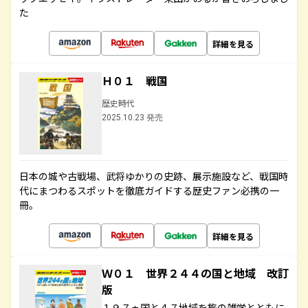
た
詳細を見る
Ｈ０１ 戦国
歴史時代
2025.10.23 発売
日本の城や古戦場、武将ゆかりの史跡、展示施設など、戦国時
代にまつわるスポットを徹底ガイドする歴史ファン必携の一
冊。
詳細を見る
Ｗ０１ 世界２４４の国と地域 改訂
版
１９７ヵ国と４７地域を旅の雑学とともに