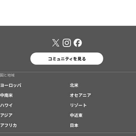
コミュニティを見る
国と地域
ヨーロッパ
北米
中南米
オセアニア
ハワイ
リゾート
アジア
中近東
アフリカ
日本