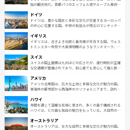
アートに溢れた街角から、地方では古代ローマ遺跡や中世
指の観光地だ。首都パリのエッフェル塔やルーブル美術館
の城塞都市、穏やかなビーチリゾートまで多彩な表情を見
といった象徴的なスポットから、田舎町の古風な美しさま
せる。地方によって風土や気候が異なるスペインはその個
ドイツ
で、幅広い魅力が詰まっている。華麗な宮殿、歴史的な大
性で訪れる人を魅了する。 なお、新着のスペイン情報は
コ
聖堂、美しいビーチ、そして豊かな自然が、訪れる者を心
ドイツは、豊かな歴史と多彩な文化が交差するヨーロッパ
ンテンツ一覧
を参照してほしい。
から魅了する。また、フランスは美食の国としても知ら
の中心に位置する国。中世の街並みが残るロマンチック街
れ、フランス料理はユネスコ無形文化遺産にも登録されて
道から、未来を先取りするようなモダンな都市まで多様な
イギリス
いる。シャンパンの発祥地であるランス、プロヴァンスの
顔を持つこの国は、どこを歩いても飽きることがない。ベ
香り高いラベンダー畑など、多彩な楽しみ方が可能だ。さ
ルリンの文化的活気、バイエルン州のアルプスの絶景、そ
イギリスは、古きよき伝統と最先端が共存する国。ウェス
らに、パリ以外の地域にも魅力が溢れており、どの街角に
してライン川沿いのワイン畑といった風景は必見。ビール
トミンスター寺院や大英博物館のようなランドマーク、歴
も豊かな歴史と文化が息づいている。パリ以外の個性あふ
とソーセージを味わいながら地元の人と過ごす楽しい時間
史ある大学都市、美しい丘陵地帯や牧歌的な風景など、エ
れる地方に足を運ぶとそれぞれで全く異なる文化を体験で
スイス
は、お酒好きな人にはぜひ体験してほしい。 なお、新着の
リアごとに異なる魅力がある。また、優雅なアフタヌーン
きるだろう。 なお、新着のフランス情報は
コンテンツ一覧
ドイツ情報は
コンテンツ一覧
を参照してほしい。
ティー、ビール好きにはたまらない英国パブ、サッカー観
スイスの国土面積は九州ほどの広さだが、運行時刻が正確
を参照してほしい。
戦など、本場だからこそできる体験も豊富。イギリスを旅
な交通網が整備されており、初心者でも安心して個人旅行
して楽しみつくそう。 なお、新着のイギリス情報は
コンテ
を楽しめる。日本同様に時刻表どおりの旅が可能だ。中世
アメリカ
ンツ一覧
を参照してほしい。
の建物がそのまま残る町や、スイスならではのユニークな
博物館もあり、アルプス観光だけでなく町歩きも満喫する
アメリカ合衆国は、広大な土地と多様な文化が魅力の国。
ことができる。国民の所得が高いため物価も高いが、旅行
東海岸の都市部から西海岸のカリフォルニアまで、訪れる
者向けの交通パス提供のサービスもあり、うまく活用すれ
場所ごとに異なる風景と体験が待っている。ニューヨーク
ハワイ
ば市内交通費無料で観光を楽しむこともできる。 なお、新
のような巨大都市は、観光、ショッピング、エンターテイ
着のスイス情報は
コンテンツ一覧
を参照してほしい。
ンメントが詰まった刺激的なスポットだ。一方、アメリカ
年間を通じて温暖な気候に恵まれ、多くの島で構成される
西部には大自然が広がり、グランドキャニオンやイエロー
ハワイは、どの島も独自の魅力をもっている。大自然の神
ストーン国立公園といった絶景が堪能できる。さらに、南
秘を感じたいなら、火山が生み出した壮大な景観を誇るハ
オーストラリア
部のニューオーリンズでは、音楽と美食が融合した独特の
ワイ島は見逃せない。また、定番の観光地といえばオアフ
文化が魅力。旅行者はアメリカの各地域で異なる魅力を楽
島だが、静かな自然を求めるならマウイ島やカウアイ島が
オーストラリアは、壮大な自然と多様な文化が魅力の国。