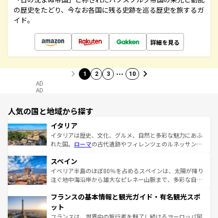
の歴史をたどり、今なお各国に残る史跡を巡る歴史を旅するガ
イド。
詳細を見る
…
1
2
3
10
AD
AD
人気の国と地域から探す
イタリア
イタリアは歴史、文化、グルメ、自然と多彩な魅力にあふ
れた国。
ローマ
の古代遺跡やフィレンツェのルネッサンス
美術、ヴェネツィアの運河など、歴史あるスポットはもち
スペイン
ろん、トスカーナの美しい田園風景やアマルフィ海岸の絶
景など、自然景観も見逃せない。観光の合間には、本場の
イベリア半島のほぼ80％を占めるスペインは、太陽が降り
ピザやパスタなど、絶品のイタリア料理を堪能することも
注ぐ地中海沿岸から雄大なピレネー山脈まで、多彩な自然
できる。朝目覚めてから夜眠るまで、すべての瞬間を楽し
と文化が詰まったヨーロッパ屈指の旅行先だ。多様な地域
フランスの基本情報と観光ガイド・有名観光スポ
ませてくれるイタリアで、忘れられない旅をしてみよう！
文化が根付くこの国では、情熱的なフラメンコ、熱気あふ
なお、新着のイタリア情報は
コンテンツ一覧
を参照してほ
れる闘牛、そして美味しいタパスが生活の一部となってい
ット
しい。
る。首都マドリードの洗練された雰囲気や、バルセロナの
フランスは、世界中の旅行者を魅了し続けるヨーロッパ屈