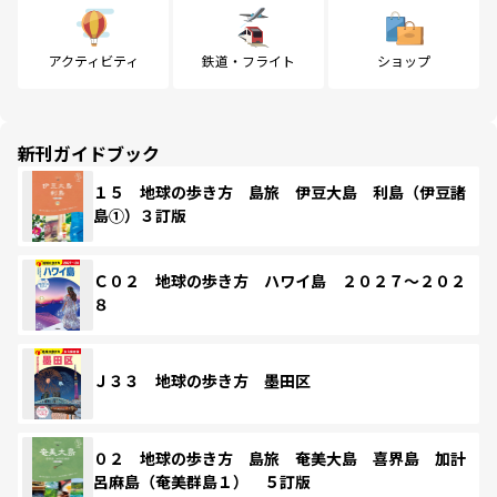
アクティビティ
鉄道・フライト
ショップ
新刊ガイドブック
１５ 地球の歩き方 島旅 伊豆大島 利島（伊豆諸
島①）３訂版
Ｃ０２ 地球の歩き方 ハワイ島 ２０２７～２０２
８
Ｊ３３ 地球の歩き方 墨田区
０２ 地球の歩き方 島旅 奄美大島 喜界島 加計
呂麻島（奄美群島１） ５訂版