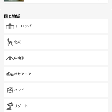
ける。 なお、新着のタイ情報は
コンテンツ一覧
を参照して
そう。 なお、新着の香港情報は
コンテンツ一覧
を参照して
と伝統を感じられるエスニックタウン、多数の緑豊かな公
ほしい。
ほしい。
園や自然保護区など、自然が調和した近代的な景観と文化
の多様性あふれるカラフルな町は、どこを歩いても新しい
国と地域
発見がある。さらに、治安のよさや充実した公共交通機関
も、旅行者にとっては魅力的なポイント。グルメも豊富
で、ホーカーズは地元の風情を楽しめる外せないスポット
ヨーロッパ
だ。訪れる人を飽きさせないシンガポールで、多様な魅力
を体感しよう。 なお、新着のシンガポール情報は
コンテン
ツ一覧
を参照してほしい。
北米
中南米
オセアニア
ハワイ
リゾート