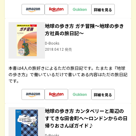
詳細を見る
地球の歩き方 ガチ冒険～地球の歩き
方社員の旅日記～
D-Books
2018.04.12 発売
本書は4人の旅好きによるただの旅日記です。たまたま『地球
の歩き方』で働いているだけで書いてある内容はただの旅日記
です。
詳細を見る
地球の歩き方 カンタベリーと周辺の
すてきな田舎町へ～ロンドンからの日
帰りおさんぽガイド♪
D-Books