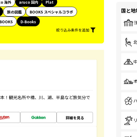
co 海外
aruco 国内
Plat
国と地
旅の図鑑
BOOKS スペシャルコラボ
BOOKS
D-Books
絞り込み条件を追加
図本！観光名所や橋、川、湖、半島など旅気分で
詳細を見る