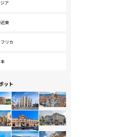
アジア
中近東
アフリカ
日本
ポット