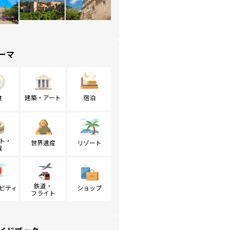
ーマ
食
建築・アート
宿泊
ト・
世界遺産
リゾート
戦
鉄道・
ビティ
ショップ
フライト