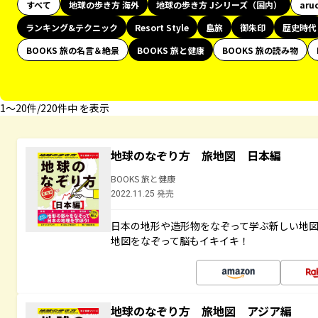
すべて
地球の歩き方 海外
地球の歩き方 Jシリーズ（国内）
aru
ランキング&テクニック
Resort Style
島旅
御朱印
歴史時代
BOOKS 旅の名言＆絶景
BOOKS 旅と健康
BOOKS 旅の読み物
1〜20件/220件中 を表示
地球のなぞり方 旅地図 日本編
BOOKS 旅と健康
2022.11.25 発売
日本の地形や造形物をなぞって学ぶ新しい地
地図をなぞって脳もイキイキ！
地球のなぞり方 旅地図 アジア編