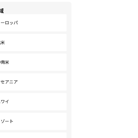
域
ヨーロッパ
北米
中南米
オセアニア
ハワイ
リゾート