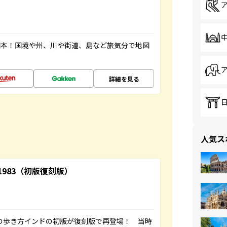
図本！国境や州、川や街道、島など旅気分で地図
詳細を見る
人気ス
-1983（初版復刻版）
球の歩き方インドの初版が復刻版で再登場！ 当時