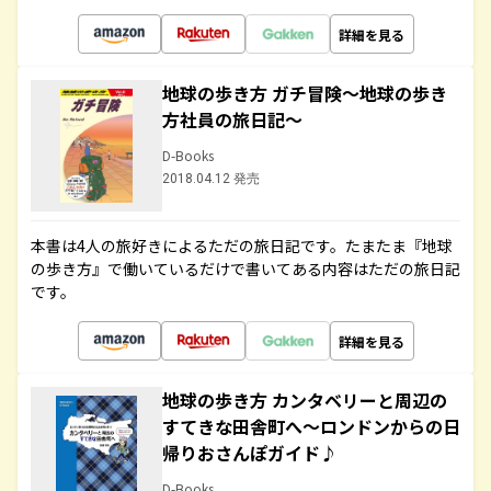
詳細を見る
地球の歩き方 ガチ冒険～地球の歩き
方社員の旅日記～
D-Books
2018.04.12 発売
本書は4人の旅好きによるただの旅日記です。たまたま『地球
の歩き方』で働いているだけで書いてある内容はただの旅日記
です。
詳細を見る
地球の歩き方 カンタベリーと周辺の
すてきな田舎町へ～ロンドンからの日
帰りおさんぽガイド♪
D-Books