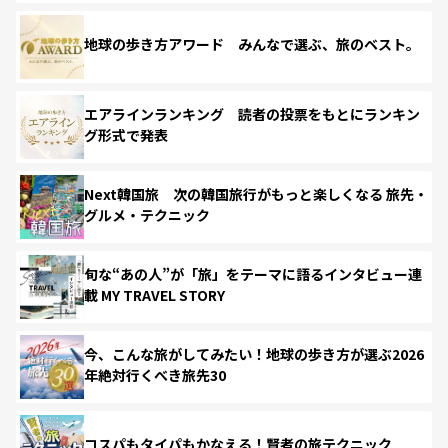
地球の歩き方アワード みんなで選ぶ、旅のベスト。
エアラインランキング 読者の投票をもとにランキン
グ形式で発表
Next韓国旅 次の韓国旅行がもっと楽しくなる 旅先・
グルメ・テクニック
旬な“あの人”が「旅」をテーマに語るインタビュー連
載 MY TRAVEL STORY
今、こんな旅がしてみたい！地球の歩き方が選ぶ2026
年絶対行くべき旅先30
コスパもタイパもかなえる！賢者の旅テクニック