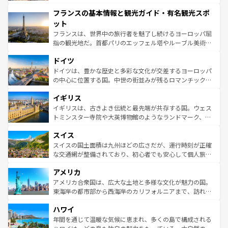
できる。朝目覚めてから夜眠るまで、すべての瞬間を楽し
と文化が詰まったヨーロッパ屈指の旅行先だ。多様な地域
フランスの基本情報と観光ガイド・有名観光スポ
ませてくれるイタリアで、忘れられない旅をしてみよう！
文化が根付くこの国では、情熱的なフラメンコ、熱気あふ
なお、新着のイタリア情報は
コンテンツ一覧
を参照してほ
れる闘牛、そして美味しいタパスが生活の一部となってい
ット
しい。
る。首都マドリードの洗練された雰囲気や、バルセロナの
フランスは、世界中の旅行者を魅了し続けるヨーロッパ屈
アートに溢れた街角から、地方では古代ローマ遺跡や中世
指の観光地だ。首都パリのエッフェル塔やルーブル美術館
の城塞都市、穏やかなビーチリゾートまで多彩な表情を見
といった象徴的なスポットから、田舎町の古風な美しさま
せる。地方によって風土や気候が異なるスペインはその個
ドイツ
で、幅広い魅力が詰まっている。華麗な宮殿、歴史的な大
性で訪れる人を魅了する。 なお、新着のスペイン情報は
コ
聖堂、美しいビーチ、そして豊かな自然が、訪れる者を心
ドイツは、豊かな歴史と多彩な文化が交差するヨーロッパ
ンテンツ一覧
を参照してほしい。
から魅了する。また、フランスは美食の国としても知ら
の中心に位置する国。中世の街並みが残るロマンチック街
れ、フランス料理はユネスコ無形文化遺産にも登録されて
道から、未来を先取りするようなモダンな都市まで多様な
イギリス
いる。シャンパンの発祥地であるランス、プロヴァンスの
顔を持つこの国は、どこを歩いても飽きることがない。ベ
香り高いラベンダー畑など、多彩な楽しみ方が可能だ。さ
ルリンの文化的活気、バイエルン州のアルプスの絶景、そ
イギリスは、古きよき伝統と最先端が共存する国。ウェス
らに、パリ以外の地域にも魅力が溢れており、どの街角に
してライン川沿いのワイン畑といった風景は必見。ビール
トミンスター寺院や大英博物館のようなランドマーク、歴
も豊かな歴史と文化が息づいている。パリ以外の個性あふ
とソーセージを味わいながら地元の人と過ごす楽しい時間
史ある大学都市、美しい丘陵地帯や牧歌的な風景など、エ
れる地方に足を運ぶとそれぞれで全く異なる文化を体験で
スイス
は、お酒好きな人にはぜひ体験してほしい。 なお、新着の
リアごとに異なる魅力がある。また、優雅なアフタヌーン
きるだろう。 なお、新着のフランス情報は
コンテンツ一覧
ドイツ情報は
コンテンツ一覧
を参照してほしい。
ティー、ビール好きにはたまらない英国パブ、サッカー観
スイスの国土面積は九州ほどの広さだが、運行時刻が正確
を参照してほしい。
戦など、本場だからこそできる体験も豊富。イギリスを旅
な交通網が整備されており、初心者でも安心して個人旅行
して楽しみつくそう。 なお、新着のイギリス情報は
コンテ
を楽しめる。日本同様に時刻表どおりの旅が可能だ。中世
アメリカ
ンツ一覧
を参照してほしい。
の建物がそのまま残る町や、スイスならではのユニークな
博物館もあり、アルプス観光だけでなく町歩きも満喫する
アメリカ合衆国は、広大な土地と多様な文化が魅力の国。
ことができる。国民の所得が高いため物価も高いが、旅行
東海岸の都市部から西海岸のカリフォルニアまで、訪れる
者向けの交通パス提供のサービスもあり、うまく活用すれ
場所ごとに異なる風景と体験が待っている。ニューヨーク
ハワイ
ば市内交通費無料で観光を楽しむこともできる。 なお、新
のような巨大都市は、観光、ショッピング、エンターテイ
着のスイス情報は
コンテンツ一覧
を参照してほしい。
ンメントが詰まった刺激的なスポットだ。一方、アメリカ
年間を通じて温暖な気候に恵まれ、多くの島で構成される
西部には大自然が広がり、グランドキャニオンやイエロー