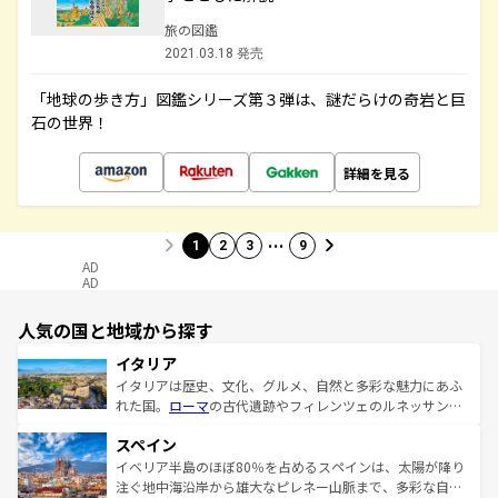
旅の図鑑
2021.03.18 発売
「地球の歩き方」図鑑シリーズ第３弾は、謎だらけの奇岩と巨
石の世界！
詳細を見る
…
1
2
3
9
AD
AD
人気の国と地域から探す
イタリア
イタリアは歴史、文化、グルメ、自然と多彩な魅力にあふ
れた国。
ローマ
の古代遺跡やフィレンツェのルネッサンス
美術、ヴェネツィアの運河など、歴史あるスポットはもち
スペイン
ろん、トスカーナの美しい田園風景やアマルフィ海岸の絶
景など、自然景観も見逃せない。観光の合間には、本場の
イベリア半島のほぼ80％を占めるスペインは、太陽が降り
ピザやパスタなど、絶品のイタリア料理を堪能することも
注ぐ地中海沿岸から雄大なピレネー山脈まで、多彩な自然