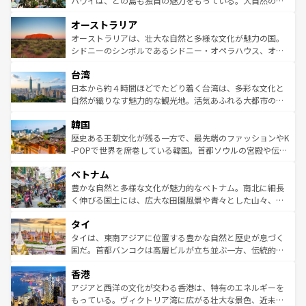
ハワイは、どの島も独自の魅力をもっている。大自然の神
ストーン国立公園といった絶景が堪能できる。さらに、南
秘を感じたいなら、火山が生み出した壮大な景観を誇るハ
オーストラリア
部のニューオーリンズでは、音楽と美食が融合した独特の
ワイ島は見逃せない。また、定番の観光地といえばオアフ
文化が魅力。旅行者はアメリカの各地域で異なる魅力を楽
島だが、静かな自然を求めるならマウイ島やカウアイ島が
オーストラリアは、壮大な自然と多様な文化が魅力の国。
しみながら、その多様性と豊かな歴史を感じることができ
おすすめ。エメラルドグリーンに輝く海をはじめ、豊かな
シドニーのシンボルであるシドニー・オペラハウス、オー
るだろう。車でのロードトリップや列車の旅も、アメリカ
文化や歴史が息づいている。「アロハスピリット」と呼ば
ストラリア東海岸北部に広がる大サンゴ礁地帯グレートバ
ならではの贅沢な旅のスタイルだ。 なお、新着のアメリカ
台湾
れるおもてなしの心で訪れる人々を迎えてくれるハワイの
リアリーフや大陸中央部にそびえるウルル（エアーズロッ
情報は
コンテンツ一覧
を参照してほしい。
人々、おいしいローカルフードやハワイアンミュージッ
ク）、タスマニアの美しい原生林やケアンズの熱帯雨林な
日本から約４時間ほどでたどり着く台湾は、多彩な文化と
ク、伝統的なフラダンスなど、すべてがハワイの魅力を彩
ど、見どころがたくさん。また、カフェやワイン、オージ
自然が織りなす魅力的な観光地。活気あふれる大都市の台
っている。訪れるたびに新しい発見と感動が待っているハ
ービーフなどの食文化も豊かで、美味しいものであふれて
北やノスタルジックな町並みが人気な九份（ジォウフェ
ワイを、存分に味わってほしい。 なお、新着のハワイ情報
韓国
いる。アクティビティも充実しており、サーフィンやダイ
ン）、静ひつな山岳地帯である台湾東部など、都市の喧騒
は
コンテンツ一覧
を参照してほしい。
ビング、ハイキングなど、アウトドア好きにはたまらな
と山間の静けさが共存しており、訪れる人に新しい発見と
歴史ある王朝文化が残る一方で、最先端のファッションやK
い。オーストラリアの多彩な魅力を存分に味わいつくそ
驚きをもたらしてくれる。また、奥深い台湾の食文化も魅
-POPで世界を席巻している韓国。首都ソウルの宮殿や伝統
う。 なお、新着のオーストラリア情報は
コンテンツ一覧
を
力で、夜市などの屋台グルメから高級料理、ヘルシーで美
家屋が並ぶエリアでは韓国の歴史と文化に浸ることがで
参照してほしい。
ベトナム
容にもいいと評判のスイーツなど、バラエティ豊かな料理
き、地方に足を延ばせば四季折々の自然美を楽しむことが
が味わえる。 なお、新着の台湾情報は
コンテンツ一覧
を参
できる。そして、キムチや焼肉、絶品のストリートフード
豊かな自然と多様な文化が魅力的なベトナム。南北に細長
照してほしい。
まで、さまざまな韓国料理が待っている。夜には、韓国な
く伸びる国土には、広大な田園風景や青々とした山々、世
らではのナイトライフも堪能できる。あたたかいホスピタ
界遺産に登録された壮大な自然景観が点在し、都市部では
タイ
リティに包まれながら、韓国の多彩な魅力を心ゆくまで味
急速な発展と共に伝統が息づく。ハノイの古い町並みやホ
わってみてほしい。 なお、新着の韓国情報は
コンテンツ一
ーチミン市のフランス統治時代の建物も、独特の雰囲気を
タイは、東南アジアに位置する豊かな自然と歴史が息づく
覧
を参照してほしい。
醸し出している。また、バラエティの豊かさとおいしさで
国だ。首都バンコクは高層ビルが立ち並ぶ一方、伝統的な
世界中の食通を魅了してやまないベトナム料理も魅力のひ
寺院や市場がいたるところに点在し、古きよき文化と現代
香港
とつ。フォーやバインミー、ベトナムコーヒーなどは、ぜ
の活気が交差している。北部ではチェンマイなどの山岳地
ひ現地で味わいたい。どの地域を訪れてもあたたかい人々
帯で自然と触れ合い、南部ではプーケットやクラビの美し
アジアと西洋の文化が交わる香港は、特有のエネルギーを
が旅行者を迎えてくれるので、きっと忘れられない旅にな
いビーチでリゾート気分を楽しむことができる。タイ料理
もっている。ヴィクトリア湾に広がる壮大な景色、近未来