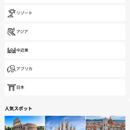
リゾート
アジア
中近東
アフリカ
日本
人気スポット