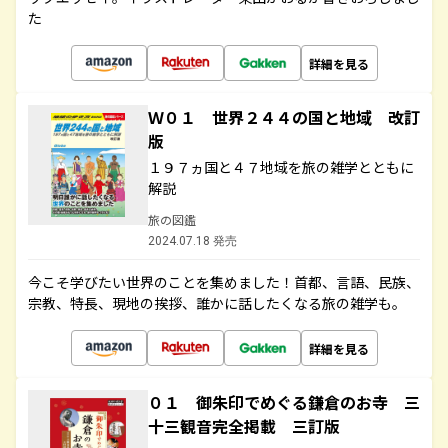
た
詳細を見る
Ｗ０１ 世界２４４の国と地域 改訂
版
１９７ヵ国と４７地域を旅の雑学とともに
解説
旅の図鑑
2024.07.18 発売
今こそ学びたい世界のことを集めました！首都、言語、民族、
宗教、特長、現地の挨拶、誰かに話したくなる旅の雑学も。
詳細を見る
０１ 御朱印でめぐる鎌倉のお寺 三
十三観音完全掲載 三訂版