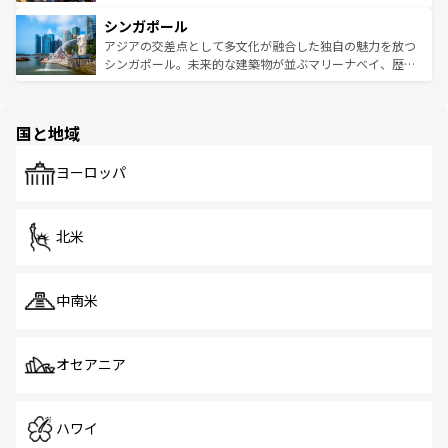
るはずだ。 なお、新着のベトナム情報は
コンテンツ一覧
を
は世界的に有名で、屋台から高級レストランまで味覚を刺
的なアートスポット、そして歴史と現代が融合した町並
参照してほしい。
シンガポール
激する。気候は一年中温暖で、どの季節にも異なる楽しみ
み、どこを訪れても感動するはず。観光スポットが密集し
が待っている。親しみやすいタイの人々、仏教を中心とし
ており、効率よく見どころを回れるのも魅力。息をのむよ
アジアの交差点として多文化が融合した独自の魅力を放つ
た文化、そして多様な観光資源が、訪れる旅人を魅了し続
うな絶景から文化的な体験まで、香港を存分に楽しみ尽く
シンガポール。未来的な建築物が並ぶマリーナベイ、歴史
ける。 なお、新着のタイ情報は
コンテンツ一覧
を参照して
そう。 なお、新着の香港情報は
コンテンツ一覧
を参照して
と伝統を感じられるエスニックタウン、多数の緑豊かな公
ほしい。
ほしい。
園や自然保護区など、自然が調和した近代的な景観と文化
の多様性あふれるカラフルな町は、どこを歩いても新しい
国と地域
発見がある。さらに、治安のよさや充実した公共交通機関
も、旅行者にとっては魅力的なポイント。グルメも豊富
で、ホーカーズは地元の風情を楽しめる外せないスポット
ヨーロッパ
だ。訪れる人を飽きさせないシンガポールで、多様な魅力
を体感しよう。 なお、新着のシンガポール情報は
コンテン
ツ一覧
を参照してほしい。
北米
中南米
オセアニア
ハワイ