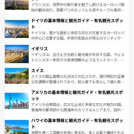
る。首都マドリードの洗練された雰囲気や、バルセロナの
フランスは、世界中の旅行者を魅了し続けるヨーロッパ屈
アートに溢れた街角から、地方では古代ローマ遺跡や中世
指の観光地だ。首都パリのエッフェル塔やルーブル美術館
の城塞都市、穏やかなビーチリゾートまで多彩な表情を見
といった象徴的なスポットから、田舎町の古風な美しさま
せる。地方によって風土や気候が異なるスペインはその個
ドイツの基本情報と観光ガイド・有名観光スポッ
で、幅広い魅力が詰まっている。華麗な宮殿、歴史的な大
性で訪れる人を魅了する。 なお、新着のスペイン情報は
コ
聖堂、美しいビーチ、そして豊かな自然が、訪れる者を心
ト
ンテンツ一覧
を参照してほしい。
から魅了する。また、フランスは美食の国としても知ら
ドイツは、豊かな歴史と多彩な文化が交差するヨーロッパ
れ、フランス料理はユネスコ無形文化遺産にも登録されて
の中心に位置する国。中世の街並みが残るロマンチック街
いる。シャンパンの発祥地であるランス、プロヴァンスの
道から、未来を先取りするようなモダンな都市まで多様な
香り高いラベンダー畑など、多彩な楽しみ方が可能だ。さ
イギリス
顔を持つこの国は、どこを歩いても飽きることがない。ベ
らに、パリ以外の地域にも魅力が溢れており、どの街角に
ルリンの文化的活気、バイエルン州のアルプスの絶景、そ
イギリスは、古きよき伝統と最先端が共存する国。ウェス
も豊かな歴史と文化が息づいている。パリ以外の個性あふ
してライン川沿いのワイン畑といった風景は必見。ビール
トミンスター寺院や大英博物館のようなランドマーク、歴
れる地方に足を運ぶとそれぞれで全く異なる文化を体験で
とソーセージを味わいながら地元の人と過ごす楽しい時間
史ある大学都市、美しい丘陵地帯や牧歌的な風景など、エ
きるだろう。 なお、新着のフランス情報は
コンテンツ一覧
スイス
は、お酒好きな人にはぜひ体験してほしい。 なお、新着の
リアごとに異なる魅力がある。また、優雅なアフタヌーン
を参照してほしい。
ドイツ情報は
コンテンツ一覧
を参照してほしい。
ティー、ビール好きにはたまらない英国パブ、サッカー観
スイスの国土面積は九州ほどの広さだが、運行時刻が正確
戦など、本場だからこそできる体験も豊富。イギリスを旅
な交通網が整備されており、初心者でも安心して個人旅行
して楽しみつくそう。 なお、新着のイギリス情報は
コンテ
を楽しめる。日本同様に時刻表どおりの旅が可能だ。中世
アメリカの基本情報と観光ガイド・有名観光スポ
ンツ一覧
を参照してほしい。
の建物がそのまま残る町や、スイスならではのユニークな
博物館もあり、アルプス観光だけでなく町歩きも満喫する
ット
ことができる。国民の所得が高いため物価も高いが、旅行
アメリカ合衆国は、広大な土地と多様な文化が魅力の国。
者向けの交通パス提供のサービスもあり、うまく活用すれ
東海岸の都市部から西海岸のカリフォルニアまで、訪れる
ば市内交通費無料で観光を楽しむこともできる。 なお、新
場所ごとに異なる風景と体験が待っている。ニューヨーク
着のスイス情報は
コンテンツ一覧
を参照してほしい。
ハワイの基本情報と観光ガイド・有名観光スポッ
のような巨大都市は、観光、ショッピング、エンターテイ
ンメントが詰まった刺激的なスポットだ。一方、アメリカ
ト
西部には大自然が広がり、グランドキャニオンやイエロー
年間を通じて温暖な気候に恵まれ、多くの島で構成される