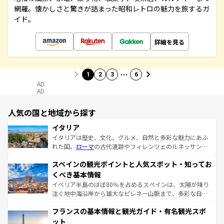
網羅。懐かしさと驚きが詰まった昭和レトロの魅力を旅するガ
イド。
詳細を見る
…
1
2
3
6
AD
AD
人気の国と地域から探す
イタリア
イタリアは歴史、文化、グルメ、自然と多彩な魅力にあふ
れた国。
ローマ
の古代遺跡やフィレンツェのルネッサンス
美術、ヴェネツィアの運河など、歴史あるスポットはもち
スペインの観光ポイントと人気スポット・知ってお
ろん、トスカーナの美しい田園風景やアマルフィ海岸の絶
景など、自然景観も見逃せない。観光の合間には、本場の
くべき基本情報
ピザやパスタなど、絶品のイタリア料理を堪能することも
イベリア半島のほぼ80％を占めるスペインは、太陽が降り
できる。朝目覚めてから夜眠るまで、すべての瞬間を楽し
注ぐ地中海沿岸から雄大なピレネー山脈まで、多彩な自然
ませてくれるイタリアで、忘れられない旅をしてみよう！
と文化が詰まったヨーロッパ屈指の旅行先だ。多様な地域
なお、新着のイタリア情報は
コンテンツ一覧
を参照してほ
フランスの基本情報と観光ガイド・有名観光スポ
文化が根付くこの国では、情熱的なフラメンコ、熱気あふ
しい。
れる闘牛、そして美味しいタパスが生活の一部となってい
ット