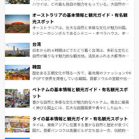
ストーン国立公園といった絶景が堪能できる。さらに、南
ハワイは、どの島も独自の魅力をもっている。大自然の神
部のニューオーリンズでは、音楽と美食が融合した独特の
秘を感じたいなら、火山が生み出した壮大な景観を誇るハ
文化が魅力。旅行者はアメリカの各地域で異なる魅力を楽
オーストラリアの基本情報と観光ガイド・有名観
ワイ島は見逃せない。また、定番の観光地といえばオアフ
しみながら、その多様性と豊かな歴史を感じることができ
島だが、静かな自然を求めるならマウイ島やカウアイ島が
光スポット
るだろう。車でのロードトリップや列車の旅も、アメリカ
おすすめ。エメラルドグリーンに輝く海をはじめ、豊かな
オーストラリアは、壮大な自然と多様な文化が魅力の国。
ならではの贅沢な旅のスタイルだ。 なお、新着のアメリカ
文化や歴史が息づいている。「アロハスピリット」と呼ば
シドニーのシンボルであるシドニー・オペラハウス、オー
情報は
コンテンツ一覧
を参照してほしい。
れるおもてなしの心で訪れる人々を迎えてくれるハワイの
ストラリア東海岸北部に広がる大サンゴ礁地帯グレートバ
人々、おいしいローカルフードやハワイアンミュージッ
台湾
リアリーフや大陸中央部にそびえるウルル（エアーズロッ
ク、伝統的なフラダンスなど、すべてがハワイの魅力を彩
ク）、タスマニアの美しい原生林やケアンズの熱帯雨林な
日本から約４時間ほどでたどり着く台湾は、多彩な文化と
っている。訪れるたびに新しい発見と感動が待っているハ
ど、見どころがたくさん。また、カフェやワイン、オージ
自然が織りなす魅力的な観光地。活気あふれる大都市の台
ワイを、存分に味わってほしい。 なお、新着のハワイ情報
ービーフなどの食文化も豊かで、美味しいものであふれて
北やノスタルジックな町並みが人気な九份（ジォウフェ
は
コンテンツ一覧
を参照してほしい。
韓国
いる。アクティビティも充実しており、サーフィンやダイ
ン）、静ひつな山岳地帯である台湾東部など、都市の喧騒
ビング、ハイキングなど、アウトドア好きにはたまらな
と山間の静けさが共存しており、訪れる人に新しい発見と
歴史ある王朝文化が残る一方で、最先端のファッションやK
い。オーストラリアの多彩な魅力を存分に味わいつくそ
驚きをもたらしてくれる。また、奥深い台湾の食文化も魅
-POPで世界を席巻している韓国。首都ソウルの宮殿や伝統
う。 なお、新着のオーストラリア情報は
コンテンツ一覧
を
力で、夜市などの屋台グルメから高級料理、ヘルシーで美
家屋が並ぶエリアでは韓国の歴史と文化に浸ることがで
参照してほしい。
ベトナムの基本情報と観光ガイド・有名観光スポ
容にもいいと評判のスイーツなど、バラエティ豊かな料理
き、地方に足を延ばせば四季折々の自然美を楽しむことが
が味わえる。 なお、新着の台湾情報は
コンテンツ一覧
を参
できる。そして、キムチや焼肉、絶品のストリートフード
ット
照してほしい。
まで、さまざまな韓国料理が待っている。夜には、韓国な
豊かな自然と多様な文化が魅力的なベトナム。南北に細長
らではのナイトライフも堪能できる。あたたかいホスピタ
く伸びる国土には、広大な田園風景や青々とした山々、世
リティに包まれながら、韓国の多彩な魅力を心ゆくまで味
界遺産に登録された壮大な自然景観が点在し、都市部では
わってみてほしい。 なお、新着の韓国情報は
コンテンツ一
タイの基本情報と観光ガイド・有名観光スポット
急速な発展と共に伝統が息づく。ハノイの古い町並みやホ
覧
を参照してほしい。
ーチミン市のフランス統治時代の建物も、独特の雰囲気を
タイは、東南アジアに位置する豊かな自然と歴史が息づく
醸し出している。また、バラエティの豊かさとおいしさで
国だ。首都バンコクは高層ビルが立ち並ぶ一方、伝統的な
世界中の食通を魅了してやまないベトナム料理も魅力のひ
寺院や市場がいたるところに点在し、古きよき文化と現代