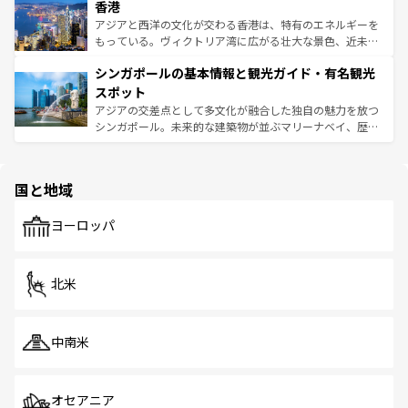
香港
とつ。フォーやバインミー、ベトナムコーヒーなどは、ぜ
の活気が交差している。北部ではチェンマイなどの山岳地
ひ現地で味わいたい。どの地域を訪れてもあたたかい人々
帯で自然と触れ合い、南部ではプーケットやクラビの美し
アジアと西洋の文化が交わる香港は、特有のエネルギーを
が旅行者を迎えてくれるので、きっと忘れられない旅にな
いビーチでリゾート気分を楽しむことができる。タイ料理
もっている。ヴィクトリア湾に広がる壮大な景色、近未来
るはずだ。 なお、新着のベトナム情報は
コンテンツ一覧
を
は世界的に有名で、屋台から高級レストランまで味覚を刺
的なアートスポット、そして歴史と現代が融合した町並
参照してほしい。
シンガポールの基本情報と観光ガイド・有名観光
激する。気候は一年中温暖で、どの季節にも異なる楽しみ
み、どこを訪れても感動するはず。観光スポットが密集し
が待っている。親しみやすいタイの人々、仏教を中心とし
ており、効率よく見どころを回れるのも魅力。息をのむよ
スポット
た文化、そして多様な観光資源が、訪れる旅人を魅了し続
うな絶景から文化的な体験まで、香港を存分に楽しみ尽く
アジアの交差点として多文化が融合した独自の魅力を放つ
ける。 なお、新着のタイ情報は
コンテンツ一覧
を参照して
そう。 なお、新着の香港情報は
コンテンツ一覧
を参照して
シンガポール。未来的な建築物が並ぶマリーナベイ、歴史
ほしい。
ほしい。
と伝統を感じられるエスニックタウン、多数の緑豊かな公
園や自然保護区など、自然が調和した近代的な景観と文化
の多様性あふれるカラフルな町は、どこを歩いても新しい
国と地域
発見がある。さらに、治安のよさや充実した公共交通機関
も、旅行者にとっては魅力的なポイント。グルメも豊富
で、ホーカーズは地元の風情を楽しめる外せないスポット
ヨーロッパ
だ。訪れる人を飽きさせないシンガポールで、多様な魅力
を体感しよう。 なお、新着のシンガポール情報は
コンテン
ツ一覧
を参照してほしい。
北米
中南米
オセアニア