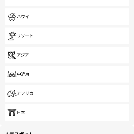
ハワイ
リゾート
アジア
中近東
アフリカ
日本