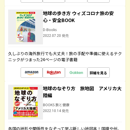
地球の歩き方 ウィズコロナ旅の安
心・安全BOOK
D-Books
2022.07.20 発売
久しぶりの海外旅行でも大丈夫！旅の手配や準備に使えるテク
ニックがつまった24ページの電子書籍
詳細を見る
地球のなぞり方 旅地図 アメリカ大
陸編
BOOKS 旅と健康
2022.10.14 発売
各国の地形や関係性をなぞって学ぶ新しい地図本！国境や州、