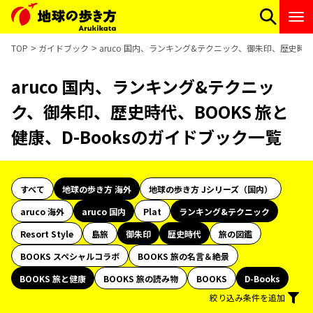
TOP
ガイドブック
aruco 国内、ランキング&テクニック、御朱印、歴史時代、
aruco 国内、ランキング&テクニッ
ク、御朱印、歴史時代、BOOKS 旅と
健康、D-Booksのガイドブック一覧
すべて
地球の歩き方 海外
地球の歩き方 Jシリーズ（国内）
aruco 海外
aruco 国内
Plat
ランキング&テクニック
Resort Style
島旅
御朱印
歴史時代
旅の図鑑
BOOKS スペシャルコラボ
BOOKS 旅の名言＆絶景
BOOKS 旅と健康
BOOKS 旅の読み物
BOOKS
D-Books
絞り込み条件を追加