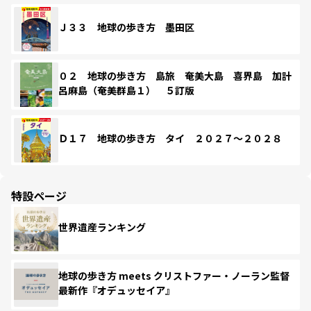
Ｊ３３ 地球の歩き方 墨田区
０２ 地球の歩き方 島旅 奄美大島 喜界島 加計
呂麻島（奄美群島１） ５訂版
Ｄ１７ 地球の歩き方 タイ ２０２７～２０２８
特設ページ
世界遺産ランキング
地球の歩き方 meets クリストファー・ノーラン監督
最新作『オデュッセイア』