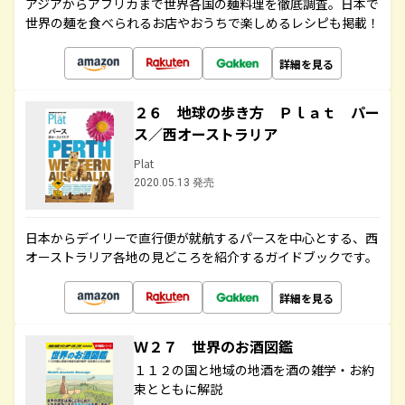
アジアからアフリカまで世界各国の麺料理を徹底調査。日本で
世界の麺を食べられるお店やおうちで楽しめるレシピも掲載！
詳細を見る
２６ 地球の歩き方 Ｐｌａｔ パー
ス／西オーストラリア
Plat
2020.05.13 発売
日本からデイリーで直行便が就航するパースを中心とする、西
オーストラリア各地の見どころを紹介するガイドブックです。
詳細を見る
Ｗ２７ 世界のお酒図鑑
１１２の国と地域の地酒を酒の雑学・お約
束とともに解説