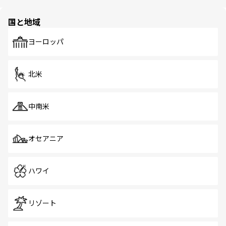
ほしい。
ほしい。
園や自然保護区など、自然が調和した近代的な景観と文化
の多様性あふれるカラフルな町は、どこを歩いても新しい
国と地域
発見がある。さらに、治安のよさや充実した公共交通機関
も、旅行者にとっては魅力的なポイント。グルメも豊富
で、ホーカーズは地元の風情を楽しめる外せないスポット
ヨーロッパ
だ。訪れる人を飽きさせないシンガポールで、多様な魅力
を体感しよう。 なお、新着のシンガポール情報は
コンテン
ツ一覧
を参照してほしい。
北米
中南米
オセアニア
ハワイ
リゾート