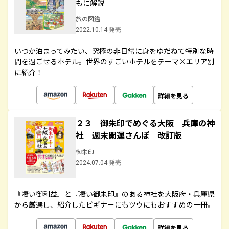
もに解説
旅の図鑑
2022.10.14 発売
いつか泊まってみたい、究極の非日常に身をゆだねて特別な時
間を過ごせるホテル。世界のすごいホテルをテーマ×エリア別
に紹介！
詳細を見る
２３ 御朱印でめぐる大阪 兵庫の神
社 週末開運さんぽ 改訂版
御朱印
2024.07.04 発売
『凄い御利益』と『凄い御朱印』のある神社を大阪府・兵庫県
から厳選し、紹介したビギナーにもツウにもおすすめの一冊。
詳細を見る