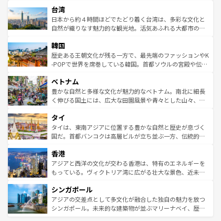
文化や歴史が息づいている。「アロハスピリット」と呼ば
ストラリア東海岸北部に広がる大サンゴ礁地帯グレートバ
ならではの贅沢な旅のスタイルだ。 なお、新着のアメリカ
台湾
れるおもてなしの心で訪れる人々を迎えてくれるハワイの
リアリーフや大陸中央部にそびえるウルル（エアーズロッ
情報は
コンテンツ一覧
を参照してほしい。
人々、おいしいローカルフードやハワイアンミュージッ
ク）、タスマニアの美しい原生林やケアンズの熱帯雨林な
日本から約４時間ほどでたどり着く台湾は、多彩な文化と
ク、伝統的なフラダンスなど、すべてがハワイの魅力を彩
ど、見どころがたくさん。また、カフェやワイン、オージ
自然が織りなす魅力的な観光地。活気あふれる大都市の台
っている。訪れるたびに新しい発見と感動が待っているハ
ービーフなどの食文化も豊かで、美味しいものであふれて
北やノスタルジックな町並みが人気な九份（ジォウフェ
ワイを、存分に味わってほしい。 なお、新着のハワイ情報
韓国
いる。アクティビティも充実しており、サーフィンやダイ
ン）、静ひつな山岳地帯である台湾東部など、都市の喧騒
は
コンテンツ一覧
を参照してほしい。
ビング、ハイキングなど、アウトドア好きにはたまらな
と山間の静けさが共存しており、訪れる人に新しい発見と
歴史ある王朝文化が残る一方で、最先端のファッションやK
い。オーストラリアの多彩な魅力を存分に味わいつくそ
驚きをもたらしてくれる。また、奥深い台湾の食文化も魅
-POPで世界を席巻している韓国。首都ソウルの宮殿や伝統
う。 なお、新着のオーストラリア情報は
コンテンツ一覧
を
力で、夜市などの屋台グルメから高級料理、ヘルシーで美
家屋が並ぶエリアでは韓国の歴史と文化に浸ることがで
参照してほしい。
ベトナム
容にもいいと評判のスイーツなど、バラエティ豊かな料理
き、地方に足を延ばせば四季折々の自然美を楽しむことが
が味わえる。 なお、新着の台湾情報は
コンテンツ一覧
を参
できる。そして、キムチや焼肉、絶品のストリートフード
豊かな自然と多様な文化が魅力的なベトナム。南北に細長
照してほしい。
まで、さまざまな韓国料理が待っている。夜には、韓国な
く伸びる国土には、広大な田園風景や青々とした山々、世
らではのナイトライフも堪能できる。あたたかいホスピタ
界遺産に登録された壮大な自然景観が点在し、都市部では
タイ
リティに包まれながら、韓国の多彩な魅力を心ゆくまで味
急速な発展と共に伝統が息づく。ハノイの古い町並みやホ
わってみてほしい。 なお、新着の韓国情報は
コンテンツ一
ーチミン市のフランス統治時代の建物も、独特の雰囲気を
タイは、東南アジアに位置する豊かな自然と歴史が息づく
覧
を参照してほしい。
醸し出している。また、バラエティの豊かさとおいしさで
国だ。首都バンコクは高層ビルが立ち並ぶ一方、伝統的な
世界中の食通を魅了してやまないベトナム料理も魅力のひ
寺院や市場がいたるところに点在し、古きよき文化と現代
香港
とつ。フォーやバインミー、ベトナムコーヒーなどは、ぜ
の活気が交差している。北部ではチェンマイなどの山岳地
ひ現地で味わいたい。どの地域を訪れてもあたたかい人々
帯で自然と触れ合い、南部ではプーケットやクラビの美し
アジアと西洋の文化が交わる香港は、特有のエネルギーを
が旅行者を迎えてくれるので、きっと忘れられない旅にな
いビーチでリゾート気分を楽しむことができる。タイ料理
もっている。ヴィクトリア湾に広がる壮大な景色、近未来
るはずだ。 なお、新着のベトナム情報は
コンテンツ一覧
を
は世界的に有名で、屋台から高級レストランまで味覚を刺
的なアートスポット、そして歴史と現代が融合した町並
参照してほしい。
シンガポール
激する。気候は一年中温暖で、どの季節にも異なる楽しみ
み、どこを訪れても感動するはず。観光スポットが密集し
が待っている。親しみやすいタイの人々、仏教を中心とし
ており、効率よく見どころを回れるのも魅力。息をのむよ
アジアの交差点として多文化が融合した独自の魅力を放つ
た文化、そして多様な観光資源が、訪れる旅人を魅了し続
うな絶景から文化的な体験まで、香港を存分に楽しみ尽く
シンガポール。未来的な建築物が並ぶマリーナベイ、歴史
ける。 なお、新着のタイ情報は
コンテンツ一覧
を参照して
そう。 なお、新着の香港情報は
コンテンツ一覧
を参照して
と伝統を感じられるエスニックタウン、多数の緑豊かな公