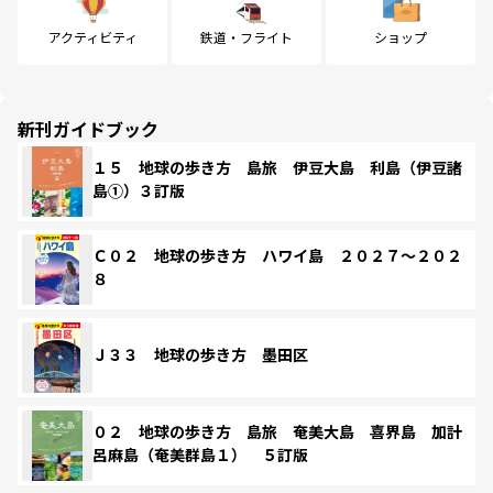
アクティビティ
鉄道・フライト
ショップ
新刊ガイドブック
１５ 地球の歩き方 島旅 伊豆大島 利島（伊豆諸
島①）３訂版
Ｃ０２ 地球の歩き方 ハワイ島 ２０２７～２０２
８
Ｊ３３ 地球の歩き方 墨田区
０２ 地球の歩き方 島旅 奄美大島 喜界島 加計
呂麻島（奄美群島１） ５訂版