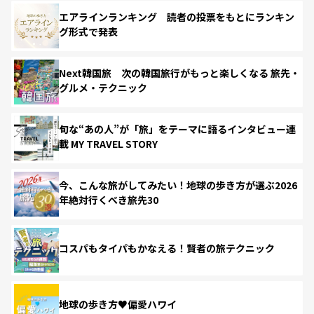
エアラインランキング 読者の投票をもとにランキン
グ形式で発表
Next韓国旅 次の韓国旅行がもっと楽しくなる 旅先・
グルメ・テクニック
旬な“あの人”が「旅」をテーマに語るインタビュー連
載 MY TRAVEL STORY
今、こんな旅がしてみたい！地球の歩き方が選ぶ2026
年絶対行くべき旅先30
コスパもタイパもかなえる！賢者の旅テクニック
地球の歩き方♥偏愛ハワイ