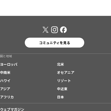
コミュニティを見る
国と地域
ヨーロッパ
北米
中南米
オセアニア
ハワイ
リゾート
アジア
中近東
アフリカ
日本
ウェブマガジン