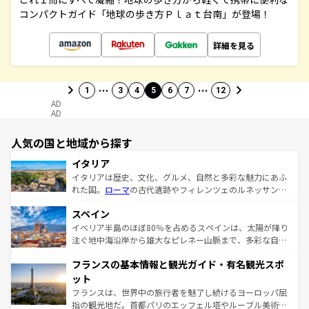
コンパクトガイド「地球の歩き方Ｐｌａｔ台南」が登場！
詳細を見る
…
…
1
3
4
5
6
7
12
AD
AD
人気の国と地域から探す
イタリア
イタリアは歴史、文化、グルメ、自然と多彩な魅力にあふ
れた国。
ローマ
の古代遺跡やフィレンツェのルネッサンス
美術、ヴェネツィアの運河など、歴史あるスポットはもち
スペイン
ろん、トスカーナの美しい田園風景やアマルフィ海岸の絶
景など、自然景観も見逃せない。観光の合間には、本場の
イベリア半島のほぼ80％を占めるスペインは、太陽が降り
ピザやパスタなど、絶品のイタリア料理を堪能することも
注ぐ地中海沿岸から雄大なピレネー山脈まで、多彩な自然
できる。朝目覚めてから夜眠るまで、すべての瞬間を楽し
と文化が詰まったヨーロッパ屈指の旅行先だ。多様な地域
フランスの基本情報と観光ガイド・有名観光スポ
ませてくれるイタリアで、忘れられない旅をしてみよう！
文化が根付くこの国では、情熱的なフラメンコ、熱気あふ
なお、新着のイタリア情報は
コンテンツ一覧
を参照してほ
れる闘牛、そして美味しいタパスが生活の一部となってい
ット
しい。
る。首都マドリードの洗練された雰囲気や、バルセロナの
フランスは、世界中の旅行者を魅了し続けるヨーロッパ屈
アートに溢れた街角から、地方では古代ローマ遺跡や中世
指の観光地だ。首都パリのエッフェル塔やルーブル美術館