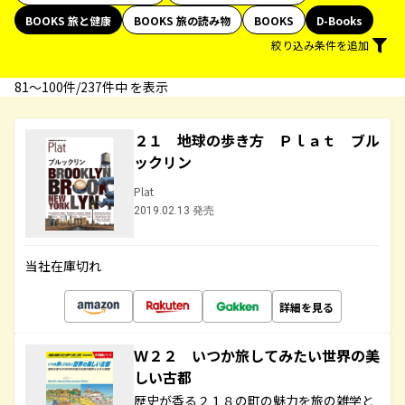
BOOKS 旅と健康
BOOKS 旅の読み物
BOOKS
D-Books
絞り込み条件を追加
81〜100件/237件中 を表示
２１ 地球の歩き方 Ｐｌａｔ ブル
ックリン
Plat
2019.02.13 発売
当社在庫切れ
詳細を見る
Ｗ２２ いつか旅してみたい世界の美
しい古都
歴史が香る２１８の町の魅力を旅の雑学と