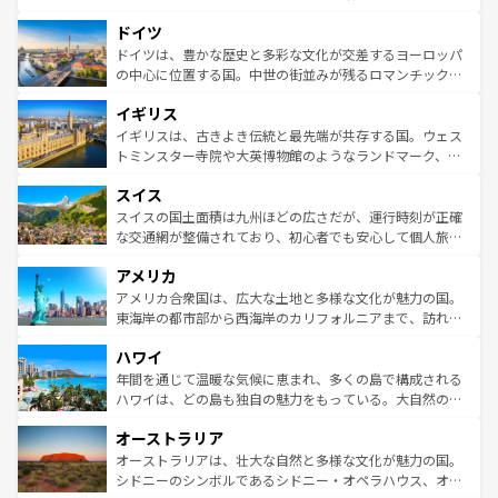
の城塞都市、穏やかなビーチリゾートまで多彩な表情を見
といった象徴的なスポットから、田舎町の古風な美しさま
せる。地方によって風土や気候が異なるスペインはその個
ドイツ
で、幅広い魅力が詰まっている。華麗な宮殿、歴史的な大
性で訪れる人を魅了する。 なお、新着のスペイン情報は
コ
聖堂、美しいビーチ、そして豊かな自然が、訪れる者を心
ドイツは、豊かな歴史と多彩な文化が交差するヨーロッパ
ンテンツ一覧
を参照してほしい。
から魅了する。また、フランスは美食の国としても知ら
の中心に位置する国。中世の街並みが残るロマンチック街
れ、フランス料理はユネスコ無形文化遺産にも登録されて
道から、未来を先取りするようなモダンな都市まで多様な
イギリス
いる。シャンパンの発祥地であるランス、プロヴァンスの
顔を持つこの国は、どこを歩いても飽きることがない。ベ
香り高いラベンダー畑など、多彩な楽しみ方が可能だ。さ
ルリンの文化的活気、バイエルン州のアルプスの絶景、そ
イギリスは、古きよき伝統と最先端が共存する国。ウェス
らに、パリ以外の地域にも魅力が溢れており、どの街角に
してライン川沿いのワイン畑といった風景は必見。ビール
トミンスター寺院や大英博物館のようなランドマーク、歴
も豊かな歴史と文化が息づいている。パリ以外の個性あふ
とソーセージを味わいながら地元の人と過ごす楽しい時間
史ある大学都市、美しい丘陵地帯や牧歌的な風景など、エ
れる地方に足を運ぶとそれぞれで全く異なる文化を体験で
スイス
は、お酒好きな人にはぜひ体験してほしい。 なお、新着の
リアごとに異なる魅力がある。また、優雅なアフタヌーン
きるだろう。 なお、新着のフランス情報は
コンテンツ一覧
ドイツ情報は
コンテンツ一覧
を参照してほしい。
ティー、ビール好きにはたまらない英国パブ、サッカー観
スイスの国土面積は九州ほどの広さだが、運行時刻が正確
を参照してほしい。
戦など、本場だからこそできる体験も豊富。イギリスを旅
な交通網が整備されており、初心者でも安心して個人旅行
して楽しみつくそう。 なお、新着のイギリス情報は
コンテ
を楽しめる。日本同様に時刻表どおりの旅が可能だ。中世
アメリカ
ンツ一覧
を参照してほしい。
の建物がそのまま残る町や、スイスならではのユニークな
博物館もあり、アルプス観光だけでなく町歩きも満喫する
アメリカ合衆国は、広大な土地と多様な文化が魅力の国。
ことができる。国民の所得が高いため物価も高いが、旅行
東海岸の都市部から西海岸のカリフォルニアまで、訪れる
者向けの交通パス提供のサービスもあり、うまく活用すれ
場所ごとに異なる風景と体験が待っている。ニューヨーク
ハワイ
ば市内交通費無料で観光を楽しむこともできる。 なお、新
のような巨大都市は、観光、ショッピング、エンターテイ
着のスイス情報は
コンテンツ一覧
を参照してほしい。
ンメントが詰まった刺激的なスポットだ。一方、アメリカ
年間を通じて温暖な気候に恵まれ、多くの島で構成される
西部には大自然が広がり、グランドキャニオンやイエロー
ハワイは、どの島も独自の魅力をもっている。大自然の神
ストーン国立公園といった絶景が堪能できる。さらに、南
秘を感じたいなら、火山が生み出した壮大な景観を誇るハ
オーストラリア
部のニューオーリンズでは、音楽と美食が融合した独特の
ワイ島は見逃せない。また、定番の観光地といえばオアフ
文化が魅力。旅行者はアメリカの各地域で異なる魅力を楽
島だが、静かな自然を求めるならマウイ島やカウアイ島が
オーストラリアは、壮大な自然と多様な文化が魅力の国。
しみながら、その多様性と豊かな歴史を感じることができ
おすすめ。エメラルドグリーンに輝く海をはじめ、豊かな
シドニーのシンボルであるシドニー・オペラハウス、オー
るだろう。車でのロードトリップや列車の旅も、アメリカ