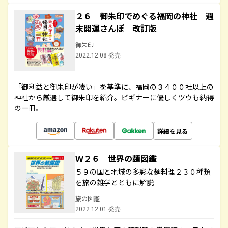
２６ 御朱印でめぐる福岡の神社 週
末開運さんぽ 改訂版
御朱印
2022.12.08 発売
「御利益と御朱印が凄い」を基準に、福岡の３４００社以上の
神社から厳選して御朱印を紹介。ビギナーに優しくツウも納得
の一冊。
詳細を見る
Ｗ２６ 世界の麺図鑑
５９の国と地域の多彩な麺料理２３０種類
を旅の雑学とともに解説
旅の図鑑
2022.12.01 発売