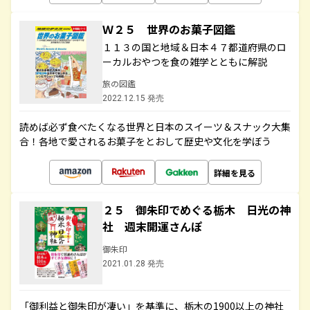
Ｗ２５ 世界のお菓子図鑑
１１３の国と地域＆日本４７都道府県のロ
ーカルおやつを食の雑学とともに解説
旅の図鑑
2022.12.15 発売
読めば必ず食べたくなる世界と日本のスイーツ＆スナック大集
合！各地で愛されるお菓子をとおして歴史や文化を学ぼう
詳細を見る
２５ 御朱印でめぐる栃木 日光の神
社 週末開運さんぽ
御朱印
2021.01.28 発売
「御利益と御朱印が凄い」を基準に、栃木の1900以上の神社