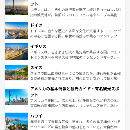
なお、新着のイタリア情報は
コンテンツ一覧
を参照してほ
れる闘牛、そして美味しいタパスが生活の一部となってい
ット
しい。
る。首都マドリードの洗練された雰囲気や、バルセロナの
フランスは、世界中の旅行者を魅了し続けるヨーロッパ屈
アートに溢れた街角から、地方では古代ローマ遺跡や中世
指の観光地だ。首都パリのエッフェル塔やルーブル美術館
の城塞都市、穏やかなビーチリゾートまで多彩な表情を見
といった象徴的なスポットから、田舎町の古風な美しさま
せる。地方によって風土や気候が異なるスペインはその個
ドイツ
で、幅広い魅力が詰まっている。華麗な宮殿、歴史的な大
性で訪れる人を魅了する。 なお、新着のスペイン情報は
コ
聖堂、美しいビーチ、そして豊かな自然が、訪れる者を心
ドイツは、豊かな歴史と多彩な文化が交差するヨーロッパ
ンテンツ一覧
を参照してほしい。
から魅了する。また、フランスは美食の国としても知ら
の中心に位置する国。中世の街並みが残るロマンチック街
れ、フランス料理はユネスコ無形文化遺産にも登録されて
道から、未来を先取りするようなモダンな都市まで多様な
イギリス
いる。シャンパンの発祥地であるランス、プロヴァンスの
顔を持つこの国は、どこを歩いても飽きることがない。ベ
香り高いラベンダー畑など、多彩な楽しみ方が可能だ。さ
ルリンの文化的活気、バイエルン州のアルプスの絶景、そ
イギリスは、古きよき伝統と最先端が共存する国。ウェス
らに、パリ以外の地域にも魅力が溢れており、どの街角に
してライン川沿いのワイン畑といった風景は必見。ビール
トミンスター寺院や大英博物館のようなランドマーク、歴
も豊かな歴史と文化が息づいている。パリ以外の個性あふ
とソーセージを味わいながら地元の人と過ごす楽しい時間
史ある大学都市、美しい丘陵地帯や牧歌的な風景など、エ
れる地方に足を運ぶとそれぞれで全く異なる文化を体験で
スイス
は、お酒好きな人にはぜひ体験してほしい。 なお、新着の
リアごとに異なる魅力がある。また、優雅なアフタヌーン
きるだろう。 なお、新着のフランス情報は
コンテンツ一覧
ドイツ情報は
コンテンツ一覧
を参照してほしい。
ティー、ビール好きにはたまらない英国パブ、サッカー観
スイスの国土面積は九州ほどの広さだが、運行時刻が正確
を参照してほしい。
戦など、本場だからこそできる体験も豊富。イギリスを旅
な交通網が整備されており、初心者でも安心して個人旅行
して楽しみつくそう。 なお、新着のイギリス情報は
コンテ
を楽しめる。日本同様に時刻表どおりの旅が可能だ。中世
アメリカの基本情報と観光ガイド・有名観光スポ
ンツ一覧
を参照してほしい。
の建物がそのまま残る町や、スイスならではのユニークな
博物館もあり、アルプス観光だけでなく町歩きも満喫する
ット
ことができる。国民の所得が高いため物価も高いが、旅行
アメリカ合衆国は、広大な土地と多様な文化が魅力の国。
者向けの交通パス提供のサービスもあり、うまく活用すれ
東海岸の都市部から西海岸のカリフォルニアまで、訪れる
ば市内交通費無料で観光を楽しむこともできる。 なお、新
場所ごとに異なる風景と体験が待っている。ニューヨーク
着のスイス情報は
コンテンツ一覧
を参照してほしい。
ハワイ
のような巨大都市は、観光、ショッピング、エンターテイ
ンメントが詰まった刺激的なスポットだ。一方、アメリカ
年間を通じて温暖な気候に恵まれ、多くの島で構成される
西部には大自然が広がり、グランドキャニオンやイエロー
ハワイは、どの島も独自の魅力をもっている。大自然の神