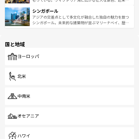
るはずだ。 なお、新着のベトナム情報は
コンテンツ一覧
を
は世界的に有名で、屋台から高級レストランまで味覚を刺
的なアートスポット、そして歴史と現代が融合した町並
参照してほしい。
シンガポール
激する。気候は一年中温暖で、どの季節にも異なる楽しみ
み、どこを訪れても感動するはず。観光スポットが密集し
が待っている。親しみやすいタイの人々、仏教を中心とし
ており、効率よく見どころを回れるのも魅力。息をのむよ
アジアの交差点として多文化が融合した独自の魅力を放つ
た文化、そして多様な観光資源が、訪れる旅人を魅了し続
うな絶景から文化的な体験まで、香港を存分に楽しみ尽く
シンガポール。未来的な建築物が並ぶマリーナベイ、歴史
ける。 なお、新着のタイ情報は
コンテンツ一覧
を参照して
そう。 なお、新着の香港情報は
コンテンツ一覧
を参照して
と伝統を感じられるエスニックタウン、多数の緑豊かな公
ほしい。
ほしい。
園や自然保護区など、自然が調和した近代的な景観と文化
の多様性あふれるカラフルな町は、どこを歩いても新しい
国と地域
発見がある。さらに、治安のよさや充実した公共交通機関
も、旅行者にとっては魅力的なポイント。グルメも豊富
で、ホーカーズは地元の風情を楽しめる外せないスポット
ヨーロッパ
だ。訪れる人を飽きさせないシンガポールで、多様な魅力
を体感しよう。 なお、新着のシンガポール情報は
コンテン
ツ一覧
を参照してほしい。
北米
中南米
オセアニア
ハワイ