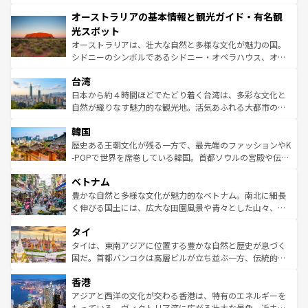
ストーン国立公園といった絶景が堪能できる。さらに、南
秘を感じたいなら、火山が生み出した壮大な景観を誇るハ
オーストラリアの基本情報と観光ガイド・有名観
部のニューオーリンズでは、音楽と美食が融合した独特の
ワイ島は見逃せない。また、定番の観光地といえばオアフ
文化が魅力。旅行者はアメリカの各地域で異なる魅力を楽
島だが、静かな自然を求めるならマウイ島やカウアイ島が
光スポット
しみながら、その多様性と豊かな歴史を感じることができ
おすすめ。エメラルドグリーンに輝く海をはじめ、豊かな
オーストラリアは、壮大な自然と多様な文化が魅力の国。
るだろう。車でのロードトリップや列車の旅も、アメリカ
文化や歴史が息づいている。「アロハスピリット」と呼ば
シドニーのシンボルであるシドニー・オペラハウス、オー
ならではの贅沢な旅のスタイルだ。 なお、新着のアメリカ
れるおもてなしの心で訪れる人々を迎えてくれるハワイの
ストラリア東海岸北部に広がる大サンゴ礁地帯グレートバ
情報は
コンテンツ一覧
を参照してほしい。
人々、おいしいローカルフードやハワイアンミュージッ
台湾
リアリーフや大陸中央部にそびえるウルル（エアーズロッ
ク、伝統的なフラダンスなど、すべてがハワイの魅力を彩
ク）、タスマニアの美しい原生林やケアンズの熱帯雨林な
日本から約４時間ほどでたどり着く台湾は、多彩な文化と
っている。訪れるたびに新しい発見と感動が待っているハ
ど、見どころがたくさん。また、カフェやワイン、オージ
自然が織りなす魅力的な観光地。活気あふれる大都市の台
ワイを、存分に味わってほしい。 なお、新着のハワイ情報
ービーフなどの食文化も豊かで、美味しいものであふれて
北やノスタルジックな町並みが人気な九份（ジォウフェ
は
コンテンツ一覧
を参照してほしい。
韓国
いる。アクティビティも充実しており、サーフィンやダイ
ン）、静ひつな山岳地帯である台湾東部など、都市の喧騒
ビング、ハイキングなど、アウトドア好きにはたまらな
と山間の静けさが共存しており、訪れる人に新しい発見と
歴史ある王朝文化が残る一方で、最先端のファッションやK
い。オーストラリアの多彩な魅力を存分に味わいつくそ
驚きをもたらしてくれる。また、奥深い台湾の食文化も魅
-POPで世界を席巻している韓国。首都ソウルの宮殿や伝統
う。 なお、新着のオーストラリア情報は
コンテンツ一覧
を
力で、夜市などの屋台グルメから高級料理、ヘルシーで美
家屋が並ぶエリアでは韓国の歴史と文化に浸ることがで
参照してほしい。
ベトナム
容にもいいと評判のスイーツなど、バラエティ豊かな料理
き、地方に足を延ばせば四季折々の自然美を楽しむことが
が味わえる。 なお、新着の台湾情報は
コンテンツ一覧
を参
できる。そして、キムチや焼肉、絶品のストリートフード
豊かな自然と多様な文化が魅力的なベトナム。南北に細長
照してほしい。
まで、さまざまな韓国料理が待っている。夜には、韓国な
く伸びる国土には、広大な田園風景や青々とした山々、世
らではのナイトライフも堪能できる。あたたかいホスピタ
界遺産に登録された壮大な自然景観が点在し、都市部では
タイ
リティに包まれながら、韓国の多彩な魅力を心ゆくまで味
急速な発展と共に伝統が息づく。ハノイの古い町並みやホ
わってみてほしい。 なお、新着の韓国情報は
コンテンツ一
ーチミン市のフランス統治時代の建物も、独特の雰囲気を
タイは、東南アジアに位置する豊かな自然と歴史が息づく
覧
を参照してほしい。
醸し出している。また、バラエティの豊かさとおいしさで
国だ。首都バンコクは高層ビルが立ち並ぶ一方、伝統的な
世界中の食通を魅了してやまないベトナム料理も魅力のひ
寺院や市場がいたるところに点在し、古きよき文化と現代
香港
とつ。フォーやバインミー、ベトナムコーヒーなどは、ぜ
の活気が交差している。北部ではチェンマイなどの山岳地
ひ現地で味わいたい。どの地域を訪れてもあたたかい人々
帯で自然と触れ合い、南部ではプーケットやクラビの美し
アジアと西洋の文化が交わる香港は、特有のエネルギーを
が旅行者を迎えてくれるので、きっと忘れられない旅にな
いビーチでリゾート気分を楽しむことができる。タイ料理
もっている。ヴィクトリア湾に広がる壮大な景色、近未来