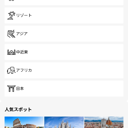
リゾート
アジア
中近東
アフリカ
日本
人気スポット