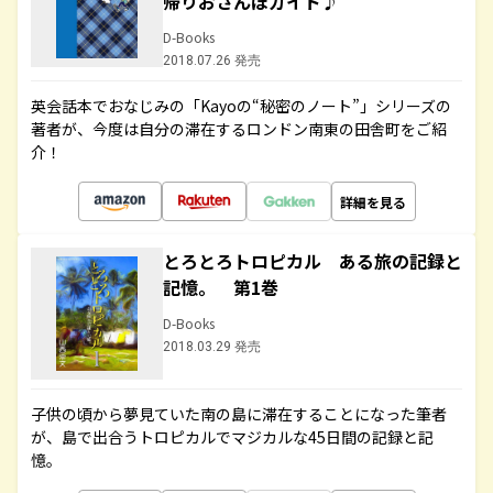
帰りおさんぽガイド♪
D-Books
2018.07.26 発売
英会話本でおなじみの「Kayoの“秘密のノート”」シリーズの
著者が、今度は自分の滞在するロンドン南東の田舎町をご紹
介！
詳細を見る
とろとろトロピカル ある旅の記録と
記憶。 第1巻
D-Books
2018.03.29 発売
子供の頃から夢見ていた南の島に滞在することになった筆者
が、島で出合うトロピカルでマジカルな45日間の記録と記
憶。