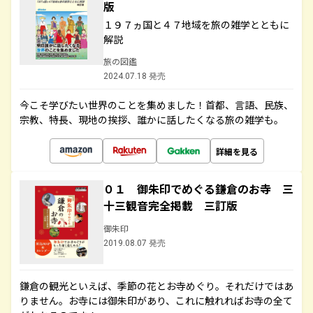
版
１９７ヵ国と４７地域を旅の雑学とともに
解説
旅の図鑑
2024.07.18 発売
今こそ学びたい世界のことを集めました！首都、言語、民族、
宗教、特長、現地の挨拶、誰かに話したくなる旅の雑学も。
詳細を見る
０１ 御朱印でめぐる鎌倉のお寺 三
十三観音完全掲載 三訂版
御朱印
2019.08.07 発売
鎌倉の観光といえば、季節の花とお寺めぐり。それだけではあ
りません。お寺には御朱印があり、これに触れればお寺の全て