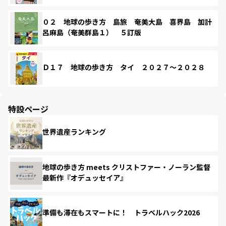
０２ 地球の歩き方 島旅 奄美大島 喜界島 加計
呂麻島（奄美群島１） ５訂版
Ｄ１７ 地球の歩き方 タイ ２０２７～２０２８
特設ページ
世界遺産ランキング
地球の歩き方 meets クリストファー・ノーラン監督
最新作『オデュッセイア』
準備も滞在もスマートに！ トラベルハック2026