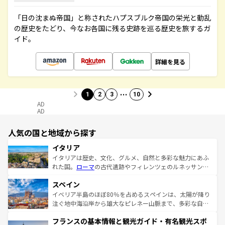
「日の沈まぬ帝国」と称されたハプスブルク帝国の栄光と動乱
の歴史をたどり、今なお各国に残る史跡を巡る歴史を旅するガ
イド。
詳細を見る
…
1
2
3
10
AD
AD
人気の国と地域から探す
イタリア
イタリアは歴史、文化、グルメ、自然と多彩な魅力にあふ
れた国。
ローマ
の古代遺跡やフィレンツェのルネッサンス
美術、ヴェネツィアの運河など、歴史あるスポットはもち
スペイン
ろん、トスカーナの美しい田園風景やアマルフィ海岸の絶
景など、自然景観も見逃せない。観光の合間には、本場の
イベリア半島のほぼ80％を占めるスペインは、太陽が降り
ピザやパスタなど、絶品のイタリア料理を堪能することも
注ぐ地中海沿岸から雄大なピレネー山脈まで、多彩な自然
できる。朝目覚めてから夜眠るまで、すべての瞬間を楽し
と文化が詰まったヨーロッパ屈指の旅行先だ。多様な地域
フランスの基本情報と観光ガイド・有名観光スポ
ませてくれるイタリアで、忘れられない旅をしてみよう！
文化が根付くこの国では、情熱的なフラメンコ、熱気あふ