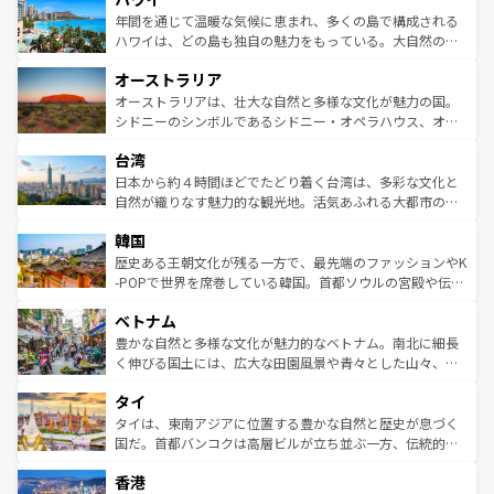
着のスイス情報は
コンテンツ一覧
を参照してほしい。
ンメントが詰まった刺激的なスポットだ。一方、アメリカ
年間を通じて温暖な気候に恵まれ、多くの島で構成される
西部には大自然が広がり、グランドキャニオンやイエロー
ハワイは、どの島も独自の魅力をもっている。大自然の神
ストーン国立公園といった絶景が堪能できる。さらに、南
秘を感じたいなら、火山が生み出した壮大な景観を誇るハ
オーストラリア
部のニューオーリンズでは、音楽と美食が融合した独特の
ワイ島は見逃せない。また、定番の観光地といえばオアフ
文化が魅力。旅行者はアメリカの各地域で異なる魅力を楽
島だが、静かな自然を求めるならマウイ島やカウアイ島が
オーストラリアは、壮大な自然と多様な文化が魅力の国。
しみながら、その多様性と豊かな歴史を感じることができ
おすすめ。エメラルドグリーンに輝く海をはじめ、豊かな
シドニーのシンボルであるシドニー・オペラハウス、オー
るだろう。車でのロードトリップや列車の旅も、アメリカ
文化や歴史が息づいている。「アロハスピリット」と呼ば
ストラリア東海岸北部に広がる大サンゴ礁地帯グレートバ
ならではの贅沢な旅のスタイルだ。 なお、新着のアメリカ
台湾
れるおもてなしの心で訪れる人々を迎えてくれるハワイの
リアリーフや大陸中央部にそびえるウルル（エアーズロッ
情報は
コンテンツ一覧
を参照してほしい。
人々、おいしいローカルフードやハワイアンミュージッ
ク）、タスマニアの美しい原生林やケアンズの熱帯雨林な
日本から約４時間ほどでたどり着く台湾は、多彩な文化と
ク、伝統的なフラダンスなど、すべてがハワイの魅力を彩
ど、見どころがたくさん。また、カフェやワイン、オージ
自然が織りなす魅力的な観光地。活気あふれる大都市の台
っている。訪れるたびに新しい発見と感動が待っているハ
ービーフなどの食文化も豊かで、美味しいものであふれて
北やノスタルジックな町並みが人気な九份（ジォウフェ
ワイを、存分に味わってほしい。 なお、新着のハワイ情報
韓国
いる。アクティビティも充実しており、サーフィンやダイ
ン）、静ひつな山岳地帯である台湾東部など、都市の喧騒
は
コンテンツ一覧
を参照してほしい。
ビング、ハイキングなど、アウトドア好きにはたまらな
と山間の静けさが共存しており、訪れる人に新しい発見と
歴史ある王朝文化が残る一方で、最先端のファッションやK
い。オーストラリアの多彩な魅力を存分に味わいつくそ
驚きをもたらしてくれる。また、奥深い台湾の食文化も魅
-POPで世界を席巻している韓国。首都ソウルの宮殿や伝統
う。 なお、新着のオーストラリア情報は
コンテンツ一覧
を
力で、夜市などの屋台グルメから高級料理、ヘルシーで美
家屋が並ぶエリアでは韓国の歴史と文化に浸ることがで
参照してほしい。
ベトナム
容にもいいと評判のスイーツなど、バラエティ豊かな料理
き、地方に足を延ばせば四季折々の自然美を楽しむことが
が味わえる。 なお、新着の台湾情報は
コンテンツ一覧
を参
できる。そして、キムチや焼肉、絶品のストリートフード
豊かな自然と多様な文化が魅力的なベトナム。南北に細長
照してほしい。
まで、さまざまな韓国料理が待っている。夜には、韓国な
く伸びる国土には、広大な田園風景や青々とした山々、世
らではのナイトライフも堪能できる。あたたかいホスピタ
界遺産に登録された壮大な自然景観が点在し、都市部では
タイ
リティに包まれながら、韓国の多彩な魅力を心ゆくまで味
急速な発展と共に伝統が息づく。ハノイの古い町並みやホ
わってみてほしい。 なお、新着の韓国情報は
コンテンツ一
ーチミン市のフランス統治時代の建物も、独特の雰囲気を
タイは、東南アジアに位置する豊かな自然と歴史が息づく
覧
を参照してほしい。
醸し出している。また、バラエティの豊かさとおいしさで
国だ。首都バンコクは高層ビルが立ち並ぶ一方、伝統的な
世界中の食通を魅了してやまないベトナム料理も魅力のひ
寺院や市場がいたるところに点在し、古きよき文化と現代
香港
とつ。フォーやバインミー、ベトナムコーヒーなどは、ぜ
の活気が交差している。北部ではチェンマイなどの山岳地