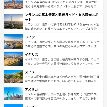
景など、自然景観も見逃せない。観光の合間には、本場の
イベリア半島のほぼ80％を占めるスペインは、太陽が降り
ピザやパスタなど、絶品のイタリア料理を堪能することも
注ぐ地中海沿岸から雄大なピレネー山脈まで、多彩な自然
できる。朝目覚めてから夜眠るまで、すべての瞬間を楽し
と文化が詰まったヨーロッパ屈指の旅行先だ。多様な地域
フランスの基本情報と観光ガイド・有名観光スポ
ませてくれるイタリアで、忘れられない旅をしてみよう！
文化が根付くこの国では、情熱的なフラメンコ、熱気あふ
なお、新着のイタリア情報は
コンテンツ一覧
を参照してほ
れる闘牛、そして美味しいタパスが生活の一部となってい
ット
しい。
る。首都マドリードの洗練された雰囲気や、バルセロナの
フランスは、世界中の旅行者を魅了し続けるヨーロッパ屈
アートに溢れた街角から、地方では古代ローマ遺跡や中世
指の観光地だ。首都パリのエッフェル塔やルーブル美術館
の城塞都市、穏やかなビーチリゾートまで多彩な表情を見
といった象徴的なスポットから、田舎町の古風な美しさま
せる。地方によって風土や気候が異なるスペインはその個
ドイツ
で、幅広い魅力が詰まっている。華麗な宮殿、歴史的な大
性で訪れる人を魅了する。 なお、新着のスペイン情報は
コ
聖堂、美しいビーチ、そして豊かな自然が、訪れる者を心
ドイツは、豊かな歴史と多彩な文化が交差するヨーロッパ
ンテンツ一覧
を参照してほしい。
から魅了する。また、フランスは美食の国としても知ら
の中心に位置する国。中世の街並みが残るロマンチック街
れ、フランス料理はユネスコ無形文化遺産にも登録されて
道から、未来を先取りするようなモダンな都市まで多様な
イギリス
いる。シャンパンの発祥地であるランス、プロヴァンスの
顔を持つこの国は、どこを歩いても飽きることがない。ベ
香り高いラベンダー畑など、多彩な楽しみ方が可能だ。さ
ルリンの文化的活気、バイエルン州のアルプスの絶景、そ
イギリスは、古きよき伝統と最先端が共存する国。ウェス
らに、パリ以外の地域にも魅力が溢れており、どの街角に
してライン川沿いのワイン畑といった風景は必見。ビール
トミンスター寺院や大英博物館のようなランドマーク、歴
も豊かな歴史と文化が息づいている。パリ以外の個性あふ
とソーセージを味わいながら地元の人と過ごす楽しい時間
史ある大学都市、美しい丘陵地帯や牧歌的な風景など、エ
れる地方に足を運ぶとそれぞれで全く異なる文化を体験で
スイス
は、お酒好きな人にはぜひ体験してほしい。 なお、新着の
リアごとに異なる魅力がある。また、優雅なアフタヌーン
きるだろう。 なお、新着のフランス情報は
コンテンツ一覧
ドイツ情報は
コンテンツ一覧
を参照してほしい。
ティー、ビール好きにはたまらない英国パブ、サッカー観
スイスの国土面積は九州ほどの広さだが、運行時刻が正確
を参照してほしい。
戦など、本場だからこそできる体験も豊富。イギリスを旅
な交通網が整備されており、初心者でも安心して個人旅行
して楽しみつくそう。 なお、新着のイギリス情報は
コンテ
を楽しめる。日本同様に時刻表どおりの旅が可能だ。中世
アメリカ
ンツ一覧
を参照してほしい。
の建物がそのまま残る町や、スイスならではのユニークな
博物館もあり、アルプス観光だけでなく町歩きも満喫する
アメリカ合衆国は、広大な土地と多様な文化が魅力の国。
ことができる。国民の所得が高いため物価も高いが、旅行
東海岸の都市部から西海岸のカリフォルニアまで、訪れる
者向けの交通パス提供のサービスもあり、うまく活用すれ
場所ごとに異なる風景と体験が待っている。ニューヨーク
ハワイ
ば市内交通費無料で観光を楽しむこともできる。 なお、新
のような巨大都市は、観光、ショッピング、エンターテイ