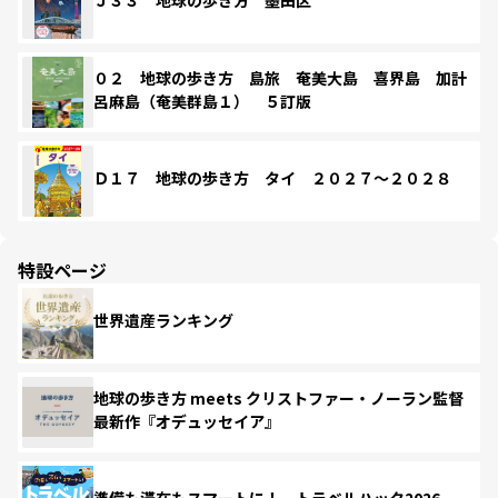
Ｊ３３ 地球の歩き方 墨田区
０２ 地球の歩き方 島旅 奄美大島 喜界島 加計
呂麻島（奄美群島１） ５訂版
Ｄ１７ 地球の歩き方 タイ ２０２７～２０２８
特設ページ
世界遺産ランキング
地球の歩き方 meets クリストファー・ノーラン監督
最新作『オデュッセイア』