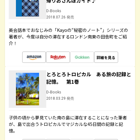
帰りおさんぽガイド♪
D-Books
2018.07.26 発売
英会話本でおなじみの「Kayoの“秘密のノート”」シリーズの
著者が、今度は自分の滞在するロンドン南東の田舎町をご紹
介！
詳細を見る
とろとろトロピカル ある旅の記録と
記憶。 第1巻
D-Books
2018.03.29 発売
子供の頃から夢見ていた南の島に滞在することになった筆者
が、島で出合うトロピカルでマジカルな45日間の記録と記
憶。