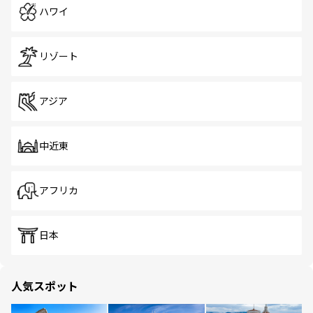
ハワイ
リゾート
アジア
中近東
アフリカ
日本
人気スポット