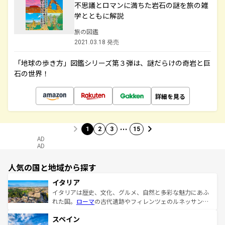
不思議とロマンに満ちた岩石の謎を旅の雑
学とともに解説
旅の図鑑
2021.03.18 発売
「地球の歩き方」図鑑シリーズ第３弾は、謎だらけの奇岩と巨
石の世界！
詳細を見る
…
1
2
3
15
AD
AD
人気の国と地域から探す
イタリア
イタリアは歴史、文化、グルメ、自然と多彩な魅力にあふ
れた国。
ローマ
の古代遺跡やフィレンツェのルネッサンス
美術、ヴェネツィアの運河など、歴史あるスポットはもち
スペイン
ろん、トスカーナの美しい田園風景やアマルフィ海岸の絶