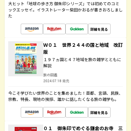
大ヒット「地球の歩き方 御朱印シリーズ」では初めてのコミ
ックエッセイ。イラストレーター柴田かおるが書きおろしまし
た
詳細を見る
Ｗ０１ 世界２４４の国と地域 改訂
版
１９７ヵ国と４７地域を旅の雑学とともに
解説
旅の図鑑
2024.07.18 発売
今こそ学びたい世界のことを集めました！首都、言語、民族、
宗教、特長、現地の挨拶、誰かに話したくなる旅の雑学も。
詳細を見る
０１ 御朱印でめぐる鎌倉のお寺 三