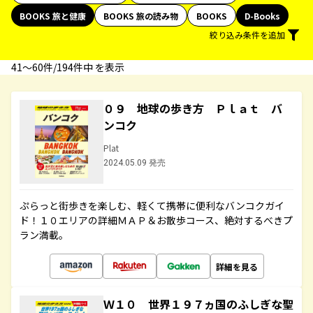
BOOKS 旅と健康
BOOKS 旅の読み物
BOOKS
D-Books
絞り込み条件を追加
41〜60件/194件中 を表示
０９ 地球の歩き方 Ｐｌａｔ バ
ンコク
Plat
2024.05.09 発売
ぷらっと街歩きを楽しむ、軽くて携帯に便利なバンコクガイ
ド！１０エリアの詳細ＭＡＰ＆お散歩コース、絶対するべきプ
ラン満載。
詳細を見る
Ｗ１０ 世界１９７ヵ国のふしぎな聖