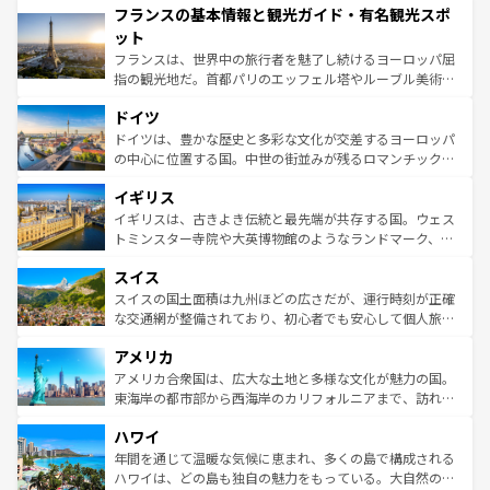
フランスの基本情報と観光ガイド・有名観光スポ
ませてくれるイタリアで、忘れられない旅をしてみよう！
文化が根付くこの国では、情熱的なフラメンコ、熱気あふ
なお、新着のイタリア情報は
コンテンツ一覧
を参照してほ
れる闘牛、そして美味しいタパスが生活の一部となってい
ット
しい。
る。首都マドリードの洗練された雰囲気や、バルセロナの
フランスは、世界中の旅行者を魅了し続けるヨーロッパ屈
アートに溢れた街角から、地方では古代ローマ遺跡や中世
指の観光地だ。首都パリのエッフェル塔やルーブル美術館
の城塞都市、穏やかなビーチリゾートまで多彩な表情を見
といった象徴的なスポットから、田舎町の古風な美しさま
せる。地方によって風土や気候が異なるスペインはその個
ドイツ
で、幅広い魅力が詰まっている。華麗な宮殿、歴史的な大
性で訪れる人を魅了する。 なお、新着のスペイン情報は
コ
聖堂、美しいビーチ、そして豊かな自然が、訪れる者を心
ドイツは、豊かな歴史と多彩な文化が交差するヨーロッパ
ンテンツ一覧
を参照してほしい。
から魅了する。また、フランスは美食の国としても知ら
の中心に位置する国。中世の街並みが残るロマンチック街
れ、フランス料理はユネスコ無形文化遺産にも登録されて
道から、未来を先取りするようなモダンな都市まで多様な
イギリス
いる。シャンパンの発祥地であるランス、プロヴァンスの
顔を持つこの国は、どこを歩いても飽きることがない。ベ
香り高いラベンダー畑など、多彩な楽しみ方が可能だ。さ
ルリンの文化的活気、バイエルン州のアルプスの絶景、そ
イギリスは、古きよき伝統と最先端が共存する国。ウェス
らに、パリ以外の地域にも魅力が溢れており、どの街角に
してライン川沿いのワイン畑といった風景は必見。ビール
トミンスター寺院や大英博物館のようなランドマーク、歴
も豊かな歴史と文化が息づいている。パリ以外の個性あふ
とソーセージを味わいながら地元の人と過ごす楽しい時間
史ある大学都市、美しい丘陵地帯や牧歌的な風景など、エ
れる地方に足を運ぶとそれぞれで全く異なる文化を体験で
スイス
は、お酒好きな人にはぜひ体験してほしい。 なお、新着の
リアごとに異なる魅力がある。また、優雅なアフタヌーン
きるだろう。 なお、新着のフランス情報は
コンテンツ一覧
ドイツ情報は
コンテンツ一覧
を参照してほしい。
ティー、ビール好きにはたまらない英国パブ、サッカー観
スイスの国土面積は九州ほどの広さだが、運行時刻が正確
を参照してほしい。
戦など、本場だからこそできる体験も豊富。イギリスを旅
な交通網が整備されており、初心者でも安心して個人旅行
して楽しみつくそう。 なお、新着のイギリス情報は
コンテ
を楽しめる。日本同様に時刻表どおりの旅が可能だ。中世
アメリカ
ンツ一覧
を参照してほしい。
の建物がそのまま残る町や、スイスならではのユニークな
博物館もあり、アルプス観光だけでなく町歩きも満喫する
アメリカ合衆国は、広大な土地と多様な文化が魅力の国。
ことができる。国民の所得が高いため物価も高いが、旅行
東海岸の都市部から西海岸のカリフォルニアまで、訪れる
者向けの交通パス提供のサービスもあり、うまく活用すれ
場所ごとに異なる風景と体験が待っている。ニューヨーク
ハワイ
ば市内交通費無料で観光を楽しむこともできる。 なお、新
のような巨大都市は、観光、ショッピング、エンターテイ
着のスイス情報は
コンテンツ一覧
を参照してほしい。
ンメントが詰まった刺激的なスポットだ。一方、アメリカ
年間を通じて温暖な気候に恵まれ、多くの島で構成される
西部には大自然が広がり、グランドキャニオンやイエロー
ハワイは、どの島も独自の魅力をもっている。大自然の神