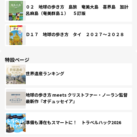
０２ 地球の歩き方 島旅 奄美大島 喜界島 加計
呂麻島（奄美群島１） ５訂版
Ｄ１７ 地球の歩き方 タイ ２０２７～２０２８
特設ページ
世界遺産ランキング
地球の歩き方 meets クリストファー・ノーラン監督
最新作『オデュッセイア』
準備も滞在もスマートに！ トラベルハック2026