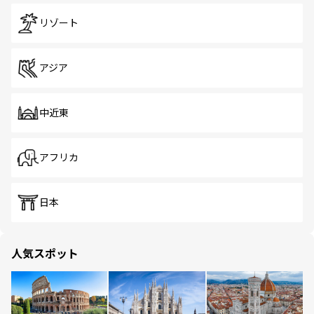
リゾート
アジア
中近東
アフリカ
日本
人気スポット