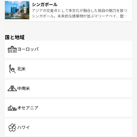
参照してほしい。
シンガポール
激する。気候は一年中温暖で、どの季節にも異なる楽しみ
み、どこを訪れても感動するはず。観光スポットが密集し
が待っている。親しみやすいタイの人々、仏教を中心とし
ており、効率よく見どころを回れるのも魅力。息をのむよ
アジアの交差点として多文化が融合した独自の魅力を放つ
た文化、そして多様な観光資源が、訪れる旅人を魅了し続
うな絶景から文化的な体験まで、香港を存分に楽しみ尽く
シンガポール。未来的な建築物が並ぶマリーナベイ、歴史
ける。 なお、新着のタイ情報は
コンテンツ一覧
を参照して
そう。 なお、新着の香港情報は
コンテンツ一覧
を参照して
と伝統を感じられるエスニックタウン、多数の緑豊かな公
ほしい。
ほしい。
園や自然保護区など、自然が調和した近代的な景観と文化
の多様性あふれるカラフルな町は、どこを歩いても新しい
国と地域
発見がある。さらに、治安のよさや充実した公共交通機関
も、旅行者にとっては魅力的なポイント。グルメも豊富
で、ホーカーズは地元の風情を楽しめる外せないスポット
ヨーロッパ
だ。訪れる人を飽きさせないシンガポールで、多様な魅力
を体感しよう。 なお、新着のシンガポール情報は
コンテン
ツ一覧
を参照してほしい。
北米
中南米
オセアニア
ハワイ