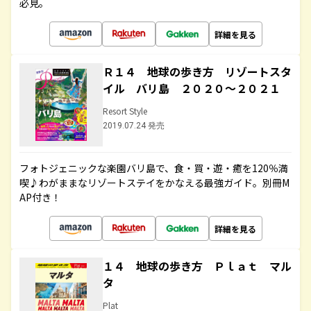
必見。
詳細を見る
Ｒ１４ 地球の歩き方 リゾートスタ
イル バリ島 ２０２０～２０２１
Resort Style
2019.07.24 発売
フォトジェニックな楽園バリ島で、食・買・遊・癒を120％満
喫♪わがままなリゾートステイをかなえる最強ガイド。別冊M
AP付き！
詳細を見る
１４ 地球の歩き方 Ｐｌａｔ マル
タ
Plat