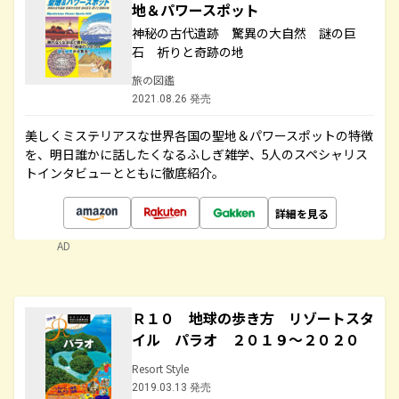
地＆パワースポット
神秘の古代遺跡 驚異の大自然 謎の巨
石 祈りと奇跡の地
旅の図鑑
2021.08.26 発売
美しくミステリアスな世界各国の聖地＆パワースポットの特徴
を、明日誰かに話したくなるふしぎ雑学、5人のスペシャリス
トインタビューとともに徹底紹介。
詳細を見る
AD
Ｒ１０ 地球の歩き方 リゾートスタ
イル パラオ ２０１９～２０２０
Resort Style
2019.03.13 発売