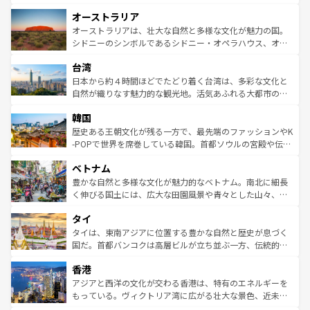
ストーン国立公園といった絶景が堪能できる。さらに、南
秘を感じたいなら、火山が生み出した壮大な景観を誇るハ
オーストラリア
部のニューオーリンズでは、音楽と美食が融合した独特の
ワイ島は見逃せない。また、定番の観光地といえばオアフ
文化が魅力。旅行者はアメリカの各地域で異なる魅力を楽
島だが、静かな自然を求めるならマウイ島やカウアイ島が
オーストラリアは、壮大な自然と多様な文化が魅力の国。
しみながら、その多様性と豊かな歴史を感じることができ
おすすめ。エメラルドグリーンに輝く海をはじめ、豊かな
シドニーのシンボルであるシドニー・オペラハウス、オー
るだろう。車でのロードトリップや列車の旅も、アメリカ
文化や歴史が息づいている。「アロハスピリット」と呼ば
ストラリア東海岸北部に広がる大サンゴ礁地帯グレートバ
ならではの贅沢な旅のスタイルだ。 なお、新着のアメリカ
台湾
れるおもてなしの心で訪れる人々を迎えてくれるハワイの
リアリーフや大陸中央部にそびえるウルル（エアーズロッ
情報は
コンテンツ一覧
を参照してほしい。
人々、おいしいローカルフードやハワイアンミュージッ
ク）、タスマニアの美しい原生林やケアンズの熱帯雨林な
日本から約４時間ほどでたどり着く台湾は、多彩な文化と
ク、伝統的なフラダンスなど、すべてがハワイの魅力を彩
ど、見どころがたくさん。また、カフェやワイン、オージ
自然が織りなす魅力的な観光地。活気あふれる大都市の台
っている。訪れるたびに新しい発見と感動が待っているハ
ービーフなどの食文化も豊かで、美味しいものであふれて
北やノスタルジックな町並みが人気な九份（ジォウフェ
ワイを、存分に味わってほしい。 なお、新着のハワイ情報
韓国
いる。アクティビティも充実しており、サーフィンやダイ
ン）、静ひつな山岳地帯である台湾東部など、都市の喧騒
は
コンテンツ一覧
を参照してほしい。
ビング、ハイキングなど、アウトドア好きにはたまらな
と山間の静けさが共存しており、訪れる人に新しい発見と
歴史ある王朝文化が残る一方で、最先端のファッションやK
い。オーストラリアの多彩な魅力を存分に味わいつくそ
驚きをもたらしてくれる。また、奥深い台湾の食文化も魅
-POPで世界を席巻している韓国。首都ソウルの宮殿や伝統
う。 なお、新着のオーストラリア情報は
コンテンツ一覧
を
力で、夜市などの屋台グルメから高級料理、ヘルシーで美
家屋が並ぶエリアでは韓国の歴史と文化に浸ることがで
参照してほしい。
ベトナム
容にもいいと評判のスイーツなど、バラエティ豊かな料理
き、地方に足を延ばせば四季折々の自然美を楽しむことが
が味わえる。 なお、新着の台湾情報は
コンテンツ一覧
を参
できる。そして、キムチや焼肉、絶品のストリートフード
豊かな自然と多様な文化が魅力的なベトナム。南北に細長
照してほしい。
まで、さまざまな韓国料理が待っている。夜には、韓国な
く伸びる国土には、広大な田園風景や青々とした山々、世
らではのナイトライフも堪能できる。あたたかいホスピタ
界遺産に登録された壮大な自然景観が点在し、都市部では
タイ
リティに包まれながら、韓国の多彩な魅力を心ゆくまで味
急速な発展と共に伝統が息づく。ハノイの古い町並みやホ
わってみてほしい。 なお、新着の韓国情報は
コンテンツ一
ーチミン市のフランス統治時代の建物も、独特の雰囲気を
タイは、東南アジアに位置する豊かな自然と歴史が息づく
覧
を参照してほしい。
醸し出している。また、バラエティの豊かさとおいしさで
国だ。首都バンコクは高層ビルが立ち並ぶ一方、伝統的な
世界中の食通を魅了してやまないベトナム料理も魅力のひ
寺院や市場がいたるところに点在し、古きよき文化と現代
香港
とつ。フォーやバインミー、ベトナムコーヒーなどは、ぜ
の活気が交差している。北部ではチェンマイなどの山岳地
ひ現地で味わいたい。どの地域を訪れてもあたたかい人々
帯で自然と触れ合い、南部ではプーケットやクラビの美し
アジアと西洋の文化が交わる香港は、特有のエネルギーを
が旅行者を迎えてくれるので、きっと忘れられない旅にな
いビーチでリゾート気分を楽しむことができる。タイ料理
もっている。ヴィクトリア湾に広がる壮大な景色、近未来
るはずだ。 なお、新着のベトナム情報は
コンテンツ一覧
を
は世界的に有名で、屋台から高級レストランまで味覚を刺
的なアートスポット、そして歴史と現代が融合した町並