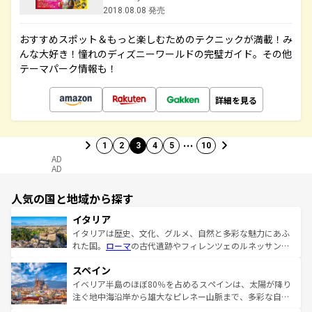
2018.08.08 発売
おすすめスポット＆もっと楽しむためのテクニックが満載！み
んな大好き！憧れのディズニーワールドの完璧ガイド。その他
テーマパーク情報も！
詳細を見る
…
1
2
3
4
5
10
AD
AD
人気の国と地域から探す
イタリア
イタリアは歴史、文化、グルメ、自然と多彩な魅力にあふ
れた国。
ローマ
の古代遺跡やフィレンツェのルネッサンス
美術、ヴェネツィアの運河など、歴史あるスポットはもち
スペイン
ろん、トスカーナの美しい田園風景やアマルフィ海岸の絶
景など、自然景観も見逃せない。観光の合間には、本場の
イベリア半島のほぼ80％を占めるスペインは、太陽が降り
ピザやパスタなど、絶品のイタリア料理を堪能することも
注ぐ地中海沿岸から雄大なピレネー山脈まで、多彩な自然
できる。朝目覚めてから夜眠るまで、すべての瞬間を楽し
と文化が詰まったヨーロッパ屈指の旅行先だ。多様な地域