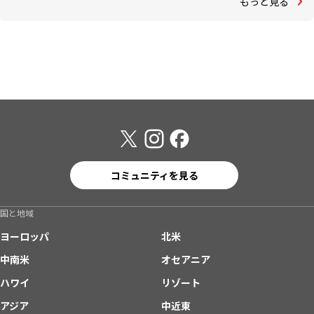
もっと見る
コミュニティを見る
国と地域
ヨーロッパ
北米
中南米
オセアニア
ハワイ
リゾート
アジア
中近東