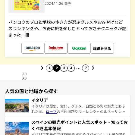
2024.11.26 発売
バンコクのプロと地球の歩き方が選ぶグルメやおみやげなど
のランキングや、お得に旅を楽しむとっておきテクニックが詰
まった一冊
詳細を見る
…
1
2
3
4
7
AD
AD
人気の国と地域から探す
イタリア
イタリアは歴史、文化、グルメ、自然と多彩な魅力にあふ
れた国。
ローマ
の古代遺跡やフィレンツェのルネッサンス
美術、ヴェネツィアの運河など、歴史あるスポットはもち
スペインの観光ポイントと人気スポット・知ってお
ろん、トスカーナの美しい田園風景やアマルフィ海岸の絶
景など、自然景観も見逃せない。観光の合間には、本場の
くべき基本情報
ピザやパスタなど、絶品のイタリア料理を堪能することも
イベリア半島のほぼ80％を占めるスペインは、太陽が降り