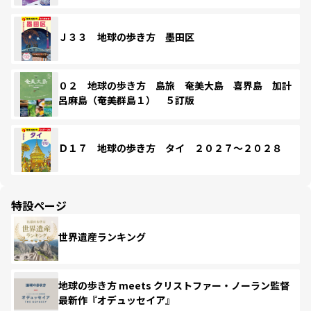
Ｊ３３ 地球の歩き方 墨田区
０２ 地球の歩き方 島旅 奄美大島 喜界島 加計
呂麻島（奄美群島１） ５訂版
Ｄ１７ 地球の歩き方 タイ ２０２７～２０２８
特設ページ
世界遺産ランキング
地球の歩き方 meets クリストファー・ノーラン監督
最新作『オデュッセイア』