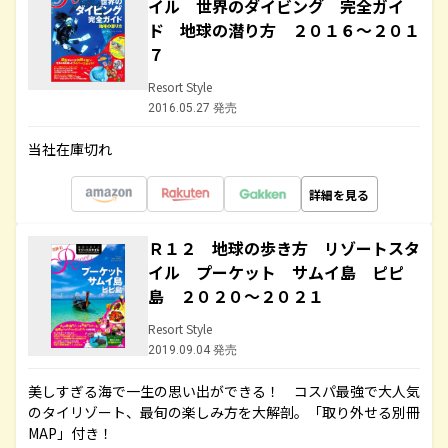
イル 世界のダイビング 完全ガイ
ド 地球の潜り方 ２０１６～２０１
７
Resort Style
2016.05.27 発売
当社在庫切れ
詳細を見る
Ｒ１２ 地球の歩き方 リゾートスタ
イル プーケット サムイ島 ピピ
島 ２０２０～２０２１
Resort Style
2019.09.04 発売
美しすぎる海で一生の思い出ができる！ コスパ最強で大人気
のタイリゾート、最旬の楽しみ方を大解剖。「取り外せる別冊
MAP」付き！