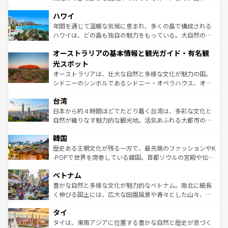
ば市内交通費無料で観光を楽しむこともできる。 なお、新
場所ごとに異なる風景と体験が待っている。ニューヨーク
着のスイス情報は
コンテンツ一覧
を参照してほしい。
ハワイ
のような巨大都市は、観光、ショッピング、エンターテイ
ンメントが詰まった刺激的なスポットだ。一方、アメリカ
年間を通じて温暖な気候に恵まれ、多くの島で構成される
西部には大自然が広がり、グランドキャニオンやイエロー
ハワイは、どの島も独自の魅力をもっている。大自然の神
ストーン国立公園といった絶景が堪能できる。さらに、南
秘を感じたいなら、火山が生み出した壮大な景観を誇るハ
オーストラリアの基本情報と観光ガイド・有名観
部のニューオーリンズでは、音楽と美食が融合した独特の
ワイ島は見逃せない。また、定番の観光地といえばオアフ
文化が魅力。旅行者はアメリカの各地域で異なる魅力を楽
島だが、静かな自然を求めるならマウイ島やカウアイ島が
光スポット
しみながら、その多様性と豊かな歴史を感じることができ
おすすめ。エメラルドグリーンに輝く海をはじめ、豊かな
オーストラリアは、壮大な自然と多様な文化が魅力の国。
るだろう。車でのロードトリップや列車の旅も、アメリカ
文化や歴史が息づいている。「アロハスピリット」と呼ば
シドニーのシンボルであるシドニー・オペラハウス、オー
ならではの贅沢な旅のスタイルだ。 なお、新着のアメリカ
れるおもてなしの心で訪れる人々を迎えてくれるハワイの
ストラリア東海岸北部に広がる大サンゴ礁地帯グレートバ
情報は
コンテンツ一覧
を参照してほしい。
人々、おいしいローカルフードやハワイアンミュージッ
台湾
リアリーフや大陸中央部にそびえるウルル（エアーズロッ
ク、伝統的なフラダンスなど、すべてがハワイの魅力を彩
ク）、タスマニアの美しい原生林やケアンズの熱帯雨林な
日本から約４時間ほどでたどり着く台湾は、多彩な文化と
っている。訪れるたびに新しい発見と感動が待っているハ
ど、見どころがたくさん。また、カフェやワイン、オージ
自然が織りなす魅力的な観光地。活気あふれる大都市の台
ワイを、存分に味わってほしい。 なお、新着のハワイ情報
ービーフなどの食文化も豊かで、美味しいものであふれて
北やノスタルジックな町並みが人気な九份（ジォウフェ
は
コンテンツ一覧
を参照してほしい。
韓国
いる。アクティビティも充実しており、サーフィンやダイ
ン）、静ひつな山岳地帯である台湾東部など、都市の喧騒
ビング、ハイキングなど、アウトドア好きにはたまらな
と山間の静けさが共存しており、訪れる人に新しい発見と
歴史ある王朝文化が残る一方で、最先端のファッションやK
い。オーストラリアの多彩な魅力を存分に味わいつくそ
驚きをもたらしてくれる。また、奥深い台湾の食文化も魅
-POPで世界を席巻している韓国。首都ソウルの宮殿や伝統
う。 なお、新着のオーストラリア情報は
コンテンツ一覧
を
力で、夜市などの屋台グルメから高級料理、ヘルシーで美
家屋が並ぶエリアでは韓国の歴史と文化に浸ることがで
参照してほしい。
ベトナム
容にもいいと評判のスイーツなど、バラエティ豊かな料理
き、地方に足を延ばせば四季折々の自然美を楽しむことが
が味わえる。 なお、新着の台湾情報は
コンテンツ一覧
を参
できる。そして、キムチや焼肉、絶品のストリートフード
豊かな自然と多様な文化が魅力的なベトナム。南北に細長
照してほしい。
まで、さまざまな韓国料理が待っている。夜には、韓国な
く伸びる国土には、広大な田園風景や青々とした山々、世
らではのナイトライフも堪能できる。あたたかいホスピタ
界遺産に登録された壮大な自然景観が点在し、都市部では
タイ
リティに包まれながら、韓国の多彩な魅力を心ゆくまで味
急速な発展と共に伝統が息づく。ハノイの古い町並みやホ
わってみてほしい。 なお、新着の韓国情報は
コンテンツ一
ーチミン市のフランス統治時代の建物も、独特の雰囲気を
タイは、東南アジアに位置する豊かな自然と歴史が息づく