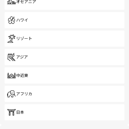
オセアニア
ハワイ
リゾート
アジア
中近東
アフリカ
日本