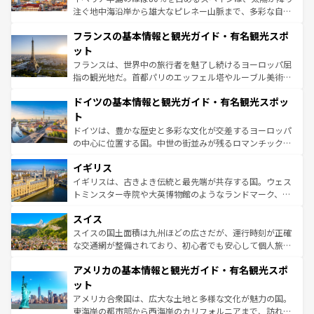
できる。朝目覚めてから夜眠るまで、すべての瞬間を楽し
注ぐ地中海沿岸から雄大なピレネー山脈まで、多彩な自然
ませてくれるイタリアで、忘れられない旅をしてみよう！
と文化が詰まったヨーロッパ屈指の旅行先だ。多様な地域
なお、新着のイタリア情報は
コンテンツ一覧
を参照してほ
フランスの基本情報と観光ガイド・有名観光スポ
文化が根付くこの国では、情熱的なフラメンコ、熱気あふ
しい。
れる闘牛、そして美味しいタパスが生活の一部となってい
ット
る。首都マドリードの洗練された雰囲気や、バルセロナの
フランスは、世界中の旅行者を魅了し続けるヨーロッパ屈
アートに溢れた街角から、地方では古代ローマ遺跡や中世
指の観光地だ。首都パリのエッフェル塔やルーブル美術館
の城塞都市、穏やかなビーチリゾートまで多彩な表情を見
といった象徴的なスポットから、田舎町の古風な美しさま
せる。地方によって風土や気候が異なるスペインはその個
ドイツの基本情報と観光ガイド・有名観光スポッ
で、幅広い魅力が詰まっている。華麗な宮殿、歴史的な大
性で訪れる人を魅了する。 なお、新着のスペイン情報は
コ
聖堂、美しいビーチ、そして豊かな自然が、訪れる者を心
ト
ンテンツ一覧
を参照してほしい。
から魅了する。また、フランスは美食の国としても知ら
ドイツは、豊かな歴史と多彩な文化が交差するヨーロッパ
れ、フランス料理はユネスコ無形文化遺産にも登録されて
の中心に位置する国。中世の街並みが残るロマンチック街
いる。シャンパンの発祥地であるランス、プロヴァンスの
道から、未来を先取りするようなモダンな都市まで多様な
香り高いラベンダー畑など、多彩な楽しみ方が可能だ。さ
イギリス
顔を持つこの国は、どこを歩いても飽きることがない。ベ
らに、パリ以外の地域にも魅力が溢れており、どの街角に
ルリンの文化的活気、バイエルン州のアルプスの絶景、そ
イギリスは、古きよき伝統と最先端が共存する国。ウェス
も豊かな歴史と文化が息づいている。パリ以外の個性あふ
してライン川沿いのワイン畑といった風景は必見。ビール
トミンスター寺院や大英博物館のようなランドマーク、歴
れる地方に足を運ぶとそれぞれで全く異なる文化を体験で
とソーセージを味わいながら地元の人と過ごす楽しい時間
史ある大学都市、美しい丘陵地帯や牧歌的な風景など、エ
きるだろう。 なお、新着のフランス情報は
コンテンツ一覧
スイス
は、お酒好きな人にはぜひ体験してほしい。 なお、新着の
リアごとに異なる魅力がある。また、優雅なアフタヌーン
を参照してほしい。
ドイツ情報は
コンテンツ一覧
を参照してほしい。
ティー、ビール好きにはたまらない英国パブ、サッカー観
スイスの国土面積は九州ほどの広さだが、運行時刻が正確
戦など、本場だからこそできる体験も豊富。イギリスを旅
な交通網が整備されており、初心者でも安心して個人旅行
して楽しみつくそう。 なお、新着のイギリス情報は
コンテ
を楽しめる。日本同様に時刻表どおりの旅が可能だ。中世
アメリカの基本情報と観光ガイド・有名観光スポ
ンツ一覧
を参照してほしい。
の建物がそのまま残る町や、スイスならではのユニークな
博物館もあり、アルプス観光だけでなく町歩きも満喫する
ット
ことができる。国民の所得が高いため物価も高いが、旅行
アメリカ合衆国は、広大な土地と多様な文化が魅力の国。
者向けの交通パス提供のサービスもあり、うまく活用すれ
東海岸の都市部から西海岸のカリフォルニアまで、訪れる