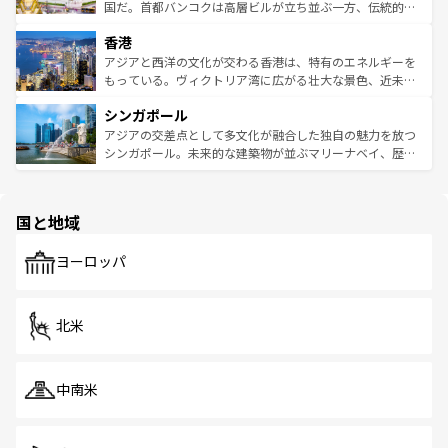
覧
を参照してほしい。
醸し出している。また、バラエティの豊かさとおいしさで
国だ。首都バンコクは高層ビルが立ち並ぶ一方、伝統的な
世界中の食通を魅了してやまないベトナム料理も魅力のひ
寺院や市場がいたるところに点在し、古きよき文化と現代
香港
とつ。フォーやバインミー、ベトナムコーヒーなどは、ぜ
の活気が交差している。北部ではチェンマイなどの山岳地
ひ現地で味わいたい。どの地域を訪れてもあたたかい人々
帯で自然と触れ合い、南部ではプーケットやクラビの美し
アジアと西洋の文化が交わる香港は、特有のエネルギーを
が旅行者を迎えてくれるので、きっと忘れられない旅にな
いビーチでリゾート気分を楽しむことができる。タイ料理
もっている。ヴィクトリア湾に広がる壮大な景色、近未来
るはずだ。 なお、新着のベトナム情報は
コンテンツ一覧
を
は世界的に有名で、屋台から高級レストランまで味覚を刺
的なアートスポット、そして歴史と現代が融合した町並
参照してほしい。
シンガポール
激する。気候は一年中温暖で、どの季節にも異なる楽しみ
み、どこを訪れても感動するはず。観光スポットが密集し
が待っている。親しみやすいタイの人々、仏教を中心とし
ており、効率よく見どころを回れるのも魅力。息をのむよ
アジアの交差点として多文化が融合した独自の魅力を放つ
た文化、そして多様な観光資源が、訪れる旅人を魅了し続
うな絶景から文化的な体験まで、香港を存分に楽しみ尽く
シンガポール。未来的な建築物が並ぶマリーナベイ、歴史
ける。 なお、新着のタイ情報は
コンテンツ一覧
を参照して
そう。 なお、新着の香港情報は
コンテンツ一覧
を参照して
と伝統を感じられるエスニックタウン、多数の緑豊かな公
ほしい。
ほしい。
園や自然保護区など、自然が調和した近代的な景観と文化
の多様性あふれるカラフルな町は、どこを歩いても新しい
国と地域
発見がある。さらに、治安のよさや充実した公共交通機関
も、旅行者にとっては魅力的なポイント。グルメも豊富
で、ホーカーズは地元の風情を楽しめる外せないスポット
ヨーロッパ
だ。訪れる人を飽きさせないシンガポールで、多様な魅力
を体感しよう。 なお、新着のシンガポール情報は
コンテン
ツ一覧
を参照してほしい。
北米
中南米