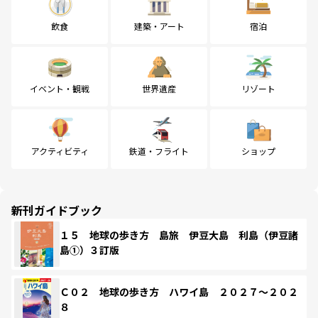
飲食
建築・アート
宿泊
イベント・観戦
世界遺産
リゾート
アクティビティ
鉄道・フライト
ショップ
新刊ガイドブック
１５ 地球の歩き方 島旅 伊豆大島 利島（伊豆諸
島①）３訂版
Ｃ０２ 地球の歩き方 ハワイ島 ２０２７～２０２
８