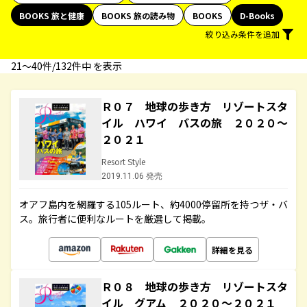
BOOKS 旅と健康
BOOKS 旅の読み物
BOOKS
D-Books
絞り込み条件を追加
21〜40件/132件中 を表示
Ｒ０７ 地球の歩き方 リゾートスタ
イル ハワイ バスの旅 ２０２０～
２０２１
Resort Style
2019.11.06 発売
オアフ島内を網羅する105ルート、約4000停留所を持つザ・バ
ス。旅行者に便利なルートを厳選して掲載。
詳細を見る
Ｒ０８ 地球の歩き方 リゾートスタ
イル グアム ２０２０～２０２１