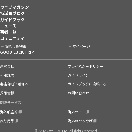
ウェブマガジン
特派員ブログ
ガイドブック
ニュース
著者一覧
コミュニティ
新規会員登録
マイページ
GOOD LUCK TRIP
運営会社
プライバシーポリシー
利用規約
ガイドライン
書店御担当者様へ
ガイドブックに投稿する
採用情報
お問い合わせ
関連サービス
海外航空券
海外ツアー
旅行用品
海外のおみやげ
© Arukikata. Co.,Ltd. All rights reserved.