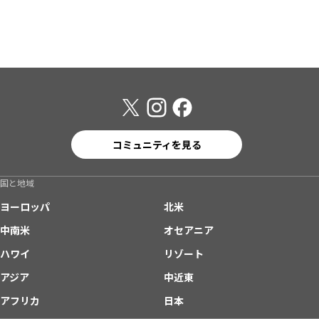
コミュニティを見る
国と地域
ヨーロッパ
北米
中南米
オセアニア
ハワイ
リゾート
アジア
中近東
アフリカ
日本