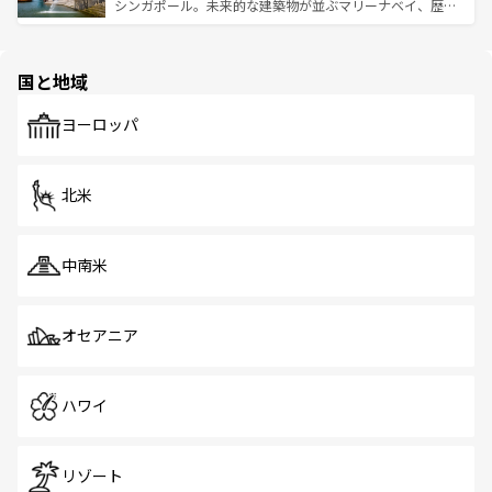
た文化、そして多様な観光資源が、訪れる旅人を魅了し続
うな絶景から文化的な体験まで、香港を存分に楽しみ尽く
シンガポール。未来的な建築物が並ぶマリーナベイ、歴史
ける。 なお、新着のタイ情報は
コンテンツ一覧
を参照して
そう。 なお、新着の香港情報は
コンテンツ一覧
を参照して
と伝統を感じられるエスニックタウン、多数の緑豊かな公
ほしい。
ほしい。
園や自然保護区など、自然が調和した近代的な景観と文化
の多様性あふれるカラフルな町は、どこを歩いても新しい
国と地域
発見がある。さらに、治安のよさや充実した公共交通機関
も、旅行者にとっては魅力的なポイント。グルメも豊富
で、ホーカーズは地元の風情を楽しめる外せないスポット
ヨーロッパ
だ。訪れる人を飽きさせないシンガポールで、多様な魅力
を体感しよう。 なお、新着のシンガポール情報は
コンテン
ツ一覧
を参照してほしい。
北米
中南米
オセアニア
ハワイ
リゾート