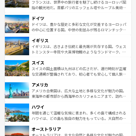
しい。
る。首都マドリードの洗練された雰囲気や、バルセロナの
フランスは、世界中の旅行者を魅了し続けるヨーロッパ屈
アートに溢れた街角から、地方では古代ローマ遺跡や中世
指の観光地だ。首都パリのエッフェル塔やルーブル美術館
の城塞都市、穏やかなビーチリゾートまで多彩な表情を見
といった象徴的なスポットから、田舎町の古風な美しさま
せる。地方によって風土や気候が異なるスペインはその個
ドイツ
で、幅広い魅力が詰まっている。華麗な宮殿、歴史的な大
性で訪れる人を魅了する。 なお、新着のスペイン情報は
コ
聖堂、美しいビーチ、そして豊かな自然が、訪れる者を心
ドイツは、豊かな歴史と多彩な文化が交差するヨーロッパ
ンテンツ一覧
を参照してほしい。
から魅了する。また、フランスは美食の国としても知ら
の中心に位置する国。中世の街並みが残るロマンチック街
れ、フランス料理はユネスコ無形文化遺産にも登録されて
道から、未来を先取りするようなモダンな都市まで多様な
イギリス
いる。シャンパンの発祥地であるランス、プロヴァンスの
顔を持つこの国は、どこを歩いても飽きることがない。ベ
香り高いラベンダー畑など、多彩な楽しみ方が可能だ。さ
ルリンの文化的活気、バイエルン州のアルプスの絶景、そ
イギリスは、古きよき伝統と最先端が共存する国。ウェス
らに、パリ以外の地域にも魅力が溢れており、どの街角に
してライン川沿いのワイン畑といった風景は必見。ビール
トミンスター寺院や大英博物館のようなランドマーク、歴
も豊かな歴史と文化が息づいている。パリ以外の個性あふ
とソーセージを味わいながら地元の人と過ごす楽しい時間
史ある大学都市、美しい丘陵地帯や牧歌的な風景など、エ
れる地方に足を運ぶとそれぞれで全く異なる文化を体験で
スイス
は、お酒好きな人にはぜひ体験してほしい。 なお、新着の
リアごとに異なる魅力がある。また、優雅なアフタヌーン
きるだろう。 なお、新着のフランス情報は
コンテンツ一覧
ドイツ情報は
コンテンツ一覧
を参照してほしい。
ティー、ビール好きにはたまらない英国パブ、サッカー観
スイスの国土面積は九州ほどの広さだが、運行時刻が正確
を参照してほしい。
戦など、本場だからこそできる体験も豊富。イギリスを旅
な交通網が整備されており、初心者でも安心して個人旅行
して楽しみつくそう。 なお、新着のイギリス情報は
コンテ
を楽しめる。日本同様に時刻表どおりの旅が可能だ。中世
アメリカ
ンツ一覧
を参照してほしい。
の建物がそのまま残る町や、スイスならではのユニークな
博物館もあり、アルプス観光だけでなく町歩きも満喫する
アメリカ合衆国は、広大な土地と多様な文化が魅力の国。
ことができる。国民の所得が高いため物価も高いが、旅行
東海岸の都市部から西海岸のカリフォルニアまで、訪れる
者向けの交通パス提供のサービスもあり、うまく活用すれ
場所ごとに異なる風景と体験が待っている。ニューヨーク
ハワイ
ば市内交通費無料で観光を楽しむこともできる。 なお、新
のような巨大都市は、観光、ショッピング、エンターテイ
着のスイス情報は
コンテンツ一覧
を参照してほしい。
ンメントが詰まった刺激的なスポットだ。一方、アメリカ
年間を通じて温暖な気候に恵まれ、多くの島で構成される
西部には大自然が広がり、グランドキャニオンやイエロー
ハワイは、どの島も独自の魅力をもっている。大自然の神
ストーン国立公園といった絶景が堪能できる。さらに、南
秘を感じたいなら、火山が生み出した壮大な景観を誇るハ
オーストラリア
部のニューオーリンズでは、音楽と美食が融合した独特の
ワイ島は見逃せない。また、定番の観光地といえばオアフ
文化が魅力。旅行者はアメリカの各地域で異なる魅力を楽
島だが、静かな自然を求めるならマウイ島やカウアイ島が
オーストラリアは、壮大な自然と多様な文化が魅力の国。