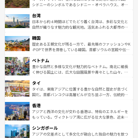
しみながら、その多様性と豊かな歴史を感じることができ
おすすめ。エメラルドグリーンに輝く海をはじめ、豊かな
シドニーのシンボルであるシドニー・オペラハウス、オー
るだろう。車でのロードトリップや列車の旅も、アメリカ
文化や歴史が息づいている。「アロハスピリット」と呼ば
ストラリア東海岸北部に広がる大サンゴ礁地帯グレートバ
ならではの贅沢な旅のスタイルだ。 なお、新着のアメリカ
台湾
れるおもてなしの心で訪れる人々を迎えてくれるハワイの
リアリーフや大陸中央部にそびえるウルル（エアーズロッ
情報は
コンテンツ一覧
を参照してほしい。
人々、おいしいローカルフードやハワイアンミュージッ
ク）、タスマニアの美しい原生林やケアンズの熱帯雨林な
日本から約４時間ほどでたどり着く台湾は、多彩な文化と
ク、伝統的なフラダンスなど、すべてがハワイの魅力を彩
ど、見どころがたくさん。また、カフェやワイン、オージ
自然が織りなす魅力的な観光地。活気あふれる大都市の台
っている。訪れるたびに新しい発見と感動が待っているハ
ービーフなどの食文化も豊かで、美味しいものであふれて
北やノスタルジックな町並みが人気な九份（ジォウフェ
ワイを、存分に味わってほしい。 なお、新着のハワイ情報
韓国
いる。アクティビティも充実しており、サーフィンやダイ
ン）、静ひつな山岳地帯である台湾東部など、都市の喧騒
は
コンテンツ一覧
を参照してほしい。
ビング、ハイキングなど、アウトドア好きにはたまらな
と山間の静けさが共存しており、訪れる人に新しい発見と
歴史ある王朝文化が残る一方で、最先端のファッションやK
い。オーストラリアの多彩な魅力を存分に味わいつくそ
驚きをもたらしてくれる。また、奥深い台湾の食文化も魅
-POPで世界を席巻している韓国。首都ソウルの宮殿や伝統
う。 なお、新着のオーストラリア情報は
コンテンツ一覧
を
力で、夜市などの屋台グルメから高級料理、ヘルシーで美
家屋が並ぶエリアでは韓国の歴史と文化に浸ることがで
参照してほしい。
ベトナム
容にもいいと評判のスイーツなど、バラエティ豊かな料理
き、地方に足を延ばせば四季折々の自然美を楽しむことが
が味わえる。 なお、新着の台湾情報は
コンテンツ一覧
を参
できる。そして、キムチや焼肉、絶品のストリートフード
豊かな自然と多様な文化が魅力的なベトナム。南北に細長
照してほしい。
まで、さまざまな韓国料理が待っている。夜には、韓国な
く伸びる国土には、広大な田園風景や青々とした山々、世
らではのナイトライフも堪能できる。あたたかいホスピタ
界遺産に登録された壮大な自然景観が点在し、都市部では
タイ
リティに包まれながら、韓国の多彩な魅力を心ゆくまで味
急速な発展と共に伝統が息づく。ハノイの古い町並みやホ
わってみてほしい。 なお、新着の韓国情報は
コンテンツ一
ーチミン市のフランス統治時代の建物も、独特の雰囲気を
タイは、東南アジアに位置する豊かな自然と歴史が息づく
覧
を参照してほしい。
醸し出している。また、バラエティの豊かさとおいしさで
国だ。首都バンコクは高層ビルが立ち並ぶ一方、伝統的な
世界中の食通を魅了してやまないベトナム料理も魅力のひ
寺院や市場がいたるところに点在し、古きよき文化と現代
香港
とつ。フォーやバインミー、ベトナムコーヒーなどは、ぜ
の活気が交差している。北部ではチェンマイなどの山岳地
ひ現地で味わいたい。どの地域を訪れてもあたたかい人々
帯で自然と触れ合い、南部ではプーケットやクラビの美し
アジアと西洋の文化が交わる香港は、特有のエネルギーを
が旅行者を迎えてくれるので、きっと忘れられない旅にな
いビーチでリゾート気分を楽しむことができる。タイ料理
もっている。ヴィクトリア湾に広がる壮大な景色、近未来
るはずだ。 なお、新着のベトナム情報は
コンテンツ一覧
を
は世界的に有名で、屋台から高級レストランまで味覚を刺
的なアートスポット、そして歴史と現代が融合した町並
参照してほしい。
シンガポール
激する。気候は一年中温暖で、どの季節にも異なる楽しみ
み、どこを訪れても感動するはず。観光スポットが密集し
が待っている。親しみやすいタイの人々、仏教を中心とし
ており、効率よく見どころを回れるのも魅力。息をのむよ
アジアの交差点として多文化が融合した独自の魅力を放つ