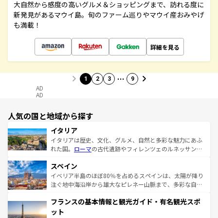
大自然から感度の高いグルメ＆ショッピングまで、訪れる度に
新発見があるマウイ島。旬のファーム巡りやマウイ産おみやげ
も満載！
詳細を見る
…
1
2
3
9
AD
AD
人気の国と地域から探す
イタリア
イタリアは歴史、文化、グルメ、自然と多彩な魅力にあふ
れた国。
ローマ
の古代遺跡やフィレンツェのルネッサンス
美術、ヴェネツィアの運河など、歴史あるスポットはもち
スペイン
ろん、トスカーナの美しい田園風景やアマルフィ海岸の絶
景など、自然景観も見逃せない。観光の合間には、本場の
イベリア半島のほぼ80％を占めるスペインは、太陽が降り
ピザやパスタなど、絶品のイタリア料理を堪能することも
注ぐ地中海沿岸から雄大なピレネー山脈まで、多彩な自然
できる。朝目覚めてから夜眠るまで、すべての瞬間を楽し
と文化が詰まったヨーロッパ屈指の旅行先だ。多様な地域
フランスの基本情報と観光ガイド・有名観光スポ
ませてくれるイタリアで、忘れられない旅をしてみよう！
文化が根付くこの国では、情熱的なフラメンコ、熱気あふ
なお、新着のイタリア情報は
コンテンツ一覧
を参照してほ
れる闘牛、そして美味しいタパスが生活の一部となってい
ット