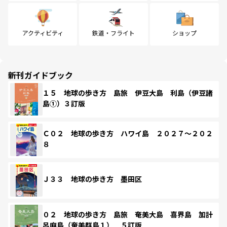
アクティビティ
鉄道・フライト
ショップ
新刊ガイドブック
１５ 地球の歩き方 島旅 伊豆大島 利島（伊豆諸
島①）３訂版
Ｃ０２ 地球の歩き方 ハワイ島 ２０２７～２０２
８
Ｊ３３ 地球の歩き方 墨田区
０２ 地球の歩き方 島旅 奄美大島 喜界島 加計
呂麻島（奄美群島１） ５訂版