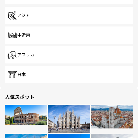
アジア
中近東
アフリカ
日本
人気スポット