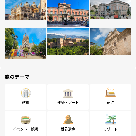
旅のテーマ
飲食
建築・アート
宿泊
イベント・観戦
世界遺産
リゾート