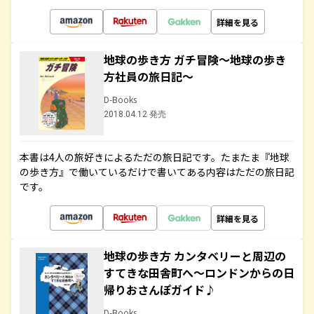
詳細を見る
地球の歩き方 ガチ冒険～地球の歩き
方社員の旅日記～
D-Books
2018.04.12 発売
本書は4人の旅好きによるただの旅日記です。たまたま『地球
の歩き方』で働いているだけで書いてある内容はただの旅日記
です。
詳細を見る
地球の歩き方 カンタベリーと周辺の
すてきな田舎町へ～ロンドンからの日
帰りおさんぽガイド♪
D-Books