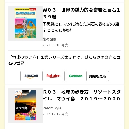
Ｗ０３ 世界の魅力的な奇岩と巨石１
３９選
不思議とロマンに満ちた岩石の謎を旅の雑
学とともに解説
旅の図鑑
2021.03.18 発売
「地球の歩き方」図鑑シリーズ第３弾は、謎だらけの奇岩と巨
石の世界！
詳細を見る
Ｒ０３ 地球の歩き方 リゾートスタ
イル マウイ島 ２０１９～２０２０
Resort Style
2018.12.12 発売