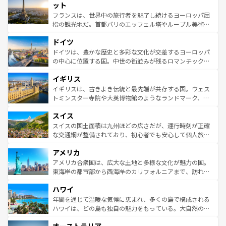
なお、新着のイタリア情報は
コンテンツ一覧
を参照してほ
れる闘牛、そして美味しいタパスが生活の一部となってい
ット
しい。
る。首都マドリードの洗練された雰囲気や、バルセロナの
フランスは、世界中の旅行者を魅了し続けるヨーロッパ屈
アートに溢れた街角から、地方では古代ローマ遺跡や中世
指の観光地だ。首都パリのエッフェル塔やルーブル美術館
の城塞都市、穏やかなビーチリゾートまで多彩な表情を見
といった象徴的なスポットから、田舎町の古風な美しさま
せる。地方によって風土や気候が異なるスペインはその個
ドイツ
で、幅広い魅力が詰まっている。華麗な宮殿、歴史的な大
性で訪れる人を魅了する。 なお、新着のスペイン情報は
コ
聖堂、美しいビーチ、そして豊かな自然が、訪れる者を心
ドイツは、豊かな歴史と多彩な文化が交差するヨーロッパ
ンテンツ一覧
を参照してほしい。
から魅了する。また、フランスは美食の国としても知ら
の中心に位置する国。中世の街並みが残るロマンチック街
れ、フランス料理はユネスコ無形文化遺産にも登録されて
道から、未来を先取りするようなモダンな都市まで多様な
イギリス
いる。シャンパンの発祥地であるランス、プロヴァンスの
顔を持つこの国は、どこを歩いても飽きることがない。ベ
香り高いラベンダー畑など、多彩な楽しみ方が可能だ。さ
ルリンの文化的活気、バイエルン州のアルプスの絶景、そ
イギリスは、古きよき伝統と最先端が共存する国。ウェス
らに、パリ以外の地域にも魅力が溢れており、どの街角に
してライン川沿いのワイン畑といった風景は必見。ビール
トミンスター寺院や大英博物館のようなランドマーク、歴
も豊かな歴史と文化が息づいている。パリ以外の個性あふ
とソーセージを味わいながら地元の人と過ごす楽しい時間
史ある大学都市、美しい丘陵地帯や牧歌的な風景など、エ
れる地方に足を運ぶとそれぞれで全く異なる文化を体験で
スイス
は、お酒好きな人にはぜひ体験してほしい。 なお、新着の
リアごとに異なる魅力がある。また、優雅なアフタヌーン
きるだろう。 なお、新着のフランス情報は
コンテンツ一覧
ドイツ情報は
コンテンツ一覧
を参照してほしい。
ティー、ビール好きにはたまらない英国パブ、サッカー観
スイスの国土面積は九州ほどの広さだが、運行時刻が正確
を参照してほしい。
戦など、本場だからこそできる体験も豊富。イギリスを旅
な交通網が整備されており、初心者でも安心して個人旅行
して楽しみつくそう。 なお、新着のイギリス情報は
コンテ
を楽しめる。日本同様に時刻表どおりの旅が可能だ。中世
アメリカ
ンツ一覧
を参照してほしい。
の建物がそのまま残る町や、スイスならではのユニークな
博物館もあり、アルプス観光だけでなく町歩きも満喫する
アメリカ合衆国は、広大な土地と多様な文化が魅力の国。
ことができる。国民の所得が高いため物価も高いが、旅行
東海岸の都市部から西海岸のカリフォルニアまで、訪れる
者向けの交通パス提供のサービスもあり、うまく活用すれ
場所ごとに異なる風景と体験が待っている。ニューヨーク
ハワイ
ば市内交通費無料で観光を楽しむこともできる。 なお、新
のような巨大都市は、観光、ショッピング、エンターテイ
着のスイス情報は
コンテンツ一覧
を参照してほしい。
ンメントが詰まった刺激的なスポットだ。一方、アメリカ
年間を通じて温暖な気候に恵まれ、多くの島で構成される
西部には大自然が広がり、グランドキャニオンやイエロー
ハワイは、どの島も独自の魅力をもっている。大自然の神
ストーン国立公園といった絶景が堪能できる。さらに、南
秘を感じたいなら、火山が生み出した壮大な景観を誇るハ
部のニューオーリンズでは、音楽と美食が融合した独特の