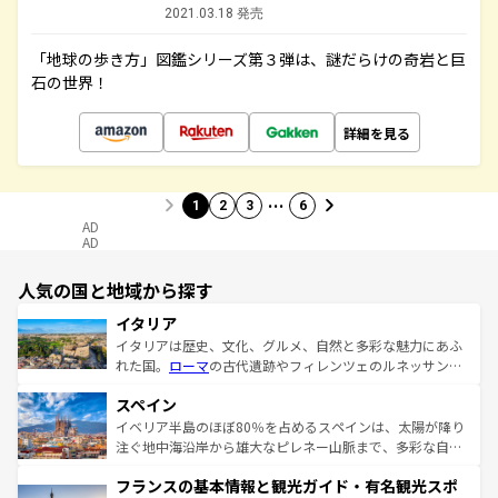
2021.03.18 発売
「地球の歩き方」図鑑シリーズ第３弾は、謎だらけの奇岩と巨
石の世界！
詳細を見る
…
1
2
3
6
AD
AD
人気の国と地域から探す
イタリア
イタリアは歴史、文化、グルメ、自然と多彩な魅力にあふ
れた国。
ローマ
の古代遺跡やフィレンツェのルネッサンス
美術、ヴェネツィアの運河など、歴史あるスポットはもち
スペイン
ろん、トスカーナの美しい田園風景やアマルフィ海岸の絶
景など、自然景観も見逃せない。観光の合間には、本場の
イベリア半島のほぼ80％を占めるスペインは、太陽が降り
ピザやパスタなど、絶品のイタリア料理を堪能することも
注ぐ地中海沿岸から雄大なピレネー山脈まで、多彩な自然
できる。朝目覚めてから夜眠るまで、すべての瞬間を楽し
と文化が詰まったヨーロッパ屈指の旅行先だ。多様な地域
フランスの基本情報と観光ガイド・有名観光スポ
ませてくれるイタリアで、忘れられない旅をしてみよう！
文化が根付くこの国では、情熱的なフラメンコ、熱気あふ