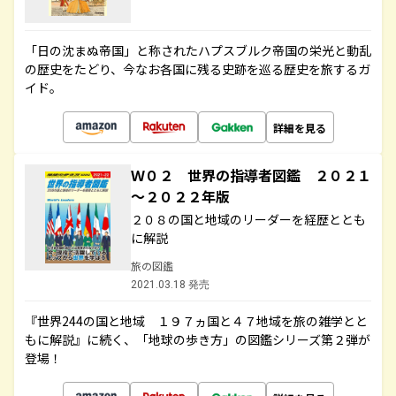
「日の沈まぬ帝国」と称されたハプスブルク帝国の栄光と動乱
の歴史をたどり、今なお各国に残る史跡を巡る歴史を旅するガ
イド。
詳細を見る
Ｗ０２ 世界の指導者図鑑 ２０２１
～２０２２年版
２０８の国と地域のリーダーを経歴ととも
に解説
旅の図鑑
2021.03.18 発売
『世界244の国と地域 １９７ヵ国と４７地域を旅の雑学とと
もに解説』に続く、「地球の歩き方」の図鑑シリーズ第２弾が
登場！