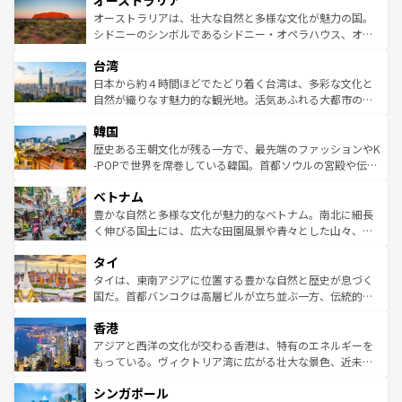
オーストラリア
ワイ島は見逃せない。また、定番の観光地といえばオアフ
文化が魅力。旅行者はアメリカの各地域で異なる魅力を楽
島だが、静かな自然を求めるならマウイ島やカウアイ島が
オーストラリアは、壮大な自然と多様な文化が魅力の国。
しみながら、その多様性と豊かな歴史を感じることができ
おすすめ。エメラルドグリーンに輝く海をはじめ、豊かな
シドニーのシンボルであるシドニー・オペラハウス、オー
るだろう。車でのロードトリップや列車の旅も、アメリカ
文化や歴史が息づいている。「アロハスピリット」と呼ば
ストラリア東海岸北部に広がる大サンゴ礁地帯グレートバ
ならではの贅沢な旅のスタイルだ。 なお、新着のアメリカ
台湾
れるおもてなしの心で訪れる人々を迎えてくれるハワイの
リアリーフや大陸中央部にそびえるウルル（エアーズロッ
情報は
コンテンツ一覧
を参照してほしい。
人々、おいしいローカルフードやハワイアンミュージッ
ク）、タスマニアの美しい原生林やケアンズの熱帯雨林な
日本から約４時間ほどでたどり着く台湾は、多彩な文化と
ク、伝統的なフラダンスなど、すべてがハワイの魅力を彩
ど、見どころがたくさん。また、カフェやワイン、オージ
自然が織りなす魅力的な観光地。活気あふれる大都市の台
っている。訪れるたびに新しい発見と感動が待っているハ
ービーフなどの食文化も豊かで、美味しいものであふれて
北やノスタルジックな町並みが人気な九份（ジォウフェ
ワイを、存分に味わってほしい。 なお、新着のハワイ情報
韓国
いる。アクティビティも充実しており、サーフィンやダイ
ン）、静ひつな山岳地帯である台湾東部など、都市の喧騒
は
コンテンツ一覧
を参照してほしい。
ビング、ハイキングなど、アウトドア好きにはたまらな
と山間の静けさが共存しており、訪れる人に新しい発見と
歴史ある王朝文化が残る一方で、最先端のファッションやK
い。オーストラリアの多彩な魅力を存分に味わいつくそ
驚きをもたらしてくれる。また、奥深い台湾の食文化も魅
-POPで世界を席巻している韓国。首都ソウルの宮殿や伝統
う。 なお、新着のオーストラリア情報は
コンテンツ一覧
を
力で、夜市などの屋台グルメから高級料理、ヘルシーで美
家屋が並ぶエリアでは韓国の歴史と文化に浸ることがで
参照してほしい。
ベトナム
容にもいいと評判のスイーツなど、バラエティ豊かな料理
き、地方に足を延ばせば四季折々の自然美を楽しむことが
が味わえる。 なお、新着の台湾情報は
コンテンツ一覧
を参
できる。そして、キムチや焼肉、絶品のストリートフード
豊かな自然と多様な文化が魅力的なベトナム。南北に細長
照してほしい。
まで、さまざまな韓国料理が待っている。夜には、韓国な
く伸びる国土には、広大な田園風景や青々とした山々、世
らではのナイトライフも堪能できる。あたたかいホスピタ
界遺産に登録された壮大な自然景観が点在し、都市部では
タイ
リティに包まれながら、韓国の多彩な魅力を心ゆくまで味
急速な発展と共に伝統が息づく。ハノイの古い町並みやホ
わってみてほしい。 なお、新着の韓国情報は
コンテンツ一
ーチミン市のフランス統治時代の建物も、独特の雰囲気を
タイは、東南アジアに位置する豊かな自然と歴史が息づく
覧
を参照してほしい。
醸し出している。また、バラエティの豊かさとおいしさで
国だ。首都バンコクは高層ビルが立ち並ぶ一方、伝統的な
世界中の食通を魅了してやまないベトナム料理も魅力のひ
寺院や市場がいたるところに点在し、古きよき文化と現代
香港
とつ。フォーやバインミー、ベトナムコーヒーなどは、ぜ
の活気が交差している。北部ではチェンマイなどの山岳地
ひ現地で味わいたい。どの地域を訪れてもあたたかい人々
帯で自然と触れ合い、南部ではプーケットやクラビの美し
アジアと西洋の文化が交わる香港は、特有のエネルギーを
が旅行者を迎えてくれるので、きっと忘れられない旅にな
いビーチでリゾート気分を楽しむことができる。タイ料理
もっている。ヴィクトリア湾に広がる壮大な景色、近未来
るはずだ。 なお、新着のベトナム情報は
コンテンツ一覧
を
は世界的に有名で、屋台から高級レストランまで味覚を刺
的なアートスポット、そして歴史と現代が融合した町並
参照してほしい。
シンガポール
激する。気候は一年中温暖で、どの季節にも異なる楽しみ
み、どこを訪れても感動するはず。観光スポットが密集し