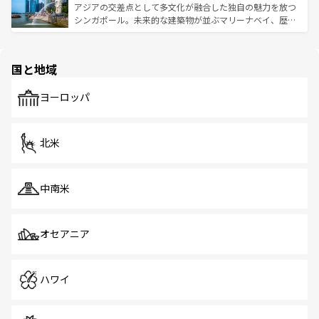
が待っている。親しみやすいタイの人々、仏教を中心とし
ており、効率よく見どころを回れるのも魅力。息をのむよ
アジアの交差点として多文化が融合した独自の魅力を放つ
た文化、そして多様な観光資源が、訪れる旅人を魅了し続
うな絶景から文化的な体験まで、香港を存分に楽しみ尽く
シンガポール。未来的な建築物が並ぶマリーナベイ、歴史
ける。 なお、新着のタイ情報は
コンテンツ一覧
を参照して
そう。 なお、新着の香港情報は
コンテンツ一覧
を参照して
と伝統を感じられるエスニックタウン、多数の緑豊かな公
ほしい。
ほしい。
園や自然保護区など、自然が調和した近代的な景観と文化
の多様性あふれるカラフルな町は、どこを歩いても新しい
国と地域
発見がある。さらに、治安のよさや充実した公共交通機関
も、旅行者にとっては魅力的なポイント。グルメも豊富
で、ホーカーズは地元の風情を楽しめる外せないスポット
ヨーロッパ
だ。訪れる人を飽きさせないシンガポールで、多様な魅力
を体感しよう。 なお、新着のシンガポール情報は
コンテン
ツ一覧
を参照してほしい。
北米
中南米
オセアニア
ハワイ