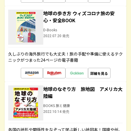
地球の歩き方 ウィズコロナ旅の安
心・安全BOOK
D-Books
2022.07.20 発売
久しぶりの海外旅行でも大丈夫！旅の手配や準備に使えるテク
ニックがつまった24ページの電子書籍
詳細を見る
地球のなぞり方 旅地図 アメリカ大
陸編
BOOKS 旅と健康
2022.10.14 発売
各国の地形や関係性をなぞって学ぶ新しい地図本！国境や州、