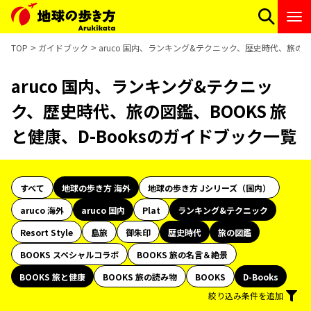
TOP
ガイドブック
aruco 国内、ランキング&テクニック、歴史時代、旅の図鑑
aruco 国内、ランキング&テクニッ
ク、歴史時代、旅の図鑑、BOOKS 旅
と健康、D-Booksのガイドブック一覧
すべて
地球の歩き方 海外
地球の歩き方 Jシリーズ（国内）
aruco 海外
aruco 国内
Plat
ランキング&テクニック
Resort Style
島旅
御朱印
歴史時代
旅の図鑑
BOOKS スペシャルコラボ
BOOKS 旅の名言＆絶景
BOOKS 旅と健康
BOOKS 旅の読み物
BOOKS
D-Books
絞り込み条件を追加