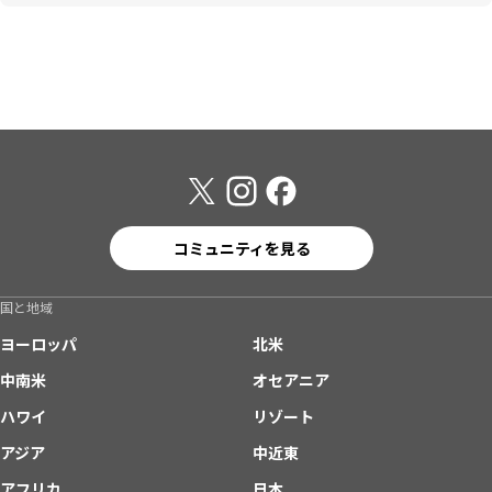
コミュニティを見る
国と地域
ヨーロッパ
北米
中南米
オセアニア
ハワイ
リゾート
アジア
中近東
アフリカ
日本