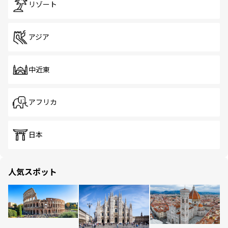
リゾート
アジア
中近東
アフリカ
日本
人気スポット