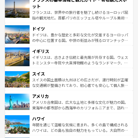
なお、新着のイタリア情報は
コンテンツ一覧
を参照してほ
れる闘牛、そして美味しいタパスが生活の一部となってい
ット
しい。
る。首都マドリードの洗練された雰囲気や、バルセロナの
フランスは、世界中の旅行者を魅了し続けるヨーロッパ屈
アートに溢れた街角から、地方では古代ローマ遺跡や中世
指の観光地だ。首都パリのエッフェル塔やルーブル美術館
の城塞都市、穏やかなビーチリゾートまで多彩な表情を見
といった象徴的なスポットから、田舎町の古風な美しさま
せる。地方によって風土や気候が異なるスペインはその個
ドイツ
で、幅広い魅力が詰まっている。華麗な宮殿、歴史的な大
性で訪れる人を魅了する。 なお、新着のスペイン情報は
コ
聖堂、美しいビーチ、そして豊かな自然が、訪れる者を心
ドイツは、豊かな歴史と多彩な文化が交差するヨーロッパ
ンテンツ一覧
を参照してほしい。
から魅了する。また、フランスは美食の国としても知ら
の中心に位置する国。中世の街並みが残るロマンチック街
れ、フランス料理はユネスコ無形文化遺産にも登録されて
道から、未来を先取りするようなモダンな都市まで多様な
イギリス
いる。シャンパンの発祥地であるランス、プロヴァンスの
顔を持つこの国は、どこを歩いても飽きることがない。ベ
香り高いラベンダー畑など、多彩な楽しみ方が可能だ。さ
ルリンの文化的活気、バイエルン州のアルプスの絶景、そ
イギリスは、古きよき伝統と最先端が共存する国。ウェス
らに、パリ以外の地域にも魅力が溢れており、どの街角に
してライン川沿いのワイン畑といった風景は必見。ビール
トミンスター寺院や大英博物館のようなランドマーク、歴
も豊かな歴史と文化が息づいている。パリ以外の個性あふ
とソーセージを味わいながら地元の人と過ごす楽しい時間
史ある大学都市、美しい丘陵地帯や牧歌的な風景など、エ
れる地方に足を運ぶとそれぞれで全く異なる文化を体験で
スイス
は、お酒好きな人にはぜひ体験してほしい。 なお、新着の
リアごとに異なる魅力がある。また、優雅なアフタヌーン
きるだろう。 なお、新着のフランス情報は
コンテンツ一覧
ドイツ情報は
コンテンツ一覧
を参照してほしい。
ティー、ビール好きにはたまらない英国パブ、サッカー観
スイスの国土面積は九州ほどの広さだが、運行時刻が正確
を参照してほしい。
戦など、本場だからこそできる体験も豊富。イギリスを旅
な交通網が整備されており、初心者でも安心して個人旅行
して楽しみつくそう。 なお、新着のイギリス情報は
コンテ
を楽しめる。日本同様に時刻表どおりの旅が可能だ。中世
アメリカ
ンツ一覧
を参照してほしい。
の建物がそのまま残る町や、スイスならではのユニークな
博物館もあり、アルプス観光だけでなく町歩きも満喫する
アメリカ合衆国は、広大な土地と多様な文化が魅力の国。
ことができる。国民の所得が高いため物価も高いが、旅行
東海岸の都市部から西海岸のカリフォルニアまで、訪れる
者向けの交通パス提供のサービスもあり、うまく活用すれ
場所ごとに異なる風景と体験が待っている。ニューヨーク
ハワイ
ば市内交通費無料で観光を楽しむこともできる。 なお、新
のような巨大都市は、観光、ショッピング、エンターテイ
着のスイス情報は
コンテンツ一覧
を参照してほしい。
ンメントが詰まった刺激的なスポットだ。一方、アメリカ
年間を通じて温暖な気候に恵まれ、多くの島で構成される
西部には大自然が広がり、グランドキャニオンやイエロー
ハワイは、どの島も独自の魅力をもっている。大自然の神
ストーン国立公園といった絶景が堪能できる。さらに、南
秘を感じたいなら、火山が生み出した壮大な景観を誇るハ