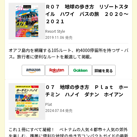
Ｒ０７ 地球の歩き方 リゾートスタ
イル ハワイ バスの旅 ２０２０～
２０２１
Resort Style
2019.11.06 発売
オアフ島内を網羅する105ルート、約4000停留所を持つザ・バ
ス。旅行者に便利なルートを厳選して掲載。
詳細を見る
０７ 地球の歩き方 Ｐｌａｔ ホー
チミン ハノイ ダナン ホイアン
Plat
2024.07.04 発売
これ１冊にすべて凝縮！ ベトナムの人気４都市＋人気の郊外
を楽しむ、携帯に便利な地球の歩き方コンパクトガイドの最新