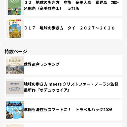
０２ 地球の歩き方 島旅 奄美大島 喜界島 加計
呂麻島（奄美群島１） ５訂版
Ｄ１７ 地球の歩き方 タイ ２０２７～２０２８
特設ページ
世界遺産ランキング
地球の歩き方 meets クリストファー・ノーラン監督
最新作『オデュッセイア』
準備も滞在もスマートに！ トラベルハック2026