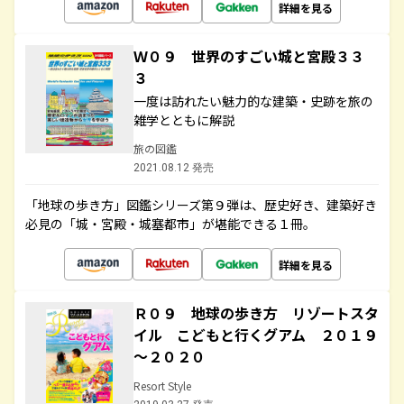
詳細を見る
Ｗ０９ 世界のすごい城と宮殿３３
３
一度は訪れたい魅力的な建築・史跡を旅の
雑学とともに解説
旅の図鑑
2021.08.12 発売
「地球の歩き方」図鑑シリーズ第９弾は、歴史好き、建築好き
必見の「城・宮殿・城塞都市」が堪能できる１冊。
詳細を見る
Ｒ０９ 地球の歩き方 リゾートスタ
イル こどもと行くグアム ２０１９
～２０２０
Resort Style