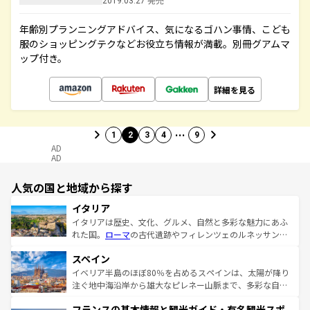
2019.03.27 発売
年齢別プランニングアドバイス、気になるゴハン事情、こども
服のショッピングテクなどお役立ち情報が満載。別冊グアムマ
ップ付き。
詳細を見る
…
1
2
3
4
9
AD
AD
人気の国と地域から探す
イタリア
イタリアは歴史、文化、グルメ、自然と多彩な魅力にあふ
れた国。
ローマ
の古代遺跡やフィレンツェのルネッサンス
美術、ヴェネツィアの運河など、歴史あるスポットはもち
スペイン
ろん、トスカーナの美しい田園風景やアマルフィ海岸の絶
景など、自然景観も見逃せない。観光の合間には、本場の
イベリア半島のほぼ80％を占めるスペインは、太陽が降り
ピザやパスタなど、絶品のイタリア料理を堪能することも
注ぐ地中海沿岸から雄大なピレネー山脈まで、多彩な自然
できる。朝目覚めてから夜眠るまで、すべての瞬間を楽し
と文化が詰まったヨーロッパ屈指の旅行先だ。多様な地域
フランスの基本情報と観光ガイド・有名観光スポ
ませてくれるイタリアで、忘れられない旅をしてみよう！
文化が根付くこの国では、情熱的なフラメンコ、熱気あふ