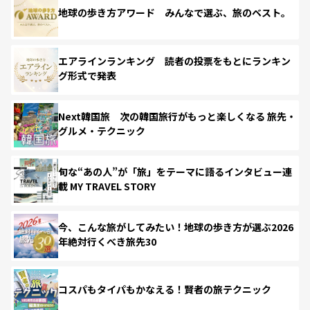
地球の歩き方アワード みんなで選ぶ、旅のベスト。
エアラインランキング 読者の投票をもとにランキン
グ形式で発表
Next韓国旅 次の韓国旅行がもっと楽しくなる 旅先・
グルメ・テクニック
旬な“あの人”が「旅」をテーマに語るインタビュー連
載 MY TRAVEL STORY
今、こんな旅がしてみたい！地球の歩き方が選ぶ2026
年絶対行くべき旅先30
コスパもタイパもかなえる！賢者の旅テクニック