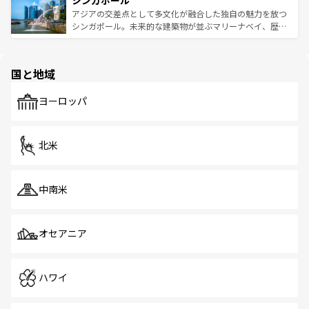
シンガポール
み、どこを訪れても感動するはず。観光スポットが密集し
が待っている。親しみやすいタイの人々、仏教を中心とし
ており、効率よく見どころを回れるのも魅力。息をのむよ
アジアの交差点として多文化が融合した独自の魅力を放つ
た文化、そして多様な観光資源が、訪れる旅人を魅了し続
うな絶景から文化的な体験まで、香港を存分に楽しみ尽く
シンガポール。未来的な建築物が並ぶマリーナベイ、歴史
ける。 なお、新着のタイ情報は
コンテンツ一覧
を参照して
そう。 なお、新着の香港情報は
コンテンツ一覧
を参照して
と伝統を感じられるエスニックタウン、多数の緑豊かな公
ほしい。
ほしい。
園や自然保護区など、自然が調和した近代的な景観と文化
の多様性あふれるカラフルな町は、どこを歩いても新しい
国と地域
発見がある。さらに、治安のよさや充実した公共交通機関
も、旅行者にとっては魅力的なポイント。グルメも豊富
で、ホーカーズは地元の風情を楽しめる外せないスポット
ヨーロッパ
だ。訪れる人を飽きさせないシンガポールで、多様な魅力
を体感しよう。 なお、新着のシンガポール情報は
コンテン
ツ一覧
を参照してほしい。
北米
中南米
オセアニア
ハワイ