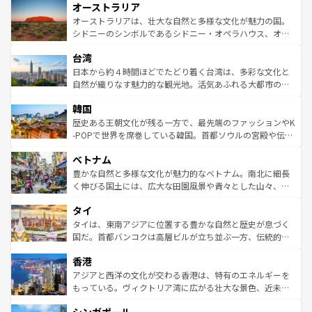
オーストラリア
部のニューオーリンズでは、音楽と美食が融合した独特の
ワイ島は見逃せない。また、定番の観光地といえばオアフ
文化が魅力。旅行者はアメリカの各地域で異なる魅力を楽
島だが、静かな自然を求めるならマウイ島やカウアイ島が
オーストラリアは、壮大な自然と多様な文化が魅力の国。
しみながら、その多様性と豊かな歴史を感じることができ
おすすめ。エメラルドグリーンに輝く海をはじめ、豊かな
シドニーのシンボルであるシドニー・オペラハウス、オー
るだろう。車でのロードトリップや列車の旅も、アメリカ
文化や歴史が息づいている。「アロハスピリット」と呼ば
ストラリア東海岸北部に広がる大サンゴ礁地帯グレートバ
ならではの贅沢な旅のスタイルだ。 なお、新着のアメリカ
台湾
れるおもてなしの心で訪れる人々を迎えてくれるハワイの
リアリーフや大陸中央部にそびえるウルル（エアーズロッ
情報は
コンテンツ一覧
を参照してほしい。
人々、おいしいローカルフードやハワイアンミュージッ
ク）、タスマニアの美しい原生林やケアンズの熱帯雨林な
日本から約４時間ほどでたどり着く台湾は、多彩な文化と
ク、伝統的なフラダンスなど、すべてがハワイの魅力を彩
ど、見どころがたくさん。また、カフェやワイン、オージ
自然が織りなす魅力的な観光地。活気あふれる大都市の台
っている。訪れるたびに新しい発見と感動が待っているハ
ービーフなどの食文化も豊かで、美味しいものであふれて
北やノスタルジックな町並みが人気な九份（ジォウフェ
ワイを、存分に味わってほしい。 なお、新着のハワイ情報
韓国
いる。アクティビティも充実しており、サーフィンやダイ
ン）、静ひつな山岳地帯である台湾東部など、都市の喧騒
は
コンテンツ一覧
を参照してほしい。
ビング、ハイキングなど、アウトドア好きにはたまらな
と山間の静けさが共存しており、訪れる人に新しい発見と
歴史ある王朝文化が残る一方で、最先端のファッションやK
い。オーストラリアの多彩な魅力を存分に味わいつくそ
驚きをもたらしてくれる。また、奥深い台湾の食文化も魅
-POPで世界を席巻している韓国。首都ソウルの宮殿や伝統
う。 なお、新着のオーストラリア情報は
コンテンツ一覧
を
力で、夜市などの屋台グルメから高級料理、ヘルシーで美
家屋が並ぶエリアでは韓国の歴史と文化に浸ることがで
参照してほしい。
ベトナム
容にもいいと評判のスイーツなど、バラエティ豊かな料理
き、地方に足を延ばせば四季折々の自然美を楽しむことが
が味わえる。 なお、新着の台湾情報は
コンテンツ一覧
を参
できる。そして、キムチや焼肉、絶品のストリートフード
豊かな自然と多様な文化が魅力的なベトナム。南北に細長
照してほしい。
まで、さまざまな韓国料理が待っている。夜には、韓国な
く伸びる国土には、広大な田園風景や青々とした山々、世
らではのナイトライフも堪能できる。あたたかいホスピタ
界遺産に登録された壮大な自然景観が点在し、都市部では
タイ
リティに包まれながら、韓国の多彩な魅力を心ゆくまで味
急速な発展と共に伝統が息づく。ハノイの古い町並みやホ
わってみてほしい。 なお、新着の韓国情報は
コンテンツ一
ーチミン市のフランス統治時代の建物も、独特の雰囲気を
タイは、東南アジアに位置する豊かな自然と歴史が息づく
覧
を参照してほしい。
醸し出している。また、バラエティの豊かさとおいしさで
国だ。首都バンコクは高層ビルが立ち並ぶ一方、伝統的な
世界中の食通を魅了してやまないベトナム料理も魅力のひ
寺院や市場がいたるところに点在し、古きよき文化と現代
香港
とつ。フォーやバインミー、ベトナムコーヒーなどは、ぜ
の活気が交差している。北部ではチェンマイなどの山岳地
ひ現地で味わいたい。どの地域を訪れてもあたたかい人々
帯で自然と触れ合い、南部ではプーケットやクラビの美し
アジアと西洋の文化が交わる香港は、特有のエネルギーを
が旅行者を迎えてくれるので、きっと忘れられない旅にな
いビーチでリゾート気分を楽しむことができる。タイ料理
もっている。ヴィクトリア湾に広がる壮大な景色、近未来
るはずだ。 なお、新着のベトナム情報は
コンテンツ一覧
を
は世界的に有名で、屋台から高級レストランまで味覚を刺
的なアートスポット、そして歴史と現代が融合した町並
参照してほしい。
激する。気候は一年中温暖で、どの季節にも異なる楽しみ