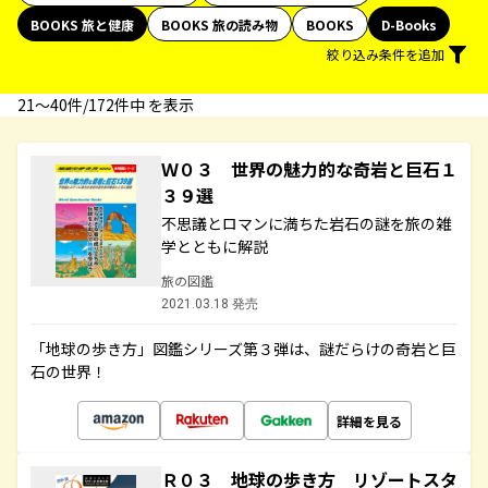
BOOKS 旅と健康
BOOKS 旅の読み物
BOOKS
D-Books
絞り込み条件を追加
21〜40件/172件中 を表示
Ｗ０３ 世界の魅力的な奇岩と巨石１
３９選
不思議とロマンに満ちた岩石の謎を旅の雑
学とともに解説
旅の図鑑
2021.03.18 発売
「地球の歩き方」図鑑シリーズ第３弾は、謎だらけの奇岩と巨
石の世界！
詳細を見る
Ｒ０３ 地球の歩き方 リゾートスタ