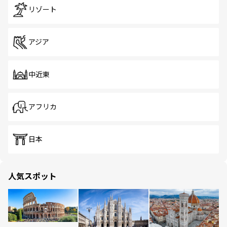
リゾート
アジア
中近東
アフリカ
日本
人気スポット