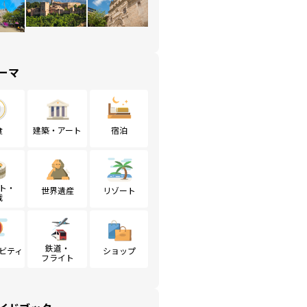
ーマ
食
建築・アート
宿泊
ト・
世界遺産
リゾート
戦
鉄道・
ビティ
ショップ
フライト