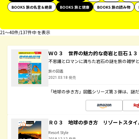
BOOKS 旅の名言＆絶景
BOOKS 旅と健康
BOOKS 旅の読み物
21〜40件/137件中 を表示
Ｗ０３ 世界の魅力的な奇岩と巨石１
不思議とロマンに満ちた岩石の謎を旅の雑学
旅の図鑑
2021.03.18 発売
「地球の歩き方」図鑑シリーズ第３弾は、謎
Ｒ０３ 地球の歩き方 リゾートスタイ
Resort Style