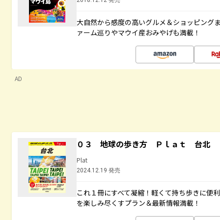
2018.12.12 発売
大自然から感度の高いグルメ＆ショッピング
ァーム巡りやマウイ産おみやげも満載！
AD
０３ 地球の歩き方 Ｐｌａｔ 台北
Plat
2024.12.19 発売
これ１冊にすべて凝縮！軽くて持ち歩きに便
を楽しみ尽くすプラン＆最新情報満載！