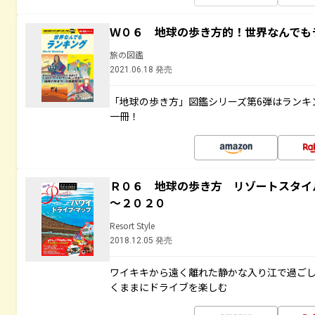
Ｗ０６ 地球の歩き方的！世界なんでも
旅の図鑑
2021.06.18 発売
「地球の歩き方」図鑑シリーズ第6弾はランキ
一冊！
Ｒ０６ 地球の歩き方 リゾートスタイ
～２０２０
Resort Style
2018.12.05 発売
ワイキキから遠く離れた静かな入り江で過ご
くままにドライブを楽しむ