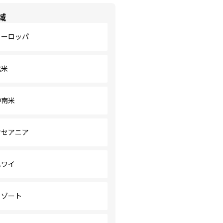
域
ヨーロッパ
北米
中南米
オセアニア
ハワイ
リゾート