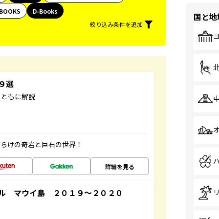
BOOKS
D-Books
国と地
絞り込み条件を追加
３９選
とともに解説
だらけの奇岩と巨石の世界！
詳細を見る
ル マウイ島 ２０１９～２０２０