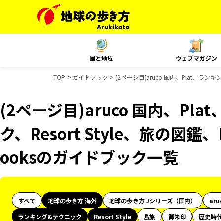
国と地域
ウェブマガジン
TOP
ガイドブック
(2ページ目)aruco 国内、Plat、ラン
(2ページ目)aruco 国内、Pl
ク、Resort Style、旅の図鑑
ooksのガイドブック一覧
すべて
地球の歩き方 海外
地球の歩き方 Jシリーズ（国内）
aru
ランキング&テクニック
Resort Style
島旅
御朱印
歴史時