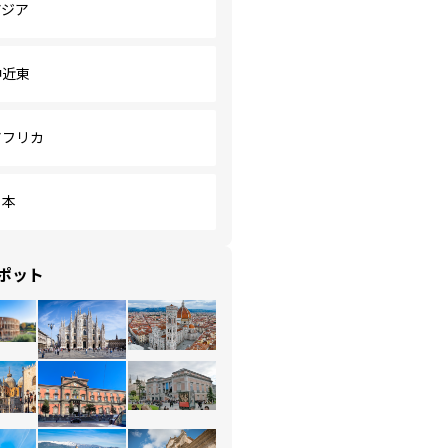
アジア
中近東
アフリカ
日本
ポット