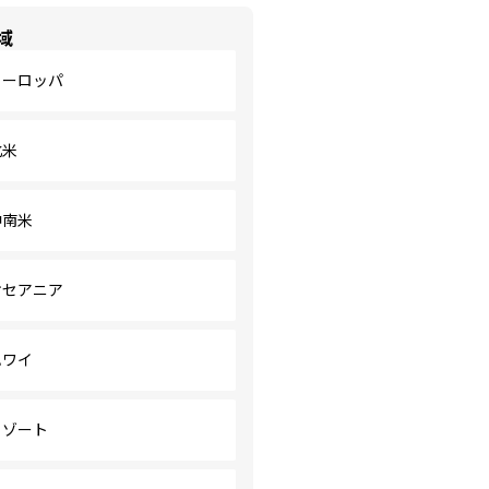
域
ヨーロッパ
北米
中南米
オセアニア
ハワイ
リゾート