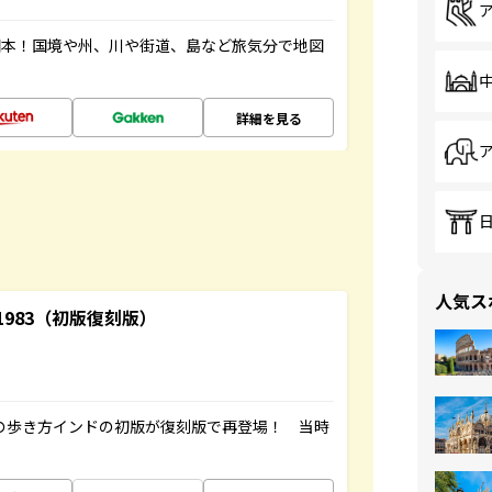
図本！国境や州、川や街道、島など旅気分で地図
詳細を見る
人気ス
-1983（初版復刻版）
球の歩き方インドの初版が復刻版で再登場！ 当時