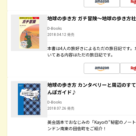
地球の歩き方 ガチ冒険～地球の歩き方
D-Books
2018.04.12 発売
本書は4人の旅好きによるただの旅日記です。
いてある内容はただの旅日記です。
地球の歩き方 カンタベリーと周辺のす
んぽガイド♪
D-Books
2018.07.26 発売
英会話本でおなじみの「Kayoの“秘密のノー
ンドン南東の田舎町をご紹介！