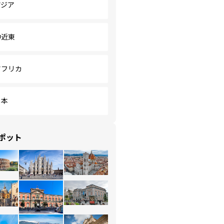
アジア
中近東
アフリカ
日本
ポット