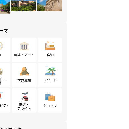
ーマ
食
建築・アート
宿泊
ト・
世界遺産
リゾート
戦
鉄道・
ビティ
ショップ
フライト