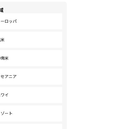
域
ヨーロッパ
北米
中南米
オセアニア
ハワイ
リゾート