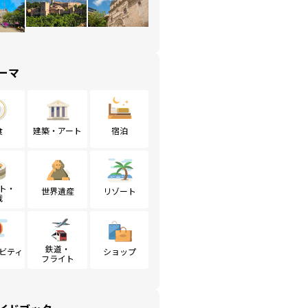
ーマ
食
建築・アート
宿泊
ト・
世界遺産
リゾート
戦
鉄道・
ビティ
ショップ
フライト