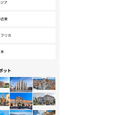
アジア
中近東
アフリカ
日本
ポット