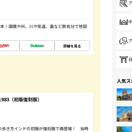
図本！国境や州、川や街道、島など旅気分で地図
詳細を見る
人気ス
-1983（初版復刻版）
球の歩き方インドの初版が復刻版で再登場！ 当時