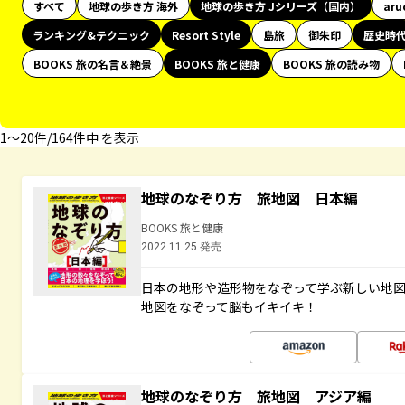
すべて
地球の歩き方 海外
地球の歩き方 Jシリーズ（国内）
aru
ランキング&テクニック
Resort Style
島旅
御朱印
歴史時
BOOKS 旅の名言＆絶景
BOOKS 旅と健康
BOOKS 旅の読み物
1〜20件/164件中 を表示
地球のなぞり方 旅地図 日本編
BOOKS 旅と健康
2022.11.25 発売
日本の地形や造形物をなぞって学ぶ新しい地
地図をなぞって脳もイキイキ！
地球のなぞり方 旅地図 アジア編