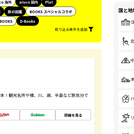
co 海外
aruco 国内
Plat
国と地
代
旅の図鑑
BOOKS スペシャルコラボ
BOOKS
D-Books
絞り込み条件を追加
図本！観光名所や橋、川、湖、半島など旅気分で
詳細を見る