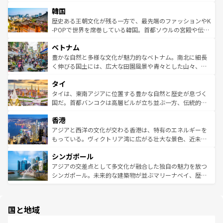
っている。訪れるたびに新しい発見と感動が待っているハ
ービーフなどの食文化も豊かで、美味しいものであふれて
北やノスタルジックな町並みが人気な九份（ジォウフェ
ワイを、存分に味わってほしい。 なお、新着のハワイ情報
韓国
いる。アクティビティも充実しており、サーフィンやダイ
ン）、静ひつな山岳地帯である台湾東部など、都市の喧騒
は
コンテンツ一覧
を参照してほしい。
ビング、ハイキングなど、アウトドア好きにはたまらな
と山間の静けさが共存しており、訪れる人に新しい発見と
歴史ある王朝文化が残る一方で、最先端のファッションやK
い。オーストラリアの多彩な魅力を存分に味わいつくそ
驚きをもたらしてくれる。また、奥深い台湾の食文化も魅
-POPで世界を席巻している韓国。首都ソウルの宮殿や伝統
う。 なお、新着のオーストラリア情報は
コンテンツ一覧
を
力で、夜市などの屋台グルメから高級料理、ヘルシーで美
家屋が並ぶエリアでは韓国の歴史と文化に浸ることがで
参照してほしい。
ベトナム
容にもいいと評判のスイーツなど、バラエティ豊かな料理
き、地方に足を延ばせば四季折々の自然美を楽しむことが
が味わえる。 なお、新着の台湾情報は
コンテンツ一覧
を参
できる。そして、キムチや焼肉、絶品のストリートフード
豊かな自然と多様な文化が魅力的なベトナム。南北に細長
照してほしい。
まで、さまざまな韓国料理が待っている。夜には、韓国な
く伸びる国土には、広大な田園風景や青々とした山々、世
らではのナイトライフも堪能できる。あたたかいホスピタ
界遺産に登録された壮大な自然景観が点在し、都市部では
タイ
リティに包まれながら、韓国の多彩な魅力を心ゆくまで味
急速な発展と共に伝統が息づく。ハノイの古い町並みやホ
わってみてほしい。 なお、新着の韓国情報は
コンテンツ一
ーチミン市のフランス統治時代の建物も、独特の雰囲気を
タイは、東南アジアに位置する豊かな自然と歴史が息づく
覧
を参照してほしい。
醸し出している。また、バラエティの豊かさとおいしさで
国だ。首都バンコクは高層ビルが立ち並ぶ一方、伝統的な
世界中の食通を魅了してやまないベトナム料理も魅力のひ
寺院や市場がいたるところに点在し、古きよき文化と現代
香港
とつ。フォーやバインミー、ベトナムコーヒーなどは、ぜ
の活気が交差している。北部ではチェンマイなどの山岳地
ひ現地で味わいたい。どの地域を訪れてもあたたかい人々
帯で自然と触れ合い、南部ではプーケットやクラビの美し
アジアと西洋の文化が交わる香港は、特有のエネルギーを
が旅行者を迎えてくれるので、きっと忘れられない旅にな
いビーチでリゾート気分を楽しむことができる。タイ料理
もっている。ヴィクトリア湾に広がる壮大な景色、近未来
るはずだ。 なお、新着のベトナム情報は
コンテンツ一覧
を
は世界的に有名で、屋台から高級レストランまで味覚を刺
的なアートスポット、そして歴史と現代が融合した町並
参照してほしい。
シンガポール
激する。気候は一年中温暖で、どの季節にも異なる楽しみ
み、どこを訪れても感動するはず。観光スポットが密集し
が待っている。親しみやすいタイの人々、仏教を中心とし
ており、効率よく見どころを回れるのも魅力。息をのむよ
アジアの交差点として多文化が融合した独自の魅力を放つ
た文化、そして多様な観光資源が、訪れる旅人を魅了し続
うな絶景から文化的な体験まで、香港を存分に楽しみ尽く
シンガポール。未来的な建築物が並ぶマリーナベイ、歴史
ける。 なお、新着のタイ情報は
コンテンツ一覧
を参照して
そう。 なお、新着の香港情報は
コンテンツ一覧
を参照して
と伝統を感じられるエスニックタウン、多数の緑豊かな公
ほしい。
ほしい。
園や自然保護区など、自然が調和した近代的な景観と文化
の多様性あふれるカラフルな町は、どこを歩いても新しい
国と地域
発見がある。さらに、治安のよさや充実した公共交通機関
も、旅行者にとっては魅力的なポイント。グルメも豊富