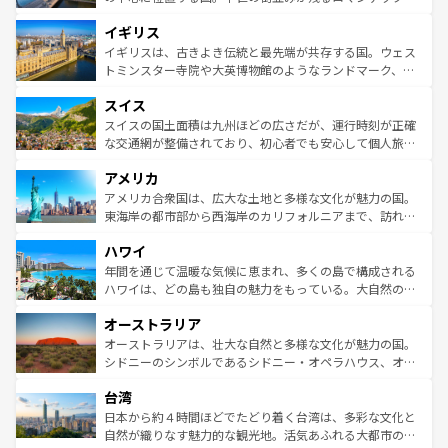
れ、フランス料理はユネスコ無形文化遺産にも登録されて
道から、未来を先取りするようなモダンな都市まで多様な
イギリス
いる。シャンパンの発祥地であるランス、プロヴァンスの
顔を持つこの国は、どこを歩いても飽きることがない。ベ
香り高いラベンダー畑など、多彩な楽しみ方が可能だ。さ
ルリンの文化的活気、バイエルン州のアルプスの絶景、そ
イギリスは、古きよき伝統と最先端が共存する国。ウェス
らに、パリ以外の地域にも魅力が溢れており、どの街角に
してライン川沿いのワイン畑といった風景は必見。ビール
トミンスター寺院や大英博物館のようなランドマーク、歴
も豊かな歴史と文化が息づいている。パリ以外の個性あふ
とソーセージを味わいながら地元の人と過ごす楽しい時間
史ある大学都市、美しい丘陵地帯や牧歌的な風景など、エ
れる地方に足を運ぶとそれぞれで全く異なる文化を体験で
スイス
は、お酒好きな人にはぜひ体験してほしい。 なお、新着の
リアごとに異なる魅力がある。また、優雅なアフタヌーン
きるだろう。 なお、新着のフランス情報は
コンテンツ一覧
ドイツ情報は
コンテンツ一覧
を参照してほしい。
ティー、ビール好きにはたまらない英国パブ、サッカー観
スイスの国土面積は九州ほどの広さだが、運行時刻が正確
を参照してほしい。
戦など、本場だからこそできる体験も豊富。イギリスを旅
な交通網が整備されており、初心者でも安心して個人旅行
して楽しみつくそう。 なお、新着のイギリス情報は
コンテ
を楽しめる。日本同様に時刻表どおりの旅が可能だ。中世
アメリカ
ンツ一覧
を参照してほしい。
の建物がそのまま残る町や、スイスならではのユニークな
博物館もあり、アルプス観光だけでなく町歩きも満喫する
アメリカ合衆国は、広大な土地と多様な文化が魅力の国。
ことができる。国民の所得が高いため物価も高いが、旅行
東海岸の都市部から西海岸のカリフォルニアまで、訪れる
者向けの交通パス提供のサービスもあり、うまく活用すれ
場所ごとに異なる風景と体験が待っている。ニューヨーク
ハワイ
ば市内交通費無料で観光を楽しむこともできる。 なお、新
のような巨大都市は、観光、ショッピング、エンターテイ
着のスイス情報は
コンテンツ一覧
を参照してほしい。
ンメントが詰まった刺激的なスポットだ。一方、アメリカ
年間を通じて温暖な気候に恵まれ、多くの島で構成される
西部には大自然が広がり、グランドキャニオンやイエロー
ハワイは、どの島も独自の魅力をもっている。大自然の神
ストーン国立公園といった絶景が堪能できる。さらに、南
秘を感じたいなら、火山が生み出した壮大な景観を誇るハ
オーストラリア
部のニューオーリンズでは、音楽と美食が融合した独特の
ワイ島は見逃せない。また、定番の観光地といえばオアフ
文化が魅力。旅行者はアメリカの各地域で異なる魅力を楽
島だが、静かな自然を求めるならマウイ島やカウアイ島が
オーストラリアは、壮大な自然と多様な文化が魅力の国。
しみながら、その多様性と豊かな歴史を感じることができ
おすすめ。エメラルドグリーンに輝く海をはじめ、豊かな
シドニーのシンボルであるシドニー・オペラハウス、オー
るだろう。車でのロードトリップや列車の旅も、アメリカ
文化や歴史が息づいている。「アロハスピリット」と呼ば
ストラリア東海岸北部に広がる大サンゴ礁地帯グレートバ
ならではの贅沢な旅のスタイルだ。 なお、新着のアメリカ
台湾
れるおもてなしの心で訪れる人々を迎えてくれるハワイの
リアリーフや大陸中央部にそびえるウルル（エアーズロッ
情報は
コンテンツ一覧
を参照してほしい。
人々、おいしいローカルフードやハワイアンミュージッ
ク）、タスマニアの美しい原生林やケアンズの熱帯雨林な
日本から約４時間ほどでたどり着く台湾は、多彩な文化と
ク、伝統的なフラダンスなど、すべてがハワイの魅力を彩
ど、見どころがたくさん。また、カフェやワイン、オージ
自然が織りなす魅力的な観光地。活気あふれる大都市の台