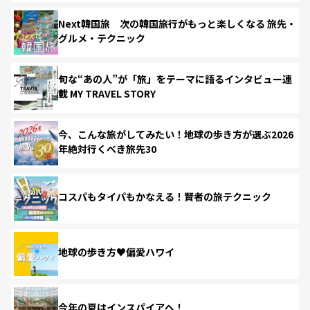
Next韓国旅 次の韓国旅行がもっと楽しくなる 旅先・
グルメ・テクニック
旬な“あの人”が「旅」をテーマに語るインタビュー連
載 MY TRAVEL STORY
今、こんな旅がしてみたい！地球の歩き方が選ぶ2026
年絶対行くべき旅先30
コスパもタイパもかなえる！賢者の旅テクニック
地球の歩き方♥偏愛ハワイ
今年の夏はインスパイアへ！