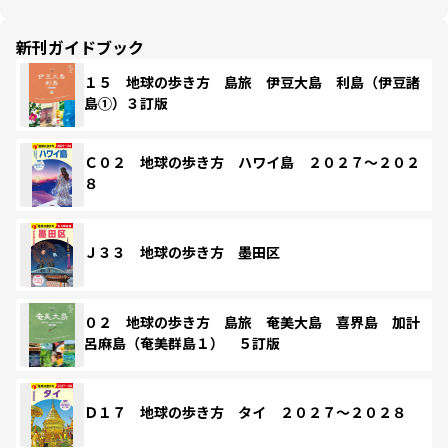
新刊ガイドブック
１５ 地球の歩き方 島旅 伊豆大島 利島（伊豆諸
島①）３訂版
Ｃ０２ 地球の歩き方 ハワイ島 ２０２７～２０２
８
Ｊ３３ 地球の歩き方 墨田区
０２ 地球の歩き方 島旅 奄美大島 喜界島 加計
呂麻島（奄美群島１） ５訂版
Ｄ１７ 地球の歩き方 タイ ２０２７～２０２８