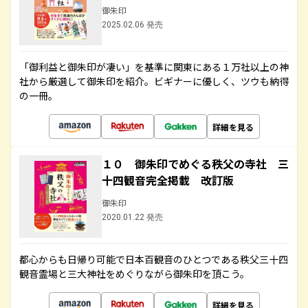
御朱印
2025.02.06 発売
「御利益と御朱印が凄い」を基準に関東にある１万社以上の神
社から厳選して御朱印を紹介。ビギナーに優しく、ツウも納得
の一冊。
詳細を見る
１０ 御朱印でめぐる秩父の寺社 三
十四観音完全掲載 改訂版
御朱印
2020.01.22 発売
都心からも日帰り可能で日本百観音のひとつである秩父三十四
観音霊場と三大神社をめぐりながら御朱印を頂こう。
詳細を見る