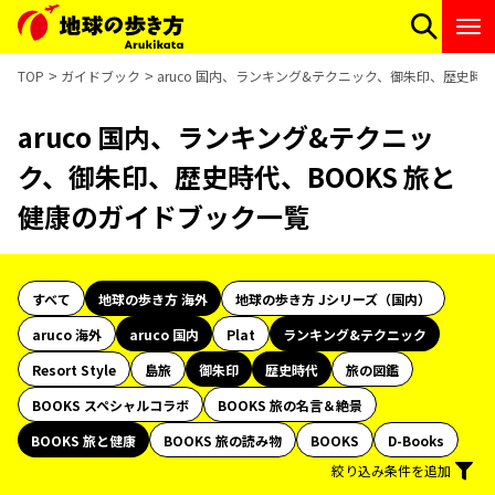
TOP
ガイドブック
aruco 国内、ランキング&テクニック、御朱印、歴史時
aruco 国内、ランキング&テクニッ
ク、御朱印、歴史時代、BOOKS 旅と
健康のガイドブック一覧
すべて
地球の歩き方 海外
地球の歩き方 Jシリーズ（国内）
aruco 海外
aruco 国内
Plat
ランキング&テクニック
Resort Style
島旅
御朱印
歴史時代
旅の図鑑
BOOKS スペシャルコラボ
BOOKS 旅の名言＆絶景
BOOKS 旅と健康
BOOKS 旅の読み物
BOOKS
D-Books
絞り込み条件を追加