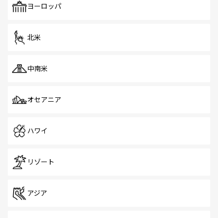
で、ホーカーズは地元の風情を楽しめる外せないスポット
ヨーロッパ
だ。訪れる人を飽きさせないシンガポールで、多様な魅力
を体感しよう。 なお、新着のシンガポール情報は
コンテン
ツ一覧
を参照してほしい。
北米
中南米
オセアニア
ハワイ
リゾート
アジア