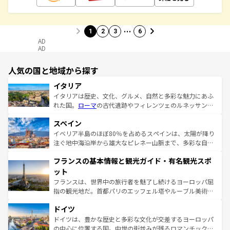
…
1
2
3
6
AD
AD
人気の国と地域から探す
イタリア
イタリアは歴史、文化、グルメ、自然と多彩な魅力にあふ
れた国。
ローマ
の古代遺跡やフィレンツェのルネッサンス
美術、ヴェネツィアの運河など、歴史あるスポットはもち
スペイン
ろん、トスカーナの美しい田園風景やアマルフィ海岸の絶
景など、自然景観も見逃せない。観光の合間には、本場の
イベリア半島のほぼ80％を占めるスペインは、太陽が降り
ピザやパスタなど、絶品のイタリア料理を堪能することも
注ぐ地中海沿岸から雄大なピレネー山脈まで、多彩な自然
できる。朝目覚めてから夜眠るまで、すべての瞬間を楽し
と文化が詰まったヨーロッパ屈指の旅行先だ。多様な地域
フランスの基本情報と観光ガイド・有名観光スポ
ませてくれるイタリアで、忘れられない旅をしてみよう！
文化が根付くこの国では、情熱的なフラメンコ、熱気あふ
なお、新着のイタリア情報は
コンテンツ一覧
を参照してほ
れる闘牛、そして美味しいタパスが生活の一部となってい
ット
しい。
る。首都マドリードの洗練された雰囲気や、バルセロナの
フランスは、世界中の旅行者を魅了し続けるヨーロッパ屈
アートに溢れた街角から、地方では古代ローマ遺跡や中世
指の観光地だ。首都パリのエッフェル塔やルーブル美術館
の城塞都市、穏やかなビーチリゾートまで多彩な表情を見
といった象徴的なスポットから、田舎町の古風な美しさま
せる。地方によって風土や気候が異なるスペインはその個
ドイツ
で、幅広い魅力が詰まっている。華麗な宮殿、歴史的な大
性で訪れる人を魅了する。 なお、新着のスペイン情報は
コ
聖堂、美しいビーチ、そして豊かな自然が、訪れる者を心
ドイツは、豊かな歴史と多彩な文化が交差するヨーロッパ
ンテンツ一覧
を参照してほしい。
から魅了する。また、フランスは美食の国としても知ら
の中心に位置する国。中世の街並みが残るロマンチック街