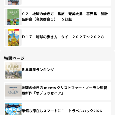
０２ 地球の歩き方 島旅 奄美大島 喜界島 加計
呂麻島（奄美群島１） ５訂版
Ｄ１７ 地球の歩き方 タイ ２０２７～２０２８
特設ページ
世界遺産ランキング
地球の歩き方 meets クリストファー・ノーラン監督
最新作『オデュッセイア』
準備も滞在もスマートに！ トラベルハック2026