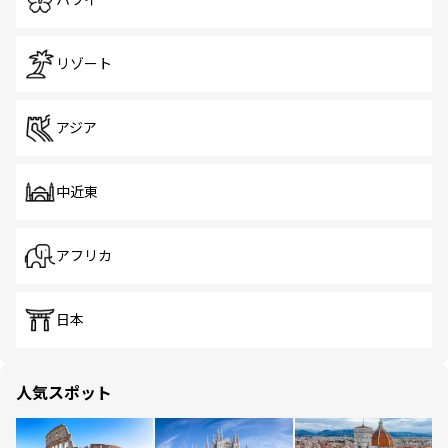
ハワイ
リゾート
アジア
中近東
アフリカ
日本
人気スポット