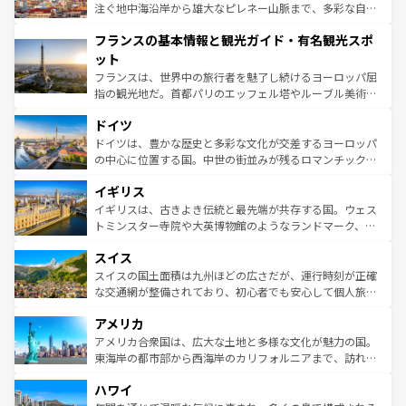
ピザやパスタなど、絶品のイタリア料理を堪能することも
注ぐ地中海沿岸から雄大なピレネー山脈まで、多彩な自然
できる。朝目覚めてから夜眠るまで、すべての瞬間を楽し
と文化が詰まったヨーロッパ屈指の旅行先だ。多様な地域
フランスの基本情報と観光ガイド・有名観光スポ
ませてくれるイタリアで、忘れられない旅をしてみよう！
文化が根付くこの国では、情熱的なフラメンコ、熱気あふ
なお、新着のイタリア情報は
コンテンツ一覧
を参照してほ
れる闘牛、そして美味しいタパスが生活の一部となってい
ット
しい。
る。首都マドリードの洗練された雰囲気や、バルセロナの
フランスは、世界中の旅行者を魅了し続けるヨーロッパ屈
アートに溢れた街角から、地方では古代ローマ遺跡や中世
指の観光地だ。首都パリのエッフェル塔やルーブル美術館
の城塞都市、穏やかなビーチリゾートまで多彩な表情を見
といった象徴的なスポットから、田舎町の古風な美しさま
せる。地方によって風土や気候が異なるスペインはその個
ドイツ
で、幅広い魅力が詰まっている。華麗な宮殿、歴史的な大
性で訪れる人を魅了する。 なお、新着のスペイン情報は
コ
聖堂、美しいビーチ、そして豊かな自然が、訪れる者を心
ドイツは、豊かな歴史と多彩な文化が交差するヨーロッパ
ンテンツ一覧
を参照してほしい。
から魅了する。また、フランスは美食の国としても知ら
の中心に位置する国。中世の街並みが残るロマンチック街
れ、フランス料理はユネスコ無形文化遺産にも登録されて
道から、未来を先取りするようなモダンな都市まで多様な
イギリス
いる。シャンパンの発祥地であるランス、プロヴァンスの
顔を持つこの国は、どこを歩いても飽きることがない。ベ
香り高いラベンダー畑など、多彩な楽しみ方が可能だ。さ
ルリンの文化的活気、バイエルン州のアルプスの絶景、そ
イギリスは、古きよき伝統と最先端が共存する国。ウェス
らに、パリ以外の地域にも魅力が溢れており、どの街角に
してライン川沿いのワイン畑といった風景は必見。ビール
トミンスター寺院や大英博物館のようなランドマーク、歴
も豊かな歴史と文化が息づいている。パリ以外の個性あふ
とソーセージを味わいながら地元の人と過ごす楽しい時間
史ある大学都市、美しい丘陵地帯や牧歌的な風景など、エ
れる地方に足を運ぶとそれぞれで全く異なる文化を体験で
スイス
は、お酒好きな人にはぜひ体験してほしい。 なお、新着の
リアごとに異なる魅力がある。また、優雅なアフタヌーン
きるだろう。 なお、新着のフランス情報は
コンテンツ一覧
ドイツ情報は
コンテンツ一覧
を参照してほしい。
ティー、ビール好きにはたまらない英国パブ、サッカー観
スイスの国土面積は九州ほどの広さだが、運行時刻が正確
を参照してほしい。
戦など、本場だからこそできる体験も豊富。イギリスを旅
な交通網が整備されており、初心者でも安心して個人旅行
して楽しみつくそう。 なお、新着のイギリス情報は
コンテ
を楽しめる。日本同様に時刻表どおりの旅が可能だ。中世
アメリカ
ンツ一覧
を参照してほしい。
の建物がそのまま残る町や、スイスならではのユニークな
博物館もあり、アルプス観光だけでなく町歩きも満喫する
アメリカ合衆国は、広大な土地と多様な文化が魅力の国。
ことができる。国民の所得が高いため物価も高いが、旅行
東海岸の都市部から西海岸のカリフォルニアまで、訪れる
者向けの交通パス提供のサービスもあり、うまく活用すれ
場所ごとに異なる風景と体験が待っている。ニューヨーク
ハワイ
ば市内交通費無料で観光を楽しむこともできる。 なお、新
のような巨大都市は、観光、ショッピング、エンターテイ
着のスイス情報は
コンテンツ一覧
を参照してほしい。