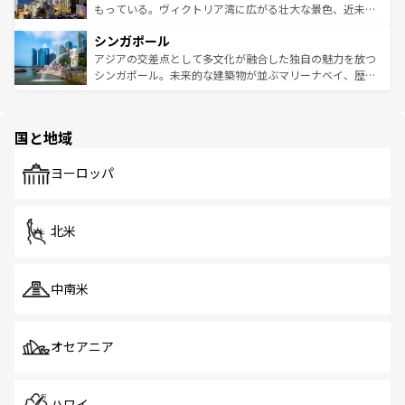
が旅行者を迎えてくれるので、きっと忘れられない旅にな
いビーチでリゾート気分を楽しむことができる。タイ料理
もっている。ヴィクトリア湾に広がる壮大な景色、近未来
るはずだ。 なお、新着のベトナム情報は
コンテンツ一覧
を
は世界的に有名で、屋台から高級レストランまで味覚を刺
的なアートスポット、そして歴史と現代が融合した町並
参照してほしい。
シンガポール
激する。気候は一年中温暖で、どの季節にも異なる楽しみ
み、どこを訪れても感動するはず。観光スポットが密集し
が待っている。親しみやすいタイの人々、仏教を中心とし
ており、効率よく見どころを回れるのも魅力。息をのむよ
アジアの交差点として多文化が融合した独自の魅力を放つ
た文化、そして多様な観光資源が、訪れる旅人を魅了し続
うな絶景から文化的な体験まで、香港を存分に楽しみ尽く
シンガポール。未来的な建築物が並ぶマリーナベイ、歴史
ける。 なお、新着のタイ情報は
コンテンツ一覧
を参照して
そう。 なお、新着の香港情報は
コンテンツ一覧
を参照して
と伝統を感じられるエスニックタウン、多数の緑豊かな公
ほしい。
ほしい。
園や自然保護区など、自然が調和した近代的な景観と文化
の多様性あふれるカラフルな町は、どこを歩いても新しい
国と地域
発見がある。さらに、治安のよさや充実した公共交通機関
も、旅行者にとっては魅力的なポイント。グルメも豊富
で、ホーカーズは地元の風情を楽しめる外せないスポット
ヨーロッパ
だ。訪れる人を飽きさせないシンガポールで、多様な魅力
を体感しよう。 なお、新着のシンガポール情報は
コンテン
ツ一覧
を参照してほしい。
北米
中南米
オセアニア