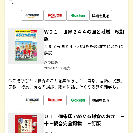
冊。
詳細を見る
Ｗ０１ 世界２４４の国と地域 改訂
版
１９７ヵ国と４７地域を旅の雑学とともに
解説
旅の図鑑
2024.07.18 発売
今こそ学びたい世界のことを集めました！首都、言語、民族、
宗教、特長、現地の挨拶、誰かに話したくなる旅の雑学も。
詳細を見る
０１ 御朱印でめぐる鎌倉のお寺 三
十三観音完全掲載 三訂版
御朱印