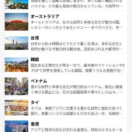
ンメントが詰まった刺激的なスポットだ。一方、アメリカ
年間を通じて温暖な気候に恵まれ、多くの島で構成される
西部には大自然が広がり、グランドキャニオンやイエロー
ハワイは、どの島も独自の魅力をもっている。大自然の神
ストーン国立公園といった絶景が堪能できる。さらに、南
秘を感じたいなら、火山が生み出した壮大な景観を誇るハ
オーストラリア
部のニューオーリンズでは、音楽と美食が融合した独特の
ワイ島は見逃せない。また、定番の観光地といえばオアフ
文化が魅力。旅行者はアメリカの各地域で異なる魅力を楽
島だが、静かな自然を求めるならマウイ島やカウアイ島が
オーストラリアは、壮大な自然と多様な文化が魅力の国。
しみながら、その多様性と豊かな歴史を感じることができ
おすすめ。エメラルドグリーンに輝く海をはじめ、豊かな
シドニーのシンボルであるシドニー・オペラハウス、オー
るだろう。車でのロードトリップや列車の旅も、アメリカ
文化や歴史が息づいている。「アロハスピリット」と呼ば
ストラリア東海岸北部に広がる大サンゴ礁地帯グレートバ
ならではの贅沢な旅のスタイルだ。 なお、新着のアメリカ
台湾
れるおもてなしの心で訪れる人々を迎えてくれるハワイの
リアリーフや大陸中央部にそびえるウルル（エアーズロッ
情報は
コンテンツ一覧
を参照してほしい。
人々、おいしいローカルフードやハワイアンミュージッ
ク）、タスマニアの美しい原生林やケアンズの熱帯雨林な
日本から約４時間ほどでたどり着く台湾は、多彩な文化と
ク、伝統的なフラダンスなど、すべてがハワイの魅力を彩
ど、見どころがたくさん。また、カフェやワイン、オージ
自然が織りなす魅力的な観光地。活気あふれる大都市の台
っている。訪れるたびに新しい発見と感動が待っているハ
ービーフなどの食文化も豊かで、美味しいものであふれて
北やノスタルジックな町並みが人気な九份（ジォウフェ
ワイを、存分に味わってほしい。 なお、新着のハワイ情報
韓国
いる。アクティビティも充実しており、サーフィンやダイ
ン）、静ひつな山岳地帯である台湾東部など、都市の喧騒
は
コンテンツ一覧
を参照してほしい。
ビング、ハイキングなど、アウトドア好きにはたまらな
と山間の静けさが共存しており、訪れる人に新しい発見と
歴史ある王朝文化が残る一方で、最先端のファッションやK
い。オーストラリアの多彩な魅力を存分に味わいつくそ
驚きをもたらしてくれる。また、奥深い台湾の食文化も魅
-POPで世界を席巻している韓国。首都ソウルの宮殿や伝統
う。 なお、新着のオーストラリア情報は
コンテンツ一覧
を
力で、夜市などの屋台グルメから高級料理、ヘルシーで美
家屋が並ぶエリアでは韓国の歴史と文化に浸ることがで
参照してほしい。
ベトナム
容にもいいと評判のスイーツなど、バラエティ豊かな料理
き、地方に足を延ばせば四季折々の自然美を楽しむことが
が味わえる。 なお、新着の台湾情報は
コンテンツ一覧
を参
できる。そして、キムチや焼肉、絶品のストリートフード
豊かな自然と多様な文化が魅力的なベトナム。南北に細長
照してほしい。
まで、さまざまな韓国料理が待っている。夜には、韓国な
く伸びる国土には、広大な田園風景や青々とした山々、世
らではのナイトライフも堪能できる。あたたかいホスピタ
界遺産に登録された壮大な自然景観が点在し、都市部では
タイ
リティに包まれながら、韓国の多彩な魅力を心ゆくまで味
急速な発展と共に伝統が息づく。ハノイの古い町並みやホ
わってみてほしい。 なお、新着の韓国情報は
コンテンツ一
ーチミン市のフランス統治時代の建物も、独特の雰囲気を
タイは、東南アジアに位置する豊かな自然と歴史が息づく
覧
を参照してほしい。
醸し出している。また、バラエティの豊かさとおいしさで
国だ。首都バンコクは高層ビルが立ち並ぶ一方、伝統的な
世界中の食通を魅了してやまないベトナム料理も魅力のひ
寺院や市場がいたるところに点在し、古きよき文化と現代
香港
とつ。フォーやバインミー、ベトナムコーヒーなどは、ぜ
の活気が交差している。北部ではチェンマイなどの山岳地
ひ現地で味わいたい。どの地域を訪れてもあたたかい人々
帯で自然と触れ合い、南部ではプーケットやクラビの美し
アジアと西洋の文化が交わる香港は、特有のエネルギーを