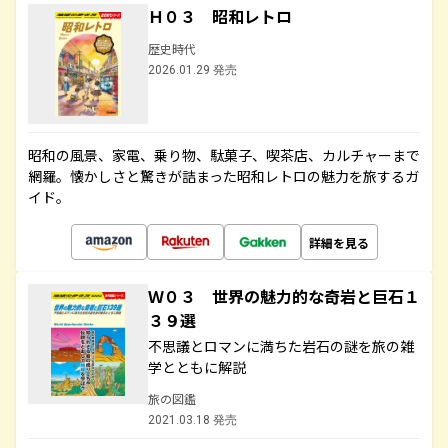
Ｈ０３ 昭和レトロ
歴史時代
2026.01.29 発売
昭和の風景、家電、乗り物、駄菓子、喫茶店、カルチャーまで
網羅。懐かしさと驚きが詰まった昭和レトロの魅力を旅するガ
イド。
詳細を見る
Ｗ０３ 世界の魅力的な奇岩と巨石１
３９選
不思議とロマンに満ちた岩石の謎を旅の雑
学とともに解説
旅の図鑑
2021.03.18 発売