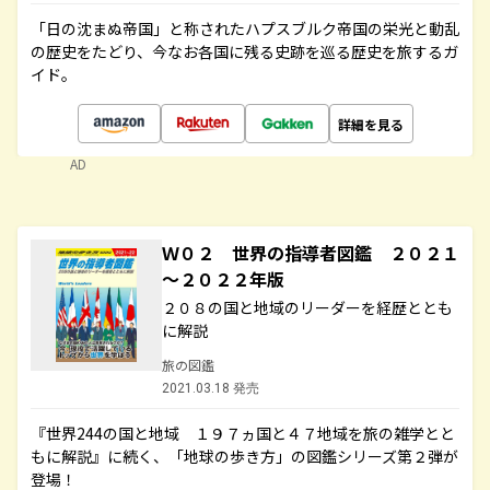
「日の沈まぬ帝国」と称されたハプスブルク帝国の栄光と動乱
の歴史をたどり、今なお各国に残る史跡を巡る歴史を旅するガ
イド。
詳細を見る
AD
Ｗ０２ 世界の指導者図鑑 ２０２１
～２０２２年版
２０８の国と地域のリーダーを経歴ととも
に解説
旅の図鑑
2021.03.18 発売
『世界244の国と地域 １９７ヵ国と４７地域を旅の雑学とと
もに解説』に続く、「地球の歩き方」の図鑑シリーズ第２弾が
登場！