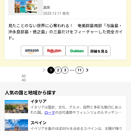
島旅
2025.12.11 発売
見たことのない世界に心奪われる！ 奄美群島南部「与論島・
沖永良部島・徳之島」の三島だけをフィーチャーした完全ガイ
ド。
詳細を見る
…
1
2
3
11
AD
AD
人気の国と地域から探す
イタリア
イタリアは歴史、文化、グルメ、自然と多彩な魅力にあふ
れた国。
ローマ
の古代遺跡やフィレンツェのルネッサンス
美術、ヴェネツィアの運河など、歴史あるスポットはもち
スペイン
ろん、トスカーナの美しい田園風景やアマルフィ海岸の絶
景など、自然景観も見逃せない。観光の合間には、本場の
イベリア半島のほぼ80％を占めるスペインは、太陽が降り