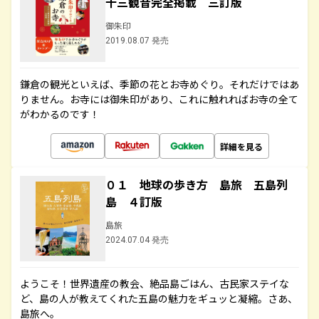
十三観音完全掲載 三訂版
御朱印
2019.08.07 発売
鎌倉の観光といえば、季節の花とお寺めぐり。それだけではあ
りません。お寺には御朱印があり、これに触れればお寺の全て
がわかるのです！
詳細を見る
０１ 地球の歩き方 島旅 五島列
島 ４訂版
島旅
2024.07.04 発売
ようこそ！世界遺産の教会、絶品島ごはん、古民家ステイな
ど、島の人が教えてくれた五島の魅力をギュッと凝縮。さあ、
島旅へ。