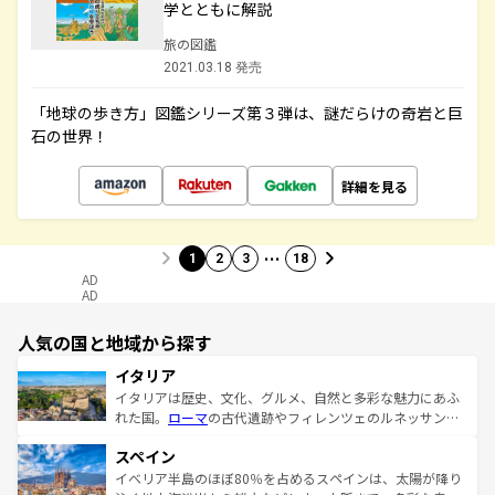
学とともに解説
旅の図鑑
2021.03.18 発売
「地球の歩き方」図鑑シリーズ第３弾は、謎だらけの奇岩と巨
石の世界！
詳細を見る
…
1
2
3
18
AD
AD
人気の国と地域から探す
イタリア
イタリアは歴史、文化、グルメ、自然と多彩な魅力にあふ
れた国。
ローマ
の古代遺跡やフィレンツェのルネッサンス
美術、ヴェネツィアの運河など、歴史あるスポットはもち
スペイン
ろん、トスカーナの美しい田園風景やアマルフィ海岸の絶
景など、自然景観も見逃せない。観光の合間には、本場の
イベリア半島のほぼ80％を占めるスペインは、太陽が降り