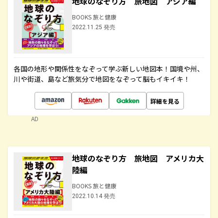
地球のなぞり方 旅地図 アジア編
BOOKS 旅と健康
2022.11.25 発売
各国の地形や関係性をなぞって学ぶ新しい地図本！国境や州、
川や街道、島など旅気分で地図をなぞって脳もイキイキ！
詳細を見る
AD
地球のなぞり方 旅地図 アメリカ大
陸編
BOOKS 旅と健康
2022.10.14 発売