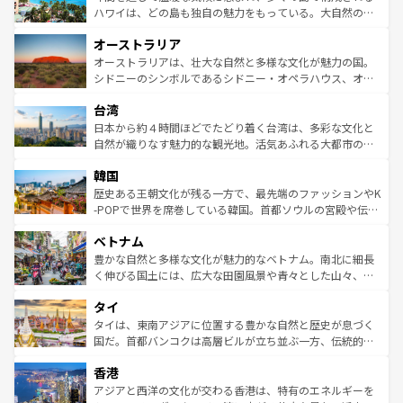
西部には大自然が広がり、グランドキャニオンやイエロー
ハワイは、どの島も独自の魅力をもっている。大自然の神
ストーン国立公園といった絶景が堪能できる。さらに、南
秘を感じたいなら、火山が生み出した壮大な景観を誇るハ
オーストラリア
部のニューオーリンズでは、音楽と美食が融合した独特の
ワイ島は見逃せない。また、定番の観光地といえばオアフ
文化が魅力。旅行者はアメリカの各地域で異なる魅力を楽
島だが、静かな自然を求めるならマウイ島やカウアイ島が
オーストラリアは、壮大な自然と多様な文化が魅力の国。
しみながら、その多様性と豊かな歴史を感じることができ
おすすめ。エメラルドグリーンに輝く海をはじめ、豊かな
シドニーのシンボルであるシドニー・オペラハウス、オー
るだろう。車でのロードトリップや列車の旅も、アメリカ
文化や歴史が息づいている。「アロハスピリット」と呼ば
ストラリア東海岸北部に広がる大サンゴ礁地帯グレートバ
ならではの贅沢な旅のスタイルだ。 なお、新着のアメリカ
台湾
れるおもてなしの心で訪れる人々を迎えてくれるハワイの
リアリーフや大陸中央部にそびえるウルル（エアーズロッ
情報は
コンテンツ一覧
を参照してほしい。
人々、おいしいローカルフードやハワイアンミュージッ
ク）、タスマニアの美しい原生林やケアンズの熱帯雨林な
日本から約４時間ほどでたどり着く台湾は、多彩な文化と
ク、伝統的なフラダンスなど、すべてがハワイの魅力を彩
ど、見どころがたくさん。また、カフェやワイン、オージ
自然が織りなす魅力的な観光地。活気あふれる大都市の台
っている。訪れるたびに新しい発見と感動が待っているハ
ービーフなどの食文化も豊かで、美味しいものであふれて
北やノスタルジックな町並みが人気な九份（ジォウフェ
ワイを、存分に味わってほしい。 なお、新着のハワイ情報
韓国
いる。アクティビティも充実しており、サーフィンやダイ
ン）、静ひつな山岳地帯である台湾東部など、都市の喧騒
は
コンテンツ一覧
を参照してほしい。
ビング、ハイキングなど、アウトドア好きにはたまらな
と山間の静けさが共存しており、訪れる人に新しい発見と
歴史ある王朝文化が残る一方で、最先端のファッションやK
い。オーストラリアの多彩な魅力を存分に味わいつくそ
驚きをもたらしてくれる。また、奥深い台湾の食文化も魅
-POPで世界を席巻している韓国。首都ソウルの宮殿や伝統
う。 なお、新着のオーストラリア情報は
コンテンツ一覧
を
力で、夜市などの屋台グルメから高級料理、ヘルシーで美
家屋が並ぶエリアでは韓国の歴史と文化に浸ることがで
参照してほしい。
ベトナム
容にもいいと評判のスイーツなど、バラエティ豊かな料理
き、地方に足を延ばせば四季折々の自然美を楽しむことが
が味わえる。 なお、新着の台湾情報は
コンテンツ一覧
を参
できる。そして、キムチや焼肉、絶品のストリートフード
豊かな自然と多様な文化が魅力的なベトナム。南北に細長
照してほしい。
まで、さまざまな韓国料理が待っている。夜には、韓国な
く伸びる国土には、広大な田園風景や青々とした山々、世
らではのナイトライフも堪能できる。あたたかいホスピタ
界遺産に登録された壮大な自然景観が点在し、都市部では
タイ
リティに包まれながら、韓国の多彩な魅力を心ゆくまで味
急速な発展と共に伝統が息づく。ハノイの古い町並みやホ
わってみてほしい。 なお、新着の韓国情報は
コンテンツ一
ーチミン市のフランス統治時代の建物も、独特の雰囲気を
タイは、東南アジアに位置する豊かな自然と歴史が息づく
覧
を参照してほしい。
醸し出している。また、バラエティの豊かさとおいしさで
国だ。首都バンコクは高層ビルが立ち並ぶ一方、伝統的な
世界中の食通を魅了してやまないベトナム料理も魅力のひ
寺院や市場がいたるところに点在し、古きよき文化と現代
香港
とつ。フォーやバインミー、ベトナムコーヒーなどは、ぜ
の活気が交差している。北部ではチェンマイなどの山岳地
ひ現地で味わいたい。どの地域を訪れてもあたたかい人々
帯で自然と触れ合い、南部ではプーケットやクラビの美し
アジアと西洋の文化が交わる香港は、特有のエネルギーを