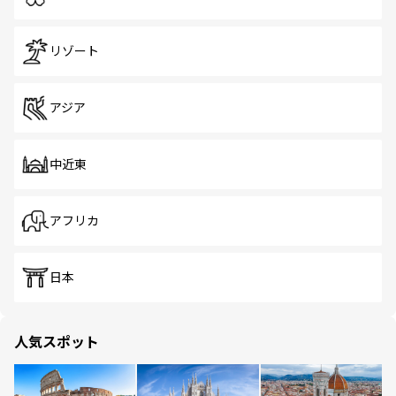
リゾート
アジア
中近東
アフリカ
日本
人気スポット