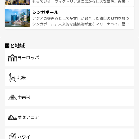
が旅行者を迎えてくれるので、きっと忘れられない旅にな
いビーチでリゾート気分を楽しむことができる。タイ料理
もっている。ヴィクトリア湾に広がる壮大な景色、近未来
るはずだ。 なお、新着のベトナム情報は
コンテンツ一覧
を
は世界的に有名で、屋台から高級レストランまで味覚を刺
的なアートスポット、そして歴史と現代が融合した町並
参照してほしい。
シンガポール
激する。気候は一年中温暖で、どの季節にも異なる楽しみ
み、どこを訪れても感動するはず。観光スポットが密集し
が待っている。親しみやすいタイの人々、仏教を中心とし
ており、効率よく見どころを回れるのも魅力。息をのむよ
アジアの交差点として多文化が融合した独自の魅力を放つ
た文化、そして多様な観光資源が、訪れる旅人を魅了し続
うな絶景から文化的な体験まで、香港を存分に楽しみ尽く
シンガポール。未来的な建築物が並ぶマリーナベイ、歴史
ける。 なお、新着のタイ情報は
コンテンツ一覧
を参照して
そう。 なお、新着の香港情報は
コンテンツ一覧
を参照して
と伝統を感じられるエスニックタウン、多数の緑豊かな公
ほしい。
ほしい。
園や自然保護区など、自然が調和した近代的な景観と文化
の多様性あふれるカラフルな町は、どこを歩いても新しい
国と地域
発見がある。さらに、治安のよさや充実した公共交通機関
も、旅行者にとっては魅力的なポイント。グルメも豊富
で、ホーカーズは地元の風情を楽しめる外せないスポット
ヨーロッパ
だ。訪れる人を飽きさせないシンガポールで、多様な魅力
を体感しよう。 なお、新着のシンガポール情報は
コンテン
ツ一覧
を参照してほしい。
北米
中南米
オセアニア
ハワイ