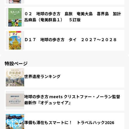
０２ 地球の歩き方 島旅 奄美大島 喜界島 加計
呂麻島（奄美群島１） ５訂版
Ｄ１７ 地球の歩き方 タイ ２０２７～２０２８
特設ページ
世界遺産ランキング
地球の歩き方 meets クリストファー・ノーラン監督
最新作『オデュッセイア』
準備も滞在もスマートに！ トラベルハック2026