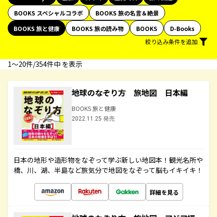
BOOKS スペシャルコラボ
BOOKS 旅の名言＆絶景
BOOKS 旅と健康
BOOKS 旅の読み物
BOOKS
D-Books
絞り込み条件を追加
1〜20件/354件中 を表示
地球のなぞり方 旅地図 日本編
BOOKS 旅と健康
2022.11.25 発売
日本の地形や造形物をなぞって学ぶ新しい地図本！観光名所や
橋、川、湖、半島など旅気分で地図をなぞって脳もイキイキ！
詳細を見る