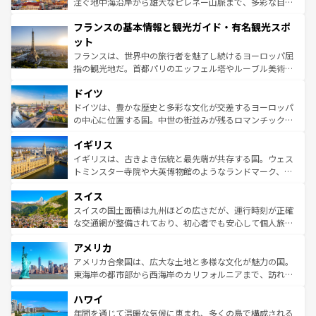
ピザやパスタなど、絶品のイタリア料理を堪能することも
注ぐ地中海沿岸から雄大なピレネー山脈まで、多彩な自然
できる。朝目覚めてから夜眠るまで、すべての瞬間を楽し
と文化が詰まったヨーロッパ屈指の旅行先だ。多様な地域
フランスの基本情報と観光ガイド・有名観光スポ
ませてくれるイタリアで、忘れられない旅をしてみよう！
文化が根付くこの国では、情熱的なフラメンコ、熱気あふ
なお、新着のイタリア情報は
コンテンツ一覧
を参照してほ
れる闘牛、そして美味しいタパスが生活の一部となってい
ット
しい。
る。首都マドリードの洗練された雰囲気や、バルセロナの
フランスは、世界中の旅行者を魅了し続けるヨーロッパ屈
アートに溢れた街角から、地方では古代ローマ遺跡や中世
指の観光地だ。首都パリのエッフェル塔やルーブル美術館
の城塞都市、穏やかなビーチリゾートまで多彩な表情を見
といった象徴的なスポットから、田舎町の古風な美しさま
せる。地方によって風土や気候が異なるスペインはその個
ドイツ
で、幅広い魅力が詰まっている。華麗な宮殿、歴史的な大
性で訪れる人を魅了する。 なお、新着のスペイン情報は
コ
聖堂、美しいビーチ、そして豊かな自然が、訪れる者を心
ドイツは、豊かな歴史と多彩な文化が交差するヨーロッパ
ンテンツ一覧
を参照してほしい。
から魅了する。また、フランスは美食の国としても知ら
の中心に位置する国。中世の街並みが残るロマンチック街
れ、フランス料理はユネスコ無形文化遺産にも登録されて
道から、未来を先取りするようなモダンな都市まで多様な
イギリス
いる。シャンパンの発祥地であるランス、プロヴァンスの
顔を持つこの国は、どこを歩いても飽きることがない。ベ
香り高いラベンダー畑など、多彩な楽しみ方が可能だ。さ
ルリンの文化的活気、バイエルン州のアルプスの絶景、そ
イギリスは、古きよき伝統と最先端が共存する国。ウェス
らに、パリ以外の地域にも魅力が溢れており、どの街角に
してライン川沿いのワイン畑といった風景は必見。ビール
トミンスター寺院や大英博物館のようなランドマーク、歴
も豊かな歴史と文化が息づいている。パリ以外の個性あふ
とソーセージを味わいながら地元の人と過ごす楽しい時間
史ある大学都市、美しい丘陵地帯や牧歌的な風景など、エ
れる地方に足を運ぶとそれぞれで全く異なる文化を体験で
スイス
は、お酒好きな人にはぜひ体験してほしい。 なお、新着の
リアごとに異なる魅力がある。また、優雅なアフタヌーン
きるだろう。 なお、新着のフランス情報は
コンテンツ一覧
ドイツ情報は
コンテンツ一覧
を参照してほしい。
ティー、ビール好きにはたまらない英国パブ、サッカー観
スイスの国土面積は九州ほどの広さだが、運行時刻が正確
を参照してほしい。
戦など、本場だからこそできる体験も豊富。イギリスを旅
な交通網が整備されており、初心者でも安心して個人旅行
して楽しみつくそう。 なお、新着のイギリス情報は
コンテ
を楽しめる。日本同様に時刻表どおりの旅が可能だ。中世
アメリカ
ンツ一覧
を参照してほしい。
の建物がそのまま残る町や、スイスならではのユニークな
博物館もあり、アルプス観光だけでなく町歩きも満喫する
アメリカ合衆国は、広大な土地と多様な文化が魅力の国。
ことができる。国民の所得が高いため物価も高いが、旅行
東海岸の都市部から西海岸のカリフォルニアまで、訪れる
者向けの交通パス提供のサービスもあり、うまく活用すれ
場所ごとに異なる風景と体験が待っている。ニューヨーク
ハワイ
ば市内交通費無料で観光を楽しむこともできる。 なお、新
のような巨大都市は、観光、ショッピング、エンターテイ
着のスイス情報は
コンテンツ一覧
を参照してほしい。
ンメントが詰まった刺激的なスポットだ。一方、アメリカ
年間を通じて温暖な気候に恵まれ、多くの島で構成される