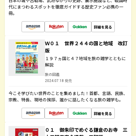
日本の城や古戦場、武将ゆかりの史跡、展示施設など、戦国時
代にまつわるスポットを徹底ガイドする歴史ファン必携の一
冊。
詳細を見る
Ｗ０１ 世界２４４の国と地域 改訂
版
１９７ヵ国と４７地域を旅の雑学とともに
解説
旅の図鑑
2024.07.18 発売
今こそ学びたい世界のことを集めました！首都、言語、民族、
宗教、特長、現地の挨拶、誰かに話したくなる旅の雑学も。
詳細を見る
０１ 御朱印でめぐる鎌倉のお寺 三