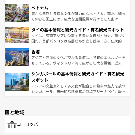
う。 なお、新着のオーストラリア情報は
コンテンツ一覧
を
力で、夜市などの屋台グルメから高級料理、ヘルシーで美
家屋が並ぶエリアでは韓国の歴史と文化に浸ることがで
参照してほしい。
ベトナム
容にもいいと評判のスイーツなど、バラエティ豊かな料理
き、地方に足を延ばせば四季折々の自然美を楽しむことが
が味わえる。 なお、新着の台湾情報は
コンテンツ一覧
を参
できる。そして、キムチや焼肉、絶品のストリートフード
豊かな自然と多様な文化が魅力的なベトナム。南北に細長
照してほしい。
まで、さまざまな韓国料理が待っている。夜には、韓国な
く伸びる国土には、広大な田園風景や青々とした山々、世
らではのナイトライフも堪能できる。あたたかいホスピタ
界遺産に登録された壮大な自然景観が点在し、都市部では
タイの基本情報と観光ガイド・有名観光スポット
リティに包まれながら、韓国の多彩な魅力を心ゆくまで味
急速な発展と共に伝統が息づく。ハノイの古い町並みやホ
わってみてほしい。 なお、新着の韓国情報は
コンテンツ一
ーチミン市のフランス統治時代の建物も、独特の雰囲気を
タイは、東南アジアに位置する豊かな自然と歴史が息づく
覧
を参照してほしい。
醸し出している。また、バラエティの豊かさとおいしさで
国だ。首都バンコクは高層ビルが立ち並ぶ一方、伝統的な
世界中の食通を魅了してやまないベトナム料理も魅力のひ
寺院や市場がいたるところに点在し、古きよき文化と現代
香港
とつ。フォーやバインミー、ベトナムコーヒーなどは、ぜ
の活気が交差している。北部ではチェンマイなどの山岳地
ひ現地で味わいたい。どの地域を訪れてもあたたかい人々
帯で自然と触れ合い、南部ではプーケットやクラビの美し
アジアと西洋の文化が交わる香港は、特有のエネルギーを
が旅行者を迎えてくれるので、きっと忘れられない旅にな
いビーチでリゾート気分を楽しむことができる。タイ料理
もっている。ヴィクトリア湾に広がる壮大な景色、近未来
るはずだ。 なお、新着のベトナム情報は
コンテンツ一覧
を
は世界的に有名で、屋台から高級レストランまで味覚を刺
的なアートスポット、そして歴史と現代が融合した町並
参照してほしい。
シンガポールの基本情報と観光ガイド・有名観光
激する。気候は一年中温暖で、どの季節にも異なる楽しみ
み、どこを訪れても感動するはず。観光スポットが密集し
が待っている。親しみやすいタイの人々、仏教を中心とし
ており、効率よく見どころを回れるのも魅力。息をのむよ
スポット
た文化、そして多様な観光資源が、訪れる旅人を魅了し続
うな絶景から文化的な体験まで、香港を存分に楽しみ尽く
アジアの交差点として多文化が融合した独自の魅力を放つ
ける。 なお、新着のタイ情報は
コンテンツ一覧
を参照して
そう。 なお、新着の香港情報は
コンテンツ一覧
を参照して
シンガポール。未来的な建築物が並ぶマリーナベイ、歴史
ほしい。
ほしい。
と伝統を感じられるエスニックタウン、多数の緑豊かな公
園や自然保護区など、自然が調和した近代的な景観と文化
の多様性あふれるカラフルな町は、どこを歩いても新しい
国と地域
発見がある。さらに、治安のよさや充実した公共交通機関
も、旅行者にとっては魅力的なポイント。グルメも豊富
で、ホーカーズは地元の風情を楽しめる外せないスポット
ヨーロッパ
だ。訪れる人を飽きさせないシンガポールで、多様な魅力
を体感しよう。 なお、新着のシンガポール情報は
コンテン