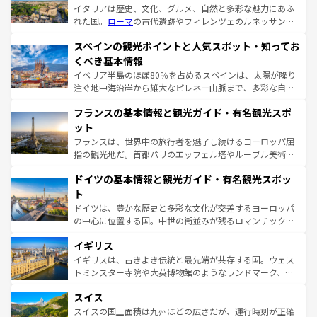
イタリアは歴史、文化、グルメ、自然と多彩な魅力にあふ
れた国。
ローマ
の古代遺跡やフィレンツェのルネッサンス
美術、ヴェネツィアの運河など、歴史あるスポットはもち
スペインの観光ポイントと人気スポット・知ってお
ろん、トスカーナの美しい田園風景やアマルフィ海岸の絶
景など、自然景観も見逃せない。観光の合間には、本場の
くべき基本情報
ピザやパスタなど、絶品のイタリア料理を堪能することも
イベリア半島のほぼ80％を占めるスペインは、太陽が降り
できる。朝目覚めてから夜眠るまで、すべての瞬間を楽し
注ぐ地中海沿岸から雄大なピレネー山脈まで、多彩な自然
ませてくれるイタリアで、忘れられない旅をしてみよう！
と文化が詰まったヨーロッパ屈指の旅行先だ。多様な地域
なお、新着のイタリア情報は
コンテンツ一覧
を参照してほ
フランスの基本情報と観光ガイド・有名観光スポ
文化が根付くこの国では、情熱的なフラメンコ、熱気あふ
しい。
れる闘牛、そして美味しいタパスが生活の一部となってい
ット
る。首都マドリードの洗練された雰囲気や、バルセロナの
フランスは、世界中の旅行者を魅了し続けるヨーロッパ屈
アートに溢れた街角から、地方では古代ローマ遺跡や中世
指の観光地だ。首都パリのエッフェル塔やルーブル美術館
の城塞都市、穏やかなビーチリゾートまで多彩な表情を見
といった象徴的なスポットから、田舎町の古風な美しさま
せる。地方によって風土や気候が異なるスペインはその個
ドイツの基本情報と観光ガイド・有名観光スポッ
で、幅広い魅力が詰まっている。華麗な宮殿、歴史的な大
性で訪れる人を魅了する。 なお、新着のスペイン情報は
コ
聖堂、美しいビーチ、そして豊かな自然が、訪れる者を心
ト
ンテンツ一覧
を参照してほしい。
から魅了する。また、フランスは美食の国としても知ら
ドイツは、豊かな歴史と多彩な文化が交差するヨーロッパ
れ、フランス料理はユネスコ無形文化遺産にも登録されて
の中心に位置する国。中世の街並みが残るロマンチック街
いる。シャンパンの発祥地であるランス、プロヴァンスの
道から、未来を先取りするようなモダンな都市まで多様な
香り高いラベンダー畑など、多彩な楽しみ方が可能だ。さ
イギリス
顔を持つこの国は、どこを歩いても飽きることがない。ベ
らに、パリ以外の地域にも魅力が溢れており、どの街角に
ルリンの文化的活気、バイエルン州のアルプスの絶景、そ
イギリスは、古きよき伝統と最先端が共存する国。ウェス
も豊かな歴史と文化が息づいている。パリ以外の個性あふ
してライン川沿いのワイン畑といった風景は必見。ビール
トミンスター寺院や大英博物館のようなランドマーク、歴
れる地方に足を運ぶとそれぞれで全く異なる文化を体験で
とソーセージを味わいながら地元の人と過ごす楽しい時間
史ある大学都市、美しい丘陵地帯や牧歌的な風景など、エ
きるだろう。 なお、新着のフランス情報は
コンテンツ一覧
スイス
は、お酒好きな人にはぜひ体験してほしい。 なお、新着の
リアごとに異なる魅力がある。また、優雅なアフタヌーン
を参照してほしい。
ドイツ情報は
コンテンツ一覧
を参照してほしい。
ティー、ビール好きにはたまらない英国パブ、サッカー観
スイスの国土面積は九州ほどの広さだが、運行時刻が正確