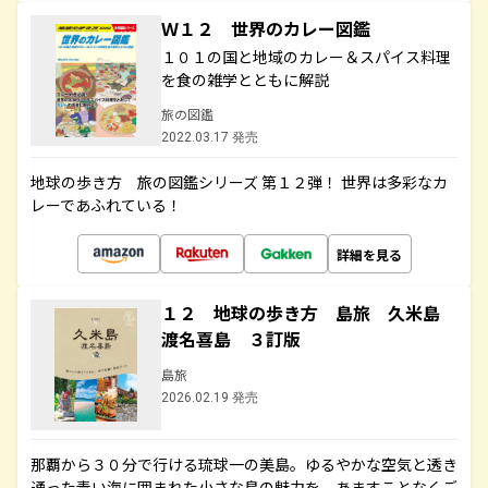
Ｗ１２ 世界のカレー図鑑
１０１の国と地域のカレー＆スパイス料理
を食の雑学とともに解説
旅の図鑑
2022.03.17 発売
地球の歩き方 旅の図鑑シリーズ 第１２弾！ 世界は多彩なカ
レーであふれている！
詳細を見る
１２ 地球の歩き方 島旅 久米島
渡名喜島 ３訂版
島旅
2026.02.19 発売
那覇から３０分で行ける琉球一の美島。ゆるやかな空気と透き
通った青い海に囲まれた小さな島の魅力を、あますことなくご