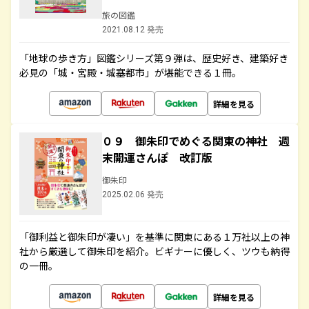
旅の図鑑
2021.08.12 発売
「地球の歩き方」図鑑シリーズ第９弾は、歴史好き、建築好き
必見の「城・宮殿・城塞都市」が堪能できる１冊。
詳細を見る
０９ 御朱印でめぐる関東の神社 週
末開運さんぽ 改訂版
御朱印
2025.02.06 発売
「御利益と御朱印が凄い」を基準に関東にある１万社以上の神
社から厳選して御朱印を紹介。ビギナーに優しく、ツウも納得
の一冊。
詳細を見る