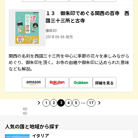
１３ 御朱印でめぐる関西の百寺 西
国三十三所と古寺
御朱印
2018.06.06 発売
関西の名刹を西国三十三所を中心に季節の花々を楽しみながら
めぐり、御朱印を頂く。お寺の由緒や御朱印に込められた意味
なども解説。
詳細を見る
…
1
2
3
4
5
17
AD
AD
人気の国と地域から探す
イタリア