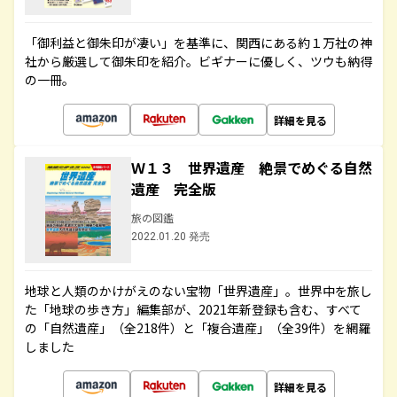
「御利益と御朱印が凄い」を基準に、関西にある約１万社の神
社から厳選して御朱印を紹介。ビギナーに優しく、ツウも納得
の一冊。
詳細を見る
Ｗ１３ 世界遺産 絶景でめぐる自然
遺産 完全版
旅の図鑑
2022.01.20 発売
地球と人類のかけがえのない宝物「世界遺産」。世界中を旅し
た「地球の歩き方」編集部が、2021年新登録も含む、すべて
の「自然遺産」（全218件）と「複合遺産」（全39件）を網羅
しました
詳細を見る