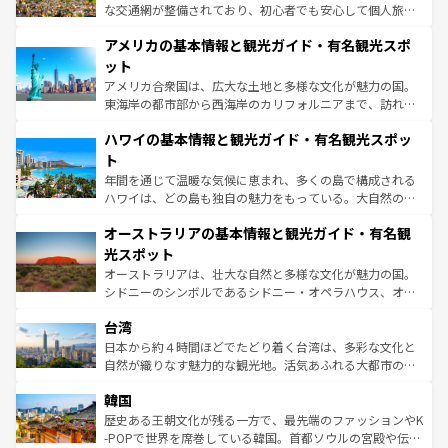
戦など、本場だからこそできる体験も豊富。イギリスを旅
な交通網が整備されており、初心者でも安心して個人旅行
して楽しみつくそう。 なお、新着のイギリス情報は
コンテ
を楽しめる。日本同様に時刻表どおりの旅が可能だ。中世
アメリカの基本情報と観光ガイド・有名観光スポ
ンツ一覧
を参照してほしい。
の建物がそのまま残る町や、スイスならではのユニークな
博物館もあり、アルプス観光だけでなく町歩きも満喫する
ット
ことができる。国民の所得が高いため物価も高いが、旅行
アメリカ合衆国は、広大な土地と多様な文化が魅力の国。
者向けの交通パス提供のサービスもあり、うまく活用すれ
東海岸の都市部から西海岸のカリフォルニアまで、訪れる
ば市内交通費無料で観光を楽しむこともできる。 なお、新
場所ごとに異なる風景と体験が待っている。ニューヨーク
着のスイス情報は
コンテンツ一覧
を参照してほしい。
ハワイの基本情報と観光ガイド・有名観光スポッ
のような巨大都市は、観光、ショッピング、エンターテイ
ンメントが詰まった刺激的なスポットだ。一方、アメリカ
ト
西部には大自然が広がり、グランドキャニオンやイエロー
年間を通じて温暖な気候に恵まれ、多くの島で構成される
ストーン国立公園といった絶景が堪能できる。さらに、南
ハワイは、どの島も独自の魅力をもっている。大自然の神
部のニューオーリンズでは、音楽と美食が融合した独特の
秘を感じたいなら、火山が生み出した壮大な景観を誇るハ
文化が魅力。旅行者はアメリカの各地域で異なる魅力を楽
オーストラリアの基本情報と観光ガイド・有名観
ワイ島は見逃せない。また、定番の観光地といえばオアフ
しみながら、その多様性と豊かな歴史を感じることができ
島だが、静かな自然を求めるならマウイ島やカウアイ島が
光スポット
るだろう。車でのロードトリップや列車の旅も、アメリカ
おすすめ。エメラルドグリーンに輝く海をはじめ、豊かな
オーストラリアは、壮大な自然と多様な文化が魅力の国。
ならではの贅沢な旅のスタイルだ。 なお、新着のアメリカ
文化や歴史が息づいている。「アロハスピリット」と呼ば
シドニーのシンボルであるシドニー・オペラハウス、オー
情報は
コンテンツ一覧
を参照してほしい。
れるおもてなしの心で訪れる人々を迎えてくれるハワイの
ストラリア東海岸北部に広がる大サンゴ礁地帯グレートバ
人々、おいしいローカルフードやハワイアンミュージッ
台湾
リアリーフや大陸中央部にそびえるウルル（エアーズロッ
ク、伝統的なフラダンスなど、すべてがハワイの魅力を彩
ク）、タスマニアの美しい原生林やケアンズの熱帯雨林な
日本から約４時間ほどでたどり着く台湾は、多彩な文化と
っている。訪れるたびに新しい発見と感動が待っているハ
ど、見どころがたくさん。また、カフェやワイン、オージ
自然が織りなす魅力的な観光地。活気あふれる大都市の台
ワイを、存分に味わってほしい。 なお、新着のハワイ情報
ービーフなどの食文化も豊かで、美味しいものであふれて
北やノスタルジックな町並みが人気な九份（ジォウフェ
は
コンテンツ一覧
を参照してほしい。
韓国
いる。アクティビティも充実しており、サーフィンやダイ
ン）、静ひつな山岳地帯である台湾東部など、都市の喧騒
ビング、ハイキングなど、アウトドア好きにはたまらな
と山間の静けさが共存しており、訪れる人に新しい発見と
歴史ある王朝文化が残る一方で、最先端のファッションやK
い。オーストラリアの多彩な魅力を存分に味わいつくそ
驚きをもたらしてくれる。また、奥深い台湾の食文化も魅
-POPで世界を席巻している韓国。首都ソウルの宮殿や伝統