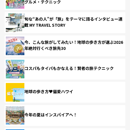
グルメ・テクニック
旬な“あの人”が「旅」をテーマに語るインタビュー連
載 MY TRAVEL STORY
今、こんな旅がしてみたい！地球の歩き方が選ぶ2026
年絶対行くべき旅先30
コスパもタイパもかなえる！賢者の旅テクニック
地球の歩き方♥偏愛ハワイ
今年の夏はインスパイアへ！