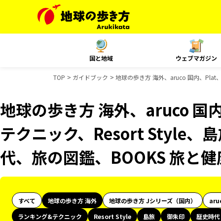
国と地域
ウェブマガジン
TOP
ガイドブック
地球の歩き方 海外、aruco 国内、Pl
地球の歩き方 海外、aruco 国
テクニック、Resort Styl
代、旅の図鑑、BOOKS 旅と
すべて
地球の歩き方 海外
地球の歩き方 Jシリーズ（国内）
aru
ランキング&テクニック
Resort Style
島旅
御朱印
歴史時代