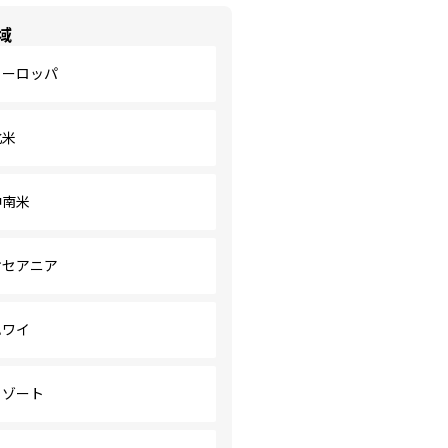
域
ヨーロッパ
北米
中南米
オセアニア
ハワイ
リゾート