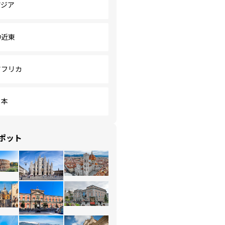
アジア
中近東
アフリカ
日本
ポット