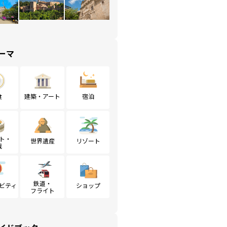
ーマ
食
建築・アート
宿泊
ト・
世界遺産
リゾート
戦
鉄道・
ビティ
ショップ
フライト