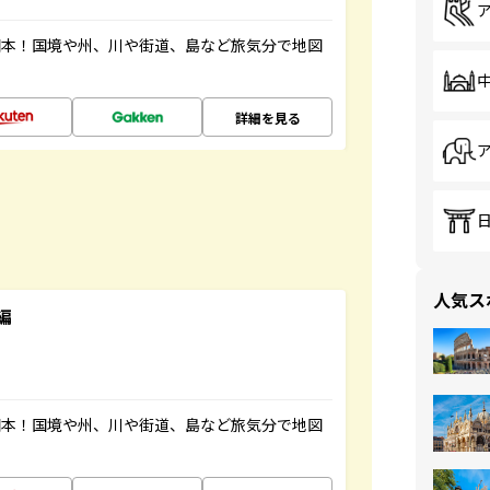
図本！国境や州、川や街道、島など旅気分で地図
詳細を見る
人気ス
編
図本！国境や州、川や街道、島など旅気分で地図