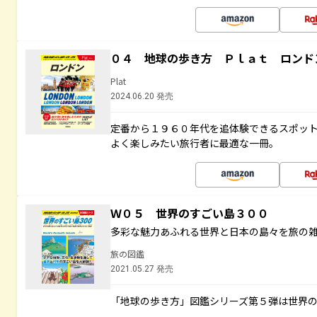
０４ 地球の歩き方 Ｐｌａｔ ロンド
Plat
2024.06.20 発売
定番から１９６０年代を追体験できるスポッ
よく楽しみたい旅行者に最適な一冊。
Ｗ０５ 世界のすごい島３００
多彩な魅力あふれる世界と日本の島々を旅の
旅の図鑑
2021.05.27 発売
「地球の歩き方」図鑑シリーズ第５弾は世界