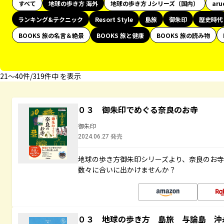
すべて
地球の歩き方 海外
地球の歩き方 Jシリーズ（国内）
aru
ランキング&テクニック
Resort Style
島旅
御朱印
歴史時代
BOOKS 旅の名言＆絶景
BOOKS 旅と健康
BOOKS 旅の読み物
21〜40件/319件中 を表示
０３ 御朱印でめぐる奈良のお寺
御朱印
2024.06.27 発売
地球の歩き方御朱印シリーズより、奈良のお
数々に合いに出かけませんか？
０３ 地球の歩き方 島旅 与論島 沖