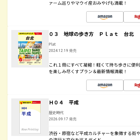
ァーム巡りやマウイ産おみやげも満載！
０３ 地球の歩き方 Ｐｌａｔ 台北
Plat
2024.12.19 発売
これ１冊にすべて凝縮！軽くて持ち歩きに便
を楽しみ尽くすプラン＆最新情報満載！
Ｈ０４ 平成
歴史時代
2026.09.17 発売
渋谷・原宿など平成カルチャーを象徴する街
の流行と文化を巡るガイド。