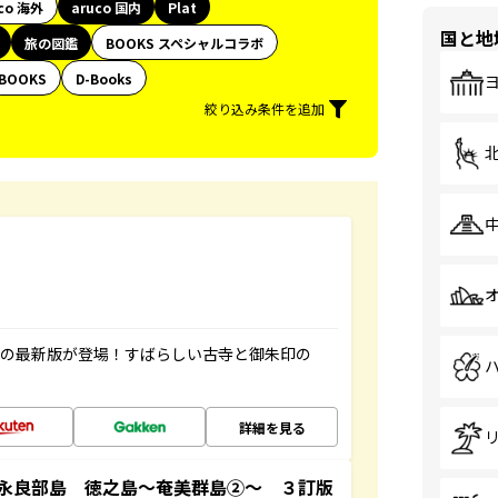
co 海外
aruco 国内
Plat
国と地
旅の図鑑
BOOKS スペシャルコラボ
BOOKS
D-Books
絞り込み条件を追加
寺の最新版が登場！すばらしい古寺と御朱印の
詳細を見る
永良部島 徳之島～奄美群島②～ ３訂版