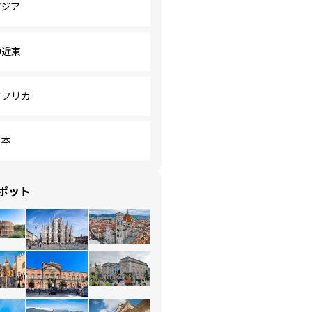
アジア
中近東
アフリカ
日本
ポット