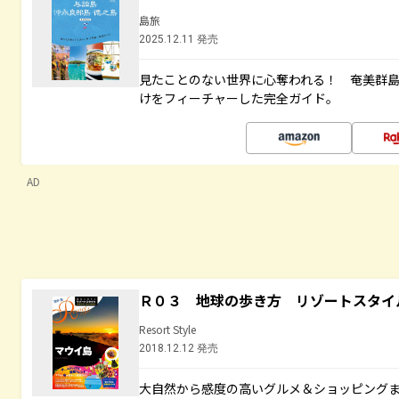
島旅
2025.12.11 発売
見たことのない世界に心奪われる！ 奄美群
けをフィーチャーした完全ガイド。
AD
Ｒ０３ 地球の歩き方 リゾートスタイ
Resort Style
2018.12.12 発売
大自然から感度の高いグルメ＆ショッピング