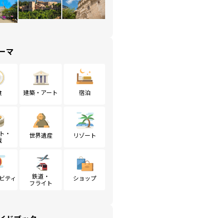
ーマ
食
建築・アート
宿泊
ト・
世界遺産
リゾート
戦
鉄道・
ビティ
ショップ
フライト