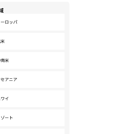
域
ヨーロッパ
北米
中南米
オセアニア
ハワイ
リゾート