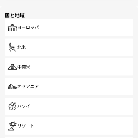
ほしい。
ほしい。
園や自然保護区など、自然が調和した近代的な景観と文化
の多様性あふれるカラフルな町は、どこを歩いても新しい
国と地域
発見がある。さらに、治安のよさや充実した公共交通機関
も、旅行者にとっては魅力的なポイント。グルメも豊富
で、ホーカーズは地元の風情を楽しめる外せないスポット
ヨーロッパ
だ。訪れる人を飽きさせないシンガポールで、多様な魅力
を体感しよう。 なお、新着のシンガポール情報は
コンテン
ツ一覧
を参照してほしい。
北米
中南米
オセアニア
ハワイ
リゾート