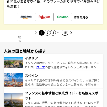
新発見があるマウイ島。旬のファーム巡りやマウイ産おみやげ
も満載！
詳細を見る
…
1
2
3
15
AD
AD
人気の国と地域から探す
イタリア
イタリアは歴史、文化、グルメ、自然と多彩な魅力にあふ
れた国。
ローマ
の古代遺跡やフィレンツェのルネッサンス
美術、ヴェネツィアの運河など、歴史あるスポットはもち
スペイン
ろん、トスカーナの美しい田園風景やアマルフィ海岸の絶
景など、自然景観も見逃せない。観光の合間には、本場の
イベリア半島のほぼ80％を占めるスペインは、太陽が降り
ピザやパスタなど、絶品のイタリア料理を堪能することも
注ぐ地中海沿岸から雄大なピレネー山脈まで、多彩な自然
できる。朝目覚めてから夜眠るまで、すべての瞬間を楽し
と文化が詰まったヨーロッパ屈指の旅行先だ。多様な地域
フランスの基本情報と観光ガイド・有名観光スポ
ませてくれるイタリアで、忘れられない旅をしてみよう！
文化が根付くこの国では、情熱的なフラメンコ、熱気あふ
なお、新着のイタリア情報は
コンテンツ一覧
を参照してほ
れる闘牛、そして美味しいタパスが生活の一部となってい
ット
しい。
る。首都マドリードの洗練された雰囲気や、バルセロナの
フランスは、世界中の旅行者を魅了し続けるヨーロッパ屈
アートに溢れた街角から、地方では古代ローマ遺跡や中世
指の観光地だ。首都パリのエッフェル塔やルーブル美術館