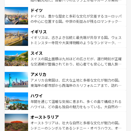
の城塞都市、穏やかなビーチリゾートまで多彩な表情を見
といった象徴的なスポットから、田舎町の古風な美しさま
せる。地方によって風土や気候が異なるスペインはその個
ドイツ
で、幅広い魅力が詰まっている。華麗な宮殿、歴史的な大
性で訪れる人を魅了する。 なお、新着のスペイン情報は
コ
聖堂、美しいビーチ、そして豊かな自然が、訪れる者を心
ドイツは、豊かな歴史と多彩な文化が交差するヨーロッパ
ンテンツ一覧
を参照してほしい。
から魅了する。また、フランスは美食の国としても知ら
の中心に位置する国。中世の街並みが残るロマンチック街
れ、フランス料理はユネスコ無形文化遺産にも登録されて
道から、未来を先取りするようなモダンな都市まで多様な
イギリス
いる。シャンパンの発祥地であるランス、プロヴァンスの
顔を持つこの国は、どこを歩いても飽きることがない。ベ
香り高いラベンダー畑など、多彩な楽しみ方が可能だ。さ
ルリンの文化的活気、バイエルン州のアルプスの絶景、そ
イギリスは、古きよき伝統と最先端が共存する国。ウェス
らに、パリ以外の地域にも魅力が溢れており、どの街角に
してライン川沿いのワイン畑といった風景は必見。ビール
トミンスター寺院や大英博物館のようなランドマーク、歴
も豊かな歴史と文化が息づいている。パリ以外の個性あふ
とソーセージを味わいながら地元の人と過ごす楽しい時間
史ある大学都市、美しい丘陵地帯や牧歌的な風景など、エ
れる地方に足を運ぶとそれぞれで全く異なる文化を体験で
スイス
は、お酒好きな人にはぜひ体験してほしい。 なお、新着の
リアごとに異なる魅力がある。また、優雅なアフタヌーン
きるだろう。 なお、新着のフランス情報は
コンテンツ一覧
ドイツ情報は
コンテンツ一覧
を参照してほしい。
ティー、ビール好きにはたまらない英国パブ、サッカー観
スイスの国土面積は九州ほどの広さだが、運行時刻が正確
を参照してほしい。
戦など、本場だからこそできる体験も豊富。イギリスを旅
な交通網が整備されており、初心者でも安心して個人旅行
して楽しみつくそう。 なお、新着のイギリス情報は
コンテ
を楽しめる。日本同様に時刻表どおりの旅が可能だ。中世
アメリカ
ンツ一覧
を参照してほしい。
の建物がそのまま残る町や、スイスならではのユニークな
博物館もあり、アルプス観光だけでなく町歩きも満喫する
アメリカ合衆国は、広大な土地と多様な文化が魅力の国。
ことができる。国民の所得が高いため物価も高いが、旅行
東海岸の都市部から西海岸のカリフォルニアまで、訪れる
者向けの交通パス提供のサービスもあり、うまく活用すれ
場所ごとに異なる風景と体験が待っている。ニューヨーク
ハワイ
ば市内交通費無料で観光を楽しむこともできる。 なお、新
のような巨大都市は、観光、ショッピング、エンターテイ
着のスイス情報は
コンテンツ一覧
を参照してほしい。
ンメントが詰まった刺激的なスポットだ。一方、アメリカ
年間を通じて温暖な気候に恵まれ、多くの島で構成される
西部には大自然が広がり、グランドキャニオンやイエロー
ハワイは、どの島も独自の魅力をもっている。大自然の神
ストーン国立公園といった絶景が堪能できる。さらに、南
秘を感じたいなら、火山が生み出した壮大な景観を誇るハ
オーストラリア
部のニューオーリンズでは、音楽と美食が融合した独特の
ワイ島は見逃せない。また、定番の観光地といえばオアフ
文化が魅力。旅行者はアメリカの各地域で異なる魅力を楽
島だが、静かな自然を求めるならマウイ島やカウアイ島が
オーストラリアは、壮大な自然と多様な文化が魅力の国。
しみながら、その多様性と豊かな歴史を感じることができ
おすすめ。エメラルドグリーンに輝く海をはじめ、豊かな
シドニーのシンボルであるシドニー・オペラハウス、オー