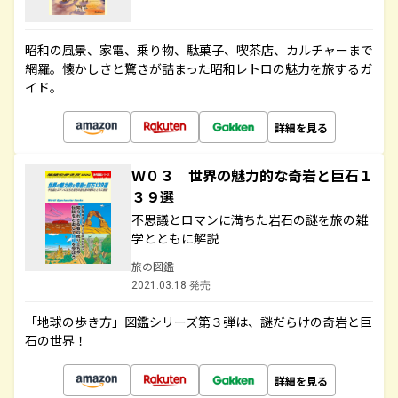
昭和の風景、家電、乗り物、駄菓子、喫茶店、カルチャーまで
網羅。懐かしさと驚きが詰まった昭和レトロの魅力を旅するガ
イド。
詳細を見る
Ｗ０３ 世界の魅力的な奇岩と巨石１
３９選
不思議とロマンに満ちた岩石の謎を旅の雑
学とともに解説
旅の図鑑
2021.03.18 発売
「地球の歩き方」図鑑シリーズ第３弾は、謎だらけの奇岩と巨
石の世界！
詳細を見る