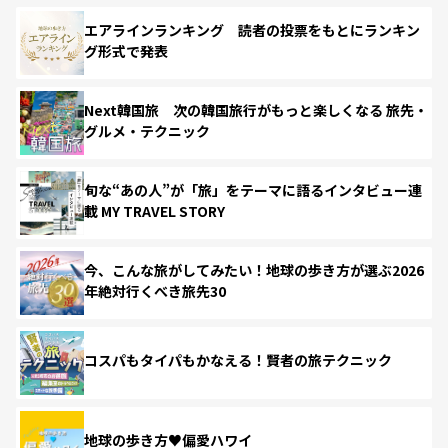
エアラインランキング 読者の投票をもとにランキン
グ形式で発表
Next韓国旅 次の韓国旅行がもっと楽しくなる 旅先・
グルメ・テクニック
旬な“あの人”が「旅」をテーマに語るインタビュー連
載 MY TRAVEL STORY
今、こんな旅がしてみたい！地球の歩き方が選ぶ2026
年絶対行くべき旅先30
コスパもタイパもかなえる！賢者の旅テクニック
地球の歩き方♥偏愛ハワイ