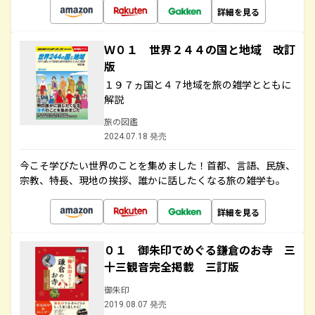
詳細を見る
Ｗ０１ 世界２４４の国と地域 改訂
版
１９７ヵ国と４７地域を旅の雑学とともに
解説
旅の図鑑
2024.07.18 発売
今こそ学びたい世界のことを集めました！首都、言語、民族、
宗教、特長、現地の挨拶、誰かに話したくなる旅の雑学も。
詳細を見る
０１ 御朱印でめぐる鎌倉のお寺 三
十三観音完全掲載 三訂版
御朱印
2019.08.07 発売