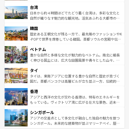
るだろう。車でのロードトリップや列車の旅も、アメリカ
文化や歴史が息づいている。「アロハスピリット」と呼ば
ストラリア東海岸北部に広がる大サンゴ礁地帯グレートバ
ならではの贅沢な旅のスタイルだ。 なお、新着のアメリカ
台湾
れるおもてなしの心で訪れる人々を迎えてくれるハワイの
リアリーフや大陸中央部にそびえるウルル（エアーズロッ
情報は
コンテンツ一覧
を参照してほしい。
人々、おいしいローカルフードやハワイアンミュージッ
ク）、タスマニアの美しい原生林やケアンズの熱帯雨林な
日本から約４時間ほどでたどり着く台湾は、多彩な文化と
ク、伝統的なフラダンスなど、すべてがハワイの魅力を彩
ど、見どころがたくさん。また、カフェやワイン、オージ
自然が織りなす魅力的な観光地。活気あふれる大都市の台
っている。訪れるたびに新しい発見と感動が待っているハ
ービーフなどの食文化も豊かで、美味しいものであふれて
北やノスタルジックな町並みが人気な九份（ジォウフェ
ワイを、存分に味わってほしい。 なお、新着のハワイ情報
韓国
いる。アクティビティも充実しており、サーフィンやダイ
ン）、静ひつな山岳地帯である台湾東部など、都市の喧騒
は
コンテンツ一覧
を参照してほしい。
ビング、ハイキングなど、アウトドア好きにはたまらな
と山間の静けさが共存しており、訪れる人に新しい発見と
歴史ある王朝文化が残る一方で、最先端のファッションやK
い。オーストラリアの多彩な魅力を存分に味わいつくそ
驚きをもたらしてくれる。また、奥深い台湾の食文化も魅
-POPで世界を席巻している韓国。首都ソウルの宮殿や伝統
う。 なお、新着のオーストラリア情報は
コンテンツ一覧
を
力で、夜市などの屋台グルメから高級料理、ヘルシーで美
家屋が並ぶエリアでは韓国の歴史と文化に浸ることがで
参照してほしい。
ベトナム
容にもいいと評判のスイーツなど、バラエティ豊かな料理
き、地方に足を延ばせば四季折々の自然美を楽しむことが
が味わえる。 なお、新着の台湾情報は
コンテンツ一覧
を参
できる。そして、キムチや焼肉、絶品のストリートフード
豊かな自然と多様な文化が魅力的なベトナム。南北に細長
照してほしい。
まで、さまざまな韓国料理が待っている。夜には、韓国な
く伸びる国土には、広大な田園風景や青々とした山々、世
らではのナイトライフも堪能できる。あたたかいホスピタ
界遺産に登録された壮大な自然景観が点在し、都市部では
タイ
リティに包まれながら、韓国の多彩な魅力を心ゆくまで味
急速な発展と共に伝統が息づく。ハノイの古い町並みやホ
わってみてほしい。 なお、新着の韓国情報は
コンテンツ一
ーチミン市のフランス統治時代の建物も、独特の雰囲気を
タイは、東南アジアに位置する豊かな自然と歴史が息づく
覧
を参照してほしい。
醸し出している。また、バラエティの豊かさとおいしさで
国だ。首都バンコクは高層ビルが立ち並ぶ一方、伝統的な
世界中の食通を魅了してやまないベトナム料理も魅力のひ
寺院や市場がいたるところに点在し、古きよき文化と現代
香港
とつ。フォーやバインミー、ベトナムコーヒーなどは、ぜ
の活気が交差している。北部ではチェンマイなどの山岳地
ひ現地で味わいたい。どの地域を訪れてもあたたかい人々
帯で自然と触れ合い、南部ではプーケットやクラビの美し
アジアと西洋の文化が交わる香港は、特有のエネルギーを
が旅行者を迎えてくれるので、きっと忘れられない旅にな
いビーチでリゾート気分を楽しむことができる。タイ料理
もっている。ヴィクトリア湾に広がる壮大な景色、近未来
るはずだ。 なお、新着のベトナム情報は
コンテンツ一覧
を
は世界的に有名で、屋台から高級レストランまで味覚を刺
的なアートスポット、そして歴史と現代が融合した町並
参照してほしい。
シンガポール
激する。気候は一年中温暖で、どの季節にも異なる楽しみ
み、どこを訪れても感動するはず。観光スポットが密集し
が待っている。親しみやすいタイの人々、仏教を中心とし
ており、効率よく見どころを回れるのも魅力。息をのむよ
アジアの交差点として多文化が融合した独自の魅力を放つ
た文化、そして多様な観光資源が、訪れる旅人を魅了し続
うな絶景から文化的な体験まで、香港を存分に楽しみ尽く
シンガポール。未来的な建築物が並ぶマリーナベイ、歴史
ける。 なお、新着のタイ情報は
コンテンツ一覧
を参照して
そう。 なお、新着の香港情報は
コンテンツ一覧
を参照して
と伝統を感じられるエスニックタウン、多数の緑豊かな公