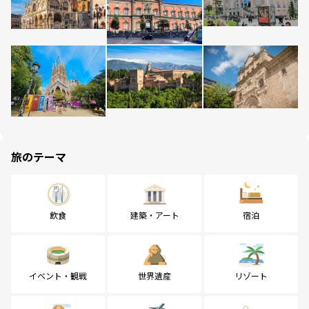
旅のテーマ
飲食
建築・アート
宿泊
イベント・観戦
世界遺産
リゾート