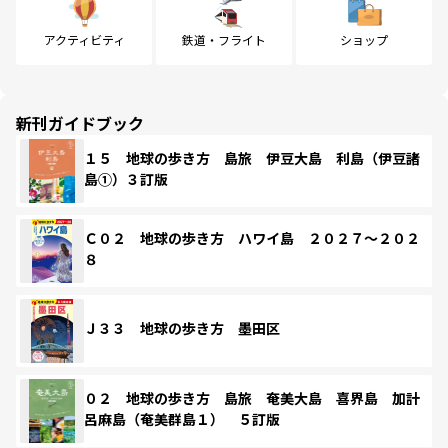
アクティビティ
鉄道・フライト
ショップ
新刊ガイドブック
１５ 地球の歩き方 島旅 伊豆大島 利島（伊豆諸
島①）３訂版
Ｃ０２ 地球の歩き方 ハワイ島 ２０２７～２０２
８
Ｊ３３ 地球の歩き方 墨田区
０２ 地球の歩き方 島旅 奄美大島 喜界島 加計
呂麻島（奄美群島１） ５訂版