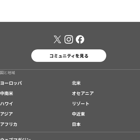
コミュニティを見る
国と地域
ヨーロッパ
北米
中南米
オセアニア
ハワイ
リゾート
アジア
中近東
アフリカ
日本
ウェブマガジン