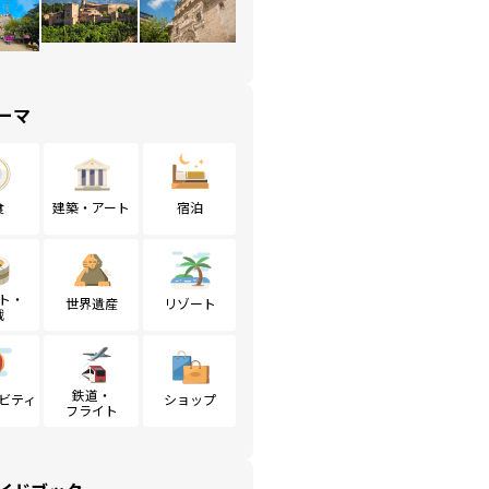
ーマ
食
建築・アート
宿泊
ト・
世界遺産
リゾート
戦
鉄道・
ビティ
ショップ
フライト