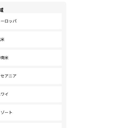
域
ヨーロッパ
北米
中南米
オセアニア
ハワイ
リゾート