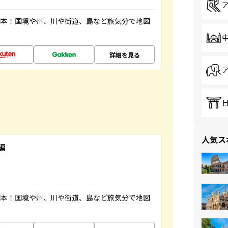
図本！国境や州、川や街道、島など旅気分で地図
詳細を見る
人気ス
編
図本！国境や州、川や街道、島など旅気分で地図