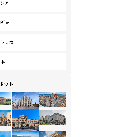
アジア
中近東
アフリカ
日本
ポット