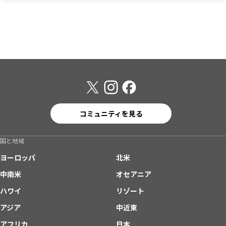
コミュニティを見る
国と地域
ヨーロッパ
北米
中南米
オセアニア
ハワイ
リゾート
アジア
中近東
アフリカ
日本