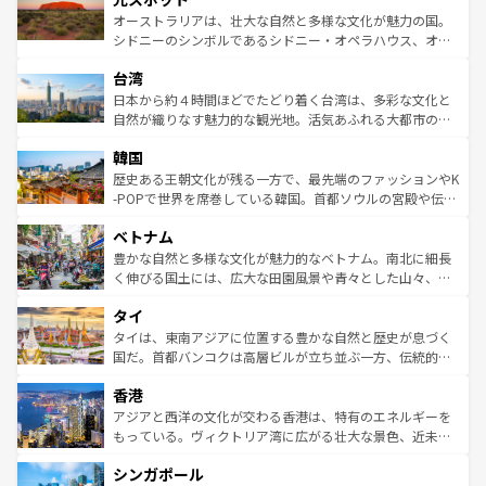
しみながら、その多様性と豊かな歴史を感じることができ
おすすめ。エメラルドグリーンに輝く海をはじめ、豊かな
オーストラリアは、壮大な自然と多様な文化が魅力の国。
るだろう。車でのロードトリップや列車の旅も、アメリカ
文化や歴史が息づいている。「アロハスピリット」と呼ば
シドニーのシンボルであるシドニー・オペラハウス、オー
ならではの贅沢な旅のスタイルだ。 なお、新着のアメリカ
れるおもてなしの心で訪れる人々を迎えてくれるハワイの
ストラリア東海岸北部に広がる大サンゴ礁地帯グレートバ
情報は
コンテンツ一覧
を参照してほしい。
人々、おいしいローカルフードやハワイアンミュージッ
台湾
リアリーフや大陸中央部にそびえるウルル（エアーズロッ
ク、伝統的なフラダンスなど、すべてがハワイの魅力を彩
ク）、タスマニアの美しい原生林やケアンズの熱帯雨林な
日本から約４時間ほどでたどり着く台湾は、多彩な文化と
っている。訪れるたびに新しい発見と感動が待っているハ
ど、見どころがたくさん。また、カフェやワイン、オージ
自然が織りなす魅力的な観光地。活気あふれる大都市の台
ワイを、存分に味わってほしい。 なお、新着のハワイ情報
ービーフなどの食文化も豊かで、美味しいものであふれて
北やノスタルジックな町並みが人気な九份（ジォウフェ
は
コンテンツ一覧
を参照してほしい。
韓国
いる。アクティビティも充実しており、サーフィンやダイ
ン）、静ひつな山岳地帯である台湾東部など、都市の喧騒
ビング、ハイキングなど、アウトドア好きにはたまらな
と山間の静けさが共存しており、訪れる人に新しい発見と
歴史ある王朝文化が残る一方で、最先端のファッションやK
い。オーストラリアの多彩な魅力を存分に味わいつくそ
驚きをもたらしてくれる。また、奥深い台湾の食文化も魅
-POPで世界を席巻している韓国。首都ソウルの宮殿や伝統
う。 なお、新着のオーストラリア情報は
コンテンツ一覧
を
力で、夜市などの屋台グルメから高級料理、ヘルシーで美
家屋が並ぶエリアでは韓国の歴史と文化に浸ることがで
参照してほしい。
ベトナム
容にもいいと評判のスイーツなど、バラエティ豊かな料理
き、地方に足を延ばせば四季折々の自然美を楽しむことが
が味わえる。 なお、新着の台湾情報は
コンテンツ一覧
を参
できる。そして、キムチや焼肉、絶品のストリートフード
豊かな自然と多様な文化が魅力的なベトナム。南北に細長
照してほしい。
まで、さまざまな韓国料理が待っている。夜には、韓国な
く伸びる国土には、広大な田園風景や青々とした山々、世
らではのナイトライフも堪能できる。あたたかいホスピタ
界遺産に登録された壮大な自然景観が点在し、都市部では
タイ
リティに包まれながら、韓国の多彩な魅力を心ゆくまで味
急速な発展と共に伝統が息づく。ハノイの古い町並みやホ
わってみてほしい。 なお、新着の韓国情報は
コンテンツ一
ーチミン市のフランス統治時代の建物も、独特の雰囲気を
タイは、東南アジアに位置する豊かな自然と歴史が息づく
覧
を参照してほしい。
醸し出している。また、バラエティの豊かさとおいしさで
国だ。首都バンコクは高層ビルが立ち並ぶ一方、伝統的な
世界中の食通を魅了してやまないベトナム料理も魅力のひ
寺院や市場がいたるところに点在し、古きよき文化と現代
香港
とつ。フォーやバインミー、ベトナムコーヒーなどは、ぜ
の活気が交差している。北部ではチェンマイなどの山岳地
ひ現地で味わいたい。どの地域を訪れてもあたたかい人々
帯で自然と触れ合い、南部ではプーケットやクラビの美し
アジアと西洋の文化が交わる香港は、特有のエネルギーを
が旅行者を迎えてくれるので、きっと忘れられない旅にな
いビーチでリゾート気分を楽しむことができる。タイ料理
もっている。ヴィクトリア湾に広がる壮大な景色、近未来
るはずだ。 なお、新着のベトナム情報は
コンテンツ一覧
を
は世界的に有名で、屋台から高級レストランまで味覚を刺
的なアートスポット、そして歴史と現代が融合した町並
参照してほしい。
シンガポール
激する。気候は一年中温暖で、どの季節にも異なる楽しみ
み、どこを訪れても感動するはず。観光スポットが密集し