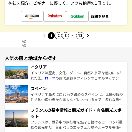
神社を紹介。ビギナーに優しく、ツウも納得の1冊です。
詳細を見る
…
1
2
3
13
AD
AD
人気の国と地域から探す
イタリア
イタリアは歴史、文化、グルメ、自然と多彩な魅力にあふ
れた国。
ローマ
の古代遺跡やフィレンツェのルネッサンス
美術、ヴェネツィアの運河など、歴史あるスポットはもち
スペイン
ろん、トスカーナの美しい田園風景やアマルフィ海岸の絶
景など、自然景観も見逃せない。観光の合間には、本場の
イベリア半島のほぼ80％を占めるスペインは、太陽が降り
ピザやパスタなど、絶品のイタリア料理を堪能することも
注ぐ地中海沿岸から雄大なピレネー山脈まで、多彩な自然
できる。朝目覚めてから夜眠るまで、すべての瞬間を楽し
と文化が詰まったヨーロッパ屈指の旅行先だ。多様な地域
フランスの基本情報と観光ガイド・有名観光スポ
ませてくれるイタリアで、忘れられない旅をしてみよう！
文化が根付くこの国では、情熱的なフラメンコ、熱気あふ
なお、新着のイタリア情報は
コンテンツ一覧
を参照してほ
れる闘牛、そして美味しいタパスが生活の一部となってい
ット
しい。
る。首都マドリードの洗練された雰囲気や、バルセロナの
フランスは、世界中の旅行者を魅了し続けるヨーロッパ屈
アートに溢れた街角から、地方では古代ローマ遺跡や中世
指の観光地だ。首都パリのエッフェル塔やルーブル美術館
の城塞都市、穏やかなビーチリゾートまで多彩な表情を見