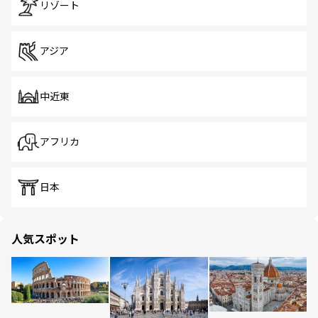
リゾート
アジア
中近東
アフリカ
日本
人気スポット