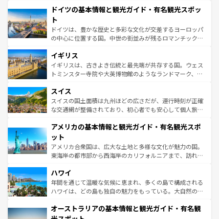
といった象徴的なスポットから、田舎町の古風な美しさま
せる。地方によって風土や気候が異なるスペインはその個
ドイツの基本情報と観光ガイド・有名観光スポッ
で、幅広い魅力が詰まっている。華麗な宮殿、歴史的な大
性で訪れる人を魅了する。 なお、新着のスペイン情報は
コ
聖堂、美しいビーチ、そして豊かな自然が、訪れる者を心
ト
ンテンツ一覧
を参照してほしい。
から魅了する。また、フランスは美食の国としても知ら
ドイツは、豊かな歴史と多彩な文化が交差するヨーロッパ
れ、フランス料理はユネスコ無形文化遺産にも登録されて
の中心に位置する国。中世の街並みが残るロマンチック街
いる。シャンパンの発祥地であるランス、プロヴァンスの
道から、未来を先取りするようなモダンな都市まで多様な
香り高いラベンダー畑など、多彩な楽しみ方が可能だ。さ
イギリス
顔を持つこの国は、どこを歩いても飽きることがない。ベ
らに、パリ以外の地域にも魅力が溢れており、どの街角に
ルリンの文化的活気、バイエルン州のアルプスの絶景、そ
イギリスは、古きよき伝統と最先端が共存する国。ウェス
も豊かな歴史と文化が息づいている。パリ以外の個性あふ
してライン川沿いのワイン畑といった風景は必見。ビール
トミンスター寺院や大英博物館のようなランドマーク、歴
れる地方に足を運ぶとそれぞれで全く異なる文化を体験で
とソーセージを味わいながら地元の人と過ごす楽しい時間
史ある大学都市、美しい丘陵地帯や牧歌的な風景など、エ
きるだろう。 なお、新着のフランス情報は
コンテンツ一覧
スイス
は、お酒好きな人にはぜひ体験してほしい。 なお、新着の
リアごとに異なる魅力がある。また、優雅なアフタヌーン
を参照してほしい。
ドイツ情報は
コンテンツ一覧
を参照してほしい。
ティー、ビール好きにはたまらない英国パブ、サッカー観
スイスの国土面積は九州ほどの広さだが、運行時刻が正確
戦など、本場だからこそできる体験も豊富。イギリスを旅
な交通網が整備されており、初心者でも安心して個人旅行
して楽しみつくそう。 なお、新着のイギリス情報は
コンテ
を楽しめる。日本同様に時刻表どおりの旅が可能だ。中世
アメリカの基本情報と観光ガイド・有名観光スポ
ンツ一覧
を参照してほしい。
の建物がそのまま残る町や、スイスならではのユニークな
博物館もあり、アルプス観光だけでなく町歩きも満喫する
ット
ことができる。国民の所得が高いため物価も高いが、旅行
アメリカ合衆国は、広大な土地と多様な文化が魅力の国。
者向けの交通パス提供のサービスもあり、うまく活用すれ
東海岸の都市部から西海岸のカリフォルニアまで、訪れる
ば市内交通費無料で観光を楽しむこともできる。 なお、新
場所ごとに異なる風景と体験が待っている。ニューヨーク
着のスイス情報は
コンテンツ一覧
を参照してほしい。
ハワイ
のような巨大都市は、観光、ショッピング、エンターテイ
ンメントが詰まった刺激的なスポットだ。一方、アメリカ
年間を通じて温暖な気候に恵まれ、多くの島で構成される
西部には大自然が広がり、グランドキャニオンやイエロー
ハワイは、どの島も独自の魅力をもっている。大自然の神
ストーン国立公園といった絶景が堪能できる。さらに、南
秘を感じたいなら、火山が生み出した壮大な景観を誇るハ
オーストラリアの基本情報と観光ガイド・有名観
部のニューオーリンズでは、音楽と美食が融合した独特の
ワイ島は見逃せない。また、定番の観光地といえばオアフ
文化が魅力。旅行者はアメリカの各地域で異なる魅力を楽
島だが、静かな自然を求めるならマウイ島やカウアイ島が
光スポット