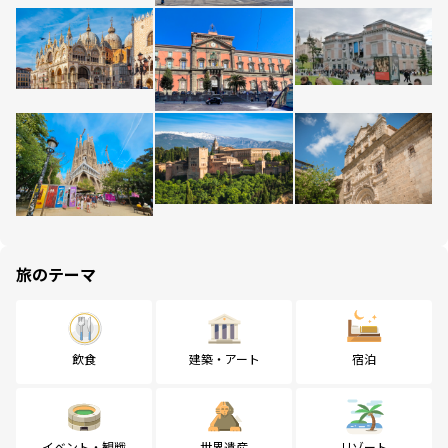
旅のテーマ
飲食
建築・アート
宿泊
イベント・観戦
世界遺産
リゾート