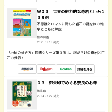
Ｗ０３ 世界の魅力的な奇岩と巨石１
３９選
不思議とロマンに満ちた岩石の謎を旅の雑
学とともに解説
旅の図鑑
2021.03.18 発売
「地球の歩き方」図鑑シリーズ第３弾は、謎だらけの奇岩と巨
石の世界！
詳細を見る
０３ 御朱印でめぐる奈良のお寺
御朱印
2024.06.27 発売