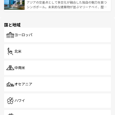
が待っている。親しみやすいタイの人々、仏教を中心とし
ており、効率よく見どころを回れるのも魅力。息をのむよ
アジアの交差点として多文化が融合した独自の魅力を放つ
た文化、そして多様な観光資源が、訪れる旅人を魅了し続
うな絶景から文化的な体験まで、香港を存分に楽しみ尽く
シンガポール。未来的な建築物が並ぶマリーナベイ、歴史
ける。 なお、新着のタイ情報は
コンテンツ一覧
を参照して
そう。 なお、新着の香港情報は
コンテンツ一覧
を参照して
と伝統を感じられるエスニックタウン、多数の緑豊かな公
ほしい。
ほしい。
園や自然保護区など、自然が調和した近代的な景観と文化
の多様性あふれるカラフルな町は、どこを歩いても新しい
国と地域
発見がある。さらに、治安のよさや充実した公共交通機関
も、旅行者にとっては魅力的なポイント。グルメも豊富
で、ホーカーズは地元の風情を楽しめる外せないスポット
ヨーロッパ
だ。訪れる人を飽きさせないシンガポールで、多様な魅力
を体感しよう。 なお、新着のシンガポール情報は
コンテン
ツ一覧
を参照してほしい。
北米
中南米
オセアニア
ハワイ