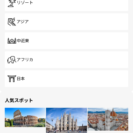
リゾート
アジア
中近東
アフリカ
日本
人気スポット