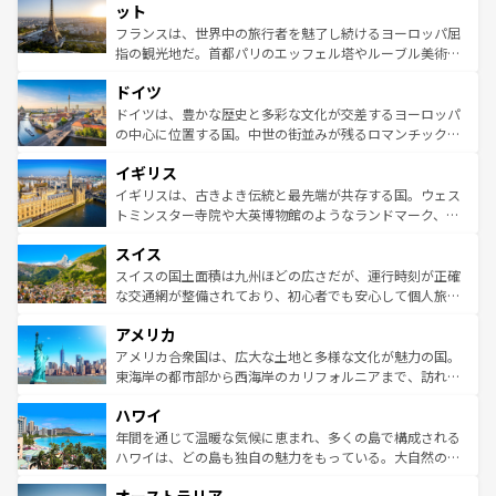
なお、新着のイタリア情報は
コンテンツ一覧
を参照してほ
れる闘牛、そして美味しいタパスが生活の一部となってい
ット
しい。
る。首都マドリードの洗練された雰囲気や、バルセロナの
フランスは、世界中の旅行者を魅了し続けるヨーロッパ屈
アートに溢れた街角から、地方では古代ローマ遺跡や中世
指の観光地だ。首都パリのエッフェル塔やルーブル美術館
の城塞都市、穏やかなビーチリゾートまで多彩な表情を見
といった象徴的なスポットから、田舎町の古風な美しさま
せる。地方によって風土や気候が異なるスペインはその個
ドイツ
で、幅広い魅力が詰まっている。華麗な宮殿、歴史的な大
性で訪れる人を魅了する。 なお、新着のスペイン情報は
コ
聖堂、美しいビーチ、そして豊かな自然が、訪れる者を心
ドイツは、豊かな歴史と多彩な文化が交差するヨーロッパ
ンテンツ一覧
を参照してほしい。
から魅了する。また、フランスは美食の国としても知ら
の中心に位置する国。中世の街並みが残るロマンチック街
れ、フランス料理はユネスコ無形文化遺産にも登録されて
道から、未来を先取りするようなモダンな都市まで多様な
イギリス
いる。シャンパンの発祥地であるランス、プロヴァンスの
顔を持つこの国は、どこを歩いても飽きることがない。ベ
香り高いラベンダー畑など、多彩な楽しみ方が可能だ。さ
ルリンの文化的活気、バイエルン州のアルプスの絶景、そ
イギリスは、古きよき伝統と最先端が共存する国。ウェス
らに、パリ以外の地域にも魅力が溢れており、どの街角に
してライン川沿いのワイン畑といった風景は必見。ビール
トミンスター寺院や大英博物館のようなランドマーク、歴
も豊かな歴史と文化が息づいている。パリ以外の個性あふ
とソーセージを味わいながら地元の人と過ごす楽しい時間
史ある大学都市、美しい丘陵地帯や牧歌的な風景など、エ
れる地方に足を運ぶとそれぞれで全く異なる文化を体験で
スイス
は、お酒好きな人にはぜひ体験してほしい。 なお、新着の
リアごとに異なる魅力がある。また、優雅なアフタヌーン
きるだろう。 なお、新着のフランス情報は
コンテンツ一覧
ドイツ情報は
コンテンツ一覧
を参照してほしい。
ティー、ビール好きにはたまらない英国パブ、サッカー観
スイスの国土面積は九州ほどの広さだが、運行時刻が正確
を参照してほしい。
戦など、本場だからこそできる体験も豊富。イギリスを旅
な交通網が整備されており、初心者でも安心して個人旅行
して楽しみつくそう。 なお、新着のイギリス情報は
コンテ
を楽しめる。日本同様に時刻表どおりの旅が可能だ。中世
アメリカ
ンツ一覧
を参照してほしい。
の建物がそのまま残る町や、スイスならではのユニークな
博物館もあり、アルプス観光だけでなく町歩きも満喫する
アメリカ合衆国は、広大な土地と多様な文化が魅力の国。
ことができる。国民の所得が高いため物価も高いが、旅行
東海岸の都市部から西海岸のカリフォルニアまで、訪れる
者向けの交通パス提供のサービスもあり、うまく活用すれ
場所ごとに異なる風景と体験が待っている。ニューヨーク
ハワイ
ば市内交通費無料で観光を楽しむこともできる。 なお、新
のような巨大都市は、観光、ショッピング、エンターテイ
着のスイス情報は
コンテンツ一覧
を参照してほしい。
ンメントが詰まった刺激的なスポットだ。一方、アメリカ
年間を通じて温暖な気候に恵まれ、多くの島で構成される
西部には大自然が広がり、グランドキャニオンやイエロー
ハワイは、どの島も独自の魅力をもっている。大自然の神
ストーン国立公園といった絶景が堪能できる。さらに、南
秘を感じたいなら、火山が生み出した壮大な景観を誇るハ
部のニューオーリンズでは、音楽と美食が融合した独特の