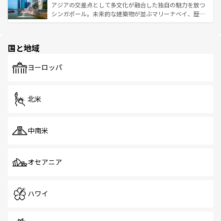
が待っている。親しみやすいタイの人々、仏教を中心とし
ており、効率よく見どころを回れるのも魅力。息をのむよ
アジアの交差点として多文化が融合した独自の魅力を放つ
た文化、そして多様な観光資源が、訪れる旅人を魅了し続
うな絶景から文化的な体験まで、香港を存分に楽しみ尽く
シンガポール。未来的な建築物が並ぶマリーナベイ、歴史
ける。 なお、新着のタイ情報は
コンテンツ一覧
を参照して
そう。 なお、新着の香港情報は
コンテンツ一覧
を参照して
と伝統を感じられるエスニックタウン、多数の緑豊かな公
ほしい。
ほしい。
園や自然保護区など、自然が調和した近代的な景観と文化
の多様性あふれるカラフルな町は、どこを歩いても新しい
国と地域
発見がある。さらに、治安のよさや充実した公共交通機関
も、旅行者にとっては魅力的なポイント。グルメも豊富
で、ホーカーズは地元の風情を楽しめる外せないスポット
ヨーロッパ
だ。訪れる人を飽きさせないシンガポールで、多様な魅力
を体感しよう。 なお、新着のシンガポール情報は
コンテン
ツ一覧
を参照してほしい。
北米
中南米
オセアニア
ハワイ