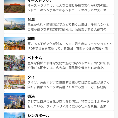
オーストラリア
ワイ島は見逃せない。また、定番の観光地といえばオアフ
文化が魅力。旅行者はアメリカの各地域で異なる魅力を楽
島だが、静かな自然を求めるならマウイ島やカウアイ島が
オーストラリアは、壮大な自然と多様な文化が魅力の国。
しみながら、その多様性と豊かな歴史を感じることができ
おすすめ。エメラルドグリーンに輝く海をはじめ、豊かな
シドニーのシンボルであるシドニー・オペラハウス、オー
るだろう。車でのロードトリップや列車の旅も、アメリカ
文化や歴史が息づいている。「アロハスピリット」と呼ば
ストラリア東海岸北部に広がる大サンゴ礁地帯グレートバ
ならではの贅沢な旅のスタイルだ。 なお、新着のアメリカ
台湾
れるおもてなしの心で訪れる人々を迎えてくれるハワイの
リアリーフや大陸中央部にそびえるウルル（エアーズロッ
情報は
コンテンツ一覧
を参照してほしい。
人々、おいしいローカルフードやハワイアンミュージッ
ク）、タスマニアの美しい原生林やケアンズの熱帯雨林な
日本から約４時間ほどでたどり着く台湾は、多彩な文化と
ク、伝統的なフラダンスなど、すべてがハワイの魅力を彩
ど、見どころがたくさん。また、カフェやワイン、オージ
自然が織りなす魅力的な観光地。活気あふれる大都市の台
っている。訪れるたびに新しい発見と感動が待っているハ
ービーフなどの食文化も豊かで、美味しいものであふれて
北やノスタルジックな町並みが人気な九份（ジォウフェ
ワイを、存分に味わってほしい。 なお、新着のハワイ情報
韓国
いる。アクティビティも充実しており、サーフィンやダイ
ン）、静ひつな山岳地帯である台湾東部など、都市の喧騒
は
コンテンツ一覧
を参照してほしい。
ビング、ハイキングなど、アウトドア好きにはたまらな
と山間の静けさが共存しており、訪れる人に新しい発見と
歴史ある王朝文化が残る一方で、最先端のファッションやK
い。オーストラリアの多彩な魅力を存分に味わいつくそ
驚きをもたらしてくれる。また、奥深い台湾の食文化も魅
-POPで世界を席巻している韓国。首都ソウルの宮殿や伝統
う。 なお、新着のオーストラリア情報は
コンテンツ一覧
を
力で、夜市などの屋台グルメから高級料理、ヘルシーで美
家屋が並ぶエリアでは韓国の歴史と文化に浸ることがで
参照してほしい。
ベトナム
容にもいいと評判のスイーツなど、バラエティ豊かな料理
き、地方に足を延ばせば四季折々の自然美を楽しむことが
が味わえる。 なお、新着の台湾情報は
コンテンツ一覧
を参
できる。そして、キムチや焼肉、絶品のストリートフード
豊かな自然と多様な文化が魅力的なベトナム。南北に細長
照してほしい。
まで、さまざまな韓国料理が待っている。夜には、韓国な
く伸びる国土には、広大な田園風景や青々とした山々、世
らではのナイトライフも堪能できる。あたたかいホスピタ
界遺産に登録された壮大な自然景観が点在し、都市部では
タイ
リティに包まれながら、韓国の多彩な魅力を心ゆくまで味
急速な発展と共に伝統が息づく。ハノイの古い町並みやホ
わってみてほしい。 なお、新着の韓国情報は
コンテンツ一
ーチミン市のフランス統治時代の建物も、独特の雰囲気を
タイは、東南アジアに位置する豊かな自然と歴史が息づく
覧
を参照してほしい。
醸し出している。また、バラエティの豊かさとおいしさで
国だ。首都バンコクは高層ビルが立ち並ぶ一方、伝統的な
世界中の食通を魅了してやまないベトナム料理も魅力のひ
寺院や市場がいたるところに点在し、古きよき文化と現代
香港
とつ。フォーやバインミー、ベトナムコーヒーなどは、ぜ
の活気が交差している。北部ではチェンマイなどの山岳地
ひ現地で味わいたい。どの地域を訪れてもあたたかい人々
帯で自然と触れ合い、南部ではプーケットやクラビの美し
アジアと西洋の文化が交わる香港は、特有のエネルギーを
が旅行者を迎えてくれるので、きっと忘れられない旅にな
いビーチでリゾート気分を楽しむことができる。タイ料理
もっている。ヴィクトリア湾に広がる壮大な景色、近未来
るはずだ。 なお、新着のベトナム情報は
コンテンツ一覧
を
は世界的に有名で、屋台から高級レストランまで味覚を刺
的なアートスポット、そして歴史と現代が融合した町並
参照してほしい。
シンガポール
激する。気候は一年中温暖で、どの季節にも異なる楽しみ
み、どこを訪れても感動するはず。観光スポットが密集し