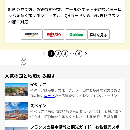
計画の立て方、お得な航空券、ホテルのネット予約などヨーロ
ッパを賢く旅するマニュアル。QRコードやWebも満載でスマ
ホ旅に対応
詳細を見る
…
1
2
3
6
AD
AD
人気の国と地域から探す
イタリア
イタリアは歴史、文化、グルメ、自然と多彩な魅力にあふ
れた国。
ローマ
の古代遺跡やフィレンツェのルネッサンス
美術、ヴェネツィアの運河など、歴史あるスポットはもち
スペイン
ろん、トスカーナの美しい田園風景やアマルフィ海岸の絶
景など、自然景観も見逃せない。観光の合間には、本場の
イベリア半島のほぼ80％を占めるスペインは、太陽が降り
ピザやパスタなど、絶品のイタリア料理を堪能することも
注ぐ地中海沿岸から雄大なピレネー山脈まで、多彩な自然
できる。朝目覚めてから夜眠るまで、すべての瞬間を楽し
と文化が詰まったヨーロッパ屈指の旅行先だ。多様な地域
フランスの基本情報と観光ガイド・有名観光スポ
ませてくれるイタリアで、忘れられない旅をしてみよう！
文化が根付くこの国では、情熱的なフラメンコ、熱気あふ