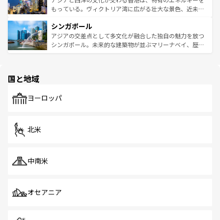
が旅行者を迎えてくれるので、きっと忘れられない旅にな
いビーチでリゾート気分を楽しむことができる。タイ料理
もっている。ヴィクトリア湾に広がる壮大な景色、近未来
るはずだ。 なお、新着のベトナム情報は
コンテンツ一覧
を
は世界的に有名で、屋台から高級レストランまで味覚を刺
的なアートスポット、そして歴史と現代が融合した町並
参照してほしい。
シンガポール
激する。気候は一年中温暖で、どの季節にも異なる楽しみ
み、どこを訪れても感動するはず。観光スポットが密集し
が待っている。親しみやすいタイの人々、仏教を中心とし
ており、効率よく見どころを回れるのも魅力。息をのむよ
アジアの交差点として多文化が融合した独自の魅力を放つ
た文化、そして多様な観光資源が、訪れる旅人を魅了し続
うな絶景から文化的な体験まで、香港を存分に楽しみ尽く
シンガポール。未来的な建築物が並ぶマリーナベイ、歴史
ける。 なお、新着のタイ情報は
コンテンツ一覧
を参照して
そう。 なお、新着の香港情報は
コンテンツ一覧
を参照して
と伝統を感じられるエスニックタウン、多数の緑豊かな公
ほしい。
ほしい。
園や自然保護区など、自然が調和した近代的な景観と文化
の多様性あふれるカラフルな町は、どこを歩いても新しい
国と地域
発見がある。さらに、治安のよさや充実した公共交通機関
も、旅行者にとっては魅力的なポイント。グルメも豊富
で、ホーカーズは地元の風情を楽しめる外せないスポット
ヨーロッパ
だ。訪れる人を飽きさせないシンガポールで、多様な魅力
を体感しよう。 なお、新着のシンガポール情報は
コンテン
ツ一覧
を参照してほしい。
北米
中南米
オセアニア