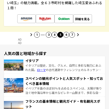
い埼玉」の魅力満載。全６３市町村を網羅した埼玉愛あふれる
１冊！
詳細を見る
…
1
3
4
5
6
7
AD
AD
人気の国と地域から探す
イタリア
イタリアは歴史、文化、グルメ、自然と多彩な魅力にあふ
れた国。
ローマ
の古代遺跡やフィレンツェのルネッサンス
美術、ヴェネツィアの運河など、歴史あるスポットはもち
スペインの観光ポイントと人気スポット・知ってお
ろん、トスカーナの美しい田園風景やアマルフィ海岸の絶
景など、自然景観も見逃せない。観光の合間には、本場の
くべき基本情報
ピザやパスタなど、絶品のイタリア料理を堪能することも
イベリア半島のほぼ80％を占めるスペインは、太陽が降り
できる。朝目覚めてから夜眠るまで、すべての瞬間を楽し
注ぐ地中海沿岸から雄大なピレネー山脈まで、多彩な自然
ませてくれるイタリアで、忘れられない旅をしてみよう！
と文化が詰まったヨーロッパ屈指の旅行先だ。多様な地域
なお、新着のイタリア情報は
コンテンツ一覧
を参照してほ
フランスの基本情報と観光ガイド・有名観光スポ
文化が根付くこの国では、情熱的なフラメンコ、熱気あふ
しい。
れる闘牛、そして美味しいタパスが生活の一部となってい
ット