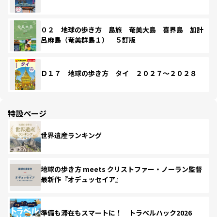
０２ 地球の歩き方 島旅 奄美大島 喜界島 加計
呂麻島（奄美群島１） ５訂版
Ｄ１７ 地球の歩き方 タイ ２０２７～２０２８
特設ページ
世界遺産ランキング
地球の歩き方 meets クリストファー・ノーラン監督
最新作『オデュッセイア』
準備も滞在もスマートに！ トラベルハック2026