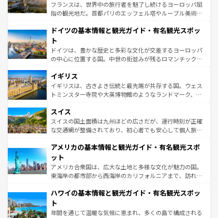
る。首都マドリードの洗練された雰囲気や、バルセロナの
フランスは、世界中の旅行者を魅了し続けるヨーロッパ屈
アートに溢れた街角から、地方では古代ローマ遺跡や中世
指の観光地だ。首都パリのエッフェル塔やルーブル美術館
の城塞都市、穏やかなビーチリゾートまで多彩な表情を見
といった象徴的なスポットから、田舎町の古風な美しさま
せる。地方によって風土や気候が異なるスペインはその個
ドイツの基本情報と観光ガイド・有名観光スポッ
で、幅広い魅力が詰まっている。華麗な宮殿、歴史的な大
性で訪れる人を魅了する。 なお、新着のスペイン情報は
コ
聖堂、美しいビーチ、そして豊かな自然が、訪れる者を心
ト
ンテンツ一覧
を参照してほしい。
から魅了する。また、フランスは美食の国としても知ら
ドイツは、豊かな歴史と多彩な文化が交差するヨーロッパ
れ、フランス料理はユネスコ無形文化遺産にも登録されて
の中心に位置する国。中世の街並みが残るロマンチック街
いる。シャンパンの発祥地であるランス、プロヴァンスの
道から、未来を先取りするようなモダンな都市まで多様な
香り高いラベンダー畑など、多彩な楽しみ方が可能だ。さ
イギリス
顔を持つこの国は、どこを歩いても飽きることがない。ベ
らに、パリ以外の地域にも魅力が溢れており、どの街角に
ルリンの文化的活気、バイエルン州のアルプスの絶景、そ
イギリスは、古きよき伝統と最先端が共存する国。ウェス
も豊かな歴史と文化が息づいている。パリ以外の個性あふ
してライン川沿いのワイン畑といった風景は必見。ビール
トミンスター寺院や大英博物館のようなランドマーク、歴
れる地方に足を運ぶとそれぞれで全く異なる文化を体験で
とソーセージを味わいながら地元の人と過ごす楽しい時間
史ある大学都市、美しい丘陵地帯や牧歌的な風景など、エ
きるだろう。 なお、新着のフランス情報は
コンテンツ一覧
スイス
は、お酒好きな人にはぜひ体験してほしい。 なお、新着の
リアごとに異なる魅力がある。また、優雅なアフタヌーン
を参照してほしい。
ドイツ情報は
コンテンツ一覧
を参照してほしい。
ティー、ビール好きにはたまらない英国パブ、サッカー観
スイスの国土面積は九州ほどの広さだが、運行時刻が正確
戦など、本場だからこそできる体験も豊富。イギリスを旅
な交通網が整備されており、初心者でも安心して個人旅行
して楽しみつくそう。 なお、新着のイギリス情報は
コンテ
を楽しめる。日本同様に時刻表どおりの旅が可能だ。中世
アメリカの基本情報と観光ガイド・有名観光スポ
ンツ一覧
を参照してほしい。
の建物がそのまま残る町や、スイスならではのユニークな
博物館もあり、アルプス観光だけでなく町歩きも満喫する
ット
ことができる。国民の所得が高いため物価も高いが、旅行
アメリカ合衆国は、広大な土地と多様な文化が魅力の国。
者向けの交通パス提供のサービスもあり、うまく活用すれ
東海岸の都市部から西海岸のカリフォルニアまで、訪れる
ば市内交通費無料で観光を楽しむこともできる。 なお、新
場所ごとに異なる風景と体験が待っている。ニューヨーク
着のスイス情報は
コンテンツ一覧
を参照してほしい。
ハワイの基本情報と観光ガイド・有名観光スポッ
のような巨大都市は、観光、ショッピング、エンターテイ
ンメントが詰まった刺激的なスポットだ。一方、アメリカ
ト
西部には大自然が広がり、グランドキャニオンやイエロー
年間を通じて温暖な気候に恵まれ、多くの島で構成される