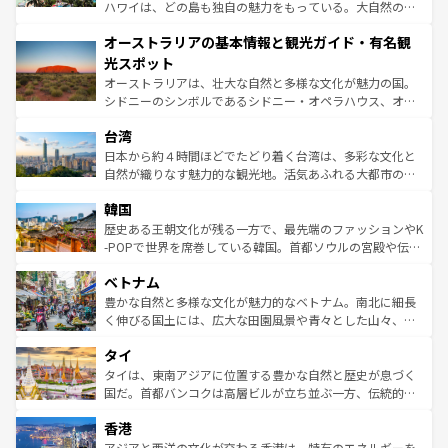
ストーン国立公園といった絶景が堪能できる。さらに、南
ハワイは、どの島も独自の魅力をもっている。大自然の神
部のニューオーリンズでは、音楽と美食が融合した独特の
秘を感じたいなら、火山が生み出した壮大な景観を誇るハ
文化が魅力。旅行者はアメリカの各地域で異なる魅力を楽
オーストラリアの基本情報と観光ガイド・有名観
ワイ島は見逃せない。また、定番の観光地といえばオアフ
しみながら、その多様性と豊かな歴史を感じることができ
島だが、静かな自然を求めるならマウイ島やカウアイ島が
光スポット
るだろう。車でのロードトリップや列車の旅も、アメリカ
おすすめ。エメラルドグリーンに輝く海をはじめ、豊かな
オーストラリアは、壮大な自然と多様な文化が魅力の国。
ならではの贅沢な旅のスタイルだ。 なお、新着のアメリカ
文化や歴史が息づいている。「アロハスピリット」と呼ば
シドニーのシンボルであるシドニー・オペラハウス、オー
情報は
コンテンツ一覧
を参照してほしい。
れるおもてなしの心で訪れる人々を迎えてくれるハワイの
ストラリア東海岸北部に広がる大サンゴ礁地帯グレートバ
人々、おいしいローカルフードやハワイアンミュージッ
台湾
リアリーフや大陸中央部にそびえるウルル（エアーズロッ
ク、伝統的なフラダンスなど、すべてがハワイの魅力を彩
ク）、タスマニアの美しい原生林やケアンズの熱帯雨林な
日本から約４時間ほどでたどり着く台湾は、多彩な文化と
っている。訪れるたびに新しい発見と感動が待っているハ
ど、見どころがたくさん。また、カフェやワイン、オージ
自然が織りなす魅力的な観光地。活気あふれる大都市の台
ワイを、存分に味わってほしい。 なお、新着のハワイ情報
ービーフなどの食文化も豊かで、美味しいものであふれて
北やノスタルジックな町並みが人気な九份（ジォウフェ
は
コンテンツ一覧
を参照してほしい。
韓国
いる。アクティビティも充実しており、サーフィンやダイ
ン）、静ひつな山岳地帯である台湾東部など、都市の喧騒
ビング、ハイキングなど、アウトドア好きにはたまらな
と山間の静けさが共存しており、訪れる人に新しい発見と
歴史ある王朝文化が残る一方で、最先端のファッションやK
い。オーストラリアの多彩な魅力を存分に味わいつくそ
驚きをもたらしてくれる。また、奥深い台湾の食文化も魅
-POPで世界を席巻している韓国。首都ソウルの宮殿や伝統
う。 なお、新着のオーストラリア情報は
コンテンツ一覧
を
力で、夜市などの屋台グルメから高級料理、ヘルシーで美
家屋が並ぶエリアでは韓国の歴史と文化に浸ることがで
参照してほしい。
ベトナム
容にもいいと評判のスイーツなど、バラエティ豊かな料理
き、地方に足を延ばせば四季折々の自然美を楽しむことが
が味わえる。 なお、新着の台湾情報は
コンテンツ一覧
を参
できる。そして、キムチや焼肉、絶品のストリートフード
豊かな自然と多様な文化が魅力的なベトナム。南北に細長
照してほしい。
まで、さまざまな韓国料理が待っている。夜には、韓国な
く伸びる国土には、広大な田園風景や青々とした山々、世
らではのナイトライフも堪能できる。あたたかいホスピタ
界遺産に登録された壮大な自然景観が点在し、都市部では
タイ
リティに包まれながら、韓国の多彩な魅力を心ゆくまで味
急速な発展と共に伝統が息づく。ハノイの古い町並みやホ
わってみてほしい。 なお、新着の韓国情報は
コンテンツ一
ーチミン市のフランス統治時代の建物も、独特の雰囲気を
タイは、東南アジアに位置する豊かな自然と歴史が息づく
覧
を参照してほしい。
醸し出している。また、バラエティの豊かさとおいしさで
国だ。首都バンコクは高層ビルが立ち並ぶ一方、伝統的な
世界中の食通を魅了してやまないベトナム料理も魅力のひ
寺院や市場がいたるところに点在し、古きよき文化と現代
香港
とつ。フォーやバインミー、ベトナムコーヒーなどは、ぜ
の活気が交差している。北部ではチェンマイなどの山岳地
ひ現地で味わいたい。どの地域を訪れてもあたたかい人々
帯で自然と触れ合い、南部ではプーケットやクラビの美し
アジアと西洋の文化が交わる香港は、特有のエネルギーを