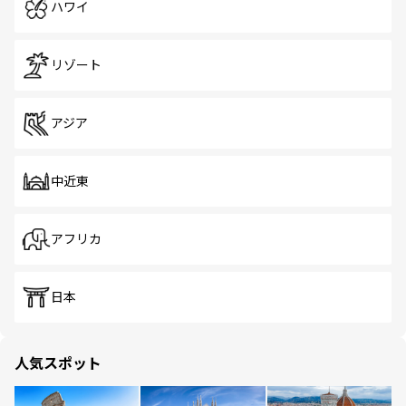
ハワイ
リゾート
アジア
中近東
アフリカ
日本
人気スポット