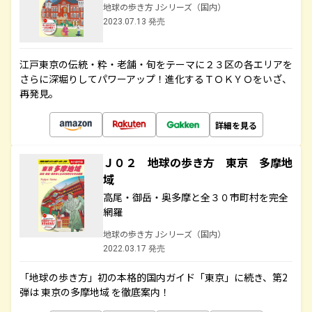
地球の歩き方 Jシリーズ（国内）
2023.07.13 発売
江戸東京の伝統・粋・老舗・旬をテーマに２３区の各エリアを
さらに深堀りしてパワーアップ！進化するＴＯＫＹＯをいざ、
再発見。
詳細を見る
Ｊ０２ 地球の歩き方 東京 多摩地
域
高尾・御岳・奥多摩と全３０市町村を完全
網羅
地球の歩き方 Jシリーズ（国内）
2022.03.17 発売
「地球の歩き方」初の本格的国内ガイド「東京」に続き、第2
弾は 東京の多摩地域 を徹底案内！