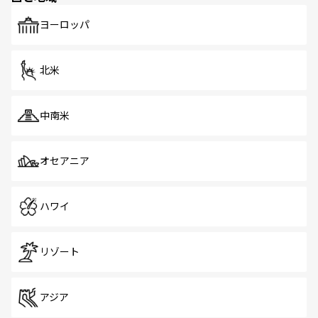
も、旅行者にとっては魅力的なポイント。グルメも豊富
で、ホーカーズは地元の風情を楽しめる外せないスポット
ヨーロッパ
だ。訪れる人を飽きさせないシンガポールで、多様な魅力
を体感しよう。 なお、新着のシンガポール情報は
コンテン
ツ一覧
を参照してほしい。
北米
中南米
オセアニア
ハワイ
リゾート
アジア