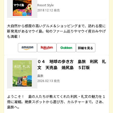
Resort Style
2018.12.12 発売
大自然から感度の高いグルメ＆ショッピングまで、訪れる度に
新発見があるマウイ島。旬のファーム巡りやマウイ産おみやげ
も満載！
詳細を見る
０４ 地球の歩き方 島旅 利尻 礼
文 天売島 焼尻島 ５訂版
島旅
2026.02.13 発売
ようこそ！ 島の人たちが教えてくれた利尻・礼文の魅力を１
冊に凝縮。絶景スポットから遊び方、カルチャーまで。さあ、
島旅へ。