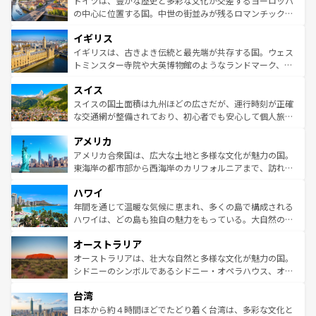
ドイツは、豊かな歴史と多彩な文化が交差するヨーロッパ
ンテンツ一覧
を参照してほしい。
から魅了する。また、フランスは美食の国としても知ら
の中心に位置する国。中世の街並みが残るロマンチック街
れ、フランス料理はユネスコ無形文化遺産にも登録されて
道から、未来を先取りするようなモダンな都市まで多様な
イギリス
いる。シャンパンの発祥地であるランス、プロヴァンスの
顔を持つこの国は、どこを歩いても飽きることがない。ベ
香り高いラベンダー畑など、多彩な楽しみ方が可能だ。さ
ルリンの文化的活気、バイエルン州のアルプスの絶景、そ
イギリスは、古きよき伝統と最先端が共存する国。ウェス
らに、パリ以外の地域にも魅力が溢れており、どの街角に
してライン川沿いのワイン畑といった風景は必見。ビール
トミンスター寺院や大英博物館のようなランドマーク、歴
も豊かな歴史と文化が息づいている。パリ以外の個性あふ
とソーセージを味わいながら地元の人と過ごす楽しい時間
史ある大学都市、美しい丘陵地帯や牧歌的な風景など、エ
れる地方に足を運ぶとそれぞれで全く異なる文化を体験で
スイス
は、お酒好きな人にはぜひ体験してほしい。 なお、新着の
リアごとに異なる魅力がある。また、優雅なアフタヌーン
きるだろう。 なお、新着のフランス情報は
コンテンツ一覧
ドイツ情報は
コンテンツ一覧
を参照してほしい。
ティー、ビール好きにはたまらない英国パブ、サッカー観
スイスの国土面積は九州ほどの広さだが、運行時刻が正確
を参照してほしい。
戦など、本場だからこそできる体験も豊富。イギリスを旅
な交通網が整備されており、初心者でも安心して個人旅行
して楽しみつくそう。 なお、新着のイギリス情報は
コンテ
を楽しめる。日本同様に時刻表どおりの旅が可能だ。中世
アメリカ
ンツ一覧
を参照してほしい。
の建物がそのまま残る町や、スイスならではのユニークな
博物館もあり、アルプス観光だけでなく町歩きも満喫する
アメリカ合衆国は、広大な土地と多様な文化が魅力の国。
ことができる。国民の所得が高いため物価も高いが、旅行
東海岸の都市部から西海岸のカリフォルニアまで、訪れる
者向けの交通パス提供のサービスもあり、うまく活用すれ
場所ごとに異なる風景と体験が待っている。ニューヨーク
ハワイ
ば市内交通費無料で観光を楽しむこともできる。 なお、新
のような巨大都市は、観光、ショッピング、エンターテイ
着のスイス情報は
コンテンツ一覧
を参照してほしい。
ンメントが詰まった刺激的なスポットだ。一方、アメリカ
年間を通じて温暖な気候に恵まれ、多くの島で構成される
西部には大自然が広がり、グランドキャニオンやイエロー
ハワイは、どの島も独自の魅力をもっている。大自然の神
ストーン国立公園といった絶景が堪能できる。さらに、南
秘を感じたいなら、火山が生み出した壮大な景観を誇るハ
オーストラリア
部のニューオーリンズでは、音楽と美食が融合した独特の
ワイ島は見逃せない。また、定番の観光地といえばオアフ
文化が魅力。旅行者はアメリカの各地域で異なる魅力を楽
島だが、静かな自然を求めるならマウイ島やカウアイ島が
オーストラリアは、壮大な自然と多様な文化が魅力の国。
しみながら、その多様性と豊かな歴史を感じることができ
おすすめ。エメラルドグリーンに輝く海をはじめ、豊かな
シドニーのシンボルであるシドニー・オペラハウス、オー
るだろう。車でのロードトリップや列車の旅も、アメリカ
文化や歴史が息づいている。「アロハスピリット」と呼ば
ストラリア東海岸北部に広がる大サンゴ礁地帯グレートバ
ならではの贅沢な旅のスタイルだ。 なお、新着のアメリカ
台湾
れるおもてなしの心で訪れる人々を迎えてくれるハワイの
リアリーフや大陸中央部にそびえるウルル（エアーズロッ
情報は
コンテンツ一覧
を参照してほしい。
人々、おいしいローカルフードやハワイアンミュージッ
ク）、タスマニアの美しい原生林やケアンズの熱帯雨林な
日本から約４時間ほどでたどり着く台湾は、多彩な文化と