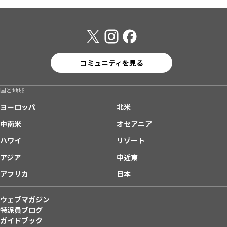
コミュニティを見る
国と地域
ヨーロッパ
北米
中南米
オセアニア
ハワイ
リゾート
アジア
中近東
アフリカ
日本
ウェブマガジン
特派員ブログ
ガイドブック