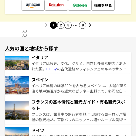
詳細を見る
…
1
2
3
8
AD
AD
人気の国と地域から探す
イタリア
イタリアは歴史、文化、グルメ、自然と多彩な魅力にあふ
れた国。
ローマ
の古代遺跡やフィレンツェのルネッサンス
美術、ヴェネツィアの運河など、歴史あるスポットはもち
スペイン
ろん、トスカーナの美しい田園風景やアマルフィ海岸の絶
景など、自然景観も見逃せない。観光の合間には、本場の
イベリア半島のほぼ80％を占めるスペインは、太陽が降り
ピザやパスタなど、絶品のイタリア料理を堪能することも
注ぐ地中海沿岸から雄大なピレネー山脈まで、多彩な自然
できる。朝目覚めてから夜眠るまで、すべての瞬間を楽し
と文化が詰まったヨーロッパ屈指の旅行先だ。多様な地域
フランスの基本情報と観光ガイド・有名観光スポ
ませてくれるイタリアで、忘れられない旅をしてみよう！
文化が根付くこの国では、情熱的なフラメンコ、熱気あふ
なお、新着のイタリア情報は
コンテンツ一覧
を参照してほ
れる闘牛、そして美味しいタパスが生活の一部となってい
ット
しい。
る。首都マドリードの洗練された雰囲気や、バルセロナの
フランスは、世界中の旅行者を魅了し続けるヨーロッパ屈
アートに溢れた街角から、地方では古代ローマ遺跡や中世
指の観光地だ。首都パリのエッフェル塔やルーブル美術館
の城塞都市、穏やかなビーチリゾートまで多彩な表情を見
といった象徴的なスポットから、田舎町の古風な美しさま
せる。地方によって風土や気候が異なるスペインはその個
ドイツ
で、幅広い魅力が詰まっている。華麗な宮殿、歴史的な大
性で訪れる人を魅了する。 なお、新着のスペイン情報は
コ
聖堂、美しいビーチ、そして豊かな自然が、訪れる者を心