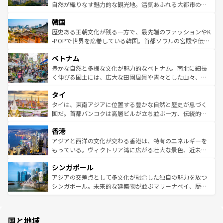
ク、伝統的なフラダンスなど、すべてがハワイの魅力を彩
ど、見どころがたくさん。また、カフェやワイン、オージ
自然が織りなす魅力的な観光地。活気あふれる大都市の台
っている。訪れるたびに新しい発見と感動が待っているハ
ービーフなどの食文化も豊かで、美味しいものであふれて
北やノスタルジックな町並みが人気な九份（ジォウフェ
ワイを、存分に味わってほしい。 なお、新着のハワイ情報
韓国
いる。アクティビティも充実しており、サーフィンやダイ
ン）、静ひつな山岳地帯である台湾東部など、都市の喧騒
は
コンテンツ一覧
を参照してほしい。
ビング、ハイキングなど、アウトドア好きにはたまらな
と山間の静けさが共存しており、訪れる人に新しい発見と
歴史ある王朝文化が残る一方で、最先端のファッションやK
い。オーストラリアの多彩な魅力を存分に味わいつくそ
驚きをもたらしてくれる。また、奥深い台湾の食文化も魅
-POPで世界を席巻している韓国。首都ソウルの宮殿や伝統
う。 なお、新着のオーストラリア情報は
コンテンツ一覧
を
力で、夜市などの屋台グルメから高級料理、ヘルシーで美
家屋が並ぶエリアでは韓国の歴史と文化に浸ることがで
参照してほしい。
ベトナム
容にもいいと評判のスイーツなど、バラエティ豊かな料理
き、地方に足を延ばせば四季折々の自然美を楽しむことが
が味わえる。 なお、新着の台湾情報は
コンテンツ一覧
を参
できる。そして、キムチや焼肉、絶品のストリートフード
豊かな自然と多様な文化が魅力的なベトナム。南北に細長
照してほしい。
まで、さまざまな韓国料理が待っている。夜には、韓国な
く伸びる国土には、広大な田園風景や青々とした山々、世
らではのナイトライフも堪能できる。あたたかいホスピタ
界遺産に登録された壮大な自然景観が点在し、都市部では
タイ
リティに包まれながら、韓国の多彩な魅力を心ゆくまで味
急速な発展と共に伝統が息づく。ハノイの古い町並みやホ
わってみてほしい。 なお、新着の韓国情報は
コンテンツ一
ーチミン市のフランス統治時代の建物も、独特の雰囲気を
タイは、東南アジアに位置する豊かな自然と歴史が息づく
覧
を参照してほしい。
醸し出している。また、バラエティの豊かさとおいしさで
国だ。首都バンコクは高層ビルが立ち並ぶ一方、伝統的な
世界中の食通を魅了してやまないベトナム料理も魅力のひ
寺院や市場がいたるところに点在し、古きよき文化と現代
香港
とつ。フォーやバインミー、ベトナムコーヒーなどは、ぜ
の活気が交差している。北部ではチェンマイなどの山岳地
ひ現地で味わいたい。どの地域を訪れてもあたたかい人々
帯で自然と触れ合い、南部ではプーケットやクラビの美し
アジアと西洋の文化が交わる香港は、特有のエネルギーを
が旅行者を迎えてくれるので、きっと忘れられない旅にな
いビーチでリゾート気分を楽しむことができる。タイ料理
もっている。ヴィクトリア湾に広がる壮大な景色、近未来
るはずだ。 なお、新着のベトナム情報は
コンテンツ一覧
を
は世界的に有名で、屋台から高級レストランまで味覚を刺
的なアートスポット、そして歴史と現代が融合した町並
参照してほしい。
シンガポール
激する。気候は一年中温暖で、どの季節にも異なる楽しみ
み、どこを訪れても感動するはず。観光スポットが密集し
が待っている。親しみやすいタイの人々、仏教を中心とし
ており、効率よく見どころを回れるのも魅力。息をのむよ
アジアの交差点として多文化が融合した独自の魅力を放つ
た文化、そして多様な観光資源が、訪れる旅人を魅了し続
うな絶景から文化的な体験まで、香港を存分に楽しみ尽く
シンガポール。未来的な建築物が並ぶマリーナベイ、歴史
ける。 なお、新着のタイ情報は
コンテンツ一覧
を参照して
そう。 なお、新着の香港情報は
コンテンツ一覧
を参照して
と伝統を感じられるエスニックタウン、多数の緑豊かな公
ほしい。
ほしい。
園や自然保護区など、自然が調和した近代的な景観と文化
の多様性あふれるカラフルな町は、どこを歩いても新しい
国と地域
発見がある。さらに、治安のよさや充実した公共交通機関