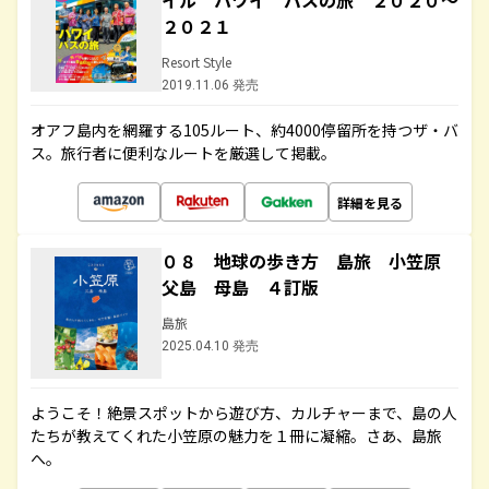
イル ハワイ バスの旅 ２０２０～
２０２１
Resort Style
2019.11.06 発売
オアフ島内を網羅する105ルート、約4000停留所を持つザ・バ
ス。旅行者に便利なルートを厳選して掲載。
詳細を見る
０８ 地球の歩き方 島旅 小笠原
父島 母島 ４訂版
島旅
2025.04.10 発売
ようこそ！絶景スポットから遊び方、カルチャーまで、島の人
たちが教えてくれた小笠原の魅力を１冊に凝縮。さあ、島旅
へ。