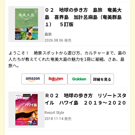
０２ 地球の歩き方 島旅 奄美大
島 喜界島 加計呂麻島（奄美群島
１） ５訂版
島旅
2026.08.06 発売
ようこそ！ 絶景スポットから遊び方、カルチャーまで、島の
人たちが教えてくれた奄美大島の魅力を1冊に凝縮。さあ、島
旅へ。
詳細を見る
Ｒ０２ 地球の歩き方 リゾートスタ
イル ハワイ島 ２０１９～２０２０
Resort Style
2018.11.14 発売