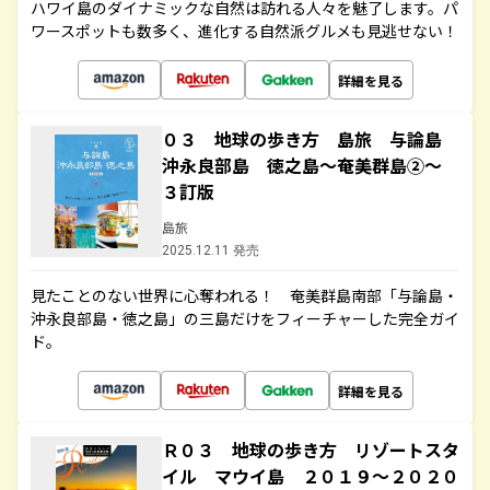
ハワイ島のダイナミックな自然は訪れる人々を魅了します。パ
ワースポットも数多く、進化する自然派グルメも見逃せない！
詳細を見る
０３ 地球の歩き方 島旅 与論島
沖永良部島 徳之島～奄美群島②～
３訂版
島旅
2025.12.11 発売
見たことのない世界に心奪われる！ 奄美群島南部「与論島・
沖永良部島・徳之島」の三島だけをフィーチャーした完全ガイ
ド。
詳細を見る
Ｒ０３ 地球の歩き方 リゾートスタ
イル マウイ島 ２０１９～２０２０