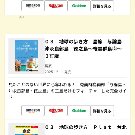
詳細を見る
AD
０３ 地球の歩き方 島旅 与論島
沖永良部島 徳之島～奄美群島②～
３訂版
島旅
2025.12.11 発売
見たことのない世界に心奪われる！ 奄美群島南部「与論島・
沖永良部島・徳之島」の三島だけをフィーチャーした完全ガイ
ド。
詳細を見る
０３ 地球の歩き方 Ｐｌａｔ 台北