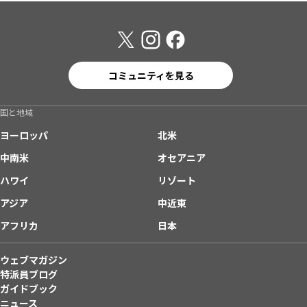
コミュニティを見る
国と地域
ヨーロッパ
北米
中南米
オセアニア
ハワイ
リゾート
アジア
中近東
アフリカ
日本
ウェブマガジン
特派員ブログ
ガイドブック
ニュース