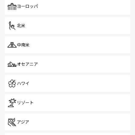
も、旅行者にとっては魅力的なポイント。グルメも豊富
で、ホーカーズは地元の風情を楽しめる外せないスポット
ヨーロッパ
だ。訪れる人を飽きさせないシンガポールで、多様な魅力
を体感しよう。 なお、新着のシンガポール情報は
コンテン
ツ一覧
を参照してほしい。
北米
中南米
オセアニア
ハワイ
リゾート
アジア