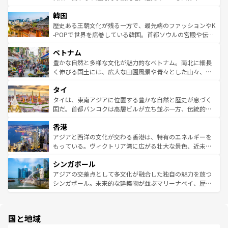
っている。訪れるたびに新しい発見と感動が待っているハ
ービーフなどの食文化も豊かで、美味しいものであふれて
北やノスタルジックな町並みが人気な九份（ジォウフェ
ワイを、存分に味わってほしい。 なお、新着のハワイ情報
韓国
いる。アクティビティも充実しており、サーフィンやダイ
ン）、静ひつな山岳地帯である台湾東部など、都市の喧騒
は
コンテンツ一覧
を参照してほしい。
ビング、ハイキングなど、アウトドア好きにはたまらな
と山間の静けさが共存しており、訪れる人に新しい発見と
歴史ある王朝文化が残る一方で、最先端のファッションやK
い。オーストラリアの多彩な魅力を存分に味わいつくそ
驚きをもたらしてくれる。また、奥深い台湾の食文化も魅
-POPで世界を席巻している韓国。首都ソウルの宮殿や伝統
う。 なお、新着のオーストラリア情報は
コンテンツ一覧
を
力で、夜市などの屋台グルメから高級料理、ヘルシーで美
家屋が並ぶエリアでは韓国の歴史と文化に浸ることがで
参照してほしい。
ベトナム
容にもいいと評判のスイーツなど、バラエティ豊かな料理
き、地方に足を延ばせば四季折々の自然美を楽しむことが
が味わえる。 なお、新着の台湾情報は
コンテンツ一覧
を参
できる。そして、キムチや焼肉、絶品のストリートフード
豊かな自然と多様な文化が魅力的なベトナム。南北に細長
照してほしい。
まで、さまざまな韓国料理が待っている。夜には、韓国な
く伸びる国土には、広大な田園風景や青々とした山々、世
らではのナイトライフも堪能できる。あたたかいホスピタ
界遺産に登録された壮大な自然景観が点在し、都市部では
タイ
リティに包まれながら、韓国の多彩な魅力を心ゆくまで味
急速な発展と共に伝統が息づく。ハノイの古い町並みやホ
わってみてほしい。 なお、新着の韓国情報は
コンテンツ一
ーチミン市のフランス統治時代の建物も、独特の雰囲気を
タイは、東南アジアに位置する豊かな自然と歴史が息づく
覧
を参照してほしい。
醸し出している。また、バラエティの豊かさとおいしさで
国だ。首都バンコクは高層ビルが立ち並ぶ一方、伝統的な
世界中の食通を魅了してやまないベトナム料理も魅力のひ
寺院や市場がいたるところに点在し、古きよき文化と現代
香港
とつ。フォーやバインミー、ベトナムコーヒーなどは、ぜ
の活気が交差している。北部ではチェンマイなどの山岳地
ひ現地で味わいたい。どの地域を訪れてもあたたかい人々
帯で自然と触れ合い、南部ではプーケットやクラビの美し
アジアと西洋の文化が交わる香港は、特有のエネルギーを
が旅行者を迎えてくれるので、きっと忘れられない旅にな
いビーチでリゾート気分を楽しむことができる。タイ料理
もっている。ヴィクトリア湾に広がる壮大な景色、近未来
るはずだ。 なお、新着のベトナム情報は
コンテンツ一覧
を
は世界的に有名で、屋台から高級レストランまで味覚を刺
的なアートスポット、そして歴史と現代が融合した町並
参照してほしい。
シンガポール
激する。気候は一年中温暖で、どの季節にも異なる楽しみ
み、どこを訪れても感動するはず。観光スポットが密集し
が待っている。親しみやすいタイの人々、仏教を中心とし
ており、効率よく見どころを回れるのも魅力。息をのむよ
アジアの交差点として多文化が融合した独自の魅力を放つ
た文化、そして多様な観光資源が、訪れる旅人を魅了し続
うな絶景から文化的な体験まで、香港を存分に楽しみ尽く
シンガポール。未来的な建築物が並ぶマリーナベイ、歴史
ける。 なお、新着のタイ情報は
コンテンツ一覧
を参照して
そう。 なお、新着の香港情報は
コンテンツ一覧
を参照して
と伝統を感じられるエスニックタウン、多数の緑豊かな公
ほしい。
ほしい。
園や自然保護区など、自然が調和した近代的な景観と文化
の多様性あふれるカラフルな町は、どこを歩いても新しい
国と地域
発見がある。さらに、治安のよさや充実した公共交通機関