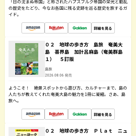
「日の沈まぬ帝国」と称されたハプスブルク帝国の栄光と動乱
の歴史をたどり、今なお各国に残る史跡を巡る歴史を旅するガ
イド。
詳細を見る
０２ 地球の歩き方 島旅 奄美大
島 喜界島 加計呂麻島（奄美群島
１） ５訂版
島旅
2026.08.06 発売
ようこそ！ 絶景スポットから遊び方、カルチャーまで、島の
人たちが教えてくれた奄美大島の魅力を1冊に凝縮。さあ、島
旅へ。
詳細を見る
０２ 地球の歩き方 Ｐｌａｔ ニュ