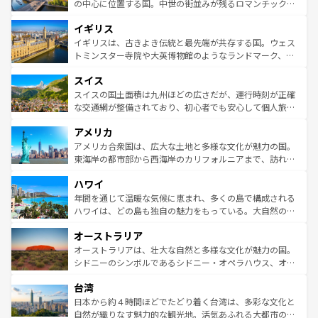
から魅了する。また、フランスは美食の国としても知ら
の中心に位置する国。中世の街並みが残るロマンチック街
れ、フランス料理はユネスコ無形文化遺産にも登録されて
道から、未来を先取りするようなモダンな都市まで多様な
イギリス
いる。シャンパンの発祥地であるランス、プロヴァンスの
顔を持つこの国は、どこを歩いても飽きることがない。ベ
香り高いラベンダー畑など、多彩な楽しみ方が可能だ。さ
ルリンの文化的活気、バイエルン州のアルプスの絶景、そ
イギリスは、古きよき伝統と最先端が共存する国。ウェス
らに、パリ以外の地域にも魅力が溢れており、どの街角に
してライン川沿いのワイン畑といった風景は必見。ビール
トミンスター寺院や大英博物館のようなランドマーク、歴
も豊かな歴史と文化が息づいている。パリ以外の個性あふ
とソーセージを味わいながら地元の人と過ごす楽しい時間
史ある大学都市、美しい丘陵地帯や牧歌的な風景など、エ
れる地方に足を運ぶとそれぞれで全く異なる文化を体験で
スイス
は、お酒好きな人にはぜひ体験してほしい。 なお、新着の
リアごとに異なる魅力がある。また、優雅なアフタヌーン
きるだろう。 なお、新着のフランス情報は
コンテンツ一覧
ドイツ情報は
コンテンツ一覧
を参照してほしい。
ティー、ビール好きにはたまらない英国パブ、サッカー観
スイスの国土面積は九州ほどの広さだが、運行時刻が正確
を参照してほしい。
戦など、本場だからこそできる体験も豊富。イギリスを旅
な交通網が整備されており、初心者でも安心して個人旅行
して楽しみつくそう。 なお、新着のイギリス情報は
コンテ
を楽しめる。日本同様に時刻表どおりの旅が可能だ。中世
アメリカ
ンツ一覧
を参照してほしい。
の建物がそのまま残る町や、スイスならではのユニークな
博物館もあり、アルプス観光だけでなく町歩きも満喫する
アメリカ合衆国は、広大な土地と多様な文化が魅力の国。
ことができる。国民の所得が高いため物価も高いが、旅行
東海岸の都市部から西海岸のカリフォルニアまで、訪れる
者向けの交通パス提供のサービスもあり、うまく活用すれ
場所ごとに異なる風景と体験が待っている。ニューヨーク
ハワイ
ば市内交通費無料で観光を楽しむこともできる。 なお、新
のような巨大都市は、観光、ショッピング、エンターテイ
着のスイス情報は
コンテンツ一覧
を参照してほしい。
ンメントが詰まった刺激的なスポットだ。一方、アメリカ
年間を通じて温暖な気候に恵まれ、多くの島で構成される
西部には大自然が広がり、グランドキャニオンやイエロー
ハワイは、どの島も独自の魅力をもっている。大自然の神
ストーン国立公園といった絶景が堪能できる。さらに、南
秘を感じたいなら、火山が生み出した壮大な景観を誇るハ
オーストラリア
部のニューオーリンズでは、音楽と美食が融合した独特の
ワイ島は見逃せない。また、定番の観光地といえばオアフ
文化が魅力。旅行者はアメリカの各地域で異なる魅力を楽
島だが、静かな自然を求めるならマウイ島やカウアイ島が
オーストラリアは、壮大な自然と多様な文化が魅力の国。
しみながら、その多様性と豊かな歴史を感じることができ
おすすめ。エメラルドグリーンに輝く海をはじめ、豊かな
シドニーのシンボルであるシドニー・オペラハウス、オー
るだろう。車でのロードトリップや列車の旅も、アメリカ
文化や歴史が息づいている。「アロハスピリット」と呼ば
ストラリア東海岸北部に広がる大サンゴ礁地帯グレートバ
ならではの贅沢な旅のスタイルだ。 なお、新着のアメリカ
台湾
れるおもてなしの心で訪れる人々を迎えてくれるハワイの
リアリーフや大陸中央部にそびえるウルル（エアーズロッ
情報は
コンテンツ一覧
を参照してほしい。
人々、おいしいローカルフードやハワイアンミュージッ
ク）、タスマニアの美しい原生林やケアンズの熱帯雨林な
日本から約４時間ほどでたどり着く台湾は、多彩な文化と
ク、伝統的なフラダンスなど、すべてがハワイの魅力を彩
ど、見どころがたくさん。また、カフェやワイン、オージ
自然が織りなす魅力的な観光地。活気あふれる大都市の台