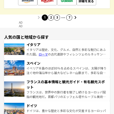
詳細を見る
…
1
2
3
7
AD
AD
人気の国と地域から探す
イタリア
イタリアは歴史、文化、グルメ、自然と多彩な魅力にあふ
れた国。
ローマ
の古代遺跡やフィレンツェのルネッサンス
美術、ヴェネツィアの運河など、歴史あるスポットはもち
スペイン
ろん、トスカーナの美しい田園風景やアマルフィ海岸の絶
景など、自然景観も見逃せない。観光の合間には、本場の
イベリア半島のほぼ80％を占めるスペインは、太陽が降り
ピザやパスタなど、絶品のイタリア料理を堪能することも
注ぐ地中海沿岸から雄大なピレネー山脈まで、多彩な自然
できる。朝目覚めてから夜眠るまで、すべての瞬間を楽し
と文化が詰まったヨーロッパ屈指の旅行先だ。多様な地域
フランスの基本情報と観光ガイド・有名観光スポ
ませてくれるイタリアで、忘れられない旅をしてみよう！
文化が根付くこの国では、情熱的なフラメンコ、熱気あふ
なお、新着のイタリア情報は
コンテンツ一覧
を参照してほ
れる闘牛、そして美味しいタパスが生活の一部となってい
ット
しい。
る。首都マドリードの洗練された雰囲気や、バルセロナの
フランスは、世界中の旅行者を魅了し続けるヨーロッパ屈
アートに溢れた街角から、地方では古代ローマ遺跡や中世
指の観光地だ。首都パリのエッフェル塔やルーブル美術館
の城塞都市、穏やかなビーチリゾートまで多彩な表情を見
といった象徴的なスポットから、田舎町の古風な美しさま
せる。地方によって風土や気候が異なるスペインはその個
ドイツ
で、幅広い魅力が詰まっている。華麗な宮殿、歴史的な大
性で訪れる人を魅了する。 なお、新着のスペイン情報は
コ
聖堂、美しいビーチ、そして豊かな自然が、訪れる者を心
ドイツは、豊かな歴史と多彩な文化が交差するヨーロッパ
ンテンツ一覧
を参照してほしい。