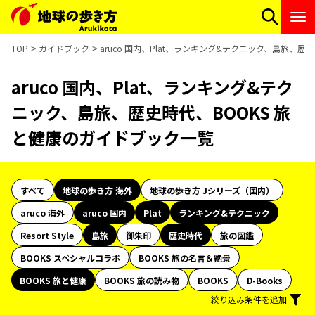
TOP
ガイドブック
aruco 国内、Plat、ランキング&テクニック、島旅、歴
aruco 国内、Plat、ランキング&テク
ニック、島旅、歴史時代、BOOKS 旅
と健康のガイドブック一覧
すべて
地球の歩き方 海外
地球の歩き方 Jシリーズ（国内）
aruco 海外
aruco 国内
Plat
ランキング&テクニック
Resort Style
島旅
御朱印
歴史時代
旅の図鑑
BOOKS スペシャルコラボ
BOOKS 旅の名言＆絶景
BOOKS 旅と健康
BOOKS 旅の読み物
BOOKS
D-Books
絞り込み条件を追加