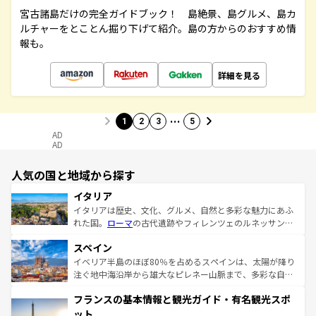
宮古諸島だけの完全ガイドブック！ 島絶景、島グルメ、島カ
ルチャーをとことん掘り下げて紹介。島の方からのおすすめ情
報も。
詳細を見る
…
1
2
3
5
AD
AD
人気の国と地域から探す
イタリア
イタリアは歴史、文化、グルメ、自然と多彩な魅力にあふ
れた国。
ローマ
の古代遺跡やフィレンツェのルネッサンス
美術、ヴェネツィアの運河など、歴史あるスポットはもち
スペイン
ろん、トスカーナの美しい田園風景やアマルフィ海岸の絶
景など、自然景観も見逃せない。観光の合間には、本場の
イベリア半島のほぼ80％を占めるスペインは、太陽が降り
ピザやパスタなど、絶品のイタリア料理を堪能することも
注ぐ地中海沿岸から雄大なピレネー山脈まで、多彩な自然
できる。朝目覚めてから夜眠るまで、すべての瞬間を楽し
と文化が詰まったヨーロッパ屈指の旅行先だ。多様な地域
フランスの基本情報と観光ガイド・有名観光スポ
ませてくれるイタリアで、忘れられない旅をしてみよう！
文化が根付くこの国では、情熱的なフラメンコ、熱気あふ
なお、新着のイタリア情報は
コンテンツ一覧
を参照してほ
れる闘牛、そして美味しいタパスが生活の一部となってい
ット