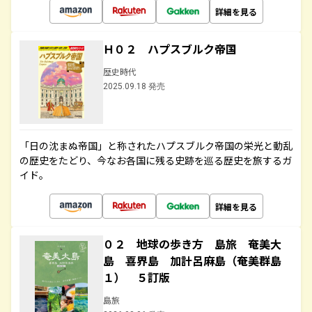
詳細を見る
Ｈ０２ ハプスブルク帝国
歴史時代
2025.09.18 発売
「日の沈まぬ帝国」と称されたハプスブルク帝国の栄光と動乱
の歴史をたどり、今なお各国に残る史跡を巡る歴史を旅するガ
イド。
詳細を見る
０２ 地球の歩き方 島旅 奄美大
島 喜界島 加計呂麻島（奄美群島
１） ５訂版
島旅