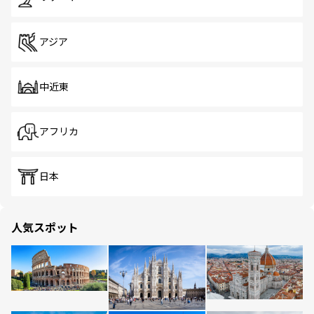
アジア
中近東
アフリカ
日本
人気スポット