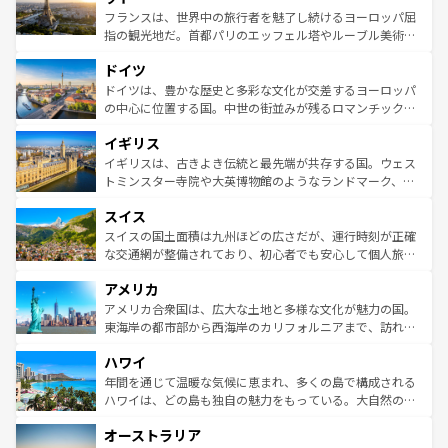
しい。
る。首都マドリードの洗練された雰囲気や、バルセロナの
フランスは、世界中の旅行者を魅了し続けるヨーロッパ屈
アートに溢れた街角から、地方では古代ローマ遺跡や中世
指の観光地だ。首都パリのエッフェル塔やルーブル美術館
の城塞都市、穏やかなビーチリゾートまで多彩な表情を見
といった象徴的なスポットから、田舎町の古風な美しさま
せる。地方によって風土や気候が異なるスペインはその個
ドイツ
で、幅広い魅力が詰まっている。華麗な宮殿、歴史的な大
性で訪れる人を魅了する。 なお、新着のスペイン情報は
コ
聖堂、美しいビーチ、そして豊かな自然が、訪れる者を心
ドイツは、豊かな歴史と多彩な文化が交差するヨーロッパ
ンテンツ一覧
を参照してほしい。
から魅了する。また、フランスは美食の国としても知ら
の中心に位置する国。中世の街並みが残るロマンチック街
れ、フランス料理はユネスコ無形文化遺産にも登録されて
道から、未来を先取りするようなモダンな都市まで多様な
イギリス
いる。シャンパンの発祥地であるランス、プロヴァンスの
顔を持つこの国は、どこを歩いても飽きることがない。ベ
香り高いラベンダー畑など、多彩な楽しみ方が可能だ。さ
ルリンの文化的活気、バイエルン州のアルプスの絶景、そ
イギリスは、古きよき伝統と最先端が共存する国。ウェス
らに、パリ以外の地域にも魅力が溢れており、どの街角に
してライン川沿いのワイン畑といった風景は必見。ビール
トミンスター寺院や大英博物館のようなランドマーク、歴
も豊かな歴史と文化が息づいている。パリ以外の個性あふ
とソーセージを味わいながら地元の人と過ごす楽しい時間
史ある大学都市、美しい丘陵地帯や牧歌的な風景など、エ
れる地方に足を運ぶとそれぞれで全く異なる文化を体験で
スイス
は、お酒好きな人にはぜひ体験してほしい。 なお、新着の
リアごとに異なる魅力がある。また、優雅なアフタヌーン
きるだろう。 なお、新着のフランス情報は
コンテンツ一覧
ドイツ情報は
コンテンツ一覧
を参照してほしい。
ティー、ビール好きにはたまらない英国パブ、サッカー観
スイスの国土面積は九州ほどの広さだが、運行時刻が正確
を参照してほしい。
戦など、本場だからこそできる体験も豊富。イギリスを旅
な交通網が整備されており、初心者でも安心して個人旅行
して楽しみつくそう。 なお、新着のイギリス情報は
コンテ
を楽しめる。日本同様に時刻表どおりの旅が可能だ。中世
アメリカ
ンツ一覧
を参照してほしい。
の建物がそのまま残る町や、スイスならではのユニークな
博物館もあり、アルプス観光だけでなく町歩きも満喫する
アメリカ合衆国は、広大な土地と多様な文化が魅力の国。
ことができる。国民の所得が高いため物価も高いが、旅行
東海岸の都市部から西海岸のカリフォルニアまで、訪れる
者向けの交通パス提供のサービスもあり、うまく活用すれ
場所ごとに異なる風景と体験が待っている。ニューヨーク
ハワイ
ば市内交通費無料で観光を楽しむこともできる。 なお、新
のような巨大都市は、観光、ショッピング、エンターテイ
着のスイス情報は
コンテンツ一覧
を参照してほしい。
ンメントが詰まった刺激的なスポットだ。一方、アメリカ
年間を通じて温暖な気候に恵まれ、多くの島で構成される
西部には大自然が広がり、グランドキャニオンやイエロー
ハワイは、どの島も独自の魅力をもっている。大自然の神
ストーン国立公園といった絶景が堪能できる。さらに、南
秘を感じたいなら、火山が生み出した壮大な景観を誇るハ
オーストラリア
部のニューオーリンズでは、音楽と美食が融合した独特の
ワイ島は見逃せない。また、定番の観光地といえばオアフ