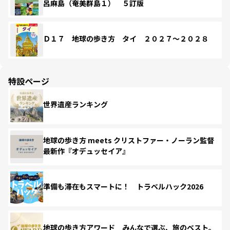
呂麻島（奄美群島１） ５訂版
Ｄ１７ 地球の歩き方 タイ ２０２７～２０２８
特設ページ
世界遺産ランキング
地球の歩き方 meets クリストファー・ノーラン監督
最新作『オデュッセイア』
準備も滞在もスマートに！ トラベルハック2026
地球の歩き方アワード みんなで選ぶ、旅のベスト。