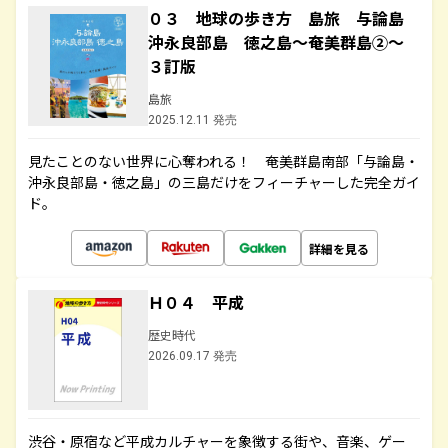
０３ 地球の歩き方 島旅 与論島
沖永良部島 徳之島～奄美群島②～
３訂版
島旅
2025.12.11 発売
見たことのない世界に心奪われる！ 奄美群島南部「与論島・
沖永良部島・徳之島」の三島だけをフィーチャーした完全ガイ
ド。
詳細を見る
Ｈ０４ 平成
歴史時代
2026.09.17 発売
渋谷・原宿など平成カルチャーを象徴する街や、音楽、ゲー