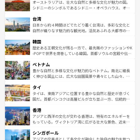
文化が魅力。旅行者はアメリカの各地域で異なる魅力を楽
島だが、静かな自然を求めるならマウイ島やカウアイ島が
オーストラリアは、壮大な自然と多様な文化が魅力の国。
しみながら、その多様性と豊かな歴史を感じることができ
おすすめ。エメラルドグリーンに輝く海をはじめ、豊かな
シドニーのシンボルであるシドニー・オペラハウス、オー
るだろう。車でのロードトリップや列車の旅も、アメリカ
文化や歴史が息づいている。「アロハスピリット」と呼ば
ストラリア東海岸北部に広がる大サンゴ礁地帯グレートバ
ならではの贅沢な旅のスタイルだ。 なお、新着のアメリカ
台湾
れるおもてなしの心で訪れる人々を迎えてくれるハワイの
リアリーフや大陸中央部にそびえるウルル（エアーズロッ
情報は
コンテンツ一覧
を参照してほしい。
人々、おいしいローカルフードやハワイアンミュージッ
ク）、タスマニアの美しい原生林やケアンズの熱帯雨林な
日本から約４時間ほどでたどり着く台湾は、多彩な文化と
ク、伝統的なフラダンスなど、すべてがハワイの魅力を彩
ど、見どころがたくさん。また、カフェやワイン、オージ
自然が織りなす魅力的な観光地。活気あふれる大都市の台
っている。訪れるたびに新しい発見と感動が待っているハ
ービーフなどの食文化も豊かで、美味しいものであふれて
北やノスタルジックな町並みが人気な九份（ジォウフェ
ワイを、存分に味わってほしい。 なお、新着のハワイ情報
韓国
いる。アクティビティも充実しており、サーフィンやダイ
ン）、静ひつな山岳地帯である台湾東部など、都市の喧騒
は
コンテンツ一覧
を参照してほしい。
ビング、ハイキングなど、アウトドア好きにはたまらな
と山間の静けさが共存しており、訪れる人に新しい発見と
歴史ある王朝文化が残る一方で、最先端のファッションやK
い。オーストラリアの多彩な魅力を存分に味わいつくそ
驚きをもたらしてくれる。また、奥深い台湾の食文化も魅
-POPで世界を席巻している韓国。首都ソウルの宮殿や伝統
う。 なお、新着のオーストラリア情報は
コンテンツ一覧
を
力で、夜市などの屋台グルメから高級料理、ヘルシーで美
家屋が並ぶエリアでは韓国の歴史と文化に浸ることがで
参照してほしい。
ベトナム
容にもいいと評判のスイーツなど、バラエティ豊かな料理
き、地方に足を延ばせば四季折々の自然美を楽しむことが
が味わえる。 なお、新着の台湾情報は
コンテンツ一覧
を参
できる。そして、キムチや焼肉、絶品のストリートフード
豊かな自然と多様な文化が魅力的なベトナム。南北に細長
照してほしい。
まで、さまざまな韓国料理が待っている。夜には、韓国な
く伸びる国土には、広大な田園風景や青々とした山々、世
らではのナイトライフも堪能できる。あたたかいホスピタ
界遺産に登録された壮大な自然景観が点在し、都市部では
タイ
リティに包まれながら、韓国の多彩な魅力を心ゆくまで味
急速な発展と共に伝統が息づく。ハノイの古い町並みやホ
わってみてほしい。 なお、新着の韓国情報は
コンテンツ一
ーチミン市のフランス統治時代の建物も、独特の雰囲気を
タイは、東南アジアに位置する豊かな自然と歴史が息づく
覧
を参照してほしい。
醸し出している。また、バラエティの豊かさとおいしさで
国だ。首都バンコクは高層ビルが立ち並ぶ一方、伝統的な
世界中の食通を魅了してやまないベトナム料理も魅力のひ
寺院や市場がいたるところに点在し、古きよき文化と現代
香港
とつ。フォーやバインミー、ベトナムコーヒーなどは、ぜ
の活気が交差している。北部ではチェンマイなどの山岳地
ひ現地で味わいたい。どの地域を訪れてもあたたかい人々
帯で自然と触れ合い、南部ではプーケットやクラビの美し
アジアと西洋の文化が交わる香港は、特有のエネルギーを
が旅行者を迎えてくれるので、きっと忘れられない旅にな
いビーチでリゾート気分を楽しむことができる。タイ料理
もっている。ヴィクトリア湾に広がる壮大な景色、近未来
るはずだ。 なお、新着のベトナム情報は
コンテンツ一覧
を
は世界的に有名で、屋台から高級レストランまで味覚を刺
的なアートスポット、そして歴史と現代が融合した町並
参照してほしい。
シンガポール
激する。気候は一年中温暖で、どの季節にも異なる楽しみ
み、どこを訪れても感動するはず。観光スポットが密集し
が待っている。親しみやすいタイの人々、仏教を中心とし
ており、効率よく見どころを回れるのも魅力。息をのむよ
アジアの交差点として多文化が融合した独自の魅力を放つ