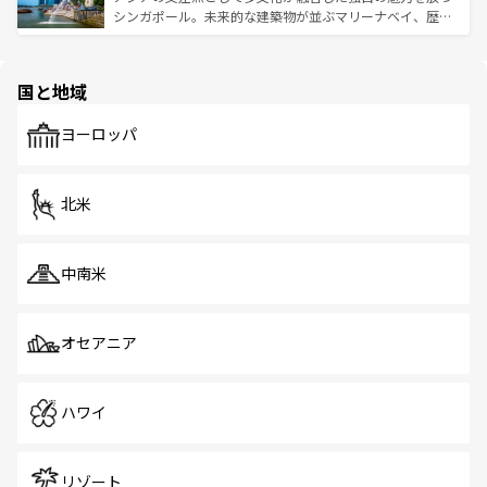
た文化、そして多様な観光資源が、訪れる旅人を魅了し続
うな絶景から文化的な体験まで、香港を存分に楽しみ尽く
シンガポール。未来的な建築物が並ぶマリーナベイ、歴史
ける。 なお、新着のタイ情報は
コンテンツ一覧
を参照して
そう。 なお、新着の香港情報は
コンテンツ一覧
を参照して
と伝統を感じられるエスニックタウン、多数の緑豊かな公
ほしい。
ほしい。
園や自然保護区など、自然が調和した近代的な景観と文化
の多様性あふれるカラフルな町は、どこを歩いても新しい
国と地域
発見がある。さらに、治安のよさや充実した公共交通機関
も、旅行者にとっては魅力的なポイント。グルメも豊富
で、ホーカーズは地元の風情を楽しめる外せないスポット
ヨーロッパ
だ。訪れる人を飽きさせないシンガポールで、多様な魅力
を体感しよう。 なお、新着のシンガポール情報は
コンテン
ツ一覧
を参照してほしい。
北米
中南米
オセアニア
ハワイ
リゾート