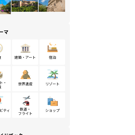
ーマ
食
建築・アート
宿泊
ト・
世界遺産
リゾート
戦
鉄道・
ビティ
ショップ
フライト