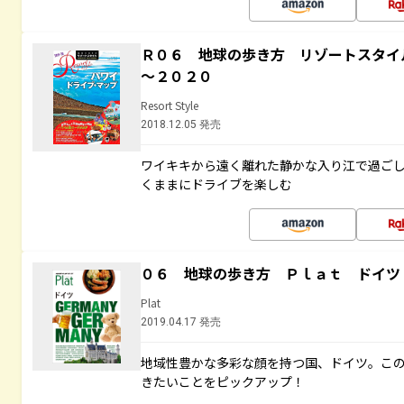
Ｒ０６ 地球の歩き方 リゾートスタイ
～２０２０
Resort Style
2018.12.05 発売
ワイキキから遠く離れた静かな入り江で過ご
くままにドライブを楽しむ
０６ 地球の歩き方 Ｐｌａｔ ドイツ
Plat
2019.04.17 発売
地域性豊かな多彩な顔を持つ国、ドイツ。こ
きたいことをピックアップ！