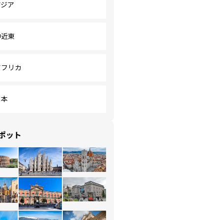
アジア
中近東
アフリカ
日本
ポット