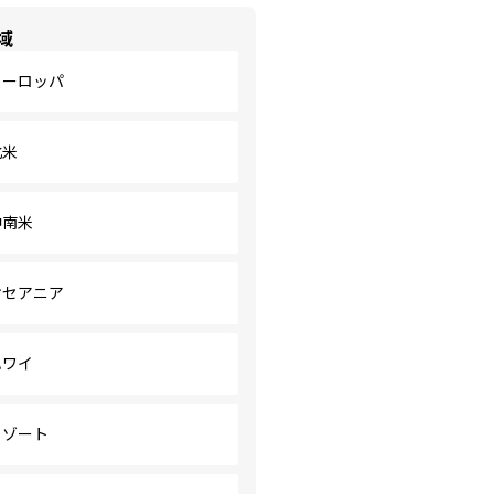
域
ヨーロッパ
北米
中南米
オセアニア
ハワイ
リゾート