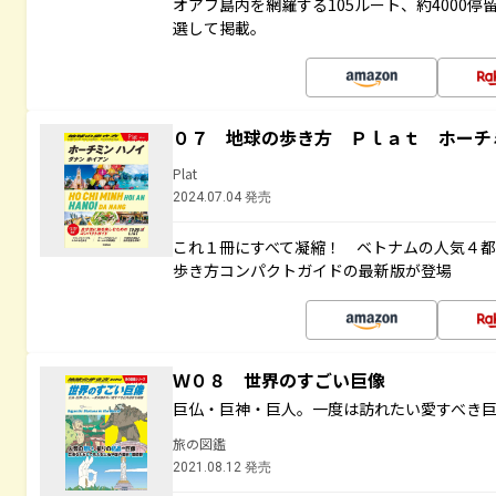
オアフ島内を網羅する105ルート、約4000
選して掲載。
０７ 地球の歩き方 Ｐｌａｔ ホーチ
Plat
2024.07.04 発売
これ１冊にすべて凝縮！ ベトナムの人気４
歩き方コンパクトガイドの最新版が登場
Ｗ０８ 世界のすごい巨像
巨仏・巨神・巨人。一度は訪れたい愛すべき
旅の図鑑
2021.08.12 発売