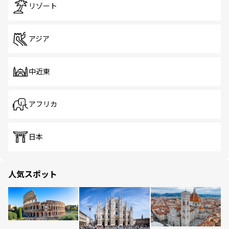
リゾート
アジア
中近東
アフリカ
日本
人気スポット