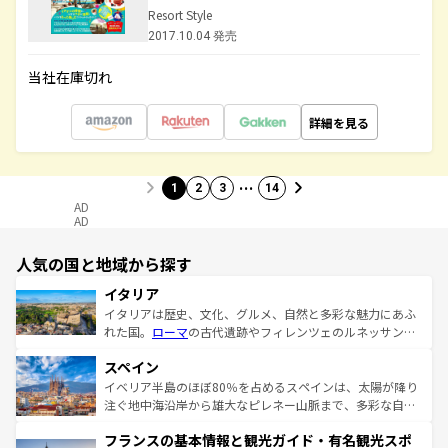
Resort Style
2017.10.04 発売
当社在庫切れ
詳細を見る
…
1
2
3
14
AD
AD
人気の国と地域から探す
イタリア
イタリアは歴史、文化、グルメ、自然と多彩な魅力にあふ
れた国。
ローマ
の古代遺跡やフィレンツェのルネッサンス
美術、ヴェネツィアの運河など、歴史あるスポットはもち
スペイン
ろん、トスカーナの美しい田園風景やアマルフィ海岸の絶
景など、自然景観も見逃せない。観光の合間には、本場の
イベリア半島のほぼ80％を占めるスペインは、太陽が降り
ピザやパスタなど、絶品のイタリア料理を堪能することも
注ぐ地中海沿岸から雄大なピレネー山脈まで、多彩な自然
できる。朝目覚めてから夜眠るまで、すべての瞬間を楽し
と文化が詰まったヨーロッパ屈指の旅行先だ。多様な地域
フランスの基本情報と観光ガイド・有名観光スポ
ませてくれるイタリアで、忘れられない旅をしてみよう！
文化が根付くこの国では、情熱的なフラメンコ、熱気あふ