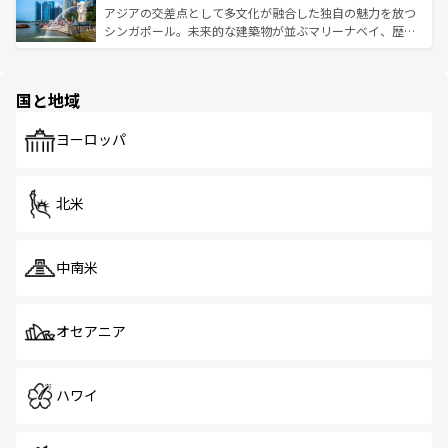
が待っている。親しみやすいタイの人々、仏教を中心とし
ており、効率よく見どころを回れるのも魅力。息をのむよ
アジアの交差点として多文化が融合した独自の魅力を放つ
た文化、そして多様な観光資源が、訪れる旅人を魅了し続
うな絶景から文化的な体験まで、香港を存分に楽しみ尽く
シンガポール。未来的な建築物が並ぶマリーナベイ、歴史
ける。 なお、新着のタイ情報は
コンテンツ一覧
を参照して
そう。 なお、新着の香港情報は
コンテンツ一覧
を参照して
と伝統を感じられるエスニックタウン、多数の緑豊かな公
ほしい。
ほしい。
園や自然保護区など、自然が調和した近代的な景観と文化
の多様性あふれるカラフルな町は、どこを歩いても新しい
国と地域
発見がある。さらに、治安のよさや充実した公共交通機関
も、旅行者にとっては魅力的なポイント。グルメも豊富
で、ホーカーズは地元の風情を楽しめる外せないスポット
ヨーロッパ
だ。訪れる人を飽きさせないシンガポールで、多様な魅力
を体感しよう。 なお、新着のシンガポール情報は
コンテン
ツ一覧
を参照してほしい。
北米
中南米
オセアニア
ハワイ