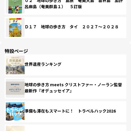
０２ 地球の歩き方 島旅 奄美大島 喜界島 加計
呂麻島（奄美群島１） ５訂版
Ｄ１７ 地球の歩き方 タイ ２０２７～２０２８
特設ページ
世界遺産ランキング
地球の歩き方 meets クリストファー・ノーラン監督
最新作『オデュッセイア』
準備も滞在もスマートに！ トラベルハック2026