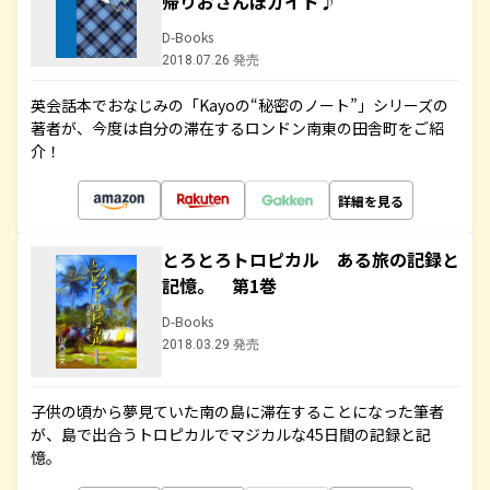
帰りおさんぽガイド♪
D-Books
2018.07.26 発売
英会話本でおなじみの「Kayoの“秘密のノート”」シリーズの
著者が、今度は自分の滞在するロンドン南東の田舎町をご紹
介！
詳細を見る
とろとろトロピカル ある旅の記録と
記憶。 第1巻
D-Books
2018.03.29 発売
子供の頃から夢見ていた南の島に滞在することになった筆者
が、島で出合うトロピカルでマジカルな45日間の記録と記
憶。