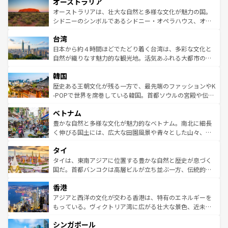
オーストラリア
部のニューオーリンズでは、音楽と美食が融合した独特の
ワイ島は見逃せない。また、定番の観光地といえばオアフ
文化が魅力。旅行者はアメリカの各地域で異なる魅力を楽
島だが、静かな自然を求めるならマウイ島やカウアイ島が
オーストラリアは、壮大な自然と多様な文化が魅力の国。
しみながら、その多様性と豊かな歴史を感じることができ
おすすめ。エメラルドグリーンに輝く海をはじめ、豊かな
シドニーのシンボルであるシドニー・オペラハウス、オー
るだろう。車でのロードトリップや列車の旅も、アメリカ
文化や歴史が息づいている。「アロハスピリット」と呼ば
ストラリア東海岸北部に広がる大サンゴ礁地帯グレートバ
ならではの贅沢な旅のスタイルだ。 なお、新着のアメリカ
台湾
れるおもてなしの心で訪れる人々を迎えてくれるハワイの
リアリーフや大陸中央部にそびえるウルル（エアーズロッ
情報は
コンテンツ一覧
を参照してほしい。
人々、おいしいローカルフードやハワイアンミュージッ
ク）、タスマニアの美しい原生林やケアンズの熱帯雨林な
日本から約４時間ほどでたどり着く台湾は、多彩な文化と
ク、伝統的なフラダンスなど、すべてがハワイの魅力を彩
ど、見どころがたくさん。また、カフェやワイン、オージ
自然が織りなす魅力的な観光地。活気あふれる大都市の台
っている。訪れるたびに新しい発見と感動が待っているハ
ービーフなどの食文化も豊かで、美味しいものであふれて
北やノスタルジックな町並みが人気な九份（ジォウフェ
ワイを、存分に味わってほしい。 なお、新着のハワイ情報
韓国
いる。アクティビティも充実しており、サーフィンやダイ
ン）、静ひつな山岳地帯である台湾東部など、都市の喧騒
は
コンテンツ一覧
を参照してほしい。
ビング、ハイキングなど、アウトドア好きにはたまらな
と山間の静けさが共存しており、訪れる人に新しい発見と
歴史ある王朝文化が残る一方で、最先端のファッションやK
い。オーストラリアの多彩な魅力を存分に味わいつくそ
驚きをもたらしてくれる。また、奥深い台湾の食文化も魅
-POPで世界を席巻している韓国。首都ソウルの宮殿や伝統
う。 なお、新着のオーストラリア情報は
コンテンツ一覧
を
力で、夜市などの屋台グルメから高級料理、ヘルシーで美
家屋が並ぶエリアでは韓国の歴史と文化に浸ることがで
参照してほしい。
ベトナム
容にもいいと評判のスイーツなど、バラエティ豊かな料理
き、地方に足を延ばせば四季折々の自然美を楽しむことが
が味わえる。 なお、新着の台湾情報は
コンテンツ一覧
を参
できる。そして、キムチや焼肉、絶品のストリートフード
豊かな自然と多様な文化が魅力的なベトナム。南北に細長
照してほしい。
まで、さまざまな韓国料理が待っている。夜には、韓国な
く伸びる国土には、広大な田園風景や青々とした山々、世
らではのナイトライフも堪能できる。あたたかいホスピタ
界遺産に登録された壮大な自然景観が点在し、都市部では
タイ
リティに包まれながら、韓国の多彩な魅力を心ゆくまで味
急速な発展と共に伝統が息づく。ハノイの古い町並みやホ
わってみてほしい。 なお、新着の韓国情報は
コンテンツ一
ーチミン市のフランス統治時代の建物も、独特の雰囲気を
タイは、東南アジアに位置する豊かな自然と歴史が息づく
覧
を参照してほしい。
醸し出している。また、バラエティの豊かさとおいしさで
国だ。首都バンコクは高層ビルが立ち並ぶ一方、伝統的な
世界中の食通を魅了してやまないベトナム料理も魅力のひ
寺院や市場がいたるところに点在し、古きよき文化と現代
香港
とつ。フォーやバインミー、ベトナムコーヒーなどは、ぜ
の活気が交差している。北部ではチェンマイなどの山岳地
ひ現地で味わいたい。どの地域を訪れてもあたたかい人々
帯で自然と触れ合い、南部ではプーケットやクラビの美し
アジアと西洋の文化が交わる香港は、特有のエネルギーを
が旅行者を迎えてくれるので、きっと忘れられない旅にな
いビーチでリゾート気分を楽しむことができる。タイ料理
もっている。ヴィクトリア湾に広がる壮大な景色、近未来
るはずだ。 なお、新着のベトナム情報は
コンテンツ一覧
を
は世界的に有名で、屋台から高級レストランまで味覚を刺
的なアートスポット、そして歴史と現代が融合した町並
参照してほしい。
シンガポール
激する。気候は一年中温暖で、どの季節にも異なる楽しみ
み、どこを訪れても感動するはず。観光スポットが密集し