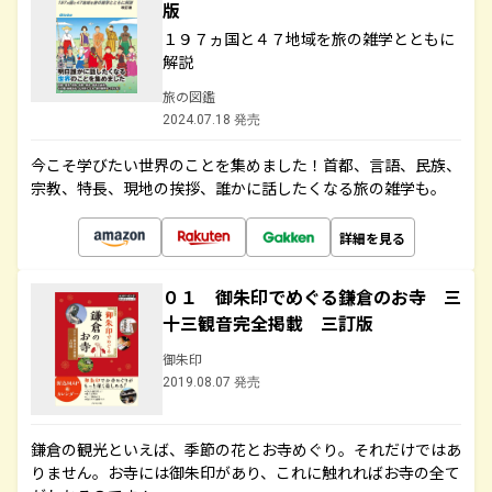
版
１９７ヵ国と４７地域を旅の雑学とともに
解説
旅の図鑑
2024.07.18 発売
今こそ学びたい世界のことを集めました！首都、言語、民族、
宗教、特長、現地の挨拶、誰かに話したくなる旅の雑学も。
詳細を見る
０１ 御朱印でめぐる鎌倉のお寺 三
十三観音完全掲載 三訂版
御朱印
2019.08.07 発売
鎌倉の観光といえば、季節の花とお寺めぐり。それだけではあ
りません。お寺には御朱印があり、これに触れればお寺の全て