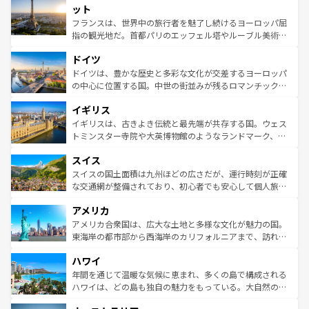
なお、新着のイタリア情報は
コンテンツ一覧
を参照してほ
れる闘牛、そして美味しいタパスが生活の一部となってい
ット
しい。
る。首都マドリードの洗練された雰囲気や、バルセロナの
フランスは、世界中の旅行者を魅了し続けるヨーロッパ屈
アートに溢れた街角から、地方では古代ローマ遺跡や中世
指の観光地だ。首都パリのエッフェル塔やルーブル美術館
の城塞都市、穏やかなビーチリゾートまで多彩な表情を見
といった象徴的なスポットから、田舎町の古風な美しさま
せる。地方によって風土や気候が異なるスペインはその個
ドイツ
で、幅広い魅力が詰まっている。華麗な宮殿、歴史的な大
性で訪れる人を魅了する。 なお、新着のスペイン情報は
コ
聖堂、美しいビーチ、そして豊かな自然が、訪れる者を心
ドイツは、豊かな歴史と多彩な文化が交差するヨーロッパ
ンテンツ一覧
を参照してほしい。
から魅了する。また、フランスは美食の国としても知ら
の中心に位置する国。中世の街並みが残るロマンチック街
れ、フランス料理はユネスコ無形文化遺産にも登録されて
道から、未来を先取りするようなモダンな都市まで多様な
イギリス
いる。シャンパンの発祥地であるランス、プロヴァンスの
顔を持つこの国は、どこを歩いても飽きることがない。ベ
香り高いラベンダー畑など、多彩な楽しみ方が可能だ。さ
ルリンの文化的活気、バイエルン州のアルプスの絶景、そ
イギリスは、古きよき伝統と最先端が共存する国。ウェス
らに、パリ以外の地域にも魅力が溢れており、どの街角に
してライン川沿いのワイン畑といった風景は必見。ビール
トミンスター寺院や大英博物館のようなランドマーク、歴
も豊かな歴史と文化が息づいている。パリ以外の個性あふ
とソーセージを味わいながら地元の人と過ごす楽しい時間
史ある大学都市、美しい丘陵地帯や牧歌的な風景など、エ
れる地方に足を運ぶとそれぞれで全く異なる文化を体験で
スイス
は、お酒好きな人にはぜひ体験してほしい。 なお、新着の
リアごとに異なる魅力がある。また、優雅なアフタヌーン
きるだろう。 なお、新着のフランス情報は
コンテンツ一覧
ドイツ情報は
コンテンツ一覧
を参照してほしい。
ティー、ビール好きにはたまらない英国パブ、サッカー観
スイスの国土面積は九州ほどの広さだが、運行時刻が正確
を参照してほしい。
戦など、本場だからこそできる体験も豊富。イギリスを旅
な交通網が整備されており、初心者でも安心して個人旅行
して楽しみつくそう。 なお、新着のイギリス情報は
コンテ
を楽しめる。日本同様に時刻表どおりの旅が可能だ。中世
アメリカ
ンツ一覧
を参照してほしい。
の建物がそのまま残る町や、スイスならではのユニークな
博物館もあり、アルプス観光だけでなく町歩きも満喫する
アメリカ合衆国は、広大な土地と多様な文化が魅力の国。
ことができる。国民の所得が高いため物価も高いが、旅行
東海岸の都市部から西海岸のカリフォルニアまで、訪れる
者向けの交通パス提供のサービスもあり、うまく活用すれ
場所ごとに異なる風景と体験が待っている。ニューヨーク
ハワイ
ば市内交通費無料で観光を楽しむこともできる。 なお、新
のような巨大都市は、観光、ショッピング、エンターテイ
着のスイス情報は
コンテンツ一覧
を参照してほしい。
ンメントが詰まった刺激的なスポットだ。一方、アメリカ
年間を通じて温暖な気候に恵まれ、多くの島で構成される
西部には大自然が広がり、グランドキャニオンやイエロー
ハワイは、どの島も独自の魅力をもっている。大自然の神
ストーン国立公園といった絶景が堪能できる。さらに、南
秘を感じたいなら、火山が生み出した壮大な景観を誇るハ