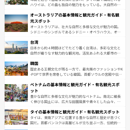
ストーン国立公園といった絶景が堪能できる。さらに、南
ハワイは、どの島も独自の魅力をもっている。大自然の神
部のニューオーリンズでは、音楽と美食が融合した独特の
秘を感じたいなら、火山が生み出した壮大な景観を誇るハ
文化が魅力。旅行者はアメリカの各地域で異なる魅力を楽
オーストラリアの基本情報と観光ガイド・有名観
ワイ島は見逃せない。また、定番の観光地といえばオアフ
しみながら、その多様性と豊かな歴史を感じることができ
島だが、静かな自然を求めるならマウイ島やカウアイ島が
光スポット
るだろう。車でのロードトリップや列車の旅も、アメリカ
おすすめ。エメラルドグリーンに輝く海をはじめ、豊かな
オーストラリアは、壮大な自然と多様な文化が魅力の国。
ならではの贅沢な旅のスタイルだ。 なお、新着のアメリカ
文化や歴史が息づいている。「アロハスピリット」と呼ば
シドニーのシンボルであるシドニー・オペラハウス、オー
情報は
コンテンツ一覧
を参照してほしい。
れるおもてなしの心で訪れる人々を迎えてくれるハワイの
ストラリア東海岸北部に広がる大サンゴ礁地帯グレートバ
人々、おいしいローカルフードやハワイアンミュージッ
台湾
リアリーフや大陸中央部にそびえるウルル（エアーズロッ
ク、伝統的なフラダンスなど、すべてがハワイの魅力を彩
ク）、タスマニアの美しい原生林やケアンズの熱帯雨林な
日本から約４時間ほどでたどり着く台湾は、多彩な文化と
っている。訪れるたびに新しい発見と感動が待っているハ
ど、見どころがたくさん。また、カフェやワイン、オージ
自然が織りなす魅力的な観光地。活気あふれる大都市の台
ワイを、存分に味わってほしい。 なお、新着のハワイ情報
ービーフなどの食文化も豊かで、美味しいものであふれて
北やノスタルジックな町並みが人気な九份（ジォウフェ
は
コンテンツ一覧
を参照してほしい。
韓国
いる。アクティビティも充実しており、サーフィンやダイ
ン）、静ひつな山岳地帯である台湾東部など、都市の喧騒
ビング、ハイキングなど、アウトドア好きにはたまらな
と山間の静けさが共存しており、訪れる人に新しい発見と
歴史ある王朝文化が残る一方で、最先端のファッションやK
い。オーストラリアの多彩な魅力を存分に味わいつくそ
驚きをもたらしてくれる。また、奥深い台湾の食文化も魅
-POPで世界を席巻している韓国。首都ソウルの宮殿や伝統
う。 なお、新着のオーストラリア情報は
コンテンツ一覧
を
力で、夜市などの屋台グルメから高級料理、ヘルシーで美
家屋が並ぶエリアでは韓国の歴史と文化に浸ることがで
参照してほしい。
ベトナムの基本情報と観光ガイド・有名観光スポ
容にもいいと評判のスイーツなど、バラエティ豊かな料理
き、地方に足を延ばせば四季折々の自然美を楽しむことが
が味わえる。 なお、新着の台湾情報は
コンテンツ一覧
を参
できる。そして、キムチや焼肉、絶品のストリートフード
ット
照してほしい。
まで、さまざまな韓国料理が待っている。夜には、韓国な
豊かな自然と多様な文化が魅力的なベトナム。南北に細長
らではのナイトライフも堪能できる。あたたかいホスピタ
く伸びる国土には、広大な田園風景や青々とした山々、世
リティに包まれながら、韓国の多彩な魅力を心ゆくまで味
界遺産に登録された壮大な自然景観が点在し、都市部では
わってみてほしい。 なお、新着の韓国情報は
コンテンツ一
タイの基本情報と観光ガイド・有名観光スポット
急速な発展と共に伝統が息づく。ハノイの古い町並みやホ
覧
を参照してほしい。
ーチミン市のフランス統治時代の建物も、独特の雰囲気を
タイは、東南アジアに位置する豊かな自然と歴史が息づく
醸し出している。また、バラエティの豊かさとおいしさで
国だ。首都バンコクは高層ビルが立ち並ぶ一方、伝統的な
世界中の食通を魅了してやまないベトナム料理も魅力のひ
寺院や市場がいたるところに点在し、古きよき文化と現代