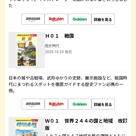
た
詳細を見る
Ｈ０１ 戦国
歴史時代
2025.10.23 発売
日本の城や古戦場、武将ゆかりの史跡、展示施設など、戦国時
代にまつわるスポットを徹底ガイドする歴史ファン必携の一
冊。
詳細を見る
Ｗ０１ 世界２４４の国と地域 改訂
版
１９７ヵ国と４７地域を旅の雑学とともに