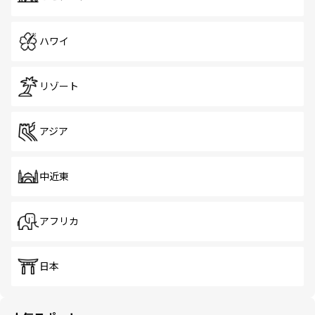
ハワイ
リゾート
アジア
中近東
アフリカ
日本