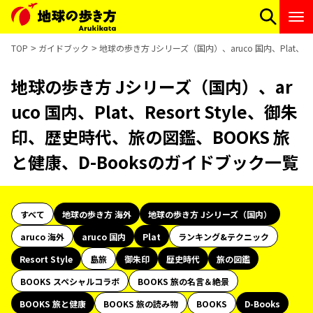
TOP
ガイドブック
地球の歩き方 Jシリーズ（国内）、aruco 国内、Plat、R
地球の歩き方 Jシリーズ（国内）、ar
uco 国内、Plat、Resort Style、御朱
印、歴史時代、旅の図鑑、BOOKS 旅
と健康、D-Booksのガイドブック一覧
すべて
地球の歩き方 海外
地球の歩き方 Jシリーズ（国内）
aruco 海外
aruco 国内
Plat
ランキング&テクニック
Resort Style
島旅
御朱印
歴史時代
旅の図鑑
BOOKS スペシャルコラボ
BOOKS 旅の名言＆絶景
BOOKS 旅と健康
BOOKS 旅の読み物
BOOKS
D-Books