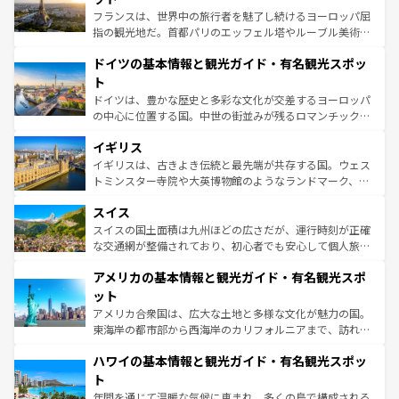
る。首都マドリードの洗練された雰囲気や、バルセロナの
フランスは、世界中の旅行者を魅了し続けるヨーロッパ屈
アートに溢れた街角から、地方では古代ローマ遺跡や中世
指の観光地だ。首都パリのエッフェル塔やルーブル美術館
の城塞都市、穏やかなビーチリゾートまで多彩な表情を見
といった象徴的なスポットから、田舎町の古風な美しさま
せる。地方によって風土や気候が異なるスペインはその個
ドイツの基本情報と観光ガイド・有名観光スポッ
で、幅広い魅力が詰まっている。華麗な宮殿、歴史的な大
性で訪れる人を魅了する。 なお、新着のスペイン情報は
コ
聖堂、美しいビーチ、そして豊かな自然が、訪れる者を心
ト
ンテンツ一覧
を参照してほしい。
から魅了する。また、フランスは美食の国としても知ら
ドイツは、豊かな歴史と多彩な文化が交差するヨーロッパ
れ、フランス料理はユネスコ無形文化遺産にも登録されて
の中心に位置する国。中世の街並みが残るロマンチック街
いる。シャンパンの発祥地であるランス、プロヴァンスの
道から、未来を先取りするようなモダンな都市まで多様な
香り高いラベンダー畑など、多彩な楽しみ方が可能だ。さ
イギリス
顔を持つこの国は、どこを歩いても飽きることがない。ベ
らに、パリ以外の地域にも魅力が溢れており、どの街角に
ルリンの文化的活気、バイエルン州のアルプスの絶景、そ
イギリスは、古きよき伝統と最先端が共存する国。ウェス
も豊かな歴史と文化が息づいている。パリ以外の個性あふ
してライン川沿いのワイン畑といった風景は必見。ビール
トミンスター寺院や大英博物館のようなランドマーク、歴
れる地方に足を運ぶとそれぞれで全く異なる文化を体験で
とソーセージを味わいながら地元の人と過ごす楽しい時間
史ある大学都市、美しい丘陵地帯や牧歌的な風景など、エ
きるだろう。 なお、新着のフランス情報は
コンテンツ一覧
スイス
は、お酒好きな人にはぜひ体験してほしい。 なお、新着の
リアごとに異なる魅力がある。また、優雅なアフタヌーン
を参照してほしい。
ドイツ情報は
コンテンツ一覧
を参照してほしい。
ティー、ビール好きにはたまらない英国パブ、サッカー観
スイスの国土面積は九州ほどの広さだが、運行時刻が正確
戦など、本場だからこそできる体験も豊富。イギリスを旅
な交通網が整備されており、初心者でも安心して個人旅行
して楽しみつくそう。 なお、新着のイギリス情報は
コンテ
を楽しめる。日本同様に時刻表どおりの旅が可能だ。中世
アメリカの基本情報と観光ガイド・有名観光スポ
ンツ一覧
を参照してほしい。
の建物がそのまま残る町や、スイスならではのユニークな
博物館もあり、アルプス観光だけでなく町歩きも満喫する
ット
ことができる。国民の所得が高いため物価も高いが、旅行
アメリカ合衆国は、広大な土地と多様な文化が魅力の国。
者向けの交通パス提供のサービスもあり、うまく活用すれ
東海岸の都市部から西海岸のカリフォルニアまで、訪れる
ば市内交通費無料で観光を楽しむこともできる。 なお、新
場所ごとに異なる風景と体験が待っている。ニューヨーク
着のスイス情報は
コンテンツ一覧
を参照してほしい。
ハワイの基本情報と観光ガイド・有名観光スポッ
のような巨大都市は、観光、ショッピング、エンターテイ
ンメントが詰まった刺激的なスポットだ。一方、アメリカ
ト
西部には大自然が広がり、グランドキャニオンやイエロー
年間を通じて温暖な気候に恵まれ、多くの島で構成される