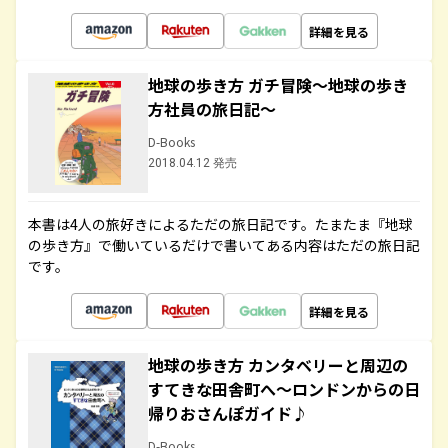
詳細を見る
地球の歩き方 ガチ冒険～地球の歩き
方社員の旅日記～
D-Books
2018.04.12 発売
本書は4人の旅好きによるただの旅日記です。たまたま『地球
の歩き方』で働いているだけで書いてある内容はただの旅日記
です。
詳細を見る
地球の歩き方 カンタベリーと周辺の
すてきな田舎町へ～ロンドンからの日
帰りおさんぽガイド♪
D-Books