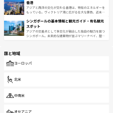
香港
とつ。フォーやバインミー、ベトナムコーヒーなどは、ぜ
の活気が交差している。北部ではチェンマイなどの山岳地
ひ現地で味わいたい。どの地域を訪れてもあたたかい人々
帯で自然と触れ合い、南部ではプーケットやクラビの美し
アジアと西洋の文化が交わる香港は、特有のエネルギーを
が旅行者を迎えてくれるので、きっと忘れられない旅にな
いビーチでリゾート気分を楽しむことができる。タイ料理
もっている。ヴィクトリア湾に広がる壮大な景色、近未来
るはずだ。 なお、新着のベトナム情報は
コンテンツ一覧
を
は世界的に有名で、屋台から高級レストランまで味覚を刺
的なアートスポット、そして歴史と現代が融合した町並
参照してほしい。
シンガポールの基本情報と観光ガイド・有名観光
激する。気候は一年中温暖で、どの季節にも異なる楽しみ
み、どこを訪れても感動するはず。観光スポットが密集し
が待っている。親しみやすいタイの人々、仏教を中心とし
ており、効率よく見どころを回れるのも魅力。息をのむよ
スポット
た文化、そして多様な観光資源が、訪れる旅人を魅了し続
うな絶景から文化的な体験まで、香港を存分に楽しみ尽く
アジアの交差点として多文化が融合した独自の魅力を放つ
ける。 なお、新着のタイ情報は
コンテンツ一覧
を参照して
そう。 なお、新着の香港情報は
コンテンツ一覧
を参照して
シンガポール。未来的な建築物が並ぶマリーナベイ、歴史
ほしい。
ほしい。
と伝統を感じられるエスニックタウン、多数の緑豊かな公
園や自然保護区など、自然が調和した近代的な景観と文化
の多様性あふれるカラフルな町は、どこを歩いても新しい
国と地域
発見がある。さらに、治安のよさや充実した公共交通機関
も、旅行者にとっては魅力的なポイント。グルメも豊富
で、ホーカーズは地元の風情を楽しめる外せないスポット
ヨーロッパ
だ。訪れる人を飽きさせないシンガポールで、多様な魅力
を体感しよう。 なお、新着のシンガポール情報は
コンテン
ツ一覧
を参照してほしい。
北米
中南米
オセアニア