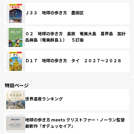
Ｊ３３ 地球の歩き方 墨田区
０２ 地球の歩き方 島旅 奄美大島 喜界島 加計
呂麻島（奄美群島１） ５訂版
Ｄ１７ 地球の歩き方 タイ ２０２７～２０２８
特設ページ
世界遺産ランキング
地球の歩き方 meets クリストファー・ノーラン監督
最新作『オデュッセイア』