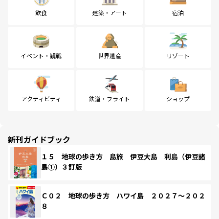
飲食
建築・アート
宿泊
イベント・観戦
世界遺産
リゾート
アクティビティ
鉄道・フライト
ショップ
新刊ガイドブック
１５ 地球の歩き方 島旅 伊豆大島 利島（伊豆諸
島①）３訂版
Ｃ０２ 地球の歩き方 ハワイ島 ２０２７～２０２
８