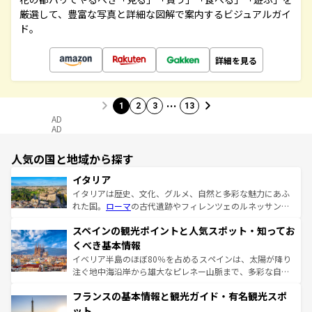
厳選して、豊富な写真と詳細な図解で案内するビジュアルガイ
ド。
詳細を見る
…
1
2
3
13
AD
AD
人気の国と地域から探す
イタリア
イタリアは歴史、文化、グルメ、自然と多彩な魅力にあふ
れた国。
ローマ
の古代遺跡やフィレンツェのルネッサンス
美術、ヴェネツィアの運河など、歴史あるスポットはもち
スペインの観光ポイントと人気スポット・知ってお
ろん、トスカーナの美しい田園風景やアマルフィ海岸の絶
景など、自然景観も見逃せない。観光の合間には、本場の
くべき基本情報
ピザやパスタなど、絶品のイタリア料理を堪能することも
イベリア半島のほぼ80％を占めるスペインは、太陽が降り
できる。朝目覚めてから夜眠るまで、すべての瞬間を楽し
注ぐ地中海沿岸から雄大なピレネー山脈まで、多彩な自然
ませてくれるイタリアで、忘れられない旅をしてみよう！
と文化が詰まったヨーロッパ屈指の旅行先だ。多様な地域
なお、新着のイタリア情報は
コンテンツ一覧
を参照してほ
フランスの基本情報と観光ガイド・有名観光スポ
文化が根付くこの国では、情熱的なフラメンコ、熱気あふ
しい。
れる闘牛、そして美味しいタパスが生活の一部となってい
ット