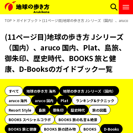
TOP
ガイドブック
(11ページ目)地球の歩き方 Jシリーズ（国内）、aruco 
(11ページ目)地球の歩き方 Jシリーズ
（国内）、aruco 国内、Plat、島旅、
御朱印、歴史時代、BOOKS 旅と健
康、D-Booksのガイドブック一覧
すべて
地球の歩き方 海外
地球の歩き方 Jシリーズ（国内）
aruco 海外
aruco 国内
Plat
ランキング&テクニック
Resort Style
島旅
御朱印
歴史時代
旅の図鑑
BOOKS スペシャルコラボ
BOOKS 旅の名言＆絶景
BOOKS 旅と健康
BOOKS 旅の読み物
BOOKS
D-Books