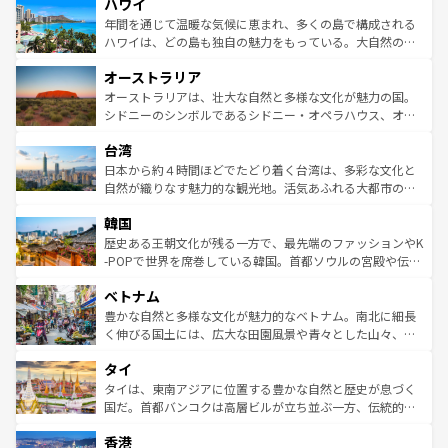
ハワイ
ば市内交通費無料で観光を楽しむこともできる。 なお、新
のような巨大都市は、観光、ショッピング、エンターテイ
着のスイス情報は
コンテンツ一覧
を参照してほしい。
ンメントが詰まった刺激的なスポットだ。一方、アメリカ
年間を通じて温暖な気候に恵まれ、多くの島で構成される
西部には大自然が広がり、グランドキャニオンやイエロー
ハワイは、どの島も独自の魅力をもっている。大自然の神
ストーン国立公園といった絶景が堪能できる。さらに、南
秘を感じたいなら、火山が生み出した壮大な景観を誇るハ
オーストラリア
部のニューオーリンズでは、音楽と美食が融合した独特の
ワイ島は見逃せない。また、定番の観光地といえばオアフ
文化が魅力。旅行者はアメリカの各地域で異なる魅力を楽
島だが、静かな自然を求めるならマウイ島やカウアイ島が
オーストラリアは、壮大な自然と多様な文化が魅力の国。
しみながら、その多様性と豊かな歴史を感じることができ
おすすめ。エメラルドグリーンに輝く海をはじめ、豊かな
シドニーのシンボルであるシドニー・オペラハウス、オー
るだろう。車でのロードトリップや列車の旅も、アメリカ
文化や歴史が息づいている。「アロハスピリット」と呼ば
ストラリア東海岸北部に広がる大サンゴ礁地帯グレートバ
ならではの贅沢な旅のスタイルだ。 なお、新着のアメリカ
台湾
れるおもてなしの心で訪れる人々を迎えてくれるハワイの
リアリーフや大陸中央部にそびえるウルル（エアーズロッ
情報は
コンテンツ一覧
を参照してほしい。
人々、おいしいローカルフードやハワイアンミュージッ
ク）、タスマニアの美しい原生林やケアンズの熱帯雨林な
日本から約４時間ほどでたどり着く台湾は、多彩な文化と
ク、伝統的なフラダンスなど、すべてがハワイの魅力を彩
ど、見どころがたくさん。また、カフェやワイン、オージ
自然が織りなす魅力的な観光地。活気あふれる大都市の台
っている。訪れるたびに新しい発見と感動が待っているハ
ービーフなどの食文化も豊かで、美味しいものであふれて
北やノスタルジックな町並みが人気な九份（ジォウフェ
ワイを、存分に味わってほしい。 なお、新着のハワイ情報
韓国
いる。アクティビティも充実しており、サーフィンやダイ
ン）、静ひつな山岳地帯である台湾東部など、都市の喧騒
は
コンテンツ一覧
を参照してほしい。
ビング、ハイキングなど、アウトドア好きにはたまらな
と山間の静けさが共存しており、訪れる人に新しい発見と
歴史ある王朝文化が残る一方で、最先端のファッションやK
い。オーストラリアの多彩な魅力を存分に味わいつくそ
驚きをもたらしてくれる。また、奥深い台湾の食文化も魅
-POPで世界を席巻している韓国。首都ソウルの宮殿や伝統
う。 なお、新着のオーストラリア情報は
コンテンツ一覧
を
力で、夜市などの屋台グルメから高級料理、ヘルシーで美
家屋が並ぶエリアでは韓国の歴史と文化に浸ることがで
参照してほしい。
ベトナム
容にもいいと評判のスイーツなど、バラエティ豊かな料理
き、地方に足を延ばせば四季折々の自然美を楽しむことが
が味わえる。 なお、新着の台湾情報は
コンテンツ一覧
を参
できる。そして、キムチや焼肉、絶品のストリートフード
豊かな自然と多様な文化が魅力的なベトナム。南北に細長
照してほしい。
まで、さまざまな韓国料理が待っている。夜には、韓国な
く伸びる国土には、広大な田園風景や青々とした山々、世
らではのナイトライフも堪能できる。あたたかいホスピタ
界遺産に登録された壮大な自然景観が点在し、都市部では
タイ
リティに包まれながら、韓国の多彩な魅力を心ゆくまで味
急速な発展と共に伝統が息づく。ハノイの古い町並みやホ
わってみてほしい。 なお、新着の韓国情報は
コンテンツ一
ーチミン市のフランス統治時代の建物も、独特の雰囲気を
タイは、東南アジアに位置する豊かな自然と歴史が息づく
覧
を参照してほしい。
醸し出している。また、バラエティの豊かさとおいしさで
国だ。首都バンコクは高層ビルが立ち並ぶ一方、伝統的な
世界中の食通を魅了してやまないベトナム料理も魅力のひ
寺院や市場がいたるところに点在し、古きよき文化と現代
香港
とつ。フォーやバインミー、ベトナムコーヒーなどは、ぜ
の活気が交差している。北部ではチェンマイなどの山岳地