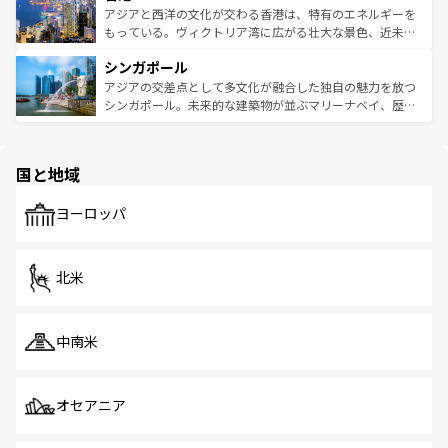
ひ現地で味わいたい。どの地域を訪れてもあたたかい人々
帯で自然と触れ合い、南部ではプーケットやクラビの美し
アジアと西洋の文化が交わる香港は、特有のエネルギーを
が旅行者を迎えてくれるので、きっと忘れられない旅にな
いビーチでリゾート気分を楽しむことができる。タイ料理
もっている。ヴィクトリア湾に広がる壮大な景色、近未来
るはずだ。 なお、新着のベトナム情報は
コンテンツ一覧
を
は世界的に有名で、屋台から高級レストランまで味覚を刺
的なアートスポット、そして歴史と現代が融合した町並
参照してほしい。
シンガポール
激する。気候は一年中温暖で、どの季節にも異なる楽しみ
み、どこを訪れても感動するはず。観光スポットが密集し
が待っている。親しみやすいタイの人々、仏教を中心とし
ており、効率よく見どころを回れるのも魅力。息をのむよ
アジアの交差点として多文化が融合した独自の魅力を放つ
た文化、そして多様な観光資源が、訪れる旅人を魅了し続
うな絶景から文化的な体験まで、香港を存分に楽しみ尽く
シンガポール。未来的な建築物が並ぶマリーナベイ、歴史
ける。 なお、新着のタイ情報は
コンテンツ一覧
を参照して
そう。 なお、新着の香港情報は
コンテンツ一覧
を参照して
と伝統を感じられるエスニックタウン、多数の緑豊かな公
ほしい。
ほしい。
園や自然保護区など、自然が調和した近代的な景観と文化
の多様性あふれるカラフルな町は、どこを歩いても新しい
国と地域
発見がある。さらに、治安のよさや充実した公共交通機関
も、旅行者にとっては魅力的なポイント。グルメも豊富
で、ホーカーズは地元の風情を楽しめる外せないスポット
ヨーロッパ
だ。訪れる人を飽きさせないシンガポールで、多様な魅力
を体感しよう。 なお、新着のシンガポール情報は
コンテン
ツ一覧
を参照してほしい。
北米
中南米
オセアニア