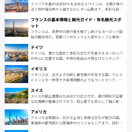
景など、自然景観も見逃せない。観光の合間には、本場の
イベリア半島のほぼ80％を占めるスペインは、太陽が降り
ピザやパスタなど、絶品のイタリア料理を堪能することも
注ぐ地中海沿岸から雄大なピレネー山脈まで、多彩な自然
できる。朝目覚めてから夜眠るまで、すべての瞬間を楽し
と文化が詰まったヨーロッパ屈指の旅行先だ。多様な地域
フランスの基本情報と観光ガイド・有名観光スポ
ませてくれるイタリアで、忘れられない旅をしてみよう！
文化が根付くこの国では、情熱的なフラメンコ、熱気あふ
なお、新着のイタリア情報は
コンテンツ一覧
を参照してほ
れる闘牛、そして美味しいタパスが生活の一部となってい
ット
しい。
る。首都マドリードの洗練された雰囲気や、バルセロナの
フランスは、世界中の旅行者を魅了し続けるヨーロッパ屈
アートに溢れた街角から、地方では古代ローマ遺跡や中世
指の観光地だ。首都パリのエッフェル塔やルーブル美術館
の城塞都市、穏やかなビーチリゾートまで多彩な表情を見
といった象徴的なスポットから、田舎町の古風な美しさま
せる。地方によって風土や気候が異なるスペインはその個
ドイツ
で、幅広い魅力が詰まっている。華麗な宮殿、歴史的な大
性で訪れる人を魅了する。 なお、新着のスペイン情報は
コ
聖堂、美しいビーチ、そして豊かな自然が、訪れる者を心
ドイツは、豊かな歴史と多彩な文化が交差するヨーロッパ
ンテンツ一覧
を参照してほしい。
から魅了する。また、フランスは美食の国としても知ら
の中心に位置する国。中世の街並みが残るロマンチック街
れ、フランス料理はユネスコ無形文化遺産にも登録されて
道から、未来を先取りするようなモダンな都市まで多様な
イギリス
いる。シャンパンの発祥地であるランス、プロヴァンスの
顔を持つこの国は、どこを歩いても飽きることがない。ベ
香り高いラベンダー畑など、多彩な楽しみ方が可能だ。さ
ルリンの文化的活気、バイエルン州のアルプスの絶景、そ
イギリスは、古きよき伝統と最先端が共存する国。ウェス
らに、パリ以外の地域にも魅力が溢れており、どの街角に
してライン川沿いのワイン畑といった風景は必見。ビール
トミンスター寺院や大英博物館のようなランドマーク、歴
も豊かな歴史と文化が息づいている。パリ以外の個性あふ
とソーセージを味わいながら地元の人と過ごす楽しい時間
史ある大学都市、美しい丘陵地帯や牧歌的な風景など、エ
れる地方に足を運ぶとそれぞれで全く異なる文化を体験で
スイス
は、お酒好きな人にはぜひ体験してほしい。 なお、新着の
リアごとに異なる魅力がある。また、優雅なアフタヌーン
きるだろう。 なお、新着のフランス情報は
コンテンツ一覧
ドイツ情報は
コンテンツ一覧
を参照してほしい。
ティー、ビール好きにはたまらない英国パブ、サッカー観
スイスの国土面積は九州ほどの広さだが、運行時刻が正確
を参照してほしい。
戦など、本場だからこそできる体験も豊富。イギリスを旅
な交通網が整備されており、初心者でも安心して個人旅行
して楽しみつくそう。 なお、新着のイギリス情報は
コンテ
を楽しめる。日本同様に時刻表どおりの旅が可能だ。中世
アメリカ
ンツ一覧
を参照してほしい。
の建物がそのまま残る町や、スイスならではのユニークな
博物館もあり、アルプス観光だけでなく町歩きも満喫する
アメリカ合衆国は、広大な土地と多様な文化が魅力の国。
ことができる。国民の所得が高いため物価も高いが、旅行
東海岸の都市部から西海岸のカリフォルニアまで、訪れる
者向けの交通パス提供のサービスもあり、うまく活用すれ
場所ごとに異なる風景と体験が待っている。ニューヨーク