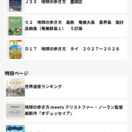
Ｊ３３ 地球の歩き方 墨田区
０２ 地球の歩き方 島旅 奄美大島 喜界島 加計
呂麻島（奄美群島１） ５訂版
Ｄ１７ 地球の歩き方 タイ ２０２７～２０２８
特設ページ
世界遺産ランキング
地球の歩き方 meets クリストファー・ノーラン監督
最新作『オデュッセイア』