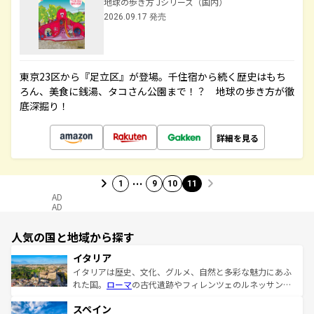
地球の歩き方 Jシリーズ（国内）
2026.09.17 発売
東京23区から『足立区』が登場。千住宿から続く歴史はもち
ろん、美食に銭湯、タコさん公園まで！？ 地球の歩き方が徹
底深掘り！
詳細を見る
…
1
9
10
11
AD
AD
人気の国と地域から探す
イタリア
イタリアは歴史、文化、グルメ、自然と多彩な魅力にあふ
れた国。
ローマ
の古代遺跡やフィレンツェのルネッサンス
美術、ヴェネツィアの運河など、歴史あるスポットはもち
スペイン
ろん、トスカーナの美しい田園風景やアマルフィ海岸の絶