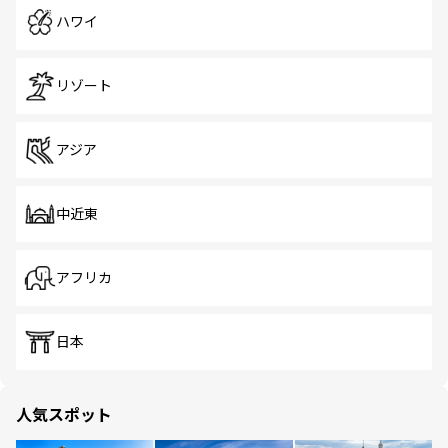
ハワイ
リゾート
アジア
中近東
アフリカ
日本
人気スポット