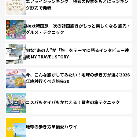
エアラインランキング 読者の投票をもとにランキン
グ形式で発表
Next韓国旅 次の韓国旅行がもっと楽しくなる 旅先・
グルメ・テクニック
旬な“あの人”が「旅」をテーマに語るインタビュー連
載 MY TRAVEL STORY
今、こんな旅がしてみたい！地球の歩き方が選ぶ2026
年絶対行くべき旅先30
コスパもタイパもかなえる！賢者の旅テクニック
地球の歩き方♥偏愛ハワイ