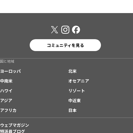
コミュニティを見る
国と地域
ヨーロッパ
北米
中南米
オセアニア
ハワイ
リゾート
アジア
中近東
アフリカ
日本
ウェブマガジン
特派員ブログ