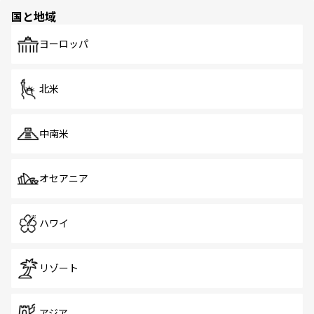
の多様性あふれるカラフルな町は、どこを歩いても新しい
国と地域
発見がある。さらに、治安のよさや充実した公共交通機関
も、旅行者にとっては魅力的なポイント。グルメも豊富
で、ホーカーズは地元の風情を楽しめる外せないスポット
ヨーロッパ
だ。訪れる人を飽きさせないシンガポールで、多様な魅力
を体感しよう。 なお、新着のシンガポール情報は
コンテン
ツ一覧
を参照してほしい。
北米
中南米
オセアニア
ハワイ
リゾート
アジア