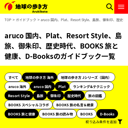
TOP
ガイドブック
aruco 国内、Plat、Resort Style、島旅、御朱印、
aruco 国内、Plat、Resort Style、島
旅、御朱印、歴史時代、BOOKS 旅と
健康、D-Booksのガイドブック一覧
すべて
地球の歩き方 海外
地球の歩き方 Jシリーズ（国内）
aruco 海外
aruco 国内
Plat
ランキング&テクニック
Resort Style
島旅
御朱印
歴史時代
旅の図鑑
BOOKS スペシャルコラボ
BOOKS 旅の名言＆絶景
BOOKS 旅と健康
BOOKS 旅の読み物
BOOKS
D-Books
絞り込み条件を追加