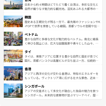
情報は
コンテンツ一覧
を参照してほしい。
人々、おいしいローカルフードやハワイアンミュージッ
ク）、タスマニアの美しい原生林やケアンズの熱帯雨林な
日本から約４時間ほどでたどり着く台湾は、多彩な文化と
ク、伝統的なフラダンスなど、すべてがハワイの魅力を彩
ど、見どころがたくさん。また、カフェやワイン、オージ
自然が織りなす魅力的な観光地。活気あふれる大都市の台
っている。訪れるたびに新しい発見と感動が待っているハ
ービーフなどの食文化も豊かで、美味しいものであふれて
北やノスタルジックな町並みが人気な九份（ジォウフェ
ワイを、存分に味わってほしい。 なお、新着のハワイ情報
韓国
いる。アクティビティも充実しており、サーフィンやダイ
ン）、静ひつな山岳地帯である台湾東部など、都市の喧騒
は
コンテンツ一覧
を参照してほしい。
ビング、ハイキングなど、アウトドア好きにはたまらな
と山間の静けさが共存しており、訪れる人に新しい発見と
歴史ある王朝文化が残る一方で、最先端のファッションやK
い。オーストラリアの多彩な魅力を存分に味わいつくそ
驚きをもたらしてくれる。また、奥深い台湾の食文化も魅
-POPで世界を席巻している韓国。首都ソウルの宮殿や伝統
う。 なお、新着のオーストラリア情報は
コンテンツ一覧
を
力で、夜市などの屋台グルメから高級料理、ヘルシーで美
家屋が並ぶエリアでは韓国の歴史と文化に浸ることがで
参照してほしい。
ベトナム
容にもいいと評判のスイーツなど、バラエティ豊かな料理
き、地方に足を延ばせば四季折々の自然美を楽しむことが
が味わえる。 なお、新着の台湾情報は
コンテンツ一覧
を参
できる。そして、キムチや焼肉、絶品のストリートフード
豊かな自然と多様な文化が魅力的なベトナム。南北に細長
照してほしい。
まで、さまざまな韓国料理が待っている。夜には、韓国な
く伸びる国土には、広大な田園風景や青々とした山々、世
らではのナイトライフも堪能できる。あたたかいホスピタ
界遺産に登録された壮大な自然景観が点在し、都市部では
タイ
リティに包まれながら、韓国の多彩な魅力を心ゆくまで味
急速な発展と共に伝統が息づく。ハノイの古い町並みやホ
わってみてほしい。 なお、新着の韓国情報は
コンテンツ一
ーチミン市のフランス統治時代の建物も、独特の雰囲気を
タイは、東南アジアに位置する豊かな自然と歴史が息づく
覧
を参照してほしい。
醸し出している。また、バラエティの豊かさとおいしさで
国だ。首都バンコクは高層ビルが立ち並ぶ一方、伝統的な
世界中の食通を魅了してやまないベトナム料理も魅力のひ
寺院や市場がいたるところに点在し、古きよき文化と現代
香港
とつ。フォーやバインミー、ベトナムコーヒーなどは、ぜ
の活気が交差している。北部ではチェンマイなどの山岳地
ひ現地で味わいたい。どの地域を訪れてもあたたかい人々
帯で自然と触れ合い、南部ではプーケットやクラビの美し
アジアと西洋の文化が交わる香港は、特有のエネルギーを
が旅行者を迎えてくれるので、きっと忘れられない旅にな
いビーチでリゾート気分を楽しむことができる。タイ料理
もっている。ヴィクトリア湾に広がる壮大な景色、近未来
るはずだ。 なお、新着のベトナム情報は
コンテンツ一覧
を
は世界的に有名で、屋台から高級レストランまで味覚を刺
的なアートスポット、そして歴史と現代が融合した町並
参照してほしい。
シンガポール
激する。気候は一年中温暖で、どの季節にも異なる楽しみ
み、どこを訪れても感動するはず。観光スポットが密集し
が待っている。親しみやすいタイの人々、仏教を中心とし
ており、効率よく見どころを回れるのも魅力。息をのむよ
アジアの交差点として多文化が融合した独自の魅力を放つ
た文化、そして多様な観光資源が、訪れる旅人を魅了し続
うな絶景から文化的な体験まで、香港を存分に楽しみ尽く
シンガポール。未来的な建築物が並ぶマリーナベイ、歴史
ける。 なお、新着のタイ情報は
コンテンツ一覧
を参照して
そう。 なお、新着の香港情報は
コンテンツ一覧
を参照して
と伝統を感じられるエスニックタウン、多数の緑豊かな公
ほしい。
ほしい。
園や自然保護区など、自然が調和した近代的な景観と文化