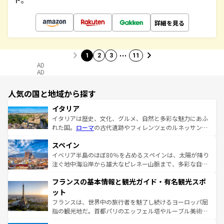
ド。
詳細を見る
…
1
2
3
11
AD
AD
人気の国と地域から探す
イタリア
イタリアは歴史、文化、グルメ、自然と多彩な魅力にあふ
れた国。
ローマ
の古代遺跡やフィレンツェのルネッサンス
美術、ヴェネツィアの運河など、歴史あるスポットはもち
スペイン
ろん、トスカーナの美しい田園風景やアマルフィ海岸の絶
景など、自然景観も見逃せない。観光の合間には、本場の
イベリア半島のほぼ80％を占めるスペインは、太陽が降り
ピザやパスタなど、絶品のイタリア料理を堪能することも
注ぐ地中海沿岸から雄大なピレネー山脈まで、多彩な自然
できる。朝目覚めてから夜眠るまで、すべての瞬間を楽し
と文化が詰まったヨーロッパ屈指の旅行先だ。多様な地域
フランスの基本情報と観光ガイド・有名観光スポ
ませてくれるイタリアで、忘れられない旅をしてみよう！
文化が根付くこの国では、情熱的なフラメンコ、熱気あふ
なお、新着のイタリア情報は
コンテンツ一覧
を参照してほ
れる闘牛、そして美味しいタパスが生活の一部となってい
ット
しい。
る。首都マドリードの洗練された雰囲気や、バルセロナの
フランスは、世界中の旅行者を魅了し続けるヨーロッパ屈
アートに溢れた街角から、地方では古代ローマ遺跡や中世
指の観光地だ。首都パリのエッフェル塔やルーブル美術館
の城塞都市、穏やかなビーチリゾートまで多彩な表情を見
といった象徴的なスポットから、田舎町の古風な美しさま