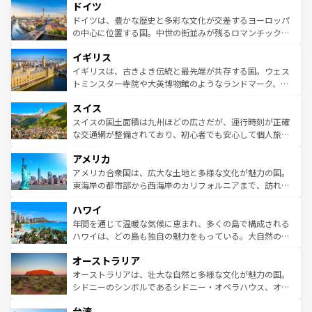
せる。地方によって風土や気候が異なるスペインはその個
ドイツ
で、幅広い魅力が詰まっている。華麗な宮殿、歴史的な大
性で訪れる人を魅了する。 なお、新着のスペイン情報は
コ
聖堂、美しいビーチ、そして豊かな自然が、訪れる者を心
ドイツは、豊かな歴史と多彩な文化が交差するヨーロッパ
ンテンツ一覧
を参照してほしい。
から魅了する。また、フランスは美食の国としても知ら
の中心に位置する国。中世の街並みが残るロマンチック街
れ、フランス料理はユネスコ無形文化遺産にも登録されて
道から、未来を先取りするようなモダンな都市まで多様な
イギリス
いる。シャンパンの発祥地であるランス、プロヴァンスの
顔を持つこの国は、どこを歩いても飽きることがない。ベ
香り高いラベンダー畑など、多彩な楽しみ方が可能だ。さ
ルリンの文化的活気、バイエルン州のアルプスの絶景、そ
イギリスは、古きよき伝統と最先端が共存する国。ウェス
らに、パリ以外の地域にも魅力が溢れており、どの街角に
してライン川沿いのワイン畑といった風景は必見。ビール
トミンスター寺院や大英博物館のようなランドマーク、歴
も豊かな歴史と文化が息づいている。パリ以外の個性あふ
とソーセージを味わいながら地元の人と過ごす楽しい時間
史ある大学都市、美しい丘陵地帯や牧歌的な風景など、エ
れる地方に足を運ぶとそれぞれで全く異なる文化を体験で
スイス
は、お酒好きな人にはぜひ体験してほしい。 なお、新着の
リアごとに異なる魅力がある。また、優雅なアフタヌーン
きるだろう。 なお、新着のフランス情報は
コンテンツ一覧
ドイツ情報は
コンテンツ一覧
を参照してほしい。
ティー、ビール好きにはたまらない英国パブ、サッカー観
スイスの国土面積は九州ほどの広さだが、運行時刻が正確
を参照してほしい。
戦など、本場だからこそできる体験も豊富。イギリスを旅
な交通網が整備されており、初心者でも安心して個人旅行
して楽しみつくそう。 なお、新着のイギリス情報は
コンテ
を楽しめる。日本同様に時刻表どおりの旅が可能だ。中世
アメリカ
ンツ一覧
を参照してほしい。
の建物がそのまま残る町や、スイスならではのユニークな
博物館もあり、アルプス観光だけでなく町歩きも満喫する
アメリカ合衆国は、広大な土地と多様な文化が魅力の国。
ことができる。国民の所得が高いため物価も高いが、旅行
東海岸の都市部から西海岸のカリフォルニアまで、訪れる
者向けの交通パス提供のサービスもあり、うまく活用すれ
場所ごとに異なる風景と体験が待っている。ニューヨーク
ハワイ
ば市内交通費無料で観光を楽しむこともできる。 なお、新
のような巨大都市は、観光、ショッピング、エンターテイ
着のスイス情報は
コンテンツ一覧
を参照してほしい。
ンメントが詰まった刺激的なスポットだ。一方、アメリカ
年間を通じて温暖な気候に恵まれ、多くの島で構成される
西部には大自然が広がり、グランドキャニオンやイエロー
ハワイは、どの島も独自の魅力をもっている。大自然の神
ストーン国立公園といった絶景が堪能できる。さらに、南
秘を感じたいなら、火山が生み出した壮大な景観を誇るハ
オーストラリア
部のニューオーリンズでは、音楽と美食が融合した独特の
ワイ島は見逃せない。また、定番の観光地といえばオアフ
文化が魅力。旅行者はアメリカの各地域で異なる魅力を楽
島だが、静かな自然を求めるならマウイ島やカウアイ島が
オーストラリアは、壮大な自然と多様な文化が魅力の国。
しみながら、その多様性と豊かな歴史を感じることができ
おすすめ。エメラルドグリーンに輝く海をはじめ、豊かな
シドニーのシンボルであるシドニー・オペラハウス、オー
るだろう。車でのロードトリップや列車の旅も、アメリカ
文化や歴史が息づいている。「アロハスピリット」と呼ば
ストラリア東海岸北部に広がる大サンゴ礁地帯グレートバ
ならではの贅沢な旅のスタイルだ。 なお、新着のアメリカ
台湾
れるおもてなしの心で訪れる人々を迎えてくれるハワイの
リアリーフや大陸中央部にそびえるウルル（エアーズロッ