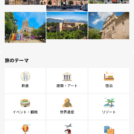
旅のテーマ
飲食
建築・アート
宿泊
イベント・観戦
世界遺産
リゾート