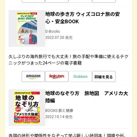
地球の歩き方 ウィズコロナ旅の安
心・安全BOOK
D-Books
2022.07.20 発売
久しぶりの海外旅行でも大丈夫！旅の手配や準備に使えるテク
ニックがつまった24ページの電子書籍
詳細を見る
地球のなぞり方 旅地図 アメリカ大
陸編
BOOKS 旅と健康
2022.10.14 発売
各国の地形や関係性をなぞって学ぶ新しい地図本！国境や州、