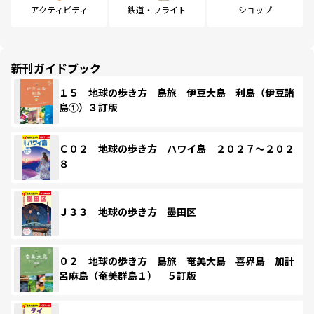
アクティビティ
鉄道・フライト
ショップ
新刊ガイドブック
１５ 地球の歩き方 島旅 伊豆大島 利島（伊豆諸
島①）３訂版
Ｃ０２ 地球の歩き方 ハワイ島 ２０２７～２０２
８
Ｊ３３ 地球の歩き方 墨田区
０２ 地球の歩き方 島旅 奄美大島 喜界島 加計
呂麻島（奄美群島１） ５訂版