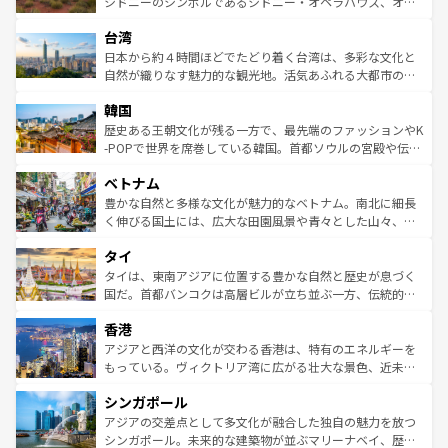
おすすめ。エメラルドグリーンに輝く海をはじめ、豊かな
シドニーのシンボルであるシドニー・オペラハウス、オー
るだろう。車でのロードトリップや列車の旅も、アメリカ
文化や歴史が息づいている。「アロハスピリット」と呼ば
ストラリア東海岸北部に広がる大サンゴ礁地帯グレートバ
ならではの贅沢な旅のスタイルだ。 なお、新着のアメリカ
台湾
れるおもてなしの心で訪れる人々を迎えてくれるハワイの
リアリーフや大陸中央部にそびえるウルル（エアーズロッ
情報は
コンテンツ一覧
を参照してほしい。
人々、おいしいローカルフードやハワイアンミュージッ
ク）、タスマニアの美しい原生林やケアンズの熱帯雨林な
日本から約４時間ほどでたどり着く台湾は、多彩な文化と
ク、伝統的なフラダンスなど、すべてがハワイの魅力を彩
ど、見どころがたくさん。また、カフェやワイン、オージ
自然が織りなす魅力的な観光地。活気あふれる大都市の台
っている。訪れるたびに新しい発見と感動が待っているハ
ービーフなどの食文化も豊かで、美味しいものであふれて
北やノスタルジックな町並みが人気な九份（ジォウフェ
ワイを、存分に味わってほしい。 なお、新着のハワイ情報
韓国
いる。アクティビティも充実しており、サーフィンやダイ
ン）、静ひつな山岳地帯である台湾東部など、都市の喧騒
は
コンテンツ一覧
を参照してほしい。
ビング、ハイキングなど、アウトドア好きにはたまらな
と山間の静けさが共存しており、訪れる人に新しい発見と
歴史ある王朝文化が残る一方で、最先端のファッションやK
い。オーストラリアの多彩な魅力を存分に味わいつくそ
驚きをもたらしてくれる。また、奥深い台湾の食文化も魅
-POPで世界を席巻している韓国。首都ソウルの宮殿や伝統
う。 なお、新着のオーストラリア情報は
コンテンツ一覧
を
力で、夜市などの屋台グルメから高級料理、ヘルシーで美
家屋が並ぶエリアでは韓国の歴史と文化に浸ることがで
参照してほしい。
ベトナム
容にもいいと評判のスイーツなど、バラエティ豊かな料理
き、地方に足を延ばせば四季折々の自然美を楽しむことが
が味わえる。 なお、新着の台湾情報は
コンテンツ一覧
を参
できる。そして、キムチや焼肉、絶品のストリートフード
豊かな自然と多様な文化が魅力的なベトナム。南北に細長
照してほしい。
まで、さまざまな韓国料理が待っている。夜には、韓国な
く伸びる国土には、広大な田園風景や青々とした山々、世
らではのナイトライフも堪能できる。あたたかいホスピタ
界遺産に登録された壮大な自然景観が点在し、都市部では
タイ
リティに包まれながら、韓国の多彩な魅力を心ゆくまで味
急速な発展と共に伝統が息づく。ハノイの古い町並みやホ
わってみてほしい。 なお、新着の韓国情報は
コンテンツ一
ーチミン市のフランス統治時代の建物も、独特の雰囲気を
タイは、東南アジアに位置する豊かな自然と歴史が息づく
覧
を参照してほしい。
醸し出している。また、バラエティの豊かさとおいしさで
国だ。首都バンコクは高層ビルが立ち並ぶ一方、伝統的な
世界中の食通を魅了してやまないベトナム料理も魅力のひ
寺院や市場がいたるところに点在し、古きよき文化と現代
香港
とつ。フォーやバインミー、ベトナムコーヒーなどは、ぜ
の活気が交差している。北部ではチェンマイなどの山岳地
ひ現地で味わいたい。どの地域を訪れてもあたたかい人々
帯で自然と触れ合い、南部ではプーケットやクラビの美し
アジアと西洋の文化が交わる香港は、特有のエネルギーを
が旅行者を迎えてくれるので、きっと忘れられない旅にな
いビーチでリゾート気分を楽しむことができる。タイ料理
もっている。ヴィクトリア湾に広がる壮大な景色、近未来
るはずだ。 なお、新着のベトナム情報は
コンテンツ一覧
を
は世界的に有名で、屋台から高級レストランまで味覚を刺
的なアートスポット、そして歴史と現代が融合した町並
参照してほしい。
シンガポール
激する。気候は一年中温暖で、どの季節にも異なる楽しみ
み、どこを訪れても感動するはず。観光スポットが密集し
が待っている。親しみやすいタイの人々、仏教を中心とし
ており、効率よく見どころを回れるのも魅力。息をのむよ
アジアの交差点として多文化が融合した独自の魅力を放つ
た文化、そして多様な観光資源が、訪れる旅人を魅了し続
うな絶景から文化的な体験まで、香港を存分に楽しみ尽く
シンガポール。未来的な建築物が並ぶマリーナベイ、歴史