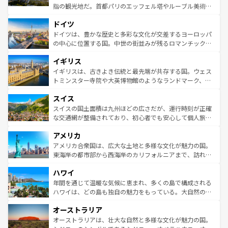
アートに溢れた街角から、地方では古代ローマ遺跡や中世
指の観光地だ。首都パリのエッフェル塔やルーブル美術館
の城塞都市、穏やかなビーチリゾートまで多彩な表情を見
といった象徴的なスポットから、田舎町の古風な美しさま
せる。地方によって風土や気候が異なるスペインはその個
ドイツ
で、幅広い魅力が詰まっている。華麗な宮殿、歴史的な大
性で訪れる人を魅了する。 なお、新着のスペイン情報は
コ
聖堂、美しいビーチ、そして豊かな自然が、訪れる者を心
ドイツは、豊かな歴史と多彩な文化が交差するヨーロッパ
ンテンツ一覧
を参照してほしい。
から魅了する。また、フランスは美食の国としても知ら
の中心に位置する国。中世の街並みが残るロマンチック街
れ、フランス料理はユネスコ無形文化遺産にも登録されて
道から、未来を先取りするようなモダンな都市まで多様な
イギリス
いる。シャンパンの発祥地であるランス、プロヴァンスの
顔を持つこの国は、どこを歩いても飽きることがない。ベ
香り高いラベンダー畑など、多彩な楽しみ方が可能だ。さ
ルリンの文化的活気、バイエルン州のアルプスの絶景、そ
イギリスは、古きよき伝統と最先端が共存する国。ウェス
らに、パリ以外の地域にも魅力が溢れており、どの街角に
してライン川沿いのワイン畑といった風景は必見。ビール
トミンスター寺院や大英博物館のようなランドマーク、歴
も豊かな歴史と文化が息づいている。パリ以外の個性あふ
とソーセージを味わいながら地元の人と過ごす楽しい時間
史ある大学都市、美しい丘陵地帯や牧歌的な風景など、エ
れる地方に足を運ぶとそれぞれで全く異なる文化を体験で
スイス
は、お酒好きな人にはぜひ体験してほしい。 なお、新着の
リアごとに異なる魅力がある。また、優雅なアフタヌーン
きるだろう。 なお、新着のフランス情報は
コンテンツ一覧
ドイツ情報は
コンテンツ一覧
を参照してほしい。
ティー、ビール好きにはたまらない英国パブ、サッカー観
スイスの国土面積は九州ほどの広さだが、運行時刻が正確
を参照してほしい。
戦など、本場だからこそできる体験も豊富。イギリスを旅
な交通網が整備されており、初心者でも安心して個人旅行
して楽しみつくそう。 なお、新着のイギリス情報は
コンテ
を楽しめる。日本同様に時刻表どおりの旅が可能だ。中世
アメリカ
ンツ一覧
を参照してほしい。
の建物がそのまま残る町や、スイスならではのユニークな
博物館もあり、アルプス観光だけでなく町歩きも満喫する
アメリカ合衆国は、広大な土地と多様な文化が魅力の国。
ことができる。国民の所得が高いため物価も高いが、旅行
東海岸の都市部から西海岸のカリフォルニアまで、訪れる
者向けの交通パス提供のサービスもあり、うまく活用すれ
場所ごとに異なる風景と体験が待っている。ニューヨーク
ハワイ
ば市内交通費無料で観光を楽しむこともできる。 なお、新
のような巨大都市は、観光、ショッピング、エンターテイ
着のスイス情報は
コンテンツ一覧
を参照してほしい。
ンメントが詰まった刺激的なスポットだ。一方、アメリカ
年間を通じて温暖な気候に恵まれ、多くの島で構成される
西部には大自然が広がり、グランドキャニオンやイエロー
ハワイは、どの島も独自の魅力をもっている。大自然の神
ストーン国立公園といった絶景が堪能できる。さらに、南
秘を感じたいなら、火山が生み出した壮大な景観を誇るハ
オーストラリア
部のニューオーリンズでは、音楽と美食が融合した独特の
ワイ島は見逃せない。また、定番の観光地といえばオアフ
文化が魅力。旅行者はアメリカの各地域で異なる魅力を楽
島だが、静かな自然を求めるならマウイ島やカウアイ島が
オーストラリアは、壮大な自然と多様な文化が魅力の国。
しみながら、その多様性と豊かな歴史を感じることができ