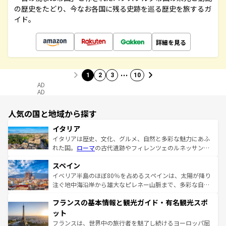
の歴史をたどり、今なお各国に残る史跡を巡る歴史を旅するガ
イド。
詳細を見る
…
1
2
3
10
AD
AD
人気の国と地域から探す
イタリア
イタリアは歴史、文化、グルメ、自然と多彩な魅力にあふ
れた国。
ローマ
の古代遺跡やフィレンツェのルネッサンス
美術、ヴェネツィアの運河など、歴史あるスポットはもち
スペイン
ろん、トスカーナの美しい田園風景やアマルフィ海岸の絶
景など、自然景観も見逃せない。観光の合間には、本場の
イベリア半島のほぼ80％を占めるスペインは、太陽が降り
ピザやパスタなど、絶品のイタリア料理を堪能することも
注ぐ地中海沿岸から雄大なピレネー山脈まで、多彩な自然
できる。朝目覚めてから夜眠るまで、すべての瞬間を楽し
と文化が詰まったヨーロッパ屈指の旅行先だ。多様な地域
フランスの基本情報と観光ガイド・有名観光スポ
ませてくれるイタリアで、忘れられない旅をしてみよう！
文化が根付くこの国では、情熱的なフラメンコ、熱気あふ
なお、新着のイタリア情報は
コンテンツ一覧
を参照してほ
れる闘牛、そして美味しいタパスが生活の一部となってい
ット
しい。
る。首都マドリードの洗練された雰囲気や、バルセロナの
フランスは、世界中の旅行者を魅了し続けるヨーロッパ屈