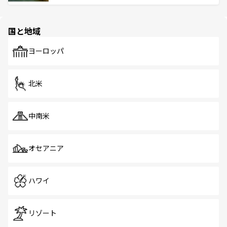
ける。 なお、新着のタイ情報は
コンテンツ一覧
を参照して
そう。 なお、新着の香港情報は
コンテンツ一覧
を参照して
と伝統を感じられるエスニックタウン、多数の緑豊かな公
ほしい。
ほしい。
園や自然保護区など、自然が調和した近代的な景観と文化
の多様性あふれるカラフルな町は、どこを歩いても新しい
国と地域
発見がある。さらに、治安のよさや充実した公共交通機関
も、旅行者にとっては魅力的なポイント。グルメも豊富
で、ホーカーズは地元の風情を楽しめる外せないスポット
ヨーロッパ
だ。訪れる人を飽きさせないシンガポールで、多様な魅力
を体感しよう。 なお、新着のシンガポール情報は
コンテン
ツ一覧
を参照してほしい。
北米
中南米
オセアニア
ハワイ
リゾート