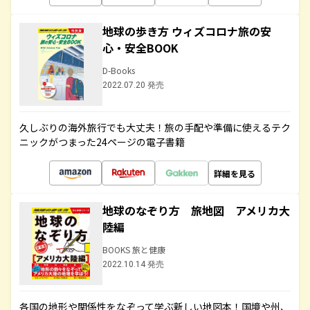
地球の歩き方 ウィズコロナ旅の安
心・安全BOOK
D-Books
2022.07.20 発売
久しぶりの海外旅行でも大丈夫！旅の手配や準備に使えるテク
ニックがつまった24ページの電子書籍
詳細を見る
地球のなぞり方 旅地図 アメリカ大
陸編
BOOKS 旅と健康
2022.10.14 発売
各国の地形や関係性をなぞって学ぶ新しい地図本！国境や州、