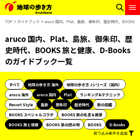
TOP
ガイドブック
aruco 国内、Plat、島旅、御朱印、歴史時代、BOOKS
aruco 国内、Plat、島旅、御朱印、歴
史時代、BOOKS 旅と健康、D-Books
のガイドブック一覧
すべて
地球の歩き方 海外
地球の歩き方 Jシリーズ（国内）
aruco 海外
aruco 国内
Plat
ランキング&テクニック
Resort Style
島旅
御朱印
歴史時代
旅の図鑑
BOOKS スペシャルコラボ
BOOKS 旅の名言＆絶景
BOOKS 旅と健康
BOOKS 旅の読み物
BOOKS
D-Books
絞り込み条件を追加