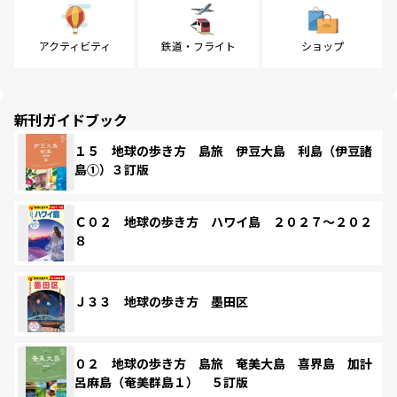
アクティビティ
鉄道・フライト
ショップ
新刊ガイドブック
１５ 地球の歩き方 島旅 伊豆大島 利島（伊豆諸
島①）３訂版
Ｃ０２ 地球の歩き方 ハワイ島 ２０２７～２０２
８
Ｊ３３ 地球の歩き方 墨田区
０２ 地球の歩き方 島旅 奄美大島 喜界島 加計
呂麻島（奄美群島１） ５訂版