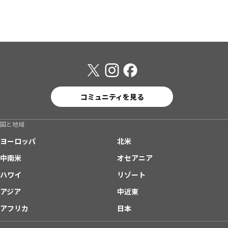
コミュニティを見る
国と地域
ヨーロッパ
北米
中南米
オセアニア
ハワイ
リゾート
アジア
中近東
アフリカ
日本