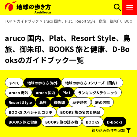
TOP
ガイドブック
aruco 国内、Plat、Resort Style、島旅、御朱印、B
aruco 国内、Plat、Resort Style、島
旅、御朱印、BOOKS 旅と健康、D-Bo
oksのガイドブック一覧
すべて
地球の歩き方 海外
地球の歩き方 Jシリーズ（国内）
aruco 海外
aruco 国内
Plat
ランキング&テクニック
Resort Style
島旅
御朱印
歴史時代
旅の図鑑
BOOKS スペシャルコラボ
BOOKS 旅の名言＆絶景
BOOKS 旅と健康
BOOKS 旅の読み物
BOOKS
D-Books
絞り込み条件を追加