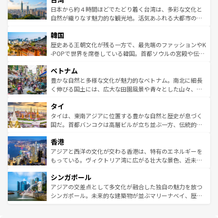
情報は
コンテンツ一覧
を参照してほしい。
人々、おいしいローカルフードやハワイアンミュージッ
ク）、タスマニアの美しい原生林やケアンズの熱帯雨林な
日本から約４時間ほどでたどり着く台湾は、多彩な文化と
ク、伝統的なフラダンスなど、すべてがハワイの魅力を彩
ど、見どころがたくさん。また、カフェやワイン、オージ
自然が織りなす魅力的な観光地。活気あふれる大都市の台
っている。訪れるたびに新しい発見と感動が待っているハ
ービーフなどの食文化も豊かで、美味しいものであふれて
北やノスタルジックな町並みが人気な九份（ジォウフェ
ワイを、存分に味わってほしい。 なお、新着のハワイ情報
韓国
いる。アクティビティも充実しており、サーフィンやダイ
ン）、静ひつな山岳地帯である台湾東部など、都市の喧騒
は
コンテンツ一覧
を参照してほしい。
ビング、ハイキングなど、アウトドア好きにはたまらな
と山間の静けさが共存しており、訪れる人に新しい発見と
歴史ある王朝文化が残る一方で、最先端のファッションやK
い。オーストラリアの多彩な魅力を存分に味わいつくそ
驚きをもたらしてくれる。また、奥深い台湾の食文化も魅
-POPで世界を席巻している韓国。首都ソウルの宮殿や伝統
う。 なお、新着のオーストラリア情報は
コンテンツ一覧
を
力で、夜市などの屋台グルメから高級料理、ヘルシーで美
家屋が並ぶエリアでは韓国の歴史と文化に浸ることがで
参照してほしい。
ベトナム
容にもいいと評判のスイーツなど、バラエティ豊かな料理
き、地方に足を延ばせば四季折々の自然美を楽しむことが
が味わえる。 なお、新着の台湾情報は
コンテンツ一覧
を参
できる。そして、キムチや焼肉、絶品のストリートフード
豊かな自然と多様な文化が魅力的なベトナム。南北に細長
照してほしい。
まで、さまざまな韓国料理が待っている。夜には、韓国な
く伸びる国土には、広大な田園風景や青々とした山々、世
らではのナイトライフも堪能できる。あたたかいホスピタ
界遺産に登録された壮大な自然景観が点在し、都市部では
タイ
リティに包まれながら、韓国の多彩な魅力を心ゆくまで味
急速な発展と共に伝統が息づく。ハノイの古い町並みやホ
わってみてほしい。 なお、新着の韓国情報は
コンテンツ一
ーチミン市のフランス統治時代の建物も、独特の雰囲気を
タイは、東南アジアに位置する豊かな自然と歴史が息づく
覧
を参照してほしい。
醸し出している。また、バラエティの豊かさとおいしさで
国だ。首都バンコクは高層ビルが立ち並ぶ一方、伝統的な
世界中の食通を魅了してやまないベトナム料理も魅力のひ
寺院や市場がいたるところに点在し、古きよき文化と現代
香港
とつ。フォーやバインミー、ベトナムコーヒーなどは、ぜ
の活気が交差している。北部ではチェンマイなどの山岳地
ひ現地で味わいたい。どの地域を訪れてもあたたかい人々
帯で自然と触れ合い、南部ではプーケットやクラビの美し
アジアと西洋の文化が交わる香港は、特有のエネルギーを
が旅行者を迎えてくれるので、きっと忘れられない旅にな
いビーチでリゾート気分を楽しむことができる。タイ料理
もっている。ヴィクトリア湾に広がる壮大な景色、近未来
るはずだ。 なお、新着のベトナム情報は
コンテンツ一覧
を
は世界的に有名で、屋台から高級レストランまで味覚を刺
的なアートスポット、そして歴史と現代が融合した町並
参照してほしい。
シンガポール
激する。気候は一年中温暖で、どの季節にも異なる楽しみ
み、どこを訪れても感動するはず。観光スポットが密集し
が待っている。親しみやすいタイの人々、仏教を中心とし
ており、効率よく見どころを回れるのも魅力。息をのむよ
アジアの交差点として多文化が融合した独自の魅力を放つ
た文化、そして多様な観光資源が、訪れる旅人を魅了し続
うな絶景から文化的な体験まで、香港を存分に楽しみ尽く
シンガポール。未来的な建築物が並ぶマリーナベイ、歴史
ける。 なお、新着のタイ情報は
コンテンツ一覧
を参照して
そう。 なお、新着の香港情報は
コンテンツ一覧
を参照して
と伝統を感じられるエスニックタウン、多数の緑豊かな公
ほしい。
ほしい。
園や自然保護区など、自然が調和した近代的な景観と文化