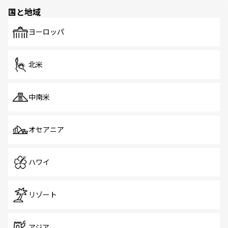
の多様性あふれるカラフルな町は、どこを歩いても新しい
国と地域
発見がある。さらに、治安のよさや充実した公共交通機関
も、旅行者にとっては魅力的なポイント。グルメも豊富
で、ホーカーズは地元の風情を楽しめる外せないスポット
ヨーロッパ
だ。訪れる人を飽きさせないシンガポールで、多様な魅力
を体感しよう。 なお、新着のシンガポール情報は
コンテン
ツ一覧
を参照してほしい。
北米
中南米
オセアニア
ハワイ
リゾート
アジア