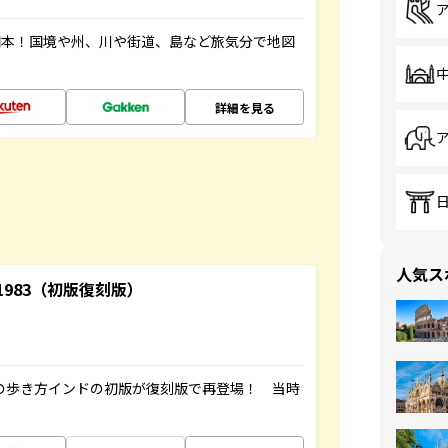
図本！国境や州、川や街道、島など旅気分で地図
詳細を見る
人気ス
-1983（初版復刻版）
球の歩き方インドの初版が復刻版で再登場！ 当時