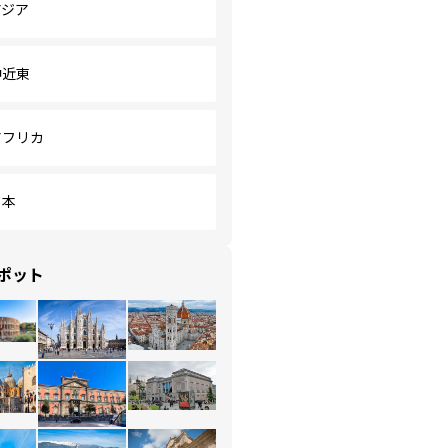
アジア
中近東
アフリカ
日本
ポット