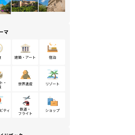
ーマ
食
建築・アート
宿泊
ト・
世界遺産
リゾート
戦
鉄道・
ビティ
ショップ
フライト