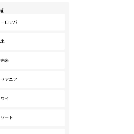
域
ヨーロッパ
北米
中南米
オセアニア
ハワイ
リゾート