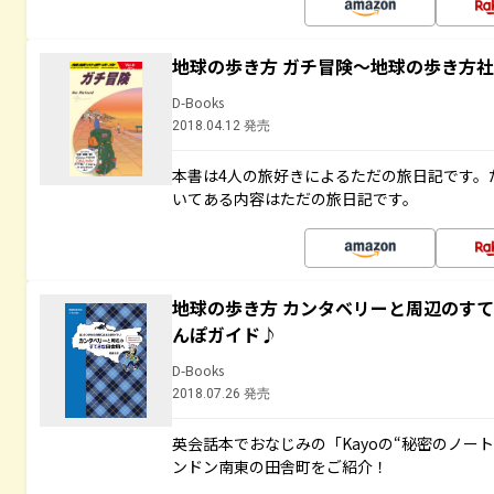
地球の歩き方 ガチ冒険～地球の歩き方
D-Books
2018.04.12 発売
本書は4人の旅好きによるただの旅日記です。
いてある内容はただの旅日記です。
地球の歩き方 カンタベリーと周辺のす
んぽガイド♪
D-Books
2018.07.26 発売
英会話本でおなじみの「Kayoの“秘密のノー
ンドン南東の田舎町をご紹介！