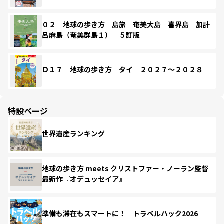
０２ 地球の歩き方 島旅 奄美大島 喜界島 加計
呂麻島（奄美群島１） ５訂版
Ｄ１７ 地球の歩き方 タイ ２０２７～２０２８
特設ページ
世界遺産ランキング
地球の歩き方 meets クリストファー・ノーラン監督
最新作『オデュッセイア』
準備も滞在もスマートに！ トラベルハック2026