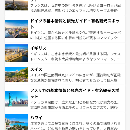
る。首都マドリードの洗練された雰囲気や、バルセロナの
フランスは、世界中の旅行者を魅了し続けるヨーロッパ屈
アートに溢れた街角から、地方では古代ローマ遺跡や中世
指の観光地だ。首都パリのエッフェル塔やルーブル美術館
の城塞都市、穏やかなビーチリゾートまで多彩な表情を見
といった象徴的なスポットから、田舎町の古風な美しさま
せる。地方によって風土や気候が異なるスペインはその個
ドイツの基本情報と観光ガイド・有名観光スポッ
で、幅広い魅力が詰まっている。華麗な宮殿、歴史的な大
性で訪れる人を魅了する。 なお、新着のスペイン情報は
コ
聖堂、美しいビーチ、そして豊かな自然が、訪れる者を心
ト
ンテンツ一覧
を参照してほしい。
から魅了する。また、フランスは美食の国としても知ら
ドイツは、豊かな歴史と多彩な文化が交差するヨーロッパ
れ、フランス料理はユネスコ無形文化遺産にも登録されて
の中心に位置する国。中世の街並みが残るロマンチック街
いる。シャンパンの発祥地であるランス、プロヴァンスの
道から、未来を先取りするようなモダンな都市まで多様な
香り高いラベンダー畑など、多彩な楽しみ方が可能だ。さ
イギリス
顔を持つこの国は、どこを歩いても飽きることがない。ベ
らに、パリ以外の地域にも魅力が溢れており、どの街角に
ルリンの文化的活気、バイエルン州のアルプスの絶景、そ
イギリスは、古きよき伝統と最先端が共存する国。ウェス
も豊かな歴史と文化が息づいている。パリ以外の個性あふ
してライン川沿いのワイン畑といった風景は必見。ビール
トミンスター寺院や大英博物館のようなランドマーク、歴
れる地方に足を運ぶとそれぞれで全く異なる文化を体験で
とソーセージを味わいながら地元の人と過ごす楽しい時間
史ある大学都市、美しい丘陵地帯や牧歌的な風景など、エ
きるだろう。 なお、新着のフランス情報は
コンテンツ一覧
スイス
は、お酒好きな人にはぜひ体験してほしい。 なお、新着の
リアごとに異なる魅力がある。また、優雅なアフタヌーン
を参照してほしい。
ドイツ情報は
コンテンツ一覧
を参照してほしい。
ティー、ビール好きにはたまらない英国パブ、サッカー観
スイスの国土面積は九州ほどの広さだが、運行時刻が正確
戦など、本場だからこそできる体験も豊富。イギリスを旅
な交通網が整備されており、初心者でも安心して個人旅行
して楽しみつくそう。 なお、新着のイギリス情報は
コンテ
を楽しめる。日本同様に時刻表どおりの旅が可能だ。中世
アメリカの基本情報と観光ガイド・有名観光スポ
ンツ一覧
を参照してほしい。
の建物がそのまま残る町や、スイスならではのユニークな
博物館もあり、アルプス観光だけでなく町歩きも満喫する
ット
ことができる。国民の所得が高いため物価も高いが、旅行
アメリカ合衆国は、広大な土地と多様な文化が魅力の国。
者向けの交通パス提供のサービスもあり、うまく活用すれ
東海岸の都市部から西海岸のカリフォルニアまで、訪れる
ば市内交通費無料で観光を楽しむこともできる。 なお、新
場所ごとに異なる風景と体験が待っている。ニューヨーク
着のスイス情報は
コンテンツ一覧
を参照してほしい。
ハワイ
のような巨大都市は、観光、ショッピング、エンターテイ
ンメントが詰まった刺激的なスポットだ。一方、アメリカ
年間を通じて温暖な気候に恵まれ、多くの島で構成される
西部には大自然が広がり、グランドキャニオンやイエロー
ハワイは、どの島も独自の魅力をもっている。大自然の神