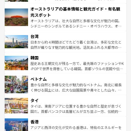
ストーン国立公園といった絶景が堪能できる。さらに、南
秘を感じたいなら、火山が生み出した壮大な景観を誇るハ
オーストラリアの基本情報と観光ガイド・有名観
部のニューオーリンズでは、音楽と美食が融合した独特の
ワイ島は見逃せない。また、定番の観光地といえばオアフ
文化が魅力。旅行者はアメリカの各地域で異なる魅力を楽
島だが、静かな自然を求めるならマウイ島やカウアイ島が
光スポット
しみながら、その多様性と豊かな歴史を感じることができ
おすすめ。エメラルドグリーンに輝く海をはじめ、豊かな
オーストラリアは、壮大な自然と多様な文化が魅力の国。
るだろう。車でのロードトリップや列車の旅も、アメリカ
文化や歴史が息づいている。「アロハスピリット」と呼ば
シドニーのシンボルであるシドニー・オペラハウス、オー
ならではの贅沢な旅のスタイルだ。 なお、新着のアメリカ
れるおもてなしの心で訪れる人々を迎えてくれるハワイの
ストラリア東海岸北部に広がる大サンゴ礁地帯グレートバ
情報は
コンテンツ一覧
を参照してほしい。
人々、おいしいローカルフードやハワイアンミュージッ
台湾
リアリーフや大陸中央部にそびえるウルル（エアーズロッ
ク、伝統的なフラダンスなど、すべてがハワイの魅力を彩
ク）、タスマニアの美しい原生林やケアンズの熱帯雨林な
日本から約４時間ほどでたどり着く台湾は、多彩な文化と
っている。訪れるたびに新しい発見と感動が待っているハ
ど、見どころがたくさん。また、カフェやワイン、オージ
自然が織りなす魅力的な観光地。活気あふれる大都市の台
ワイを、存分に味わってほしい。 なお、新着のハワイ情報
ービーフなどの食文化も豊かで、美味しいものであふれて
北やノスタルジックな町並みが人気な九份（ジォウフェ
は
コンテンツ一覧
を参照してほしい。
韓国
いる。アクティビティも充実しており、サーフィンやダイ
ン）、静ひつな山岳地帯である台湾東部など、都市の喧騒
ビング、ハイキングなど、アウトドア好きにはたまらな
と山間の静けさが共存しており、訪れる人に新しい発見と
歴史ある王朝文化が残る一方で、最先端のファッションやK
い。オーストラリアの多彩な魅力を存分に味わいつくそ
驚きをもたらしてくれる。また、奥深い台湾の食文化も魅
-POPで世界を席巻している韓国。首都ソウルの宮殿や伝統
う。 なお、新着のオーストラリア情報は
コンテンツ一覧
を
力で、夜市などの屋台グルメから高級料理、ヘルシーで美
家屋が並ぶエリアでは韓国の歴史と文化に浸ることがで
参照してほしい。
ベトナム
容にもいいと評判のスイーツなど、バラエティ豊かな料理
き、地方に足を延ばせば四季折々の自然美を楽しむことが
が味わえる。 なお、新着の台湾情報は
コンテンツ一覧
を参
できる。そして、キムチや焼肉、絶品のストリートフード
豊かな自然と多様な文化が魅力的なベトナム。南北に細長
照してほしい。
まで、さまざまな韓国料理が待っている。夜には、韓国な
く伸びる国土には、広大な田園風景や青々とした山々、世
らではのナイトライフも堪能できる。あたたかいホスピタ
界遺産に登録された壮大な自然景観が点在し、都市部では
タイ
リティに包まれながら、韓国の多彩な魅力を心ゆくまで味
急速な発展と共に伝統が息づく。ハノイの古い町並みやホ
わってみてほしい。 なお、新着の韓国情報は
コンテンツ一
ーチミン市のフランス統治時代の建物も、独特の雰囲気を
タイは、東南アジアに位置する豊かな自然と歴史が息づく
覧
を参照してほしい。
醸し出している。また、バラエティの豊かさとおいしさで
国だ。首都バンコクは高層ビルが立ち並ぶ一方、伝統的な
世界中の食通を魅了してやまないベトナム料理も魅力のひ
寺院や市場がいたるところに点在し、古きよき文化と現代
香港
とつ。フォーやバインミー、ベトナムコーヒーなどは、ぜ
の活気が交差している。北部ではチェンマイなどの山岳地
ひ現地で味わいたい。どの地域を訪れてもあたたかい人々
帯で自然と触れ合い、南部ではプーケットやクラビの美し
アジアと西洋の文化が交わる香港は、特有のエネルギーを