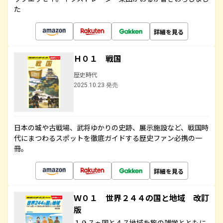
た
詳細を見る
Ｈ０１ 戦国
歴史時代
2025.10.23 発売
日本の城や古戦場、武将ゆかりの史跡、展示施設など、戦国時
代にまつわるスポットを徹底ガイドする歴史ファン必携の一
冊。
詳細を見る
Ｗ０１ 世界２４４の国と地域 改訂
版
１９７ヵ国と４７地域を旅の雑学とともに