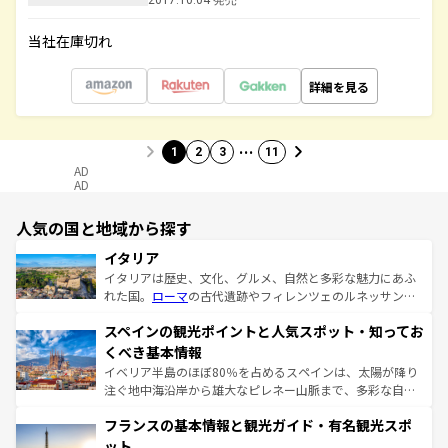
2017.10.04 発売
当社在庫切れ
詳細を見る
…
1
2
3
11
AD
AD
人気の国と地域から探す
イタリア
イタリアは歴史、文化、グルメ、自然と多彩な魅力にあふ
れた国。
ローマ
の古代遺跡やフィレンツェのルネッサンス
美術、ヴェネツィアの運河など、歴史あるスポットはもち
スペインの観光ポイントと人気スポット・知ってお
ろん、トスカーナの美しい田園風景やアマルフィ海岸の絶
景など、自然景観も見逃せない。観光の合間には、本場の
くべき基本情報
ピザやパスタなど、絶品のイタリア料理を堪能することも
イベリア半島のほぼ80％を占めるスペインは、太陽が降り
できる。朝目覚めてから夜眠るまで、すべての瞬間を楽し
注ぐ地中海沿岸から雄大なピレネー山脈まで、多彩な自然
ませてくれるイタリアで、忘れられない旅をしてみよう！
と文化が詰まったヨーロッパ屈指の旅行先だ。多様な地域
なお、新着のイタリア情報は
コンテンツ一覧
を参照してほ
フランスの基本情報と観光ガイド・有名観光スポ
文化が根付くこの国では、情熱的なフラメンコ、熱気あふ
しい。
れる闘牛、そして美味しいタパスが生活の一部となってい
ット