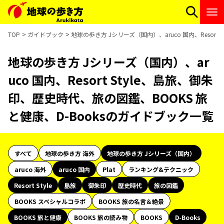
TOP
ガイドブック
地球の歩き方 Jシリーズ（国内）、aruco 国内、Resor
地球の歩き方 Jシリーズ（国内）、ar
uco 国内、Resort Style、島旅、御朱
印、歴史時代、旅の図鑑、BOOKS 旅
と健康、D-Booksのガイドブック一覧
すべて
地球の歩き方 海外
地球の歩き方 Jシリーズ（国内）
aruco 海外
aruco 国内
Plat
ランキング&テクニック
Resort Style
島旅
御朱印
歴史時代
旅の図鑑
BOOKS スペシャルコラボ
BOOKS 旅の名言＆絶景
BOOKS 旅と健康
BOOKS 旅の読み物
BOOKS
D-Books