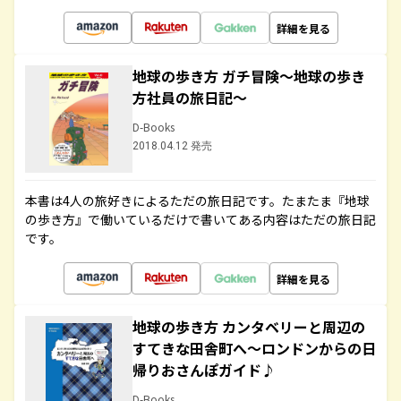
詳細を見る
地球の歩き方 ガチ冒険～地球の歩き
方社員の旅日記～
D-Books
2018.04.12 発売
本書は4人の旅好きによるただの旅日記です。たまたま『地球
の歩き方』で働いているだけで書いてある内容はただの旅日記
です。
詳細を見る
地球の歩き方 カンタベリーと周辺の
すてきな田舎町へ～ロンドンからの日
帰りおさんぽガイド♪
D-Books