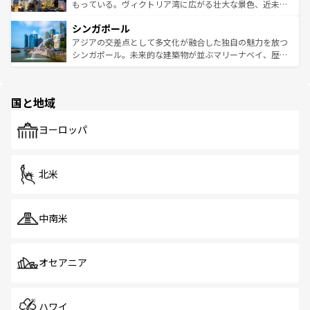
が旅行者を迎えてくれるので、きっと忘れられない旅にな
いビーチでリゾート気分を楽しむことができる。タイ料理
もっている。ヴィクトリア湾に広がる壮大な景色、近未来
るはずだ。 なお、新着のベトナム情報は
コンテンツ一覧
を
は世界的に有名で、屋台から高級レストランまで味覚を刺
的なアートスポット、そして歴史と現代が融合した町並
参照してほしい。
シンガポール
激する。気候は一年中温暖で、どの季節にも異なる楽しみ
み、どこを訪れても感動するはず。観光スポットが密集し
が待っている。親しみやすいタイの人々、仏教を中心とし
ており、効率よく見どころを回れるのも魅力。息をのむよ
アジアの交差点として多文化が融合した独自の魅力を放つ
た文化、そして多様な観光資源が、訪れる旅人を魅了し続
うな絶景から文化的な体験まで、香港を存分に楽しみ尽く
シンガポール。未来的な建築物が並ぶマリーナベイ、歴史
ける。 なお、新着のタイ情報は
コンテンツ一覧
を参照して
そう。 なお、新着の香港情報は
コンテンツ一覧
を参照して
と伝統を感じられるエスニックタウン、多数の緑豊かな公
ほしい。
ほしい。
園や自然保護区など、自然が調和した近代的な景観と文化
の多様性あふれるカラフルな町は、どこを歩いても新しい
国と地域
発見がある。さらに、治安のよさや充実した公共交通機関
も、旅行者にとっては魅力的なポイント。グルメも豊富
で、ホーカーズは地元の風情を楽しめる外せないスポット
ヨーロッパ
だ。訪れる人を飽きさせないシンガポールで、多様な魅力
を体感しよう。 なお、新着のシンガポール情報は
コンテン
ツ一覧
を参照してほしい。
北米
中南米
オセアニア
ハワイ