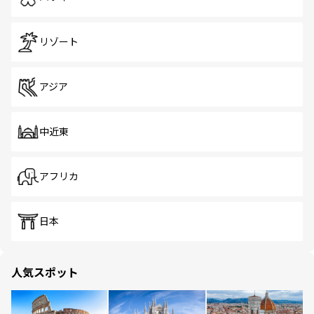
リゾート
アジア
中近東
アフリカ
日本
人気スポット