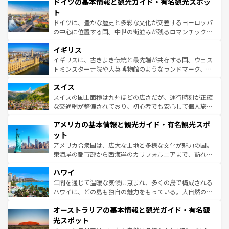
ドイツの基本情報と観光ガイド・有名観光スポッ
で、幅広い魅力が詰まっている。華麗な宮殿、歴史的な大
性で訪れる人を魅了する。 なお、新着のスペイン情報は
コ
聖堂、美しいビーチ、そして豊かな自然が、訪れる者を心
ト
ンテンツ一覧
を参照してほしい。
から魅了する。また、フランスは美食の国としても知ら
ドイツは、豊かな歴史と多彩な文化が交差するヨーロッパ
れ、フランス料理はユネスコ無形文化遺産にも登録されて
の中心に位置する国。中世の街並みが残るロマンチック街
いる。シャンパンの発祥地であるランス、プロヴァンスの
道から、未来を先取りするようなモダンな都市まで多様な
香り高いラベンダー畑など、多彩な楽しみ方が可能だ。さ
イギリス
顔を持つこの国は、どこを歩いても飽きることがない。ベ
らに、パリ以外の地域にも魅力が溢れており、どの街角に
ルリンの文化的活気、バイエルン州のアルプスの絶景、そ
イギリスは、古きよき伝統と最先端が共存する国。ウェス
も豊かな歴史と文化が息づいている。パリ以外の個性あふ
してライン川沿いのワイン畑といった風景は必見。ビール
トミンスター寺院や大英博物館のようなランドマーク、歴
れる地方に足を運ぶとそれぞれで全く異なる文化を体験で
とソーセージを味わいながら地元の人と過ごす楽しい時間
史ある大学都市、美しい丘陵地帯や牧歌的な風景など、エ
きるだろう。 なお、新着のフランス情報は
コンテンツ一覧
スイス
は、お酒好きな人にはぜひ体験してほしい。 なお、新着の
リアごとに異なる魅力がある。また、優雅なアフタヌーン
を参照してほしい。
ドイツ情報は
コンテンツ一覧
を参照してほしい。
ティー、ビール好きにはたまらない英国パブ、サッカー観
スイスの国土面積は九州ほどの広さだが、運行時刻が正確
戦など、本場だからこそできる体験も豊富。イギリスを旅
な交通網が整備されており、初心者でも安心して個人旅行
して楽しみつくそう。 なお、新着のイギリス情報は
コンテ
を楽しめる。日本同様に時刻表どおりの旅が可能だ。中世
アメリカの基本情報と観光ガイド・有名観光スポ
ンツ一覧
を参照してほしい。
の建物がそのまま残る町や、スイスならではのユニークな
博物館もあり、アルプス観光だけでなく町歩きも満喫する
ット
ことができる。国民の所得が高いため物価も高いが、旅行
アメリカ合衆国は、広大な土地と多様な文化が魅力の国。
者向けの交通パス提供のサービスもあり、うまく活用すれ
東海岸の都市部から西海岸のカリフォルニアまで、訪れる
ば市内交通費無料で観光を楽しむこともできる。 なお、新
場所ごとに異なる風景と体験が待っている。ニューヨーク
着のスイス情報は
コンテンツ一覧
を参照してほしい。
ハワイ
のような巨大都市は、観光、ショッピング、エンターテイ
ンメントが詰まった刺激的なスポットだ。一方、アメリカ
年間を通じて温暖な気候に恵まれ、多くの島で構成される
西部には大自然が広がり、グランドキャニオンやイエロー
ハワイは、どの島も独自の魅力をもっている。大自然の神
ストーン国立公園といった絶景が堪能できる。さらに、南
秘を感じたいなら、火山が生み出した壮大な景観を誇るハ
オーストラリアの基本情報と観光ガイド・有名観
部のニューオーリンズでは、音楽と美食が融合した独特の
ワイ島は見逃せない。また、定番の観光地といえばオアフ
文化が魅力。旅行者はアメリカの各地域で異なる魅力を楽
島だが、静かな自然を求めるならマウイ島やカウアイ島が
光スポット
しみながら、その多様性と豊かな歴史を感じることができ
おすすめ。エメラルドグリーンに輝く海をはじめ、豊かな