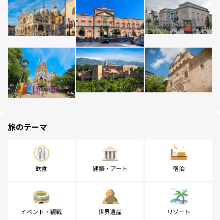
旅のテーマ
飲食
建築・アート
宿泊
イベント・観戦
世界遺産
リゾート