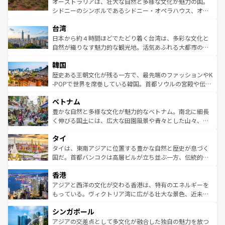
オーストラリアは、壮大な自然と多様な文化が魅力の国。
るだろう。車でのロードトリップや列車の旅も、アメリカ
文化や歴史が息づいている。「アロハスピリット」と呼ば
シドニーのシンボルであるシドニー・オペラハウス、オー
ならではの贅沢な旅のスタイルだ。 なお、新着のアメリカ
れるおもてなしの心で訪れる人々を迎えてくれるハワイの
ストラリア東海岸北部に広がる大サンゴ礁地帯グレートバ
情報は
コンテンツ一覧
を参照してほしい。
人々、おいしいローカルフードやハワイアンミュージッ
台湾
リアリーフや大陸中央部にそびえるウルル（エアーズロッ
ク、伝統的なフラダンスなど、すべてがハワイの魅力を彩
ク）、タスマニアの美しい原生林やケアンズの熱帯雨林な
日本から約４時間ほどでたどり着く台湾は、多彩な文化と
っている。訪れるたびに新しい発見と感動が待っているハ
ど、見どころがたくさん。また、カフェやワイン、オージ
自然が織りなす魅力的な観光地。活気あふれる大都市の台
ワイを、存分に味わってほしい。 なお、新着のハワイ情報
ービーフなどの食文化も豊かで、美味しいものであふれて
北やノスタルジックな町並みが人気な九份（ジォウフェ
は
コンテンツ一覧
を参照してほしい。
韓国
いる。アクティビティも充実しており、サーフィンやダイ
ン）、静ひつな山岳地帯である台湾東部など、都市の喧騒
ビング、ハイキングなど、アウトドア好きにはたまらな
と山間の静けさが共存しており、訪れる人に新しい発見と
歴史ある王朝文化が残る一方で、最先端のファッションやK
い。オーストラリアの多彩な魅力を存分に味わいつくそ
驚きをもたらしてくれる。また、奥深い台湾の食文化も魅
-POPで世界を席巻している韓国。首都ソウルの宮殿や伝統
う。 なお、新着のオーストラリア情報は
コンテンツ一覧
を
力で、夜市などの屋台グルメから高級料理、ヘルシーで美
家屋が並ぶエリアでは韓国の歴史と文化に浸ることがで
参照してほしい。
ベトナム
容にもいいと評判のスイーツなど、バラエティ豊かな料理
き、地方に足を延ばせば四季折々の自然美を楽しむことが
が味わえる。 なお、新着の台湾情報は
コンテンツ一覧
を参
できる。そして、キムチや焼肉、絶品のストリートフード
豊かな自然と多様な文化が魅力的なベトナム。南北に細長
照してほしい。
まで、さまざまな韓国料理が待っている。夜には、韓国な
く伸びる国土には、広大な田園風景や青々とした山々、世
らではのナイトライフも堪能できる。あたたかいホスピタ
界遺産に登録された壮大な自然景観が点在し、都市部では
タイ
リティに包まれながら、韓国の多彩な魅力を心ゆくまで味
急速な発展と共に伝統が息づく。ハノイの古い町並みやホ
わってみてほしい。 なお、新着の韓国情報は
コンテンツ一
ーチミン市のフランス統治時代の建物も、独特の雰囲気を
タイは、東南アジアに位置する豊かな自然と歴史が息づく
覧
を参照してほしい。
醸し出している。また、バラエティの豊かさとおいしさで
国だ。首都バンコクは高層ビルが立ち並ぶ一方、伝統的な
世界中の食通を魅了してやまないベトナム料理も魅力のひ
寺院や市場がいたるところに点在し、古きよき文化と現代
香港
とつ。フォーやバインミー、ベトナムコーヒーなどは、ぜ
の活気が交差している。北部ではチェンマイなどの山岳地
ひ現地で味わいたい。どの地域を訪れてもあたたかい人々
帯で自然と触れ合い、南部ではプーケットやクラビの美し
アジアと西洋の文化が交わる香港は、特有のエネルギーを
が旅行者を迎えてくれるので、きっと忘れられない旅にな
いビーチでリゾート気分を楽しむことができる。タイ料理
もっている。ヴィクトリア湾に広がる壮大な景色、近未来
るはずだ。 なお、新着のベトナム情報は
コンテンツ一覧
を
は世界的に有名で、屋台から高級レストランまで味覚を刺
的なアートスポット、そして歴史と現代が融合した町並
参照してほしい。
シンガポール
激する。気候は一年中温暖で、どの季節にも異なる楽しみ
み、どこを訪れても感動するはず。観光スポットが密集し
が待っている。親しみやすいタイの人々、仏教を中心とし
ており、効率よく見どころを回れるのも魅力。息をのむよ
アジアの交差点として多文化が融合した独自の魅力を放つ