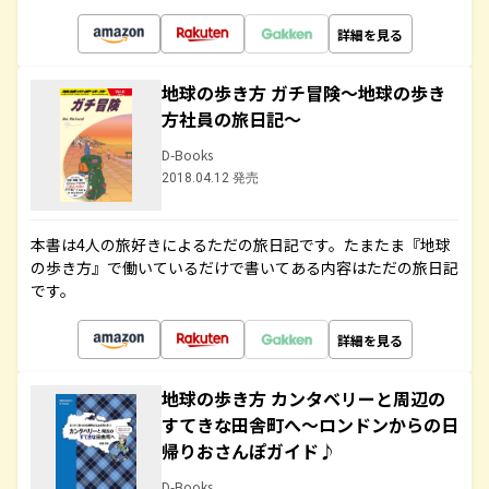
詳細を見る
地球の歩き方 ガチ冒険～地球の歩き
方社員の旅日記～
D-Books
2018.04.12 発売
本書は4人の旅好きによるただの旅日記です。たまたま『地球
の歩き方』で働いているだけで書いてある内容はただの旅日記
です。
詳細を見る
地球の歩き方 カンタベリーと周辺の
すてきな田舎町へ～ロンドンからの日
帰りおさんぽガイド♪
D-Books