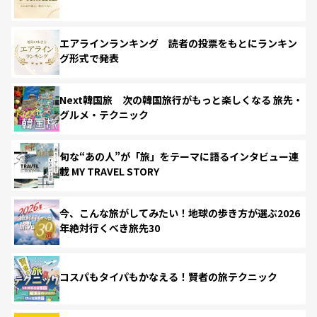
エアラインランキング 読者の投票をもとにランキン
グ形式で発表
Next韓国旅 次の韓国旅行がもっと楽しくなる 旅先・
グルメ・テクニック
旬な“あの人”が「旅」をテーマに語るインタビュー連
載 MY TRAVEL STORY
今、こんな旅がしてみたい！地球の歩き方が選ぶ2026
年絶対行くべき旅先30
コスパもタイパもかなえる！賢者の旅テクニック