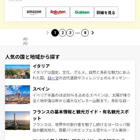
詳細を見る
…
1
2
3
8
AD
AD
人気の国と地域から探す
イタリア
イタリアは歴史、文化、グルメ、自然と多彩な魅力にあふ
れた国。
ローマ
の古代遺跡やフィレンツェのルネッサンス
美術、ヴェネツィアの運河など、歴史あるスポットはもち
スペイン
ろん、トスカーナの美しい田園風景やアマルフィ海岸の絶
景など、自然景観も見逃せない。観光の合間には、本場の
イベリア半島のほぼ80％を占めるスペインは、太陽が降り
ピザやパスタなど、絶品のイタリア料理を堪能することも
注ぐ地中海沿岸から雄大なピレネー山脈まで、多彩な自然
できる。朝目覚めてから夜眠るまで、すべての瞬間を楽し
と文化が詰まったヨーロッパ屈指の旅行先だ。多様な地域
フランスの基本情報と観光ガイド・有名観光スポ
ませてくれるイタリアで、忘れられない旅をしてみよう！
文化が根付くこの国では、情熱的なフラメンコ、熱気あふ
なお、新着のイタリア情報は
コンテンツ一覧
を参照してほ
れる闘牛、そして美味しいタパスが生活の一部となってい
ット
しい。
る。首都マドリードの洗練された雰囲気や、バルセロナの
フランスは、世界中の旅行者を魅了し続けるヨーロッパ屈
アートに溢れた街角から、地方では古代ローマ遺跡や中世
指の観光地だ。首都パリのエッフェル塔やルーブル美術館
の城塞都市、穏やかなビーチリゾートまで多彩な表情を見
といった象徴的なスポットから、田舎町の古風な美しさま
せる。地方によって風土や気候が異なるスペインはその個