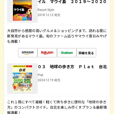
イル マウイ島 ２０１９～２０２０
Resort Style
2018.12.12 発売
大自然から感度の高いグルメ＆ショッピングまで、訪れる度に
新発見があるマウイ島。旬のファーム巡りやマウイ産おみやげ
も満載！
詳細を見る
０３ 地球の歩き方 Ｐｌａｔ 台北
Plat
2024.12.19 発売
これ１冊にすべて凝縮！軽くて持ち歩きに便利な「地球の歩き
方」のコンパクトガイド。台北を楽しみ尽くすプラン＆最新情
報満載！