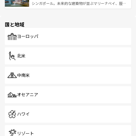
た文化、そして多様な観光資源が、訪れる旅人を魅了し続
うな絶景から文化的な体験まで、香港を存分に楽しみ尽く
シンガポール。未来的な建築物が並ぶマリーナベイ、歴史
ける。 なお、新着のタイ情報は
コンテンツ一覧
を参照して
そう。 なお、新着の香港情報は
コンテンツ一覧
を参照して
と伝統を感じられるエスニックタウン、多数の緑豊かな公
ほしい。
ほしい。
園や自然保護区など、自然が調和した近代的な景観と文化
の多様性あふれるカラフルな町は、どこを歩いても新しい
国と地域
発見がある。さらに、治安のよさや充実した公共交通機関
も、旅行者にとっては魅力的なポイント。グルメも豊富
で、ホーカーズは地元の風情を楽しめる外せないスポット
ヨーロッパ
だ。訪れる人を飽きさせないシンガポールで、多様な魅力
を体感しよう。 なお、新着のシンガポール情報は
コンテン
ツ一覧
を参照してほしい。
北米
中南米
オセアニア
ハワイ
リゾート