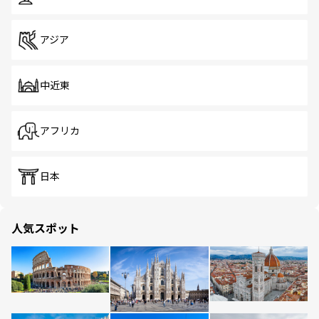
アジア
中近東
アフリカ
日本
人気スポット