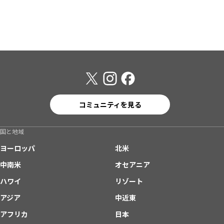
コミュニティを見る
国と地域
ヨーロッパ
北米
中南米
オセアニア
ハワイ
リゾート
アジア
中近東
アフリカ
日本