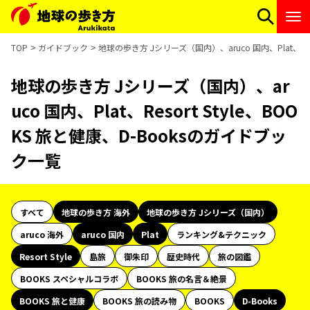
TOP
ガイドブック
地球の歩き方 Jシリーズ（国内）、aruco 国内、Plat、Res
地球の歩き方 Jシリーズ（国内）、ar
uco 国内、Plat、Resort Style、BOO
KS 旅と健康、D-Booksのガイドブッ
ク一覧
すべて
地球の歩き方 海外
地球の歩き方 Jシリーズ（国内）
aruco 海外
aruco 国内
Plat
ランキング&テクニック
Resort Style
島旅
御朱印
歴史時代
旅の図鑑
BOOKS スペシャルコラボ
BOOKS 旅の名言＆絶景
BOOKS 旅と健康
BOOKS 旅の読み物
BOOKS
D-Books