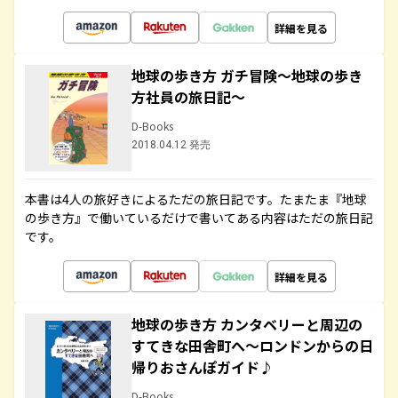
詳細を見る
地球の歩き方 ガチ冒険～地球の歩き
方社員の旅日記～
D-Books
2018.04.12 発売
本書は4人の旅好きによるただの旅日記です。たまたま『地球
の歩き方』で働いているだけで書いてある内容はただの旅日記
です。
詳細を見る
地球の歩き方 カンタベリーと周辺の
すてきな田舎町へ～ロンドンからの日
帰りおさんぽガイド♪
D-Books