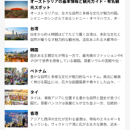
オーストラリアの基本情報と観光ガイド・有名観
部のニューオーリンズでは、音楽と美食が融合した独特の
ワイ島は見逃せない。また、定番の観光地といえばオアフ
文化が魅力。旅行者はアメリカの各地域で異なる魅力を楽
島だが、静かな自然を求めるならマウイ島やカウアイ島が
光スポット
しみながら、その多様性と豊かな歴史を感じることができ
おすすめ。エメラルドグリーンに輝く海をはじめ、豊かな
オーストラリアは、壮大な自然と多様な文化が魅力の国。
るだろう。車でのロードトリップや列車の旅も、アメリカ
文化や歴史が息づいている。「アロハスピリット」と呼ば
シドニーのシンボルであるシドニー・オペラハウス、オー
ならではの贅沢な旅のスタイルだ。 なお、新着のアメリカ
れるおもてなしの心で訪れる人々を迎えてくれるハワイの
ストラリア東海岸北部に広がる大サンゴ礁地帯グレートバ
情報は
コンテンツ一覧
を参照してほしい。
人々、おいしいローカルフードやハワイアンミュージッ
台湾
リアリーフや大陸中央部にそびえるウルル（エアーズロッ
ク、伝統的なフラダンスなど、すべてがハワイの魅力を彩
ク）、タスマニアの美しい原生林やケアンズの熱帯雨林な
日本から約４時間ほどでたどり着く台湾は、多彩な文化と
っている。訪れるたびに新しい発見と感動が待っているハ
ど、見どころがたくさん。また、カフェやワイン、オージ
自然が織りなす魅力的な観光地。活気あふれる大都市の台
ワイを、存分に味わってほしい。 なお、新着のハワイ情報
ービーフなどの食文化も豊かで、美味しいものであふれて
北やノスタルジックな町並みが人気な九份（ジォウフェ
は
コンテンツ一覧
を参照してほしい。
韓国
いる。アクティビティも充実しており、サーフィンやダイ
ン）、静ひつな山岳地帯である台湾東部など、都市の喧騒
ビング、ハイキングなど、アウトドア好きにはたまらな
と山間の静けさが共存しており、訪れる人に新しい発見と
歴史ある王朝文化が残る一方で、最先端のファッションやK
い。オーストラリアの多彩な魅力を存分に味わいつくそ
驚きをもたらしてくれる。また、奥深い台湾の食文化も魅
-POPで世界を席巻している韓国。首都ソウルの宮殿や伝統
う。 なお、新着のオーストラリア情報は
コンテンツ一覧
を
力で、夜市などの屋台グルメから高級料理、ヘルシーで美
家屋が並ぶエリアでは韓国の歴史と文化に浸ることがで
参照してほしい。
ベトナム
容にもいいと評判のスイーツなど、バラエティ豊かな料理
き、地方に足を延ばせば四季折々の自然美を楽しむことが
が味わえる。 なお、新着の台湾情報は
コンテンツ一覧
を参
できる。そして、キムチや焼肉、絶品のストリートフード
豊かな自然と多様な文化が魅力的なベトナム。南北に細長
照してほしい。
まで、さまざまな韓国料理が待っている。夜には、韓国な
く伸びる国土には、広大な田園風景や青々とした山々、世
らではのナイトライフも堪能できる。あたたかいホスピタ
界遺産に登録された壮大な自然景観が点在し、都市部では
タイ
リティに包まれながら、韓国の多彩な魅力を心ゆくまで味
急速な発展と共に伝統が息づく。ハノイの古い町並みやホ
わってみてほしい。 なお、新着の韓国情報は
コンテンツ一
ーチミン市のフランス統治時代の建物も、独特の雰囲気を
タイは、東南アジアに位置する豊かな自然と歴史が息づく
覧
を参照してほしい。
醸し出している。また、バラエティの豊かさとおいしさで
国だ。首都バンコクは高層ビルが立ち並ぶ一方、伝統的な
世界中の食通を魅了してやまないベトナム料理も魅力のひ
寺院や市場がいたるところに点在し、古きよき文化と現代
香港
とつ。フォーやバインミー、ベトナムコーヒーなどは、ぜ
の活気が交差している。北部ではチェンマイなどの山岳地
ひ現地で味わいたい。どの地域を訪れてもあたたかい人々
帯で自然と触れ合い、南部ではプーケットやクラビの美し
アジアと西洋の文化が交わる香港は、特有のエネルギーを
が旅行者を迎えてくれるので、きっと忘れられない旅にな
いビーチでリゾート気分を楽しむことができる。タイ料理
もっている。ヴィクトリア湾に広がる壮大な景色、近未来
るはずだ。 なお、新着のベトナム情報は
コンテンツ一覧
を
は世界的に有名で、屋台から高級レストランまで味覚を刺
的なアートスポット、そして歴史と現代が融合した町並