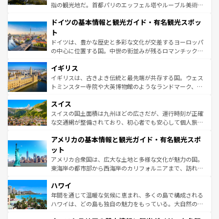
アートに溢れた街角から、地方では古代ローマ遺跡や中世
指の観光地だ。首都パリのエッフェル塔やルーブル美術館
の城塞都市、穏やかなビーチリゾートまで多彩な表情を見
といった象徴的なスポットから、田舎町の古風な美しさま
せる。地方によって風土や気候が異なるスペインはその個
ドイツの基本情報と観光ガイド・有名観光スポッ
で、幅広い魅力が詰まっている。華麗な宮殿、歴史的な大
性で訪れる人を魅了する。 なお、新着のスペイン情報は
コ
聖堂、美しいビーチ、そして豊かな自然が、訪れる者を心
ト
ンテンツ一覧
を参照してほしい。
から魅了する。また、フランスは美食の国としても知ら
ドイツは、豊かな歴史と多彩な文化が交差するヨーロッパ
れ、フランス料理はユネスコ無形文化遺産にも登録されて
の中心に位置する国。中世の街並みが残るロマンチック街
いる。シャンパンの発祥地であるランス、プロヴァンスの
道から、未来を先取りするようなモダンな都市まで多様な
香り高いラベンダー畑など、多彩な楽しみ方が可能だ。さ
イギリス
顔を持つこの国は、どこを歩いても飽きることがない。ベ
らに、パリ以外の地域にも魅力が溢れており、どの街角に
ルリンの文化的活気、バイエルン州のアルプスの絶景、そ
イギリスは、古きよき伝統と最先端が共存する国。ウェス
も豊かな歴史と文化が息づいている。パリ以外の個性あふ
してライン川沿いのワイン畑といった風景は必見。ビール
トミンスター寺院や大英博物館のようなランドマーク、歴
れる地方に足を運ぶとそれぞれで全く異なる文化を体験で
とソーセージを味わいながら地元の人と過ごす楽しい時間
史ある大学都市、美しい丘陵地帯や牧歌的な風景など、エ
きるだろう。 なお、新着のフランス情報は
コンテンツ一覧
スイス
は、お酒好きな人にはぜひ体験してほしい。 なお、新着の
リアごとに異なる魅力がある。また、優雅なアフタヌーン
を参照してほしい。
ドイツ情報は
コンテンツ一覧
を参照してほしい。
ティー、ビール好きにはたまらない英国パブ、サッカー観
スイスの国土面積は九州ほどの広さだが、運行時刻が正確
戦など、本場だからこそできる体験も豊富。イギリスを旅
な交通網が整備されており、初心者でも安心して個人旅行
して楽しみつくそう。 なお、新着のイギリス情報は
コンテ
を楽しめる。日本同様に時刻表どおりの旅が可能だ。中世
アメリカの基本情報と観光ガイド・有名観光スポ
ンツ一覧
を参照してほしい。
の建物がそのまま残る町や、スイスならではのユニークな
博物館もあり、アルプス観光だけでなく町歩きも満喫する
ット
ことができる。国民の所得が高いため物価も高いが、旅行
アメリカ合衆国は、広大な土地と多様な文化が魅力の国。
者向けの交通パス提供のサービスもあり、うまく活用すれ
東海岸の都市部から西海岸のカリフォルニアまで、訪れる
ば市内交通費無料で観光を楽しむこともできる。 なお、新
場所ごとに異なる風景と体験が待っている。ニューヨーク
着のスイス情報は
コンテンツ一覧
を参照してほしい。
ハワイ
のような巨大都市は、観光、ショッピング、エンターテイ
ンメントが詰まった刺激的なスポットだ。一方、アメリカ
年間を通じて温暖な気候に恵まれ、多くの島で構成される
西部には大自然が広がり、グランドキャニオンやイエロー
ハワイは、どの島も独自の魅力をもっている。大自然の神
ストーン国立公園といった絶景が堪能できる。さらに、南
秘を感じたいなら、火山が生み出した壮大な景観を誇るハ