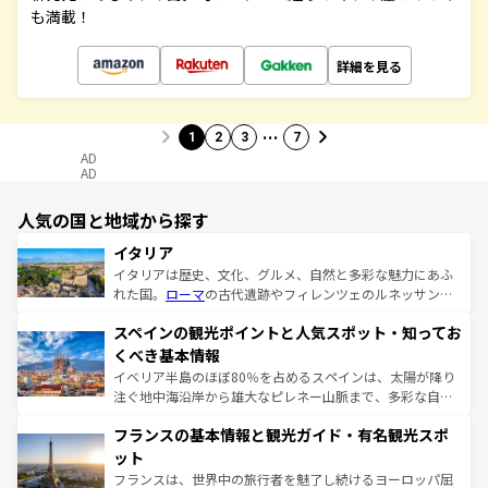
も満載！
詳細を見る
…
1
2
3
7
AD
AD
人気の国と地域から探す
イタリア
イタリアは歴史、文化、グルメ、自然と多彩な魅力にあふ
れた国。
ローマ
の古代遺跡やフィレンツェのルネッサンス
美術、ヴェネツィアの運河など、歴史あるスポットはもち
スペインの観光ポイントと人気スポット・知ってお
ろん、トスカーナの美しい田園風景やアマルフィ海岸の絶
景など、自然景観も見逃せない。観光の合間には、本場の
くべき基本情報
ピザやパスタなど、絶品のイタリア料理を堪能することも
イベリア半島のほぼ80％を占めるスペインは、太陽が降り
できる。朝目覚めてから夜眠るまで、すべての瞬間を楽し
注ぐ地中海沿岸から雄大なピレネー山脈まで、多彩な自然
ませてくれるイタリアで、忘れられない旅をしてみよう！
と文化が詰まったヨーロッパ屈指の旅行先だ。多様な地域
なお、新着のイタリア情報は
コンテンツ一覧
を参照してほ
フランスの基本情報と観光ガイド・有名観光スポ
文化が根付くこの国では、情熱的なフラメンコ、熱気あふ
しい。
れる闘牛、そして美味しいタパスが生活の一部となってい
ット
る。首都マドリードの洗練された雰囲気や、バルセロナの
フランスは、世界中の旅行者を魅了し続けるヨーロッパ屈