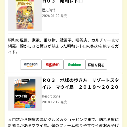
Ｈ０３ 昭和レトロ
歴史時代
2026.01.29 発売
昭和の風景、家電、乗り物、駄菓子、喫茶店、カルチャーまで
網羅。懐かしさと驚きが詰まった昭和レトロの魅力を旅するガ
イド。
詳細を見る
Ｒ０３ 地球の歩き方 リゾートスタ
イル マウイ島 ２０１９～２０２０
Resort Style
2018.12.12 発売
大自然から感度の高いグルメ＆ショッピングまで、訪れる度に
新発見があるマウイ島。旬のファーム巡りやマウイ産おみやげ