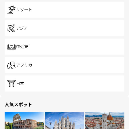
リゾート
アジア
中近東
アフリカ
日本
人気スポット