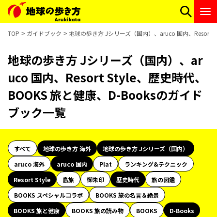
TOP
ガイドブック
地球の歩き方 Jシリーズ（国内）、aruco 国内、Resort 
地球の歩き方 Jシリーズ（国内）、ar
uco 国内、Resort Style、歴史時代、
BOOKS 旅と健康、D-Booksのガイド
ブック一覧
すべて
地球の歩き方 海外
地球の歩き方 Jシリーズ（国内）
aruco 海外
aruco 国内
Plat
ランキング&テクニック
Resort Style
島旅
御朱印
歴史時代
旅の図鑑
BOOKS スペシャルコラボ
BOOKS 旅の名言＆絶景
BOOKS 旅と健康
BOOKS 旅の読み物
BOOKS
D-Books