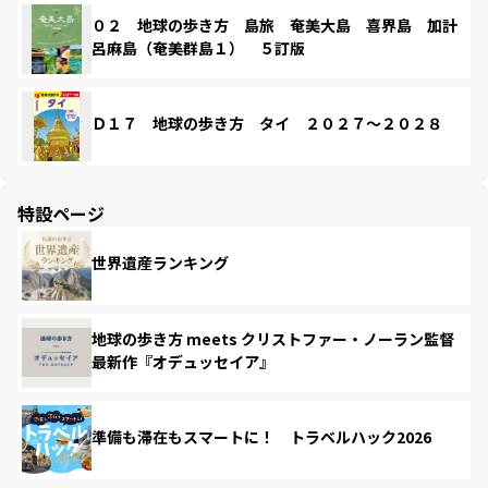
０２ 地球の歩き方 島旅 奄美大島 喜界島 加計
呂麻島（奄美群島１） ５訂版
Ｄ１７ 地球の歩き方 タイ ２０２７～２０２８
特設ページ
世界遺産ランキング
地球の歩き方 meets クリストファー・ノーラン監督
最新作『オデュッセイア』
準備も滞在もスマートに！ トラベルハック2026