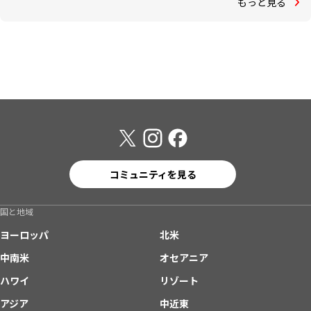
もっと見る
コミュニティを見る
国と地域
ヨーロッパ
北米
中南米
オセアニア
ハワイ
リゾート
アジア
中近東