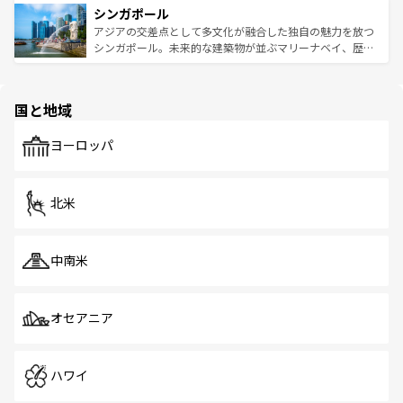
参照してほしい。
シンガポール
激する。気候は一年中温暖で、どの季節にも異なる楽しみ
み、どこを訪れても感動するはず。観光スポットが密集し
が待っている。親しみやすいタイの人々、仏教を中心とし
ており、効率よく見どころを回れるのも魅力。息をのむよ
アジアの交差点として多文化が融合した独自の魅力を放つ
た文化、そして多様な観光資源が、訪れる旅人を魅了し続
うな絶景から文化的な体験まで、香港を存分に楽しみ尽く
シンガポール。未来的な建築物が並ぶマリーナベイ、歴史
ける。 なお、新着のタイ情報は
コンテンツ一覧
を参照して
そう。 なお、新着の香港情報は
コンテンツ一覧
を参照して
と伝統を感じられるエスニックタウン、多数の緑豊かな公
ほしい。
ほしい。
園や自然保護区など、自然が調和した近代的な景観と文化
の多様性あふれるカラフルな町は、どこを歩いても新しい
国と地域
発見がある。さらに、治安のよさや充実した公共交通機関
も、旅行者にとっては魅力的なポイント。グルメも豊富
で、ホーカーズは地元の風情を楽しめる外せないスポット
ヨーロッパ
だ。訪れる人を飽きさせないシンガポールで、多様な魅力
を体感しよう。 なお、新着のシンガポール情報は
コンテン
ツ一覧
を参照してほしい。
北米
中南米
オセアニア
ハワイ