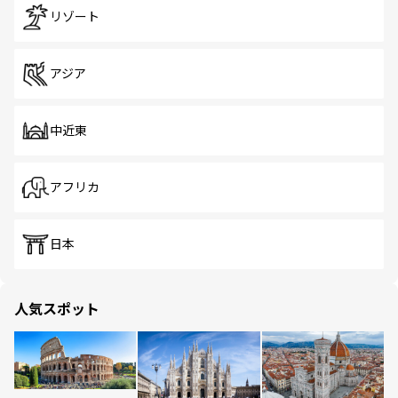
リゾート
アジア
中近東
アフリカ
日本
人気スポット