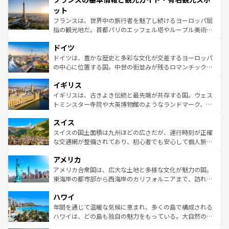
なお、新着のイタリア情報は
コンテンツ一覧
を参照してほ
れる闘牛、そして美味しいタパスが生活の一部となってい
ット
しい。
る。首都マドリードの洗練された雰囲気や、バルセロナの
フランスは、世界中の旅行者を魅了し続けるヨーロッパ屈
アートに溢れた街角から、地方では古代ローマ遺跡や中世
指の観光地だ。首都パリのエッフェル塔やルーブル美術館
の城塞都市、穏やかなビーチリゾートまで多彩な表情を見
といった象徴的なスポットから、田舎町の古風な美しさま
せる。地方によって風土や気候が異なるスペインはその個
ドイツ
で、幅広い魅力が詰まっている。華麗な宮殿、歴史的な大
性で訪れる人を魅了する。 なお、新着のスペイン情報は
コ
聖堂、美しいビーチ、そして豊かな自然が、訪れる者を心
ドイツは、豊かな歴史と多彩な文化が交差するヨーロッパ
ンテンツ一覧
を参照してほしい。
から魅了する。また、フランスは美食の国としても知ら
の中心に位置する国。中世の街並みが残るロマンチック街
れ、フランス料理はユネスコ無形文化遺産にも登録されて
道から、未来を先取りするようなモダンな都市まで多様な
イギリス
いる。シャンパンの発祥地であるランス、プロヴァンスの
顔を持つこの国は、どこを歩いても飽きることがない。ベ
香り高いラベンダー畑など、多彩な楽しみ方が可能だ。さ
ルリンの文化的活気、バイエルン州のアルプスの絶景、そ
イギリスは、古きよき伝統と最先端が共存する国。ウェス
らに、パリ以外の地域にも魅力が溢れており、どの街角に
してライン川沿いのワイン畑といった風景は必見。ビール
トミンスター寺院や大英博物館のようなランドマーク、歴
も豊かな歴史と文化が息づいている。パリ以外の個性あふ
とソーセージを味わいながら地元の人と過ごす楽しい時間
史ある大学都市、美しい丘陵地帯や牧歌的な風景など、エ
れる地方に足を運ぶとそれぞれで全く異なる文化を体験で
スイス
は、お酒好きな人にはぜひ体験してほしい。 なお、新着の
リアごとに異なる魅力がある。また、優雅なアフタヌーン
きるだろう。 なお、新着のフランス情報は
コンテンツ一覧
ドイツ情報は
コンテンツ一覧
を参照してほしい。
ティー、ビール好きにはたまらない英国パブ、サッカー観
スイスの国土面積は九州ほどの広さだが、運行時刻が正確
を参照してほしい。
戦など、本場だからこそできる体験も豊富。イギリスを旅
な交通網が整備されており、初心者でも安心して個人旅行
して楽しみつくそう。 なお、新着のイギリス情報は
コンテ
を楽しめる。日本同様に時刻表どおりの旅が可能だ。中世
アメリカ
ンツ一覧
を参照してほしい。
の建物がそのまま残る町や、スイスならではのユニークな
博物館もあり、アルプス観光だけでなく町歩きも満喫する
アメリカ合衆国は、広大な土地と多様な文化が魅力の国。
ことができる。国民の所得が高いため物価も高いが、旅行
東海岸の都市部から西海岸のカリフォルニアまで、訪れる
者向けの交通パス提供のサービスもあり、うまく活用すれ
場所ごとに異なる風景と体験が待っている。ニューヨーク
ハワイ
ば市内交通費無料で観光を楽しむこともできる。 なお、新
のような巨大都市は、観光、ショッピング、エンターテイ
着のスイス情報は
コンテンツ一覧
を参照してほしい。
ンメントが詰まった刺激的なスポットだ。一方、アメリカ
年間を通じて温暖な気候に恵まれ、多くの島で構成される
西部には大自然が広がり、グランドキャニオンやイエロー
ハワイは、どの島も独自の魅力をもっている。大自然の神
ストーン国立公園といった絶景が堪能できる。さらに、南
秘を感じたいなら、火山が生み出した壮大な景観を誇るハ