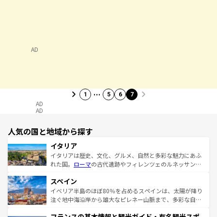
AD
…
1
5
6
7
AD
AD
人気の国と地域から探す
イタリア
イタリアは歴史、文化、グルメ、自然と多彩な魅力にあふ
れた国。
ローマ
の古代遺跡やフィレンツェのルネッサンス
美術、ヴェネツィアの運河など、歴史あるスポットはもち
スペイン
ろん、トスカーナの美しい田園風景やアマルフィ海岸の絶
景など、自然景観も見逃せない。観光の合間には、本場の
イベリア半島のほぼ80％を占めるスペインは、太陽が降り
ピザやパスタなど、絶品のイタリア料理を堪能することも
注ぐ地中海沿岸から雄大なピレネー山脈まで、多彩な自然
できる。朝目覚めてから夜眠るまで、すべての瞬間を楽し
と文化が詰まったヨーロッパ屈指の旅行先だ。多様な地域
フランスの基本情報と観光ガイド・有名観光スポ
ませてくれるイタリアで、忘れられない旅をしてみよう！
文化が根付くこの国では、情熱的なフラメンコ、熱気あふ