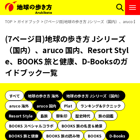
TOP
ガイドブック
(7ページ目)地球の歩き方 Jシリーズ（国内）、aruco 国内、R
(7ページ目)地球の歩き方 Jシリーズ
（国内）、aruco 国内、Resort Styl
e、BOOKS 旅と健康、D-Booksのガ
イドブック一覧
すべて
地球の歩き方 海外
地球の歩き方 Jシリーズ（国内）
aruco 海外
aruco 国内
Plat
ランキング&テクニック
Resort Style
島旅
御朱印
歴史時代
旅の図鑑
BOOKS スペシャルコラボ
BOOKS 旅の名言＆絶景
BOOKS 旅と健康
BOOKS 旅の読み物
BOOKS
D-Books