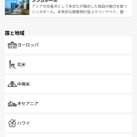
シンガポール
み、どこを訪れても感動するはず。観光スポットが密集し
が待っている。親しみやすいタイの人々、仏教を中心とし
ており、効率よく見どころを回れるのも魅力。息をのむよ
アジアの交差点として多文化が融合した独自の魅力を放つ
た文化、そして多様な観光資源が、訪れる旅人を魅了し続
うな絶景から文化的な体験まで、香港を存分に楽しみ尽く
シンガポール。未来的な建築物が並ぶマリーナベイ、歴史
ける。 なお、新着のタイ情報は
コンテンツ一覧
を参照して
そう。 なお、新着の香港情報は
コンテンツ一覧
を参照して
と伝統を感じられるエスニックタウン、多数の緑豊かな公
ほしい。
ほしい。
園や自然保護区など、自然が調和した近代的な景観と文化
の多様性あふれるカラフルな町は、どこを歩いても新しい
国と地域
発見がある。さらに、治安のよさや充実した公共交通機関
も、旅行者にとっては魅力的なポイント。グルメも豊富
で、ホーカーズは地元の風情を楽しめる外せないスポット
ヨーロッパ
だ。訪れる人を飽きさせないシンガポールで、多様な魅力
を体感しよう。 なお、新着のシンガポール情報は
コンテン
ツ一覧
を参照してほしい。
北米
中南米
オセアニア
ハワイ