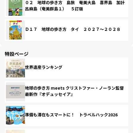
０２ 地球の歩き方 島旅 奄美大島 喜界島 加計
呂麻島（奄美群島１） ５訂版
Ｄ１７ 地球の歩き方 タイ ２０２７～２０２８
特設ページ
世界遺産ランキング
地球の歩き方 meets クリストファー・ノーラン監督
最新作『オデュッセイア』
準備も滞在もスマートに！ トラベルハック2026