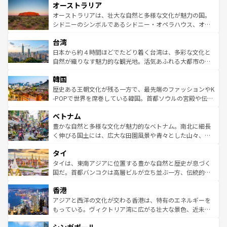
オーストラリア
部のニューオーリンズでは、音楽と美食が融合した独特の
ワイ島は見逃せない。また、定番の観光地といえばオアフ
文化が魅力。旅行者はアメリカの各地域で異なる魅力を楽
島だが、静かな自然を求めるならマウイ島やカウアイ島が
オーストラリアは、壮大な自然と多様な文化が魅力の国。
しみながら、その多様性と豊かな歴史を感じることができ
おすすめ。エメラルドグリーンに輝く海をはじめ、豊かな
シドニーのシンボルであるシドニー・オペラハウス、オー
るだろう。車でのロードトリップや列車の旅も、アメリカ
文化や歴史が息づいている。「アロハスピリット」と呼ば
ストラリア東海岸北部に広がる大サンゴ礁地帯グレートバ
ならではの贅沢な旅のスタイルだ。 なお、新着のアメリカ
台湾
れるおもてなしの心で訪れる人々を迎えてくれるハワイの
リアリーフや大陸中央部にそびえるウルル（エアーズロッ
情報は
コンテンツ一覧
を参照してほしい。
人々、おいしいローカルフードやハワイアンミュージッ
ク）、タスマニアの美しい原生林やケアンズの熱帯雨林な
日本から約４時間ほどでたどり着く台湾は、多彩な文化と
ク、伝統的なフラダンスなど、すべてがハワイの魅力を彩
ど、見どころがたくさん。また、カフェやワイン、オージ
自然が織りなす魅力的な観光地。活気あふれる大都市の台
っている。訪れるたびに新しい発見と感動が待っているハ
ービーフなどの食文化も豊かで、美味しいものであふれて
北やノスタルジックな町並みが人気な九份（ジォウフェ
ワイを、存分に味わってほしい。 なお、新着のハワイ情報
韓国
いる。アクティビティも充実しており、サーフィンやダイ
ン）、静ひつな山岳地帯である台湾東部など、都市の喧騒
は
コンテンツ一覧
を参照してほしい。
ビング、ハイキングなど、アウトドア好きにはたまらな
と山間の静けさが共存しており、訪れる人に新しい発見と
歴史ある王朝文化が残る一方で、最先端のファッションやK
い。オーストラリアの多彩な魅力を存分に味わいつくそ
驚きをもたらしてくれる。また、奥深い台湾の食文化も魅
-POPで世界を席巻している韓国。首都ソウルの宮殿や伝統
う。 なお、新着のオーストラリア情報は
コンテンツ一覧
を
力で、夜市などの屋台グルメから高級料理、ヘルシーで美
家屋が並ぶエリアでは韓国の歴史と文化に浸ることがで
参照してほしい。
ベトナム
容にもいいと評判のスイーツなど、バラエティ豊かな料理
き、地方に足を延ばせば四季折々の自然美を楽しむことが
が味わえる。 なお、新着の台湾情報は
コンテンツ一覧
を参
できる。そして、キムチや焼肉、絶品のストリートフード
豊かな自然と多様な文化が魅力的なベトナム。南北に細長
照してほしい。
まで、さまざまな韓国料理が待っている。夜には、韓国な
く伸びる国土には、広大な田園風景や青々とした山々、世
らではのナイトライフも堪能できる。あたたかいホスピタ
界遺産に登録された壮大な自然景観が点在し、都市部では
タイ
リティに包まれながら、韓国の多彩な魅力を心ゆくまで味
急速な発展と共に伝統が息づく。ハノイの古い町並みやホ
わってみてほしい。 なお、新着の韓国情報は
コンテンツ一
ーチミン市のフランス統治時代の建物も、独特の雰囲気を
タイは、東南アジアに位置する豊かな自然と歴史が息づく
覧
を参照してほしい。
醸し出している。また、バラエティの豊かさとおいしさで
国だ。首都バンコクは高層ビルが立ち並ぶ一方、伝統的な
世界中の食通を魅了してやまないベトナム料理も魅力のひ
寺院や市場がいたるところに点在し、古きよき文化と現代
香港
とつ。フォーやバインミー、ベトナムコーヒーなどは、ぜ
の活気が交差している。北部ではチェンマイなどの山岳地
ひ現地で味わいたい。どの地域を訪れてもあたたかい人々
帯で自然と触れ合い、南部ではプーケットやクラビの美し
アジアと西洋の文化が交わる香港は、特有のエネルギーを
が旅行者を迎えてくれるので、きっと忘れられない旅にな
いビーチでリゾート気分を楽しむことができる。タイ料理
もっている。ヴィクトリア湾に広がる壮大な景色、近未来
るはずだ。 なお、新着のベトナム情報は
コンテンツ一覧
を
は世界的に有名で、屋台から高級レストランまで味覚を刺
的なアートスポット、そして歴史と現代が融合した町並
参照してほしい。
激する。気候は一年中温暖で、どの季節にも異なる楽しみ