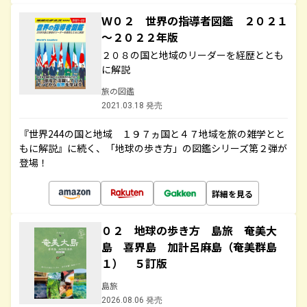
Ｗ０２ 世界の指導者図鑑 ２０２１
～２０２２年版
２０８の国と地域のリーダーを経歴ととも
に解説
旅の図鑑
2021.03.18 発売
『世界244の国と地域 １９７ヵ国と４７地域を旅の雑学とと
もに解説』に続く、「地球の歩き方」の図鑑シリーズ第２弾が
登場！
詳細を見る
０２ 地球の歩き方 島旅 奄美大
島 喜界島 加計呂麻島（奄美群島
１） ５訂版
島旅
2026.08.06 発売