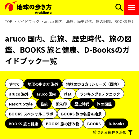
TOP
ガイドブック
aruco 国内、島旅、歴史時代、旅の図鑑、BOOKS 旅と
aruco 国内、島旅、歴史時代、旅の図
鑑、BOOKS 旅と健康、D-Booksのガ
イドブック一覧
すべて
地球の歩き方 海外
地球の歩き方 Jシリーズ（国内）
aruco 海外
aruco 国内
Plat
ランキング&テクニック
Resort Style
島旅
御朱印
歴史時代
旅の図鑑
BOOKS スペシャルコラボ
BOOKS 旅の名言＆絶景
BOOKS 旅と健康
BOOKS 旅の読み物
BOOKS
D-Books
絞り込み条件を追加