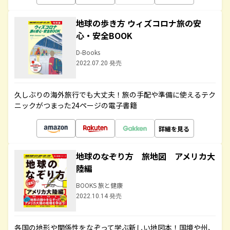
地球の歩き方 ウィズコロナ旅の安
心・安全BOOK
D-Books
2022.07.20 発売
久しぶりの海外旅行でも大丈夫！旅の手配や準備に使えるテク
ニックがつまった24ページの電子書籍
詳細を見る
地球のなぞり方 旅地図 アメリカ大
陸編
BOOKS 旅と健康
2022.10.14 発売
各国の地形や関係性をなぞって学ぶ新しい地図本！国境や州、