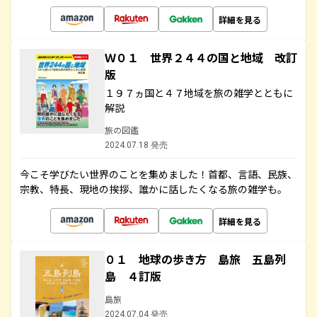
詳細を見る
Ｗ０１ 世界２４４の国と地域 改訂
版
１９７ヵ国と４７地域を旅の雑学とともに
解説
旅の図鑑
2024.07.18 発売
今こそ学びたい世界のことを集めました！首都、言語、民族、
宗教、特長、現地の挨拶、誰かに話したくなる旅の雑学も。
詳細を見る
０１ 地球の歩き方 島旅 五島列
島 ４訂版
島旅
2024.07.04 発売