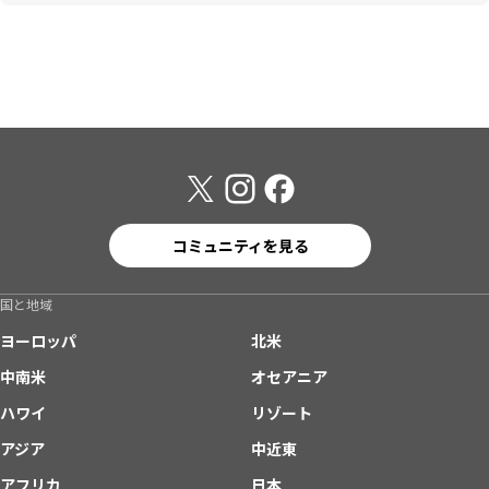
コミュニティを見る
国と地域
ヨーロッパ
北米
中南米
オセアニア
ハワイ
リゾート
アジア
中近東
アフリカ
日本