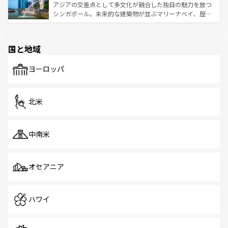
が待っている。親しみやすいタイの人々、仏教を中心とし
ており、効率よく見どころを回れるのも魅力。息をのむよ
アジアの交差点として多文化が融合した独自の魅力を放つ
た文化、そして多様な観光資源が、訪れる旅人を魅了し続
うな絶景から文化的な体験まで、香港を存分に楽しみ尽く
シンガポール。未来的な建築物が並ぶマリーナベイ、歴史
ける。 なお、新着のタイ情報は
コンテンツ一覧
を参照して
そう。 なお、新着の香港情報は
コンテンツ一覧
を参照して
と伝統を感じられるエスニックタウン、多数の緑豊かな公
ほしい。
ほしい。
園や自然保護区など、自然が調和した近代的な景観と文化
の多様性あふれるカラフルな町は、どこを歩いても新しい
国と地域
発見がある。さらに、治安のよさや充実した公共交通機関
も、旅行者にとっては魅力的なポイント。グルメも豊富
で、ホーカーズは地元の風情を楽しめる外せないスポット
ヨーロッパ
だ。訪れる人を飽きさせないシンガポールで、多様な魅力
を体感しよう。 なお、新着のシンガポール情報は
コンテン
ツ一覧
を参照してほしい。
北米
中南米
オセアニア
ハワイ