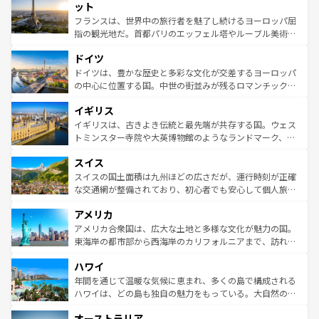
なお、新着のイタリア情報は
コンテンツ一覧
を参照してほ
れる闘牛、そして美味しいタパスが生活の一部となってい
ット
しい。
る。首都マドリードの洗練された雰囲気や、バルセロナの
フランスは、世界中の旅行者を魅了し続けるヨーロッパ屈
アートに溢れた街角から、地方では古代ローマ遺跡や中世
指の観光地だ。首都パリのエッフェル塔やルーブル美術館
の城塞都市、穏やかなビーチリゾートまで多彩な表情を見
といった象徴的なスポットから、田舎町の古風な美しさま
せる。地方によって風土や気候が異なるスペインはその個
ドイツ
で、幅広い魅力が詰まっている。華麗な宮殿、歴史的な大
性で訪れる人を魅了する。 なお、新着のスペイン情報は
コ
聖堂、美しいビーチ、そして豊かな自然が、訪れる者を心
ドイツは、豊かな歴史と多彩な文化が交差するヨーロッパ
ンテンツ一覧
を参照してほしい。
から魅了する。また、フランスは美食の国としても知ら
の中心に位置する国。中世の街並みが残るロマンチック街
れ、フランス料理はユネスコ無形文化遺産にも登録されて
道から、未来を先取りするようなモダンな都市まで多様な
イギリス
いる。シャンパンの発祥地であるランス、プロヴァンスの
顔を持つこの国は、どこを歩いても飽きることがない。ベ
香り高いラベンダー畑など、多彩な楽しみ方が可能だ。さ
ルリンの文化的活気、バイエルン州のアルプスの絶景、そ
イギリスは、古きよき伝統と最先端が共存する国。ウェス
らに、パリ以外の地域にも魅力が溢れており、どの街角に
してライン川沿いのワイン畑といった風景は必見。ビール
トミンスター寺院や大英博物館のようなランドマーク、歴
も豊かな歴史と文化が息づいている。パリ以外の個性あふ
とソーセージを味わいながら地元の人と過ごす楽しい時間
史ある大学都市、美しい丘陵地帯や牧歌的な風景など、エ
れる地方に足を運ぶとそれぞれで全く異なる文化を体験で
スイス
は、お酒好きな人にはぜひ体験してほしい。 なお、新着の
リアごとに異なる魅力がある。また、優雅なアフタヌーン
きるだろう。 なお、新着のフランス情報は
コンテンツ一覧
ドイツ情報は
コンテンツ一覧
を参照してほしい。
ティー、ビール好きにはたまらない英国パブ、サッカー観
スイスの国土面積は九州ほどの広さだが、運行時刻が正確
を参照してほしい。
戦など、本場だからこそできる体験も豊富。イギリスを旅
な交通網が整備されており、初心者でも安心して個人旅行
して楽しみつくそう。 なお、新着のイギリス情報は
コンテ
を楽しめる。日本同様に時刻表どおりの旅が可能だ。中世
アメリカ
ンツ一覧
を参照してほしい。
の建物がそのまま残る町や、スイスならではのユニークな
博物館もあり、アルプス観光だけでなく町歩きも満喫する
アメリカ合衆国は、広大な土地と多様な文化が魅力の国。
ことができる。国民の所得が高いため物価も高いが、旅行
東海岸の都市部から西海岸のカリフォルニアまで、訪れる
者向けの交通パス提供のサービスもあり、うまく活用すれ
場所ごとに異なる風景と体験が待っている。ニューヨーク
ハワイ
ば市内交通費無料で観光を楽しむこともできる。 なお、新
のような巨大都市は、観光、ショッピング、エンターテイ
着のスイス情報は
コンテンツ一覧
を参照してほしい。
ンメントが詰まった刺激的なスポットだ。一方、アメリカ
年間を通じて温暖な気候に恵まれ、多くの島で構成される
西部には大自然が広がり、グランドキャニオンやイエロー
ハワイは、どの島も独自の魅力をもっている。大自然の神
ストーン国立公園といった絶景が堪能できる。さらに、南
秘を感じたいなら、火山が生み出した壮大な景観を誇るハ
オーストラリア
部のニューオーリンズでは、音楽と美食が融合した独特の
ワイ島は見逃せない。また、定番の観光地といえばオアフ