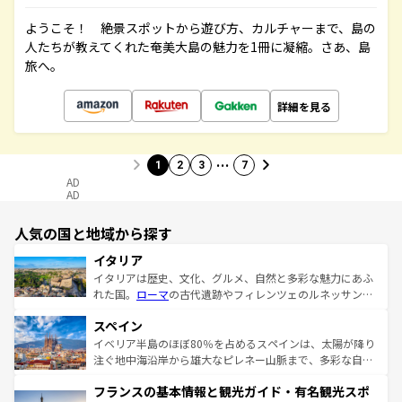
ようこそ！ 絶景スポットから遊び方、カルチャーまで、島の
人たちが教えてくれた奄美大島の魅力を1冊に凝縮。さあ、島
旅へ。
詳細を見る
…
1
2
3
7
AD
AD
人気の国と地域から探す
イタリア
イタリアは歴史、文化、グルメ、自然と多彩な魅力にあふ
れた国。
ローマ
の古代遺跡やフィレンツェのルネッサンス
美術、ヴェネツィアの運河など、歴史あるスポットはもち
スペイン
ろん、トスカーナの美しい田園風景やアマルフィ海岸の絶
景など、自然景観も見逃せない。観光の合間には、本場の
イベリア半島のほぼ80％を占めるスペインは、太陽が降り
ピザやパスタなど、絶品のイタリア料理を堪能することも
注ぐ地中海沿岸から雄大なピレネー山脈まで、多彩な自然
できる。朝目覚めてから夜眠るまで、すべての瞬間を楽し
と文化が詰まったヨーロッパ屈指の旅行先だ。多様な地域
フランスの基本情報と観光ガイド・有名観光スポ
ませてくれるイタリアで、忘れられない旅をしてみよう！
文化が根付くこの国では、情熱的なフラメンコ、熱気あふ