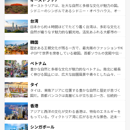
文化が魅力。旅行者はアメリカの各地域で異なる魅力を楽
島だが、静かな自然を求めるならマウイ島やカウアイ島が
オーストラリアは、壮大な自然と多様な文化が魅力の国。
しみながら、その多様性と豊かな歴史を感じることができ
おすすめ。エメラルドグリーンに輝く海をはじめ、豊かな
シドニーのシンボルであるシドニー・オペラハウス、オー
るだろう。車でのロードトリップや列車の旅も、アメリカ
文化や歴史が息づいている。「アロハスピリット」と呼ば
ストラリア東海岸北部に広がる大サンゴ礁地帯グレートバ
ならではの贅沢な旅のスタイルだ。 なお、新着のアメリカ
台湾
れるおもてなしの心で訪れる人々を迎えてくれるハワイの
リアリーフや大陸中央部にそびえるウルル（エアーズロッ
情報は
コンテンツ一覧
を参照してほしい。
人々、おいしいローカルフードやハワイアンミュージッ
ク）、タスマニアの美しい原生林やケアンズの熱帯雨林な
日本から約４時間ほどでたどり着く台湾は、多彩な文化と
ク、伝統的なフラダンスなど、すべてがハワイの魅力を彩
ど、見どころがたくさん。また、カフェやワイン、オージ
自然が織りなす魅力的な観光地。活気あふれる大都市の台
っている。訪れるたびに新しい発見と感動が待っているハ
ービーフなどの食文化も豊かで、美味しいものであふれて
北やノスタルジックな町並みが人気な九份（ジォウフェ
ワイを、存分に味わってほしい。 なお、新着のハワイ情報
韓国
いる。アクティビティも充実しており、サーフィンやダイ
ン）、静ひつな山岳地帯である台湾東部など、都市の喧騒
は
コンテンツ一覧
を参照してほしい。
ビング、ハイキングなど、アウトドア好きにはたまらな
と山間の静けさが共存しており、訪れる人に新しい発見と
歴史ある王朝文化が残る一方で、最先端のファッションやK
い。オーストラリアの多彩な魅力を存分に味わいつくそ
驚きをもたらしてくれる。また、奥深い台湾の食文化も魅
-POPで世界を席巻している韓国。首都ソウルの宮殿や伝統
う。 なお、新着のオーストラリア情報は
コンテンツ一覧
を
力で、夜市などの屋台グルメから高級料理、ヘルシーで美
家屋が並ぶエリアでは韓国の歴史と文化に浸ることがで
参照してほしい。
ベトナム
容にもいいと評判のスイーツなど、バラエティ豊かな料理
き、地方に足を延ばせば四季折々の自然美を楽しむことが
が味わえる。 なお、新着の台湾情報は
コンテンツ一覧
を参
できる。そして、キムチや焼肉、絶品のストリートフード
豊かな自然と多様な文化が魅力的なベトナム。南北に細長
照してほしい。
まで、さまざまな韓国料理が待っている。夜には、韓国な
く伸びる国土には、広大な田園風景や青々とした山々、世
らではのナイトライフも堪能できる。あたたかいホスピタ
界遺産に登録された壮大な自然景観が点在し、都市部では
タイ
リティに包まれながら、韓国の多彩な魅力を心ゆくまで味
急速な発展と共に伝統が息づく。ハノイの古い町並みやホ
わってみてほしい。 なお、新着の韓国情報は
コンテンツ一
ーチミン市のフランス統治時代の建物も、独特の雰囲気を
タイは、東南アジアに位置する豊かな自然と歴史が息づく
覧
を参照してほしい。
醸し出している。また、バラエティの豊かさとおいしさで
国だ。首都バンコクは高層ビルが立ち並ぶ一方、伝統的な
世界中の食通を魅了してやまないベトナム料理も魅力のひ
寺院や市場がいたるところに点在し、古きよき文化と現代
香港
とつ。フォーやバインミー、ベトナムコーヒーなどは、ぜ
の活気が交差している。北部ではチェンマイなどの山岳地
ひ現地で味わいたい。どの地域を訪れてもあたたかい人々
帯で自然と触れ合い、南部ではプーケットやクラビの美し
アジアと西洋の文化が交わる香港は、特有のエネルギーを
が旅行者を迎えてくれるので、きっと忘れられない旅にな
いビーチでリゾート気分を楽しむことができる。タイ料理
もっている。ヴィクトリア湾に広がる壮大な景色、近未来
るはずだ。 なお、新着のベトナム情報は
コンテンツ一覧
を
は世界的に有名で、屋台から高級レストランまで味覚を刺
的なアートスポット、そして歴史と現代が融合した町並
参照してほしい。
シンガポール
激する。気候は一年中温暖で、どの季節にも異なる楽しみ
み、どこを訪れても感動するはず。観光スポットが密集し