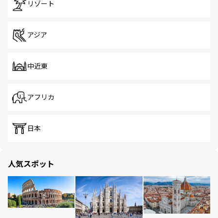
リゾート
アジア
中近東
アフリカ
日本
人気スポット