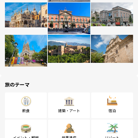
旅のテーマ
飲食
建築・アート
宿泊
イベント・観戦
世界遺産
リゾート